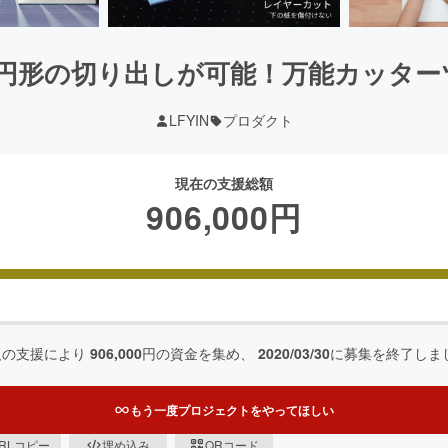
形の切り出しが可能！万能カッターツール P
LFYIN
プロダクト
現在の支援総額
906,000
円
人の支援により
906,000
円の資金を集め、
2020/03/30
に募集を終了しま
もう一度プロジェクトをやってほしい
RLコピー
埋め込み
QRコード