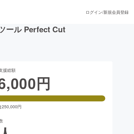
ログイン
/
新規会員登録
erfect Cut
うすぐ公開されます
支援総額
プロダクト
6,000
円
ファッション
スポーツ
50,000円
数
ア
ソーシャルグッド
人