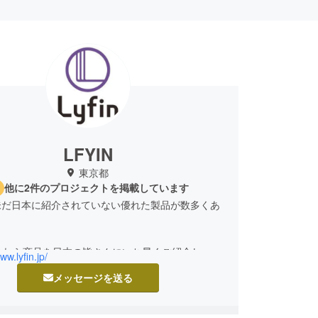
LFYIN
東京都
他に2件のプロジェクトを掲載しています
未だ日本に紹介されていない優れた製品が数多くあ
これら商品を日本の皆さんにいち早くご紹介し、そ
ww.lyfin.jp/
にしてもらえる事で皆様がよりハッピーになって貰
メッセージを送る
指しています。
フィン（Lyfin）は、