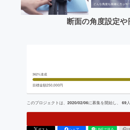
断面の角度設定や円
362
%達成
目標金額
250,000
円
このプロジェクトは、
2020/02/06
に募集を開始し、
69
ポスト
シェア
LINEで送る
U