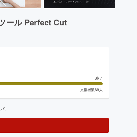
erfect Cut
終了
支援者数
69
人
した