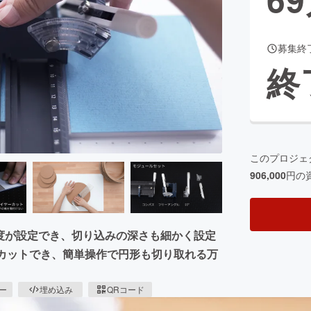
募集終
CAMPFIRE for Social Good
CAMPFIRE Creation
終
CAMPFIREふるさと納税
machi-ya
コミュニティ
このプロジェ
906,000
円の
断面角度が設定でき、切り込みの深さも細かく設定
イカットでき、簡単操作で円形も切り取れる万
ピー
埋め込み
QRコード