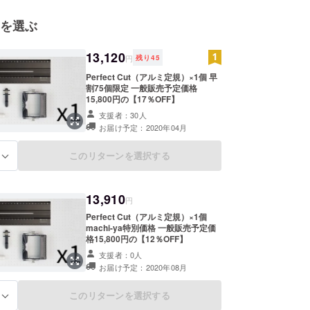
活（Life）をより素敵なものに（Fine）するとい
を選ぶ
込めて、Life＋Fine を組み合わせた造語です。
13,120
ィン Import ＆ Export
円
残り
45
Perfect Cut（アルミ定規）×1個 早
割75個限定 一般販売予定価格
15,800円の【17％OFF】
支援者：30人
お届け予定：2020年04月
このリターンを選択する
る
13,910
円
Perfect Cut（アルミ定規）×1個
machi-ya特別価格 一般販売予定価
格15,800円の【12％OFF】
支援者：0人
お届け予定：2020年08月
このリターンを選択する
る