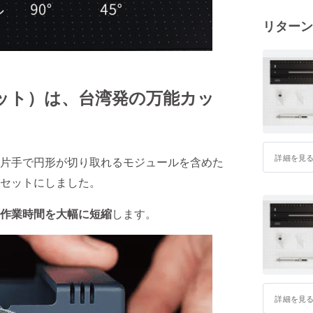
あなたの生
リターン
う気持ちを
株式会社ライフ
クトカット）は、台湾発の万能カッ
詳細を見
片手で円形が切り取れるモジュールを含めた
セットにしました。
作業時間を大幅に短縮
します。
詳細を見