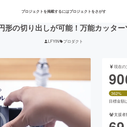
プロジェクトを掲載するには
プロジェクトをさがす
形の切り出しが可能！万能カッターツール P
LFYIN
プロダクト
注目のリターン
注目の新着プロジェクト
募集終了が近いプロジェクト
も
現在の
音楽
舞台・パフォーマンス
90
ゲーム・サービス開発
フード・飲食店
362%
書籍・雑誌出版
アニメ・漫画
目標金額は2
支援者
チャレンジ
ビューティー・ヘルスケ
69