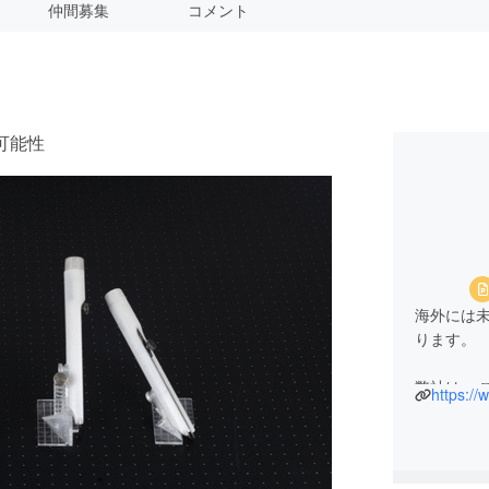
仲間募集
コメント
可能性
海外には
ります。
弊社は 
https://w
れらを手
う事を目
社名のライ