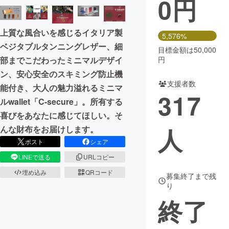
0
円
まちづくり・地域活性化
上質な風合いを感じるイタリア製
5,576%
ベジタブルタンニングレザー、細
目標金額は50,000
CAMPFIRE for Social Good
CAMPFIRE Creation
部までこだわったミニマルデザイ
円
CAMPFIREふるさと納税
machi-ya
コミュニティ
ン、安心安全のスキミング防止機
支援者数
能付き、大人の魅力溢れるミニマ
317
ルwallet「C-secure」。所有する
喜びをあなたに感じてほしい。そ
人
んな財布をお届けします。
ポスト
シェア
LINEで送る
URLコピー
埋め込み
QRコード
募集終了まで残
り
終了