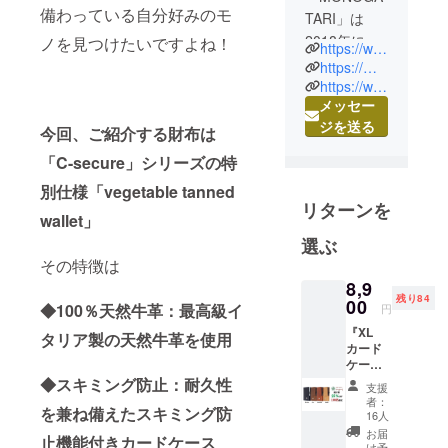
備わっている自分好みのモ
TARI」は
2018年に設
ノを見つけたいですよね！
https://www.instagram.com/monogatari.japan/
立した新し
https://monogatari-japan.com/
い会社で
https://www.monogatari.online/
メッセー
す。
ジを送る
今回、ご紹介する財布は
我々
「C-secure」シリーズの特
「MONOGA
別仕様「vegetable tanned
TARI」のビ
リターンを
ジョンは
wallet」
より楽しい
選ぶ
日常を提案
その特徴は
すべく、世
8,9
残り84
00
界に埋もれ
◆100％天然牛革：最高級イ
円
ている《良
『XL
タリア製の天然牛革を使用
いモノ》を
カード
ケース
発掘し、世
（コイ
◆スキミング防止：耐久性
支援
の中に広
ンポ
者：
を兼ね備えたスキミング防
ケット
め、開発者
16人
な
お届
と消費者の
止機能付きカードケース
し）』
け予