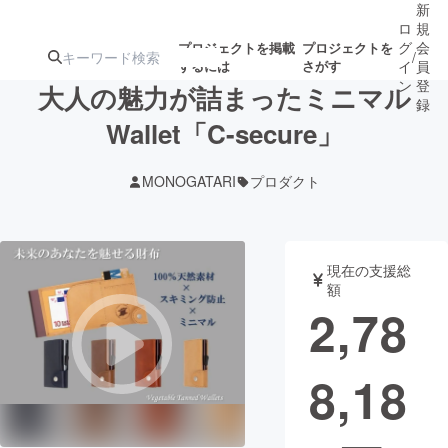
新
ロ
規
グ
会
プロジェクトを掲載
プロジェクトを
/
するには
さがす
イ
員
ン
登
大人の魅力が詰まったミニマル
録
Wallet「C-secure」
人気のプロ
注目のリ
注目の新着プロ
募集終了が近いプ
もうすぐ公開
MONOGATARI
プロダクト
ジェクト
ターン
ジェクト
ロジェクト
されます
アート・写真
音楽
現在の支援総
額
2,78
テクノロジー・ガジェット
ゲーム・サ
8,18
映像・映画
書籍・雑誌
ビジネス・起業
チャレンジ