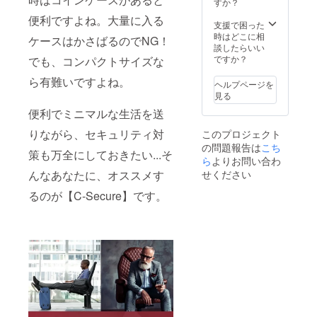
に入れ
すか？
てお届
便利ですよね。大量に入る
けいた
支援で困った
しま
時はどこに相
ケースはかさばるのでNG！
す。
談したらいい
ですか？
でも、コンパクトサイズな
ら有難いですよね。
ヘルプページを
見る
便利でミニマルな生活を送
りながら、セキュリティ対
このプロジェクト
の問題報告は
こち
策も万全にしておきたい...そ
ら
よりお問い合わ
せください
んなあなたに、オススメす
るのが【C-Secure】です。