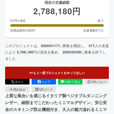
現在の支援総額
2,788,180
円
終了
5,576
%達成
目標金額
50,000
円
支援者数
317
人
このプロジェクトは、
2020/01/17
に募集を開始し、
317
人の支援
により
2,788,180
円の資金を集め、
2020/03/09
に募集を終了し
ました
もう一度プロジェクトをやってほしい
ポスト
シェア
LINEで送る
URLコピー
埋め込み
QRコード
上質な風合いを感じるイタリア製ベジタブルタンニング
レザー、細部までこだわったミニマルデザイン、安心安
全のスキミング防止機能付き、大人の魅力溢れるミニマ