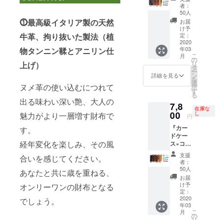
ンポ
の大き
に入れ
者：
ケット
さをお
てお届
50人
な
選びく
けいた
⓵最高級イタリア製の天然
お届
し）』
ださい
しま
け予
machi-
配送時
定：
牛革、
拘り抜いた製法（植
す。
ya限定
2020
期：
年03
物タンニン鞣とアニリン仕
割引
2020年
こ
月
35％OF
3月下旬
の
リ
上げ）
F コー
より順
タ
ー
ス 一般
次発送
ン
詳細を見る
を
販売予
予定 送
選
ヌメ革の使い込むにつれて
択
定価格
料無料
す
る
12,000
■C-
出る味わい深い艶、大人の
7,8
円 →
secure
在庫な
7,800円
00
【veget
し
魅力がより一層増す財布で
円
（税・
able
『カー
送料
す。
tanned
ドケー
込） ※
wallet】
経年変化を楽しみ、その風
ス×コイ
カラー
× 1個 ■
ンポ
をお選
日本語
支援
合いを感じてください。
ケット
びくだ
説明書
者：
付き』
さい 配
× 1個 ※
50人
あなたと共に歳を重ねる、
machi-
送時
オリジ
お届
ya限定
期：
ナルbox
け予
オンリーワンの財布となる
割引
2020年
定：
に入れ
35％OF
2020
3月下旬
でしょう。
てお届
年03
F コー
より順
けいた
こ
月
ス 一般
次発送
の
しま
リ