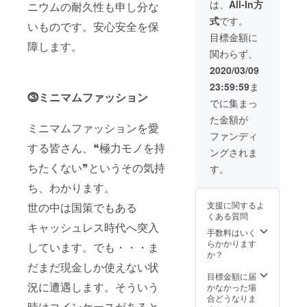
びくだ
【veget
は、
All-In方
ニウムの耐久性も申し分な
さい ※
able
式
です。
カード
tanned
いものです。安心安全を保
ケース
wallet】
目標金額に
障します。
の大き
× 1個 ■
関わらず、
さをお
日本語
選びく
説明書
2020/03/09
ださい
× 1個 ※
23:59:59
ま
配送時
オリジ
⓷ミニマムファッション
期：
ナルbox
でに集まっ
2020年
に入れ
た金額が
3月下旬
てお届
ミニマムファッションを愛
より順
けいた
ファンディ
次発送
しま
する皆さん、❝極力モノを持
ングされま
予定 送
す。
料無料
ちたくない❞というその気持
す。
■C-
ち、わかります。
secure
【veget
支援に関するよ
世の中は国策でもある
able
くある質問
tanned
キャッシュレス時代へ突入
wallet】
手数料はいく
× 1個 ■
らかかります
しています。でも・・・ま
日本語
か？
説明書
だまだ現金しか使えない状
× 1個 ※
目標金額に届
況に遭遇します。そういう
オリジ
かなかった場
ナルbox
合どうなりま
時はコインケースがあると