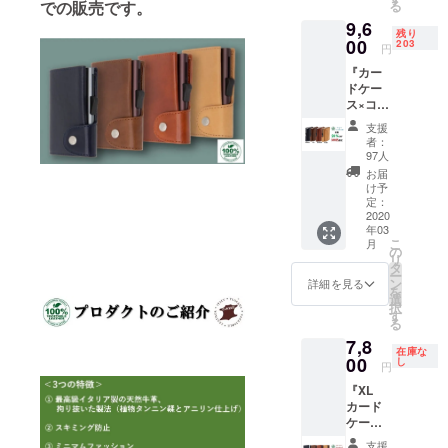
す！
での販売です。
る
9,600円
tanned
9,6
（税・
wallet】
残り
送料
00
× 1個 ■
203
円
込） ※
日本語
『カー
カラー
説明書
ドケー
をお選
× 1個 ※
ス×コイ
びくだ
オリジ
ンポ
さい 配
ナルbox
支援
ケット
送時
に入れ
者：
付き』
期：
てお届
97人
超早割
2020年
けいた
お届
20％OF
3月下旬
しま
け予
F コー
より順
定：
す。
ス 一般
2020
次発送
年03
販売予
予定 送
こ
月
定価格
料無料
の
リ
12,000
■C-
タ
ー
円 →
secure
ン
詳細を見る
を
9,600円
【veget
選
択
（税・
able
す
る
送料
tanned
7,8
込） ※
wallet】
在庫な
カラー
00
× 1個 ■
し
円
をお選
日本語
『XL
びくだ
説明書
カード
さい ※
× 1個 ※
ケース
カード
オリジ
（コイ
ケース
ナルbox
支援