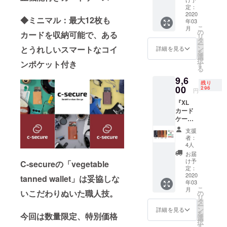
橋渡しをす
超早割
定：
25％OF
2020
る事で、≪
◆ミニマル：最大12枚も
年03
F コー
モノ≫に関
こ
月
ス 一般
の
カードを収納可能で、ある
リ
わるすべて
販売予
タ
ー
定価格
ン
とうれしいスマートなコイ
詳細を見る
の人にささ
を
12,000
選
択
やかながら
円 →
ンポケット付き
す
る
8,900円
♪HAPPY♪を
9,6
（税・
届ける事で
残り
送料
00
296
円
す。
込） ※
『XL
カラー
カード
をお選
全ての製品
ケース
びくだ
（コイ
にヒスト
さい 配
支援
ンポ
送時
者：
リーがあり
ケット
期：
4人
ます。
な
2020年
お届
し）』
3月下旬
生産者の想
け予
C-secureの「vegetable
早割
より順
定：
いを込め
20％OF
2020
次発送
tanned wallet」は妥協しな
年03
て、心躍る
F コー
予定 送
こ
月
ス 一般
いこだわりぬいた職人技。
料無料
の
製品・サー
リ
販売予
■C-
タ
ー
ビスの提供
定価格
secure
ン
詳細を見る
を
今回は数量限定、特別価格
12,000
を目指しま
【veget
選
択
円 →
able
す