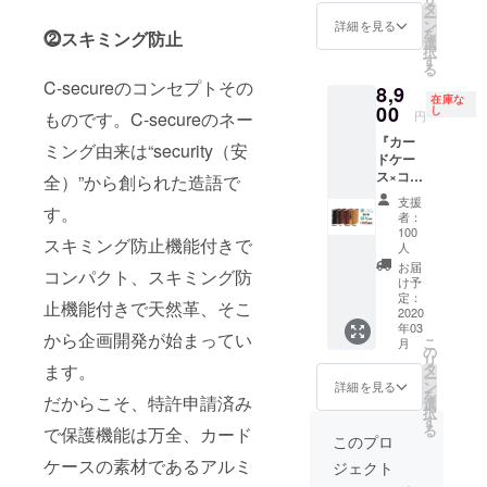
販売予
予定 送
タ
す。
ー
定価格
料無料
ン
詳細を見る
を
⓶スキミング防止
12,000
■C-
選
択
円 →
secure
す
る
7,800円
【veget
C-secureのコンセプトその
8,9
（税・
able
在庫な
送料
00
tanned
し
円
ものです。C-secureのネー
込） ※
wallet】
『カー
カラー
× 1個 ■
ミング由来は“security（安
ドケー
をお選
日本語
ス×コイ
びくだ
全）”から創られた造語で
説明書
ンポ
さい ※
× 1個 ※
支援
ケット
す。
カード
オリジ
者：
付き』
ケース
ナルbox
100
スキミング防止機能付きで
超早割
の大き
人
に入れ
25％OF
さをお
てお届
お届
コンパクト、スキミング防
F コー
選びく
け予
けいた
ス 一般
定：
ださい
しま
止機能付きで天然革、そこ
2020
販売予
配送時
す。
年03
定価格
期：
から企画開発が始まってい
こ
月
12,000
の
2020年
リ
円 →
タ
ます。
3月下旬
ー
8,900円
ン
より順
詳細を見る
を
だからこそ、特許申請済み
（税・
選
次発送
択
送料
す
予定 送
る
で保護機能は万全、カード
込） ※
料無料
このプロ
カラー
■C-
ケースの素材であるアルミ
ジェクト
をお選
secure