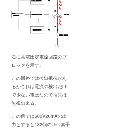
Ｃ５０Ｗ＋
５０Ｗ無帰
環アンプを
業
界紙である
「無線と実
験」に発表
同５２年１
０月 同
右に高電圧定電流回路のブ
誌に大出力
ロックを示す。
超低歪率Ｄ
Ｃ１２０Ｗ
この回路では検出抵抗があ
＋１２０Ｗ
るがこれは電流の検出だけ
無帰還アン
プを発表
で少ない電圧なので損失は
同５２年１
無視出来る。
０月同誌に
世界で始め
この例では600V20mAの出
て、歪みそ
力とすると182個のLED素子
のものを