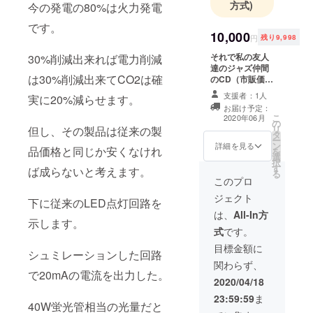
方式)
今の発電の80%は火力発電
育とサービ
です。
スを担当
10,000
円
残り9,998
同４９年 ５
それで私の友人
30%削減出来れば電力削減
月 同社
達のジャズ仲間
を退社
は30%削減出来てCO2は確
のCD（市販価格
2000円程度）を
同４９年 ７
支援者：1人
実に20%減らせます。
提供したいと思
月 電子
お届け予定：
います。 尚、提
こ
2020年06月
回路試験用
の
供したCDは支援
リ
但し、その製品は従来の製
タ
者様の物と成り
に高効率大
ー
ン
ます。 尚、CD
詳細を見る
品価格と同じか安くなけれ
を
電力の
選
は選ぶ事ができ
択
スィッチン
す
ますので次のメ
ば成らないと考えます。
る
ンバーの中から
このプロ
グ電源を開
選んでくださ
ジェクト
発
下に従来のLED点灯回路を
い。 メンバーは
ジャズのお店
以後の開発
は、
All-In方
示します。
「和尚とパト
に同電源を
式
です。
ラ」に出演して
使用
いる方々です。
目標金額に
シュミレーションした回路
各々のメンバー
同４９年１
関わらず、
が出されている
で20mAの電流を出力した。
０月 自
CDの中から選ん
2020/04/18
動車用連続
で下さい。 アド
23:59:59
ま
レスは
40W蛍光管相当の光量だと
点火装置を