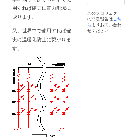
ください。
同５０年１
用すれば確実に電力削減に
０月 同
このプロジェクト
装置を搭載
成ります。
の問題報告は
こち
した車が日
ら
よりお問い合わ
本山岳ラ
又、世界中で使用すれば確
せください
リーのスペ
実に温暖化防止に繋がりま
シャルス
す。
テージで１
位
同５０年１
１月 自
動車用電子
式バッテ
リーレギュ
レーターを
開発
同５２年
９月世界で
始めて実用
的な、低歪
率広帯域Ｄ