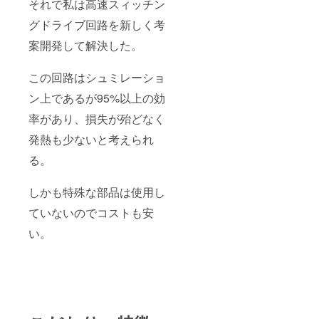
歪率広帯域
それで私は高速スィッチン
無帰還 ＤＣ
グドライブ回路を新しく考
４０Ｗ＋４
案開発して解決した。
０Ｗ
アンプを発
この回路はシュミレーショ
表
同５５年
ン上であるが95%以上の効
５月超低歪
率があり、損失が殆どなく
率超低ノイ
発熱も少ないと考えられ
ズ超高帯域
高ダイミッ
る。
クレンジの
ＭＣ（ムー
しかも特殊な部品は使用し
ビングコイ
ていないのでコストも安
ル型
い。
ピックアッ
プ）用ヘッ
ドアンプを
開発
同５５年 8
月ヘッドア