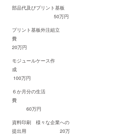
コンド
部品代及びプリント基板
電機
（http://www.
50万円
kondodenki.j
p/）とスィチ
プリント基板外注組立
ング電源用
費
セラミック
20万円
コンデ
ンサの開発
モジュールケース作
開始
同５７年
成
１月
100万円
ボーズ・ア
ジアリミ
６か月分の生活
テッド（現
費
ボーズ）
（株）のス
60万円
ピーカシス
テム開発に
資料印刷 様々な企業への
参加
提出用 20万