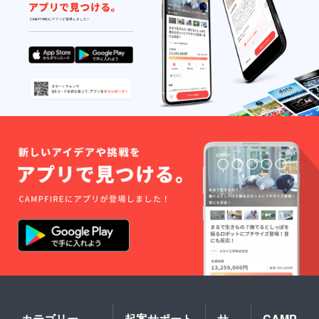
は48V鉛蓄電
池をSCRを
使用した
チョークイ
ンプット型
平滑回
路を備え
て、浮動充
電して行う
方式で次に
概略図を示
す。
図３： 350W
浮動充電方
式蓄電池内
蔵 SCR位相
制御型電源
効率は測定
していませ
んが、回路
カテゴリー
起案サポート
サ
CAMP