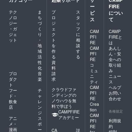
は殆ど発熱
ー
FIRE
しなかっ
テク
ま
プ
ス
ビ
につい
たので効率
ノロ
ち
ロ
タ
ス
て
は高かった
ジー
づ
ジ
ッ
と思いま
・ガ
く
ェ
フ
CAM
CAMP
す。
ジェ
り
ク
に
PFI
FIREと
ット
・
ト
相
この事から
RE
は
地
を
談
今回の電源
CAM
あんし
域
作
す
に繋がった
PFI
ん・安
活
る
る
RE
全への
のです。
性
資
コ
取り組
同１１年
化
料
ミュ
み
１０
プロ
音
請
ニ
ニュー
ダク
楽
求
月
ティ
ス
ト
省エネサー
CAM
ヘルプ
クラウドファ
フー
チ
バ製造の為
PFI
お問い
ンディングの
ド・
ャ
RE
合わせ
の(株)タップ
ノウハウを無
飲食
レ
Crea
スコン
料で学ぼう
店
ン
tion
各種規定
ピュータを
CAMPFIRE
ジ
CAM
アカデミー
設
アニ
ス
利用規
PFI
メ・
ポ
立すると共
約
RE
漫画
ー
CA
説
に(株)タップ
細則
for