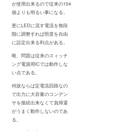
キャンセル
が使用出来るので従来の154
するディス
個よりも明るい事になる。
トーション
フィー
更にLEDに流す電流を無段
ドバック方
階に調整すれば照度を自由
式のアンプ
を発表
に設定出来る利点がある。
同５３年
２月同誌に
唯、問題は従来のスィッチ
世界で始め
ング電源用ICでは動作しな
て、ＢＴＬ
い点である。
型低歪率無
帰還ＤＣプ
何故ならば定電流回路なの
リアンプを
発表
で出力に大容量のコンデン
同５３年１
サを接続出来なくて負帰還
０月同誌に
がうまく動作しないのであ
スィッチン
グ電源を使
る。
用した、低