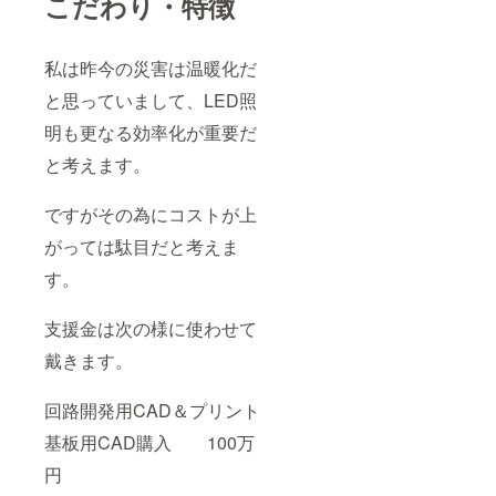
こだわり・特徴
ンプと共に
東京に出て
私は昨今の災害は温暖化だ
きて方々の
オーディオ
と思っていまして、LED照
専門店で高
明も更なる効率化が重要だ
評価を受
と考えます。
ける。
同５６年１
ですがその為にコストが上
０
月
がっては駄目だと考えま
世界最
す。
小のPCBオ
ンボード型
支援金は次の様に使わせて
高効率
戴きます。
スィッチン
グ電源を開
発
回路開発用CAD＆プリント
同５６年１
基板用CAD購入 100万
１
円
月