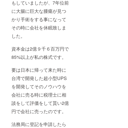
所を移転す
もしていましたが、7年位前
ると共に、
に大腸に巨大な腫瘍が見つ
事業の主力
かり手術をする事になって
をスィッチ
ング電源の
その時に会社を休眠致しま
開発
した。
にシフトす
る。
資本金は2億９千６百万円で
同６３年
85%以上が私の株式です。
１１月 韓国
大宇電子部
要は日本に帰って来た時に
品と開発契
約
台湾で開発した超小型UPS
平成 １
を開発してそのノウハウを
年 ５月I Ｂ
会社に売る時に税理士に相
Ｍ向けディ
スプレー用
談をして評価をして貰い2億
スィッチン
円で会社に売ったのです。
グ電源を開
発受注
法務局に登記を申請したら
同 １年