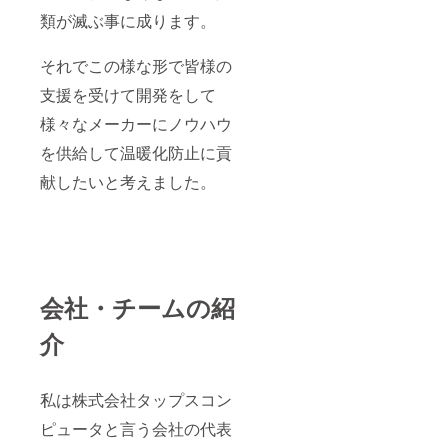
が研究所で
類が滅ぶ事に成ります。
「ウイザー
ド」の試験
それでこの様な形で皆様の
開始
支援を受けて開発をして
同６１年
２月日本機
様々なメーカーにノウハウ
械学会でオ
を供給して温暖化防止に貢
イル添加剤
献したいと考えました。
の研究発表
同６２年１
０月古河電
池とスィッ
チング電源
で契約、高
会社・チームの紹
効率電源の
介
指導を2年間
行う。
同６２年１
私は株式会社タップスコン
１月 渋谷区
ピュータと言う会社の代表
広尾に事務