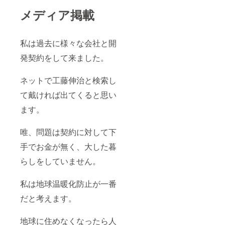
備にて試験
メディア掲載
生産開始
同６０年
私は過去に様々な会社と開
９月東海大
学と共同で
発契約をして来ました。
エンジンオ
イル添加剤
ネットで工藤伸治と検索し
の実走行試
て戴ければ出てくると思い
験開始
ます。
同６０年１
２月自社ブ
ランドのオ
唯、問題は契約に対して下
イル添加剤
手でお金が無く、大した暮
「ウイザー
らしをしていません。
ド」を新聞
その他に発
私は地球温暖化防止が一番
表
同６１年
だと考えます。
１月伊藤忠
燃料（株）
地球に住めなくなったら人