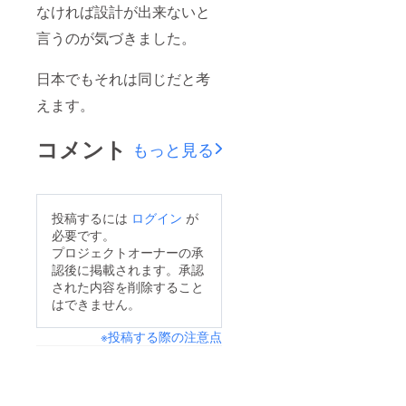
なければ設計が出来ないと
所から
DrafixCADの
言うのが気づきました。
日本語化の
協力を頼ま
日本でもそれは同じだと考
れ日本語化
えます。
に
参加
コメント
もっと見る
同 6年
3 月
DrafixCADの
日本語化が
投稿するには
ログイン
が
完成
必要です。
プロジェクトオーナーの承
同 ６年 ６
認後に掲載されます。承認
月 医療用廃
された内容を削除すること
プラスチッ
はできません。
ク処理機の
コンピュー
※投稿する際の注意点
ターコント
ロール用プ
ログラムの