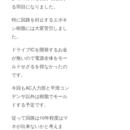
型オンボー
る羽目になりました。
ドスィッチ
ング電源の
特に回路を封止するエポキ
技術供与
シ樹脂には大変苦労しまし
同５７年１
た。
１月 ユニチ
カ（株）と
ドライブICを開発するお金
熱可塑性高
熱伝導性樹
が無いので電源全体をモー
脂で開発契
ルドせざるを得なかったの
約
です。
同５７年１
２月三井東
今回もAC入力部と平滑コン
圧化学
（株）、冨
デンサ以外は樹脂でモール
士電気化学
ドする予定です。
（株）と
フェライト
従って回路は10年程度はマ
と熱可塑性
ネが出来ないかと考えま
樹脂を応用