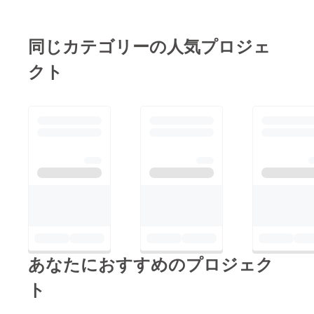
試作が
完成(PWM
AD コンバー
同じカテゴリーの人気プロジェ
タの完成)
クト
2
図１：超小
型オンボー
ド電源
同 ６年 ９
月 同処理機
の試作2号機
が完成、廃
棄物処理会
社で試験を
開始する。
同 ６年１
２月同処理
あなたにおすすめのプロジェク
機で色々な
菌を使用し
ト
て、菌の残
存試験を開