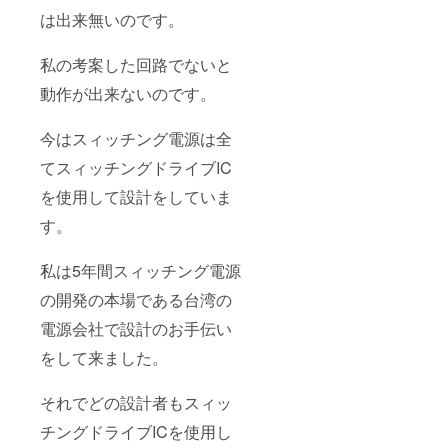
所での検
は出来無いのです。
査、公害セ
ンターでの
私の考案した回路でないと
排出ガスの
検査
動作が出来ないのです。
同 ５年１
０月 （株）
今はスィッチング電源は全
タップスを
てスィッチングドライブIC
設立 代表
を使用して設計をしていま
取締役に就
任 設立時の
す。
資本金１，
０００万円
私は5年間スィッチング電源
同 ５年１
の開発の本場である台湾の
１月
電源会社で設計のお手伝い
資本金を
２，０００
をして来ました。
万円に増資
同 ５年 12
それでどの設計者もスィッ
月 （株）日
チングドライブICを使用し
本総合研究