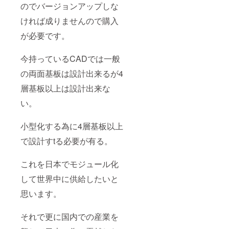
のでバージョンアップしな
可塑性高熱
伝導性樹脂
ければ成りませんので購入
で開発契約
が必要です。
同５７年
５月 冨
今持っているCADでは一般
士電気化学
の両面基板は設計出来るが4
（株）と
フェライト
層基板以上は設計出来な
コア及び其
い。
の応用品で
開発契約
小型化する為に4層基板以上
同５７年
で設計すtる必要が有る。
５月昭和電
工（株）と
これを日本でモジュール化
ニューセラ
ミックを応
して世界中に供給したいと
用した高熱
思います。
伝導性熱硬
化性樹脂で
それで更に国内での産業を
開