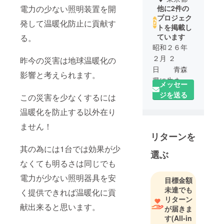
電力の少ない照明装置を開
他に2件の
プロジェク
発して温暖化防止に貢献す
トを掲載し
ています
る。
昭和２６年
２月 ２
昨今の災害は地球温暖化の
日 青森
影響と考えられます。
県に生まれ
メッセー
る
ジを送る
この災害を少なくするには
同４４年 ３
温暖化を防止する以外在り
月 弘前
工業高等学
ません！
リターンを
校卒業
同４４年 ４
其の為には1台では効果が少
選ぶ
月 青森
なくても明るさは同じでも
日立家電株
電力が少ない照明器具を安
式会社（現
目標金額
未達でも
在の日立家
く提供できれば温暖化に貢
リターン
電株式会
献出来ると思います。
が届きま
社）入社
す
(All-in
同社にて教