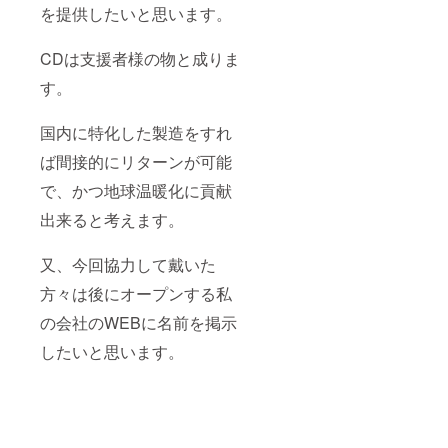
４月新日本
を提供したいと思います。
理化（株）
とオイル潤
CDは支援者様の物と成りま
滑向上剤で
す。
開発契約
同５９年
国内に特化した製造をすれ
８月横浜市
緑区にエン
ば間接的にリターンが可能
ジンオイル
で、かつ地球温暖化に貢献
添加剤の作
出来ると考えます。
業所を開設
同５９年
又、今回協力して戴いた
９月事務所
を渋谷区１
方々は後にオープンする私
－３－１
の会社のWEBに名前を掲示
１ 石川ビ
したいと思います。
ル７Ｆに移
転
同６０年
７月八戸工
場の試験設