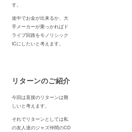
した
す。
樹脂で三者
開発契約
途中でお金が出来るか、大
同５７年１
手メーカーが乗っかればド
２月ＢＮ
ライブ回路をモノリシック
（ボロンナ
イトライ
ICにしたいと考えます。
ド）粉末を
応用したエ
ンジンオイ
ル添加剤を
開発
リターンのご紹介
同５９年
３月アムニ
（株）を資
今回は直接のリターンは難
本金１，０
しいと考えます。
００万円に
て川崎市宮
それでリターンとしては私
前区に設立
同５９年
の友人達のジャズ仲間のCD