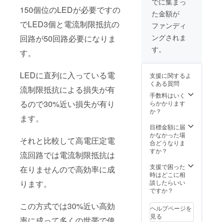
https://oshopat
でに集まっ
開発
o.wixsite.com/
150個位のLEDが必要ですの
た金額が
mysite です。
同４９年１
でLED3個と電流制限抵抗の
メンバーは次の
ファンディ
０月 熱
通りです。 石井
ングされま
回路が50回路必要になりま
硬化性樹脂
幸枝 フルー
ト 田山ひろみ
す。
及び熱可塑
す。
ピアノ＆ボーカ
性樹脂の開
ル 渡辺薫
発研究に着
ピアノ＆ボーカ
LEDに直列に入っている電
支援に関するよ
ル 藤橋 万記
手
くある質問
アルトサックス
流制限抵抗による損失が有
同５０年
手数料はいく
おの ゆみ ピ
るので30%近い損失が有り
らかかります
アノ 中嶋洋
５月 連
か？
子 ピアノ 鈴
続点火装置
ます。
木厚志 ピア
を搭載した
目標金額に届
ノ 高見澤 宏昌
かなかった場
サックス 以上が
車が青森県
それと比較して高電圧定電
合どうなりま
メンバーです。
のむつス
すか？
今回協力して戴
流回路では電流制限抵抗は
ピードウ
いた方々は後に
支援で困った
オープンする私
在りませんので高効率に成
エィーの
時はどこに相
の会社のWEBに
ジムカー
談したらいい
ります。
名前を掲示した
ですか？
いと思います。
ナーで１．
支援時、必ず備
２位を全部
この方式では30%近い高効
考欄にご希望の
ヘルプページを
門で独占
お名前をご記入
見る
率に成って多くの世帯で使