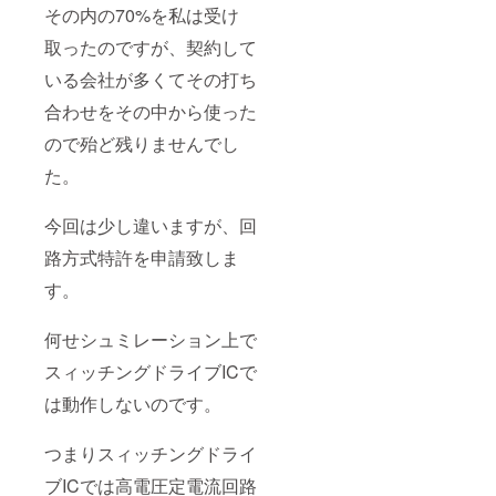
開発が海外
その内の70%を私は受け
に移った為､
取ったのですが、契約して
採算を考え
いる会社が多くてその打ち
事業を閉鎖
同 ３年
合わせをその中から使った
８月医療用
ので殆ど残りませんでし
廃プラス
た。
チック処理
機の開発に
今回は少し違いますが、回
着手
同 ４年
路方式特許を申請致しま
５月 医療用
す。
廃プラス
チック処理
何せシュミレーション上で
機の試作機
スィッチングドライブICで
を完成し、
宮崎県にて
は動作しないのです。
基本的な試
験・処
つまりスィッチングドライ
理物の保健
ブICでは高電圧定電流回路