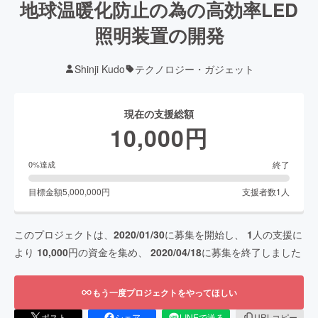
地球温暖化防止の為の高効率LED
照明装置の開発
Shinji Kudo
テクノロジー・ガジェット
現在の支援総額
10,000
円
終了
0
%達成
目標金額
5,000,000
円
支援者数
1
人
このプロジェクトは、
2020/01/30
に募集を開始し、
1
人の支援に
より
10,000
円の資金を集め、
2020/04/18
に募集を終了しました
もう一度プロジェクトをやってほしい
ポスト
シェア
LINEで送る
URLコピー