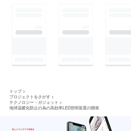
始し、成功
する。
同 8年 5月位
相制御型高
効率電源回
路で次頁の
様なサーバ
を作成して
CCC グルー
プに納入す
る。
CPUは
Pentiamu×2
HD数はSCSI
トップ
>
24台
プロジェクトをさがす
>
テクノロジー・ガジェット
>
80GB×24
地球温暖化防止の為の高効率LED照明装置の開発
ハードウェ
アRAID-5 ×
3
無停電装置