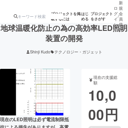
新
ロ
規
グ
会
プロジェクトを掲
はじ
プロジェクト
/
載するには
める
をさがす
イ
員
ン
登
地球温暖化防止の為の高効率LED照明
録
装置の開発
人気のプロ
注目のリ
注目の新着プロ
募集終了が近いプ
もうすぐ公開
Shinji Kudo
テクノロジー・ガジェット
ジェクト
ターン
ジェクト
ロジェクト
されます
アート・写真
音楽
現在の支援総
額
10,0
テクノロジー・ガジェット
ゲーム・サ
00
円
映像・映画
書籍・雑誌
現在のLED照明は必ず電流制限抵
ビジネス・起業
チャレンジ
抗による損失がありますが、高電