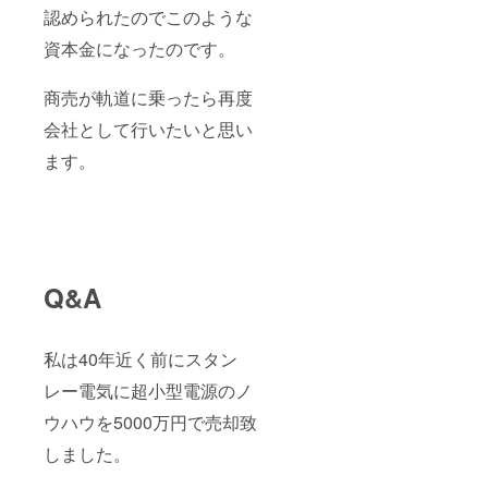
認められたのでこのような
８月ＩＢＭ
向けコン
資本金になったのです。
ピューター
用スィッチ
商売が軌道に乗ったら再度
ング電源を
会社として行いたいと思い
開発受注
ます。
同 ２年
４月松下向
け超小型
スィッチン
グ電源アダ
プターを開
Q&A
発受注
同 ２年
９月ＦＡＸ
私は40年近く前にスタン
用スィッチ
レー電気に超小型電源のノ
ング電源を
ウハウを5000万円で売却致
開発
同 ２年１
しました。
２月電源の