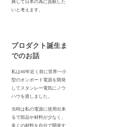
興して日本の為に貢献した
発契約
同５７
いと考えます。
年 ６月エ
ルナー
（株）と
スィッチン
グ電源用電
プロダクト誕生ま
解コンデン
サで開発契
でのお話
約
1
同５７年
私は40年近く前に世界一小
７月 スタン
型のオンボード電源を開発
レー電気
してスタンレー電気にノウ
（株）と超
小型オン
ハウを渡しました。
ボード
スィッチン
当時は私の電源に使用出来
グ電源で
るで部品や材料が少なく、
開発契約
多くの材料を自分で開発す
同社に超小