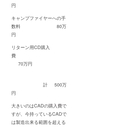
同５７年
円
２月 住
友化学工業
キャンプファイヤーへの手
（株）と熱
硬化性樹脂
数料 80万
（エポキシ
円
樹脂）で開
発契約
リターン用CD購入
同５７年
費
３月 新
日本理化
70万円
（株）とエ
ポキシ樹脂
用酸無水物
計 500万
硬化剤につ
円
いて開発契
約
大きいのはCADの購入費で
同５７年
４月 三
すが、今持っているCADで
井東圧化学
は製造出来る範囲を超える
（株）と熱