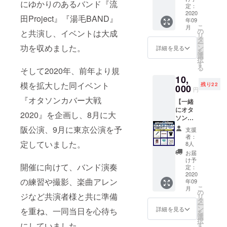
にゆかりのあるバンド『流
ンカ
・支援
定：
バー大
2020
者限定
田Project』『湯毛BAND』
年09
戦2020
打ち上
こ
月
限定ラ
げ生放
の
と共演し、イベントは大成
リ
バーバ
送 視
タ
ー
ンド(2
功を収めました。
聴権 ＊
ン
詳細を見る
を
個1セッ
各リ
選
択
ト) ・オ
ターン
す
る
そして2020年、前年より規
タソン
内容詳
10,
カバー
細は本
模を拡大した同イベント
残り22
大戦
000
文を参
円
2020 限
照
『オタソンカバー大戦
【一緒
定Tシャ
にオタ
ツ ・オ
2020』を企画し、8月に大
ソンカ
タソン
バー大
カバー
阪公演、9月に東京公演を予
支援
戦に名
大戦
者：
を刻も
定していました。
2020 限
8人
う！
定ポス
お届
コー
トカー
け予
開催に向けて、バンド演奏
ス】 ・
ド ・セ
定：
オタソ
2020
イク
の練習や撮影、楽曲アレン
年09
ンカ
リッド
こ
月
バー大
ヘキサ
の
ジなど共演者様と共に準備
リ
戦2020
ゴンよ
タ
ー
限定T
りお礼
ン
詳細を見る
を重ね、一同当日を心待ち
を
シャツ
のメッ
選
択
にあな
セージ
にしていました。
す