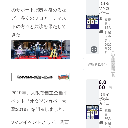
【オタ
細は本
ソンカ
文を参
のサポート演奏を務めるな
バー大
照
ど、多くのプロアーティス
戦 T
支援
シャツ
者：
トの方々と共演を果たして
コー
15人
ス】 ・
お届
きた。
オタソ
け予
ンカ
定：
バー大
2020
年09
戦2020
こ
月
限定T
の
リ
シャツ
タ
ー
・オタ
ン
詳細を見る
を
ソンカ
選
択
バー大
す
る
戦2020
6,0
限定ポ
スト
00
円
カード
2019年、大阪で自主企画イ
【ライ
・セイ
ブの味
クリッ
ベント『オタソンカバー大
方！？
ドヘキ
ラバー
戦2019』を開催しました。
サゴン
支援
バンド
よりお
者：
コー
礼の
10人
3マンイベントとして、関西
ス】 ・
メッ
お届
オタソ
セージ
け予