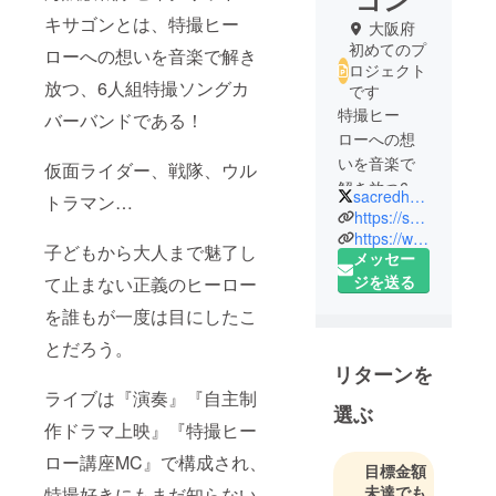
キサゴンとは、特撮ヒー
大阪府
初めてのプ
ローへの想いを音楽で解き
ロジェクト
放つ、6人組特撮ソングカ
です
特撮ヒー
バーバンドである！
ローへの想
いを音楽で
仮面ライダー、戦隊、ウル
解き放つ6人
sacredhexagon
トラマン…
組特撮ソン
https://sacredred.net/sacredhexagon/
グカバーバ
https://www.instagram.com/sacredhexagon/
子どもから大人まで魅了し
メッセー
ンド！
ジを送る
て止まない正義のヒーロー
『演奏』
を誰もが一度は目にしたこ
『自主制作
とだろう。
ドラマ上
リターンを
映』『特撮
ライブは『演奏』『自主制
ヒーロー講
選ぶ
作ドラマ上映』『特撮ヒー
座MC』で構
成され、特
ロー講座MC』で構成され、
目標金額
撮好きにも
未達でも
特撮好きにもまだ知らない