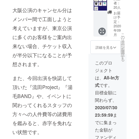
限定チ
セイク
リッド
者：
ケッ
リッド
ヘキサ
20人
大阪公演のキャンセル分は
ト！
ヘキサ
ゴンよ
お届
コー
ゴンス
りお礼
け予
メンバー間で工面しようと
ス】 ・
テッ
定：
のメッ
オタソ
2020
カー（1
考えていますが、東京公演
セージ
年09
ンカ
枚） ・
・支援
こ
月
バー大
に多くのお客様をご案内出
セイク
の
者限定
リ
戦2020
リッド
タ
打ち上
ー
来ない場合、チケット収入
限定デ
ヘキサ
ン
げ生放
詳細を見る
を
ザイン
ゴンよ
選
送 視
が半分以下になることが予
択
チケッ
りお礼
す
聴権 ＊
る
ト（シ
のメッ
各リ
このプロ
想されます。
リアル
セージ
ターン
ジェクト
No.入
・支援
内容詳
り） ・
者限定
細は本
また、今回出演を快諾して
は、
All-In方
オタソ
打ち上
文を参
式
です。
ンカ
頂いた『流田Project』『湯
げ生放
照 ＊支
バー大
送 視
援時に
目標金額に
毛BAND』や、イベントに
戦2020
聴権 ＊
ご希望
関わらず、
限定T
各リ
のお名
関わってくれるスタッフの
シャツ
ターン
前を10
2020/07/30
にあな
内容詳
文字以
方々への人件費等の諸費用
23:59:59
ま
たのお
細は本
下で備
名前を
文を参
考欄に
でに集まっ
を鑑みると、赤字を免れな
クレ
照 ＊す
ご記載
た金額が
ジッ
でにラ
い状態です。
くださ
ト！ ・
イブ会
い。
ファンディ