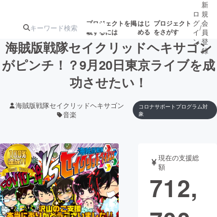
新
ロ
規
グ
会
プロジェクトを掲
はじ
プロジェクト
/
載するには
める
をさがす
イ
員
ン
登
海賊版戦隊セイクリッドヘキサゴン
録
がピンチ！？9月20日東京ライブを成
功させたい！
人気のプロ
注目のリ
注目の新着プロ
募集終了が近いプ
もうすぐ公開
ジェクト
ターン
ジェクト
ロジェクト
されます
海賊版戦隊セイクリッドヘキサゴン
コロナサポートプログラム対
音楽
象
アート・写真
音楽
テクノロジー・ガジェット
ゲーム・サ
現在の支援総
額
712,
映像・映画
書籍・雑誌
ビジネス・起業
チャレンジ