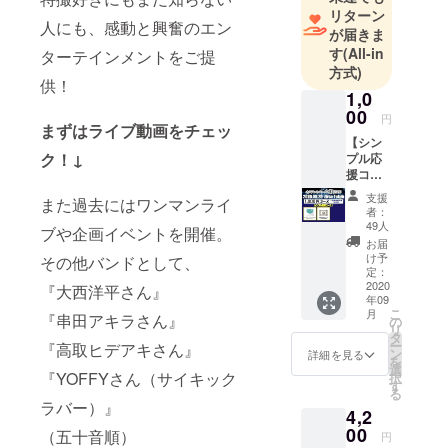
まだ知らな
リターン
人にも、感動と興奮のエン
い人にも、
が届きま
感動と興奮
す
(All-in
ターテインメントをご提
方式)
のエンター
供！
テインメン
1,0
00
トをご提
円
まずはライブ動画をチェッ
【シン
ク！↓
プル応
援コー
ス】 ・
支援
また過去にはワンマンライ
セイク
者：
リッド
49人
ブや企画イベントを開催。
ヘキサ
お届
ゴンよ
け予
その他バンドとして、
りお礼
定：
のメッ
2020
『大西洋平さん』
年09
セージ
こ
月
『串田アキラさん』
・支援
の
リ
者限定
タ
ー
『高取ヒデアキさん』
打ち上
ン
詳細を見る
を
げ生放
選
『YOFFYさん（サイキック
択
送 視
す
る
聴権 ＊
ラバー）』
4,2
各リ
ターン
00
（五十音順）
円
内容詳