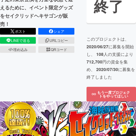
終了
えるために、イベント限定グッズ
をセイクリッドヘキサゴンが販
売！
ポスト
シェア
このプロジェクトは、
LINEで送る
URLコピー
2020/06/27
に募集を開始
埋め込み
QRコード
し、
108
人の支援により
712,700
円の資金を集
め、
2020/07/30
に募集を
終了しました
もう一度プロジェク
トをやってほしい