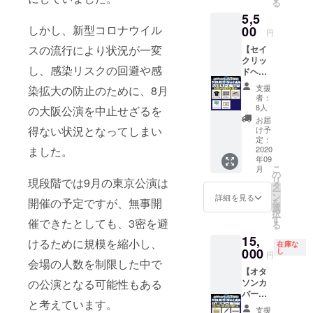
る
たのお
・支援
5,5
名前を
者限定
しかし、新型コロナウイル
クレ
00
打ち上
円
ジッ
げ生放
スの流行により状況が一変
【セイ
ト！ ・
送 視
クリッ
オタソ
聴権 ＊
し、感染リスクの回避や感
ドヘキ
ンカ
各リ
サゴン
バー大
ターン
支援
染拡大の防止のために、8月
グッズ
戦2020
内容詳
者：
セット
限定ラ
細は本
8人
の大阪公演を中止せざるを
コー
バーバ
文を参
お届
ス】 ・
ンド(2
得ない状況となってしまい
照
け予
セイク
個1セッ
定：
ました。
リッド
2020
ト) ・オ
年09
ヘキサ
タソン
こ
月
ゴン ち
カバー
の
リ
現段階では9月の東京公演は
びキャ
大戦
タ
ー
ラプリ
2020 限
ン
詳細を見る
開催の予定ですが、無事開
を
ントT
定Tシャ
選
択
シャツ
ツ ・オ
す
催できたとしても、3密を避
る
・セイ
タソン
15,
クリッ
カバー
けるために規模を縮小し、
在庫な
ドヘキ
000
大戦
し
円
サゴン
会場の人数を制限した中で
2020 限
【オタ
缶バッ
定ポス
の公演となる可能性もある
ソンカ
ヂセッ
トカー
バー大
ト（全6
ド ・セ
と考えています。
戦2020
種） ・
イク
支援