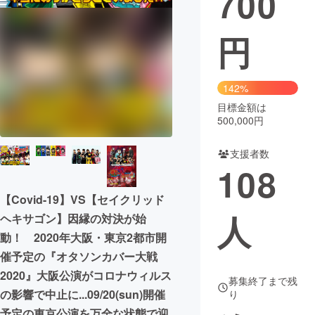
700
まちづくり・地域活性化
円
CAMPFIRE for Social Good
CAMPFIRE Creation
142%
CAMPFIREふるさと納税
machi-ya
コミュニティ
目標金額は
500,000円
支援者数
108
【Covid-19】VS【セイクリッド
人
ヘキサゴン】因縁の対決が始
動！ 2020年大阪・東京2都市開
催予定の『オタソンカバー大戦
2020』大阪公演がコロナウィルス
募集終了まで残
の影響で中止に...09/20(sun)開催
り
予定の東京公演を万全な状態で迎