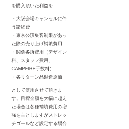
良俗に
を購入頂いた利益を
反する
内容、
機種依
・大阪会場キャンセルに伴
存文字
などは
う諸経費
掲載を
お断り
・東京公演集客制限があっ
する可
た際の売り上げ補填費用
能性が
御座い
・関係各所費用（デザイン
ます、
その場
料、スタッフ費用、
合は
CAMPF
CAMPFIRE手数料）
IREで使
用され
・各リターン品製造原価
ている
ユー
ザーID
として使用させて頂きま
を使用
す。目標金額を大幅に超え
しま
す。）
た場合は各種補填費用の増
＊この
リター
強を主としますがストレッ
ンTシャ
ツはBタ
チゴールなど設定する場合
イプと