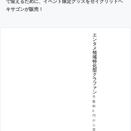
で迎えるために、イベント限定グッズをセイクリッドヘ
キサゴンが販売！
エ
ン
タ
メ
領
域
特
化
型
ク
ラ
フ
ァ
ン
手
数
料
0
円
か
ら
実