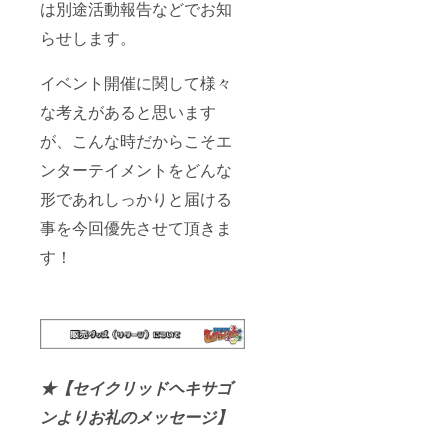
なりま
は別途活動報告などでお知
す。
らせします。
（クレ
ジット
記載を
イベント開催に関して様々
行うT
シャツ
な考えがあると思います
がBタイ
プのた
が、こんな時だからこそエ
め）Aタ
イプも
ンターテイメントをどんな
選択可
形であれしっかりと届ける
能です
がクレ
事を今回優先させて頂きま
ジット
された
す！
もので
は御座
いませ
んので
ご注意
下さ
い。
★【セイクリッドヘキサゴ
ンよりお礼のメッセージ】