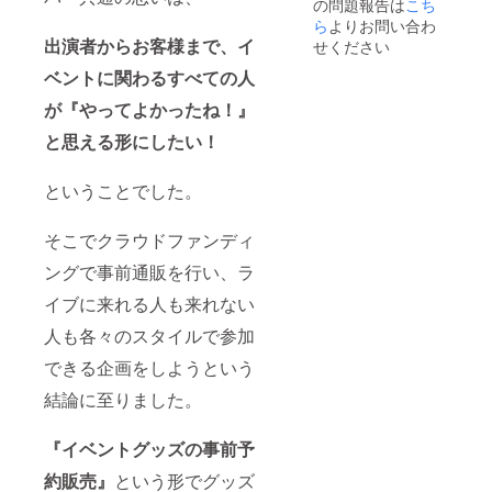
の問題報告は
こち
セージ
＊この
・支援
ら
よりお問い合わ
リター
者限定
出演者からお客様まで、イ
ンTシャ
せください
打ち上
ツはBタ
ベントに関わるすべての人
げ生放
イプと
送 視
なりま
が『やってよかったね！』
聴権 ＊
す。
各リ
（クレ
と思える形にしたい！
ターン
ジット
内容詳
記載を
細は本
行うT
ということでした。
文を参
シャツ
照 ＊支
がBタイ
援時に
そこでクラウドファンディ
プのた
ご希望
め）Aタ
のお名
ングで事前通販を行い、ラ
イプも
前を10
選択可
イブに来れる人も来れない
文字以
能です
下で備
がクレ
人も各々のスタイルで参加
考欄に
ジット
ご記載
された
できる企画をしようという
くださ
もので
い。
は御座
結論に至りました。
（第３
いませ
者を特
んので
定する
『イベントグッズの事前予
ご注意
お名前
下さ
約販売』
という形でグッズ
や公序
い。