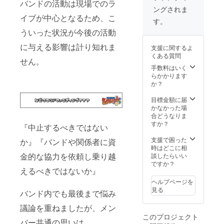
バンドの活動は現場でのラ
オタソ
場など
（第３
ングされま
ンカ
でも販
者を特
イブが中心となるため、こ
バー大
売して
定する
す。
戦2020
いる
お名前
ういった状況が今後の活動
限定ラ
グッズ
や公序
バーバ
の詰め
良俗に
に与える影響は計り知れま
支援に関するよ
ンド(2
合わせ
反する
くある質問
個1セッ
セット
せん。
内容、
ト) ・オ
となり
手数料はいく
機種依
タソン
ます。
らかかります
存文字
カバー
（お礼
か？
などは
大戦
メッ
掲載を
2020 限
セー
目標金額に届
お断り
定Tシャ
ジ、打
かなかった場
する可
ツ ・オ
ち上げ
合どうなりま
能性が
タソン
生放送
すか？
御座い
『中止するべきではない
カバー
視聴権
ます、
大戦
は付属
支援で困った
その場
か』『バンドや関係者に資
2020 限
しま
時はどこに相
合は
定ポス
金的な協力を依頼し乗り越
す。）
談したらいい
CAMPF
トカー
ですか？
IREで使
えるべきではないか』
ド ・セ
用され
イク
ている
ヘルプページを
リッド
ユー
見る
バンド内でも最後まで悩み
ヘキサ
ザーID
ゴンよ
を使用
議論を重ねましたが、メン
りお礼
しま
このプロジェクト
のメッ
す。）
バー共通の思いは、