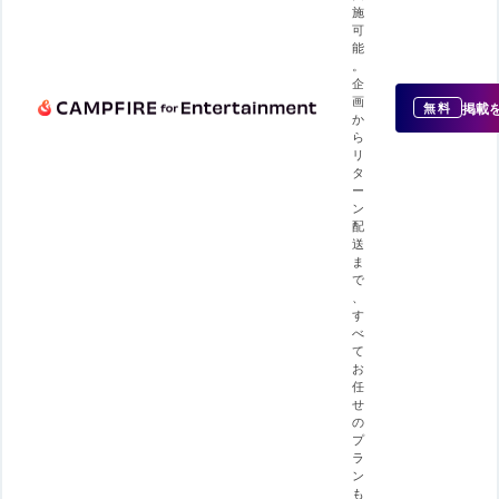
施
可
能
。
企
画
掲載
無料
か
ら
リ
タ
ー
ン
配
送
ま
で
、
す
べ
て
お
任
せ
の
プ
ラ
ン
も