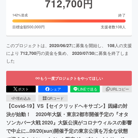
712,700
円
終了
142
%達成
目標金額
500,000
円
支援者数
108
人
このプロジェクトは、
2020/06/27
に募集を開始し、
108
人の支援
により
712,700
円の資金を集め、
2020/07/30
に募集を終了しま
した
もう一度プロジェクトをやってほしい
ポスト
シェア
LINEで送る
URLコピー
埋め込み
QRコード
【Covid-19】VS【セイクリッドヘキサゴン】因縁の対
決が始動！ 2020年大阪・東京2都市開催予定の『オタ
ソンカバー大戦 2020』大阪公演がコロナウィルスの影響
で中止に...09/20(sun)開催予定の東京公演を万全な状態