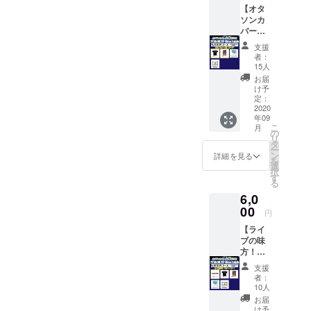
【オタ
細は本
ソンカ
文を参
バー大
照
戦 T
支援
シャツ
者：
コー
15人
ス】 ・
お届
オタソ
け予
ンカ
定：
バー大
2020
年09
戦2020
こ
月
限定T
の
リ
シャツ
タ
ー
・オタ
ン
詳細を見る
を
ソンカ
選
択
バー大
す
る
戦2020
6,0
限定ポ
スト
00
円
カード
【ライ
・セイ
ブの味
クリッ
方！？
ドヘキ
ラバー
サゴン
支援
バンド
よりお
者：
コー
礼の
10人
ス】 ・
メッ
お届
オタソ
セージ
け予