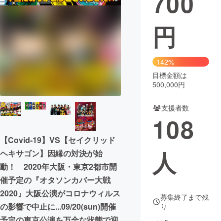
700
まちづくり・地域活性化
円
CAMPFIRE for Social Good
CAMPFIRE Creation
142%
CAMPFIREふるさと納税
machi-ya
コミュニティ
目標金額は
500,000円
支援者数
108
【Covid-19】VS【セイクリッド
人
ヘキサゴン】因縁の対決が始
動！ 2020年大阪・東京2都市開
催予定の『オタソンカバー大戦
2020』大阪公演がコロナウィルス
募集終了まで残
の影響で中止に...09/20(sun)開催
り
予定の東京公演を万全な状態で迎