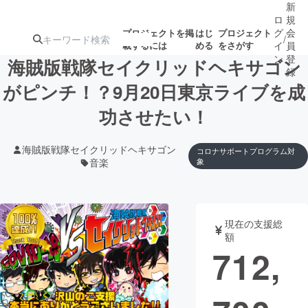
新
ロ
規
グ
会
プロジェクトを掲
はじ
プロジェクト
/
載するには
める
をさがす
イ
員
ン
登
海賊版戦隊セイクリッドヘキサゴン
録
がピンチ！？9月20日東京ライブを成
功させたい！
人気のプロ
注目のリ
注目の新着プロ
募集終了が近いプ
もうすぐ公開
ジェクト
ターン
ジェクト
ロジェクト
されます
海賊版戦隊セイクリッドヘキサゴン
コロナサポートプログラム対
音楽
象
アート・写真
音楽
テクノロジー・ガジェット
ゲーム・サ
現在の支援総
額
712,
映像・映画
書籍・雑誌
ビジネス・起業
チャレンジ