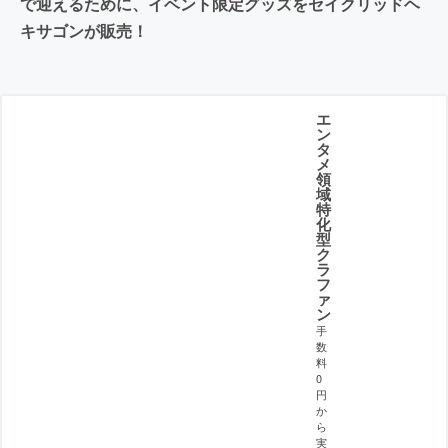
で迎えるために、イベント限定グッズをセイクリッドヘ
キサゴンが販売！
エ
ン
タ
メ
領
域
特
化
型
ク
ラ
フ
ァ
ン
手
数
料
0
円
か
ら
実