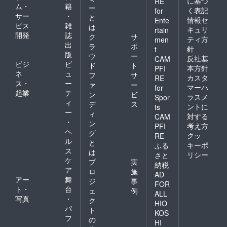
に基づ
RE
ム・
籍
ー
く表記
for
サー
・
と
情報セ
Ente
ビス
雑
は
キュリ
rtain
開発
誌
ク
サ
ティ方
men
出
ラ
ポ
針
t
版
ウ
ー
反社基
CAM
ビジ
ビ
ド
ト
本方針
PFI
ネ
ュ
フ
サ
カスタ
RE
ス・
ー
ァ
ー
マーハ
for
起業
テ
ン
ビ
ラスメ
Spor
ィ
デ
ス
ントに
ts
ー
ィ
対する
CAM
・
ン
考え方
PFI
ヘ
グ
クッ
RE
ル
と
キーポ
ふる
ス
は
リシー
さと
ケ
プ
実
納税
ア
ロ
施
AD
アー
舞
ジ
事
FOR
ト・
台
ェ
例
ALL
写真
・
ク
HIO
パ
ト
KOS
フ
の
HI