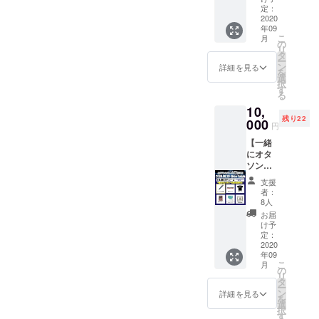
ンカ
・支援
定：
バー大
2020
者限定
年09
戦2020
打ち上
こ
月
限定ラ
げ生放
の
リ
バーバ
送 視
タ
ー
ンド(2
聴権 ＊
ン
詳細を見る
を
個1セッ
各リ
選
択
ト) ・オ
ターン
す
る
タソン
内容詳
10,
カバー
細は本
残り22
大戦
000
文を参
円
2020 限
照
【一緒
定Tシャ
にオタ
ツ ・オ
ソンカ
タソン
バー大
カバー
支援
戦に名
大戦
者：
を刻も
2020 限
8人
う！
定ポス
お届
コー
トカー
け予
ス】 ・
ド ・セ
定：
オタソ
2020
イク
年09
ンカ
リッド
こ
月
バー大
ヘキサ
の
リ
戦2020
ゴンよ
タ
ー
限定T
りお礼
ン
詳細を見る
を
シャツ
のメッ
選
択
にあな
セージ
す