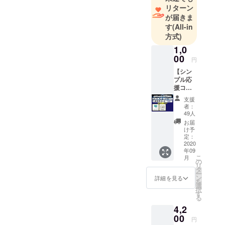
まだ知らな
リターン
い人にも、
が届きま
感動と興奮
す
(All-in
方式)
のエンター
テインメン
1,0
00
トをご提
円
【シン
プル応
援コー
ス】 ・
支援
セイク
者：
リッド
49人
ヘキサ
お届
ゴンよ
け予
りお礼
定：
のメッ
2020
年09
セージ
こ
月
・支援
の
リ
者限定
タ
ー
打ち上
ン
詳細を見る
を
げ生放
選
択
送 視
す
る
聴権 ＊
4,2
各リ
ターン
00
円
内容詳