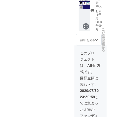
限定チ
セイク
リッド
者：
ケッ
リッド
ヘキサ
20人
ト！
ヘキサ
ゴンよ
お届
コー
ゴンス
りお礼
け予
ス】 ・
テッ
定：
のメッ
オタソ
2020
カー（1
セージ
年09
ンカ
枚） ・
・支援
こ
月
バー大
セイク
の
者限定
リ
戦2020
リッド
タ
打ち上
ー
限定デ
ヘキサ
ン
げ生放
詳細を見る
を
ザイン
ゴンよ
選
送 視
択
チケッ
りお礼
す
聴権 ＊
る
ト（シ
のメッ
各リ
このプロ
リアル
セージ
ターン
ジェクト
No.入
・支援
内容詳
り） ・
者限定
細は本
は、
All-In方
オタソ
打ち上
文を参
式
です。
ンカ
げ生放
照 ＊支
バー大
送 視
援時に
目標金額に
戦2020
聴権 ＊
ご希望
関わらず、
限定T
各リ
のお名
シャツ
ターン
前を10
2020/07/30
にあな
内容詳
文字以
23:59:59
ま
たのお
細は本
下で備
名前を
文を参
考欄に
でに集まっ
クレ
照 ＊す
ご記載
た金額が
ジッ
でにラ
くださ
ト！ ・
イブ会
い。
ファンディ