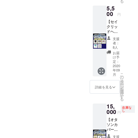
る
たのお
・支援
5,5
名前を
者限定
クレ
00
打ち上
円
ジッ
げ生放
【セイ
ト！ ・
送 視
クリッ
オタソ
聴権 ＊
ドヘキ
ンカ
各リ
サゴン
バー大
ターン
支援
グッズ
戦2020
内容詳
者：
セット
限定ラ
細は本
8人
コー
バーバ
文を参
お届
ス】 ・
ンド(2
照
け予
セイク
個1セッ
定：
リッド
2020
ト) ・オ
年09
ヘキサ
タソン
こ
月
ゴン ち
カバー
の
リ
びキャ
大戦
タ
ー
ラプリ
2020 限
ン
詳細を見る
を
ントT
定Tシャ
選
択
シャツ
ツ ・オ
す
る
・セイ
タソン
15,
クリッ
カバー
在庫な
ドヘキ
000
大戦
し
円
サゴン
2020 限
【オタ
缶バッ
定ポス
ソンカ
ヂセッ
トカー
バー大
ト（全6
ド ・セ
戦2020
種） ・
イク
支援