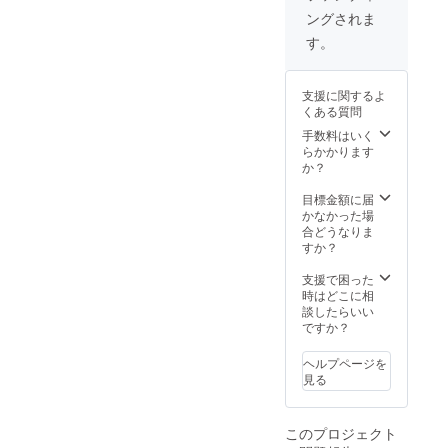
オタソ
場など
（第３
ングされま
ンカ
でも販
者を特
バー大
売して
定する
す。
戦2020
いる
お名前
限定ラ
グッズ
や公序
バーバ
の詰め
良俗に
支援に関するよ
ンド(2
合わせ
反する
くある質問
個1セッ
セット
内容、
ト) ・オ
となり
手数料はいく
機種依
タソン
ます。
らかかります
存文字
カバー
（お礼
か？
などは
大戦
メッ
掲載を
2020 限
セー
目標金額に届
お断り
定Tシャ
ジ、打
かなかった場
する可
ツ ・オ
ち上げ
合どうなりま
能性が
タソン
生放送
すか？
御座い
カバー
視聴権
ます、
大戦
は付属
支援で困った
その場
2020 限
しま
時はどこに相
合は
定ポス
す。）
談したらいい
CAMPF
トカー
ですか？
IREで使
ド ・セ
用され
イク
ている
ヘルプページを
リッド
ユー
見る
ヘキサ
ザーID
ゴンよ
を使用
りお礼
しま
このプロジェクト
のメッ
す。）