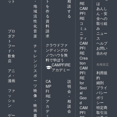
ット
・
ト
相
なりま
RE
は
す。
地
を
談
CAM
あんし
（クレ
域
作
す
PFI
ん・安
ジット
活
る
る
記載を
RE
全への
性
資
行うT
コ
取り組
化
料
シャツ
ミュ
み
がBタイ
プロ
音
請
ニ
ニュー
プのた
ダク
楽
求
ティ
ス
め）Aタ
ト
CAM
ヘルプ
イプも
クラウドファ
フー
チ
選択可
PFI
お問い
ンディングの
ド・
ャ
能です
RE
合わせ
ノウハウを無
飲食
レ
がクレ
Crea
料で学ぼう
ジット
店
ン
tion
された
各種規定
CAMPFIRE
ジ
CAM
もので
アカデミー
アニ
ス
は御座
利用規
PFI
メ・
ポ
いませ
約
RE
漫画
ー
んので
CA
説
細則
for
ご注意
ツ
MP
明
プライ
Soci
下さ
ファ
映
FI
会
バシー
al
い。
ッ
像
RE
・
ポリ
Goo
ショ
・
ア
相
シー
d
ン
映
カ
談
特定商
CAM
画
デ
会
取引法
PFI
ゲー
書
ミ