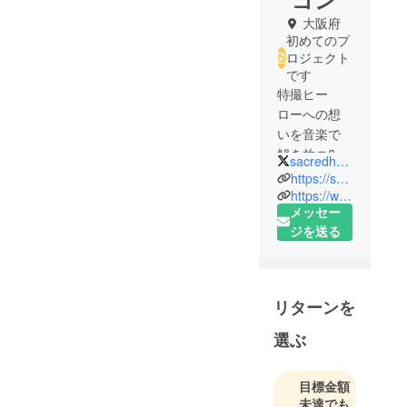
大阪府
初めてのプ
ロジェクト
です
特撮ヒー
ローへの想
いを音楽で
解き放つ6人
sacredhexagon
組特撮ソン
https://sacredred.net/sacredhexagon/
グカバーバ
https://www.instagram.com/sacredhexagon/
メッセー
ンド！
ジを送る
『演奏』
『自主制作
ドラマ上
リターンを
映』『特撮
ヒーロー講
選ぶ
座MC』で構
成され、特
目標金額
撮好きにも
未達でも