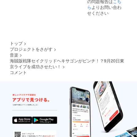
の問題報告は
こち
セージ
＊この
・支援
ら
よりお問い合わ
リター
者限定
ンTシャ
せください
打ち上
ツはBタ
げ生放
イプと
送 視
なりま
聴権 ＊
す。
各リ
（クレ
ターン
ジット
トップ
>
内容詳
記載を
プロジェクトをさがす
>
細は本
行うT
音楽
>
文を参
シャツ
照 ＊支
海賊版戦隊セイクリッドヘキサゴンがピンチ！？9月20日東
がBタイ
援時に
京ライブを成功させたい！
>
プのた
ご希望
め）Aタ
コメント
のお名
イプも
前を10
選択可
文字以
能です
下で備
がクレ
考欄に
ジット
ご記載
された
くださ
もので
い。
は御座
（第３
いませ
者を特
んので
定する
ご注意
お名前
下さ
や公序
い。