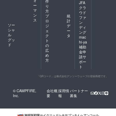
ォ
作
JFA
ー
り
クラ
マ
方
ウド
ン
プ
統
ファ
ス
ロ
計
ン
ソー
ジ
デ
ディ
シャ
ェ
ー
ング
ル
ク
タ
mac
グッ
ト
hi-ya
ド
の
補助
広
金申
め
請サ
方
ポー
ト
「QRコード」は株式会社デンソーウェーブの登録商標です。
© CAMPFIRE,
会社概
採用情
パートナー
Inc.
要
報
募集
海賊版戦隊セイクリッドヘキサゴン
さんへアンコール