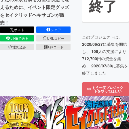
終了
えるために、イベント限定グッズ
をセイクリッドヘキサゴンが販
売！
ポスト
シェア
このプロジェクトは、
LINEで送る
URLコピー
2020/06/27
に募集を開始
埋め込み
QRコード
し、
108
人の支援により
712,700
円の資金を集
め、
2020/07/30
に募集を
終了しました
もう一度プロジェク
トをやってほしい