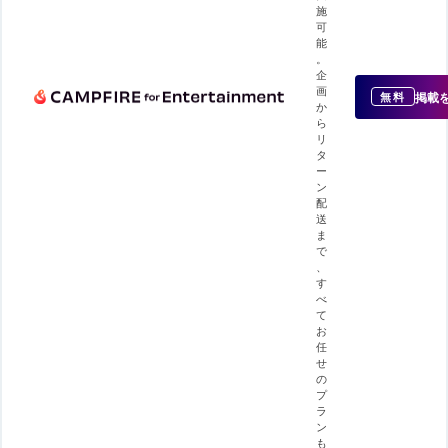
施
可
能
。
企
画
掲載
無料
か
ら
リ
タ
ー
ン
配
送
ま
で
、
す
べ
て
お
任
せ
の
プ
ラ
ン
も