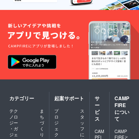
良俗に
反する
内容、
機種依
存文字
などは
掲載を
お断り
する可
能性が
御座い
ます、
その場
合は
CAMPF
IREで使
用され
ている
ユー
ザーID
カテゴリー
起案サポート
サ
CAMP
を使用
ー
FIRE
しま
テク
ま
プ
ス
す。）
ビ
につい
＊この
ノロ
ち
ロ
タ
ス
て
リター
ジー
づ
ジ
ッ
ンTシャ
・ガ
く
ェ
フ
ツはBタ
CAM
CAMP
ジェ
り
ク
に
イプと
PFI
FIREと