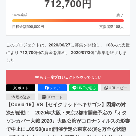
712,700
円
終了
142
%達成
目標金額
500,000
円
支援者数
108
人
このプロジェクトは、
2020/06/27
に募集を開始し、
108
人の支援
により
712,700
円の資金を集め、
2020/07/30
に募集を終了しま
した
もう一度プロジェクトをやってほしい
ポスト
シェア
LINEで送る
URLコピー
埋め込み
QRコード
【Covid-19】VS【セイクリッドヘキサゴン】因縁の対
決が始動！ 2020年大阪・東京2都市開催予定の『オタ
ソンカバー大戦 2020』大阪公演がコロナウィルスの影響
で中止に...09/20(sun)開催予定の東京公演を万全な状態