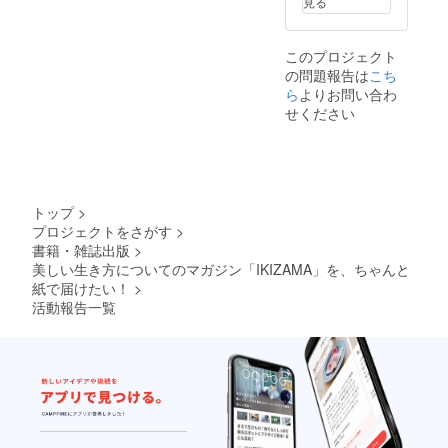
見る
のですが、冊数のXの部分
てくだ
カラーメイク特集・ベー
の制作も、そんな感じで確
さい。
は、「1月末までに何人の方
※画像に
シックカラーをハンサムに
認しながら進めています。
このプロジェクト
ある絵
からどのくらいの支援があ
の問題報告は
こち
はサン
着たい・大人の皆さん、20
そして完成したページ数が
るか」によって変動してく
プルで
ら
よりお問い合わ
才の頃何考えてた？・中高
溜まってきたら、実際に製
す。大
せください
るというわけです。とりあ
きさの
の教室の中で何を思って
本業者に依頼をして本にし
都合
えず現段階では、「①②の
上、実
た？ etc.........最後になりま
て送って頂くという流れで
際はも
製本はCLEARできそう！
う少し
すが、最近作りながらぼん
す。これを繰り返します。
やったー！でも、③の余裕
シンプ
トップ
>
やり思っていること。
半月前に発注をした1冊目の
ルな絵
は無いかなあ……」と言っ
プロジェクトをさがす
>
になり
IKIZAMAが手元に届いた方
ときは、64ページ完成した
書籍・雑誌出版
>
ます。
た感じです。それでも十分
美しい生き方についてのマガジン「IKIZAMA」を、ちゃんと
が、一通り読み終わったあ
段階での製本でしたが、今
すぎるほど嬉しいですが！
紙で届けたい！
>
と、「良い映画を見た
回は88ページでの発注とな
活動報告一覧
この、③の分も作りたいと
な」っていう気持ちになっ
ります。着々とページ数が
いうのが、目標金額達成し
てくれたら最高だなあとか
増えています！安堵……。
たあともまだ頑張りたい理
を考えています。流し読み
とはいえ、単にページを増
由です。具体的に、どう
じゃなくて、一字一句文章
やすだけではなく、1冊目の
言った支援があるとわたし
を読んで、そう思って欲し
製本で気になったところを