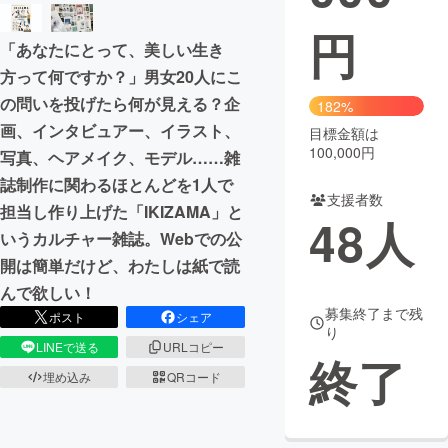
円
まちづくり・地域活性化
「あなたにとって、美しい生き
方って何ですか？」男女20人にこ
CAMPFIRE for Social Good
CAMPFIRE Creation
の問いを投げたら何が見える？企
182%
CAMPFIREふるさと納税
machi-ya
コミュニティ
画、インタビュアー、イラスト、
目標金額は
100,000円
写真、ヘアメイク、モデル……雑
誌制作に関わるほとんどを1人で
支援者数
担当し作り上げた「IKIZAMA」と
48
人
いうカルチャー雑誌。Webでの公
開は簡単だけど、わたしは紙で読
んで欲しい！
募集終了まで残
ポスト
シェア
り
LINEで送る
URLコピー
終了
埋め込み
QRコード