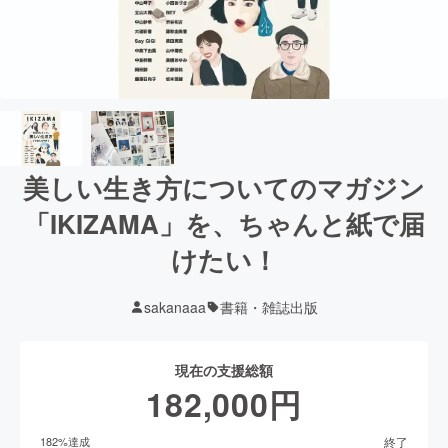
美しい生き方についてのマガジン
「IKIZAMA」を、ちゃんと紙で届
けたい！
sakanaaa
書籍・雑誌出版
現在の支援総額
182,000
円
終了
182
%達成