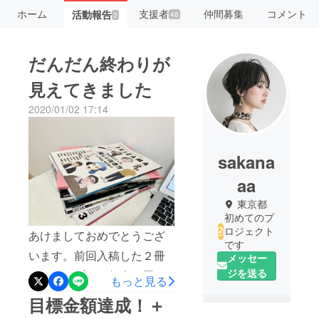
ホーム
支援者
仲間募集
コメント
活動報告
48
3
だんだん終わりが
見えてきました
2020/01/02 17:14
sakana
aa
東京都
初めてのプ
ロジェクト
あけましておめでとうござ
です
います。前回入稿した２冊
メッセー
ジを送る
目のサンプルが年末は届い
もっと見る
ていたのですが、バタバタ
目標金額達成！＋
していて投稿が年明けに