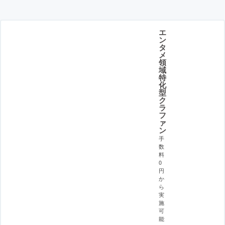
エ
ン
タ
メ
領
域
特
化
型
ク
ラ
フ
ァ
ン
手
数
料
0
円
か
ら
実
施
可
能