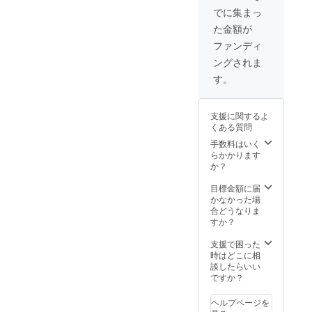
す。こちらを加味すると、
いて欲
でに集まっ
タビューページが大方完成
ない夜に一度聞いてみてく
しい、
製本に使える資金は83,000
た金額が
似顔絵
してきたので、こんな感じ
ださい。 「山里亮太の不毛
を描い
円。雑誌の製本代は1冊約
ファンディ
て欲し
で自分の趣味のコンテンツ
な議論」もおすすめです。
ングされま
2,000円なので、40冊作るこ
い、青
を作り始めているんです
話が逸れましたが、そろそ
をテー
す。
とが出来るという計算で
マにし
が、やっぱり好きなものを
ろ2冊目のサンプルを製本し
た抽象
す。ここからはさらに、そ
絵画を
作っているのは楽しいで
て頂かないと年内に届くか
支援に関するよ
描いて
の40冊の内訳のお話です。
くある質問
欲し
す。時間と労力が許せば作
不安なので、その入稿デー
①取材協力などで雑誌に携
い、な
手数料はいく
る予定（もしくは制作済
タの制作をしていたという
どなん
らかかります
わってくださった方へお届
でも大
か？
み）のコンテンツを紹介し
感じです。わたしは紙媒体
丈夫で
けする分（20冊）②クラウ
す。詳
目標金額に届
たいと思います。自分を追
のデザインをするとき、
しく要
ドファンディングで支援し
かなかった場
望をお
い込むためにも……・スー
合どうなりま
ページのデザインが8割型完
てくださった方へリターン
伺いし
すか？
ツがおしゃれな漫才師特
成したら、紙になったとき
たいの
としてお届けする分（2X
で、
支援で困った
集・妄想Steve Jobs・わた
にどう見えるのかを確認す
メー
時はどこに相
冊）③私が個人的にお世話
ル、
談したらいい
しが考えるロックTシャツ・
るために、逐一プリンター
LINE、
になった方にお配りする分
ですか？
DMでや
今年はスカーフどう使
で印刷をしてバランスや色
（XX冊）以上が内訳となる
りとり
ヘルプページを
う？・バブリーにならない
を見ています。今回の雑誌
をさせ