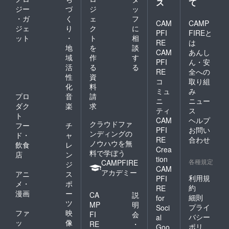
ス
て
います。ではまた！
ジー
づ
ジ
ッ
て、デザイン進めて行きま
・ガ
く
ェ
フ
CAM
CAMP
す。頑張ろう〜おそらく来
ジェ
り
ク
に
PFI
FIREと
ット
・
ト
相
週中には製本されたものが
RE
は
地
を
談
CAM
あんし
届きますので、より実物に
域
作
す
PFI
ん・安
活
る
る
近いものをお見せできるか
RE
全への
性
資
コ
取り組
と思います！インスタグラ
化
料
ミュ
み
プロ
音
請
ムでは書ききれないことが
ニ
ニュー
ダク
楽
求
ティ
ス
山ほどあるので、制作に関
ト
CAM
ヘルプ
クラウドファ
フー
チ
してはこちらで随時報告し
PFI
お問い
ンディングの
ド・
ャ
RE
合わせ
ていきます。ここに書いた
ノウハウを無
飲食
レ
Crea
料で学ぼう
店
ン
ことが自分の中での進捗の
tion
各種規定
CAMPFIRE
ジ
CAM
整理にもなるので、ありが
アカデミー
アニ
ス
利用規
PFI
メ・
ポ
たいコンテンツですね！ツ
約
RE
漫画
ー
CA
説
細則
for
イッターとかも文字数ギリ
ツ
MP
明
プライ
Soci
ギリまで書いてしまう人間
ファ
映
FI
会
バシー
al
ッ
像
RE
・
ポリ
なので、こうやってたくさ
Goo