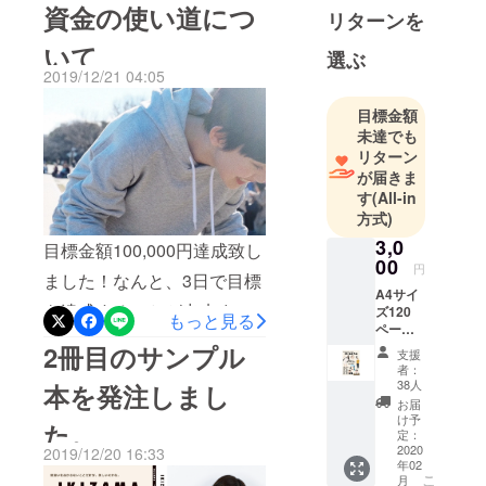
資金の使い道につ
リターンを
なってしまいました……。
いて
表紙をデザインしてからは
選ぶ
2019/12/21 04:05
初の製本だったのですが、
いい感じに仕上がっていて
目標金額
未達でも
一安心です。そこからまた
リターン
ページの修正と追加を重
が届きま
す
(All-in
ね、先ほど120ページに到達
方式)
しました！予定の枚数は120
3,0
目標金額100,000円達成致し
00
ページだったのですが、あ
円
ました！なんと、3日で目標
A4サイ
と２人分のデザインが残っ
を達成することが出来まし
ズ120
もっと見る
ているし、他にも追加した
ページ
た！準備期間中、
程の雑
2冊目のサンプル
支援
いコンテンツがあるので、
誌
CAMPFIREの方から「クラ
者：
「IKIZA
38人
最終的には136ページとかに
本を発注しまし
MA」1
ウドファンディングはス
お届
冊のお
なりそうな予感がしていま
け予
た。
タートダッシュが鍵！」と
届け
定：
す。そしてクラウドファン
2020
2019/12/20 16:33
伺っていました。目標達成
年02
ディングの方ですが……目
こ
月