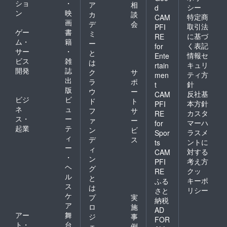
ショ
・
ア
相
シー
d
ん文章が書ける場所が見つ
ン
映
カ
談
特定商
CAM
画
デ
会
かって良かった。ではま
取引法
PFI
ゲー
書
ミ
に基づ
RE
た〜
ム・
籍
ー
く表記
for
サー
・
と
情報セ
Ente
ビス
雑
は
キュリ
rtain
開発
誌
ク
サ
ティ方
men
出
ラ
ポ
針
t
版
ウ
ー
反社基
CAM
ビジ
ビ
ド
ト
本方針
PFI
ネ
ュ
フ
サ
カスタ
RE
ス・
ー
ァ
ー
マーハ
for
起業
テ
ン
ビ
ラスメ
Spor
ィ
デ
ス
ントに
ts
ー
ィ
対する
CAM
・
ン
考え方
PFI
ヘ
グ
クッ
RE
ル
と
キーポ
ふる
ス
は
リシー
さと
ケ
プ
実
納税
ア
ロ
施
AD
アー
舞
ジ
事
FOR
ト・
台
ェ
例