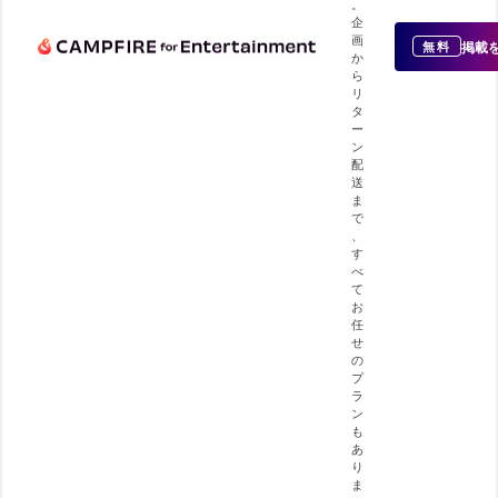
。
企
画
掲載
無料
か
ら
リ
タ
ー
ン
配
送
ま
で
、
す
べ
て
お
任
せ
の
プ
ラ
ン
も
あ
り
ま