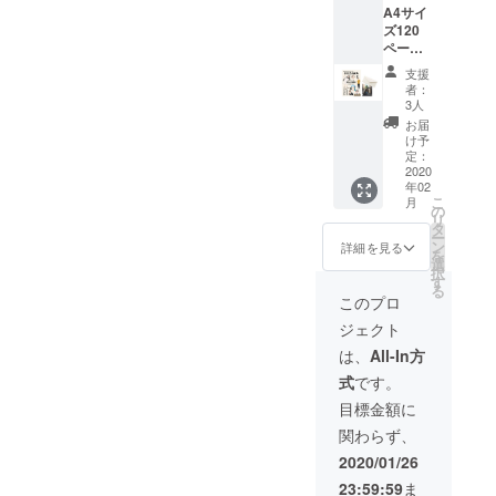
より詳しく説明する義務が
A4サイ
も芸人さんの放送しか聞か
を共有して行きたいと思い
ズ120
あると思っています。まだ
ページ
ないし、息抜きするときは
ます。早速ですが、現在の
程の雑
資金額は確定していません
支援
誌
大体漫才かコントを見てい
進捗状況です。昨日は朝方
者：
が、ここでは分かりやすい
「IKIZA
3人
る、お笑いが大好きなわた
まで、おぎやはぎのラジオ
MA」1
お届
ように、目標金額として設
冊のお
け予
しなんですが、最近、スー
を聴きながら作業をしてい
届け＋
定：
定している100,000円を例と
お手紙
2020
ツの着こなしが素敵な漫才
ました。わたしラジオが好
年02
＋ハガ
します。前々からお伝えし
こ
月
キサイ
師は賞レース強い、ってい
の
きでよく聞くんですが、
リ
ている通り、資金の殆どは
ズの油
タ
ー
う法則を見つけてしまいま
「おぎやはぎのメガネびい
絵もし
ン
詳細を見る
雑誌の製本代へ使用させて
を
くはア
選
した。決勝に行っていない
択
き」がめちゃめちゃ面白い
クリル
す
頂きます。しかし、集めら
る
絵 （絵
漫才師の方々もたくさん見
このプロ
んですよ。変な言い方です
は、
れた資金の全てを受け取る
ジェクト
テーマ
ているのですが、やっぱり
が、お2人が下層に向けてお
ことは出来ません。運営し
やイ
は、
All-In方
あのステージに立つコン
話をしてくれるので、キラ
メージ
て下さっているCAMPFIRE
式
です。
をお聞
ビって普段から舞台衣装お
キラしたSNSを見たり頑
きして
目標金額に
様への手数料（資金の
描きま
しゃれなんですよね。そう
張ったりして疲れた身に染
関わらず、
す。）
17%）を引かれた額が、実
この写
いうところにもセンスが表
みます。水曜の夜中に2時間
2020/01/26
際にわたしが使える資金で
真を油
れるのでしょうか……イン
23:59:59
ま
くらいやってるので、眠れ
絵で描