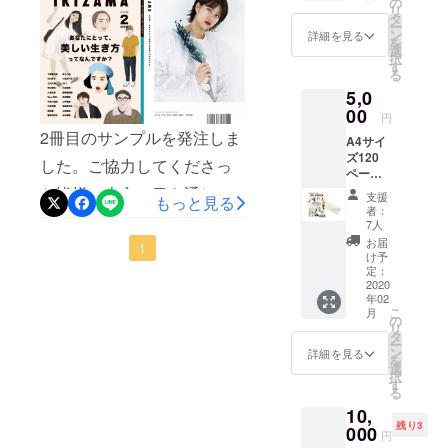
の
出来たのは、プロジェクト
リ
タ
標金額を133%達成しまし
ー
を始めて早々に支援してく
ン
詳細を見る
を
た！ご協力してくださった
選
択
ださった皆様のおかげで
す
る
皆様、本当にありがとうご
す。ありがとうございま
5,0
ざいます。ちゃんとしたも
00
す！この度目標は達成しま
円
のを届けなければという思
2冊目のサンプルを発注しま
A4サイ
したが、これで終わりかと
ズ120
いも増し、より制作意欲が
した。ご協力してくださっ
いうとそうでは無く、支援
ページ
湧いております。最近はほ
程の雑
た皆様、本文に目を通して
支援
もっと見る
の受付は1月末まで続きま
誌
者：
ぼ毎日家にこもって、夜通
くださった皆様、ありがと
「IKIZA
7人
す。その理由についても、
MA」1
お届
しパソコンと向き合ってい
うございます。おかげさま
1
冊のお
この記事の最後に書きま
け予
届け＋
定：
ます。その代わり朝起きる
で、開始3日目にして9割の
す！では、ここで改めて、
お礼の
2020
年02
のは遅いですが。夜中にラ
お手紙
達成率となりました！ちゃ
こ
資金の使い道についてお話
月
の
ジオ聴きながら作っている
リ
んと誰かの手元に届けられ
タ
させて頂きますね。まだ完
ー
ン
詳細を見る
ときが本当に楽しいですよ
るんだ、という安心感のな
を
選
成していない物に対してお
択
ね。前回もこの話しました
す
か制作出来ることが本当に
る
金を払って頂いている以
ね。ここでわたしのお気に
10,
嬉しいです。この場をお借
上、資金の使い道について
残り3
000
円
入りページを１枚。ラジオ
りして、進捗報告や進め方