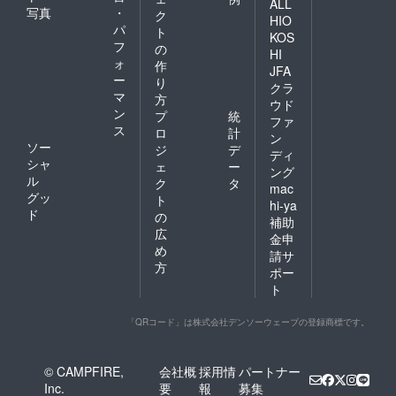
ALL
写真
・
ク
HIO
パ
ト
KOS
フ
の
HI
ォ
作
JFA
ー
り
クラ
マ
方
ウド
ン
プ
統
ファ
ス
ロ
計
ン
ソー
ジ
デ
ディ
シャ
ェ
ー
ング
ル
ク
タ
mac
グッ
ト
hi-ya
ド
の
補助
広
金申
め
請サ
方
ポー
ト
「QRコード」は株式会社デンソーウェーブの登録商標です。
© CAMPFIRE,
会社概
採用情
パートナー
Inc.
要
報
募集