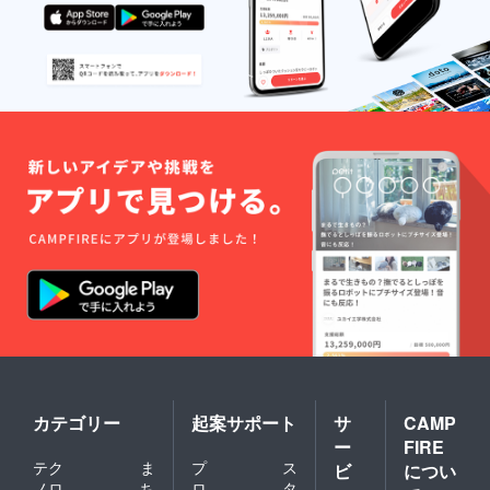
にどういうメリットがある
いですね。ではまた！
改善してから次の発注に出
のかも説明しますね。・
します。パソコンの画面で
￥3,000円の支援をしてくれ
見るのと紙で見るのでは結
る方が2人現れると……③の
構印象が変わるので、やや
分が1冊作れる！・￥5,000
面倒ですが大切な作業で
円の支援をしてくれる方が1
す。前回は表紙が未完成
人でも現れると……③の分
だったのですが、今回は表
が1.5冊作れる！・￥10,000
紙も込みで入稿したのと、
円の支援をしてくれる方が1
本文の紙の種類も変えてみ
人でも現れると……③の分
たので、どんな風に出来上
が4冊作れる！（やばい）と
がるか、ドキドキです！次
いうことで、ここからは第
のサンプルは1月8日あたり
２章！私が個人的にお世話
を目処に出したいと思いま
になった方にお配りする分
カテゴリー
起案サポート
サ
CAMP
す。時期的に、それが最後
（XX冊）を生み出す！を目
ー
FIRE
のサンプルになるかと。そ
標に頑張っていきたいと思
テク
ま
プ
ス
ビ
につい
れまでに120ページを目指し
ノロ
ち
ロ
タ