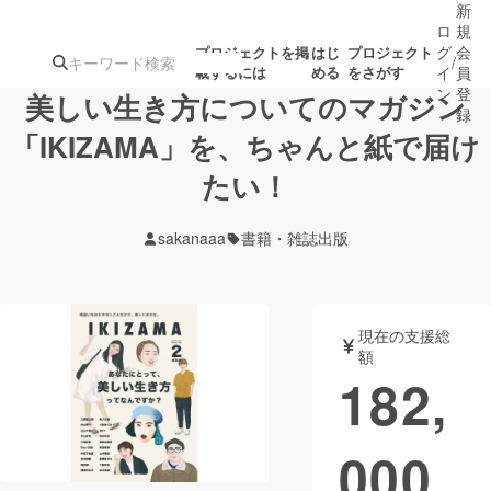
新
ロ
規
グ
会
プロジェクトを掲
はじ
プロジェクト
/
載するには
める
をさがす
イ
員
ン
登
美しい生き方についてのマガジン
録
「IKIZAMA」を、ちゃんと紙で届け
たい！
人気のプロ
注目のリ
注目の新着プロ
募集終了が近いプ
もうすぐ公開
ジェクト
ターン
ジェクト
ロジェクト
されます
sakanaaa
書籍・雑誌出版
アート・写真
音楽
現在の支援総
テクノロジー・ガジェット
ゲーム・サ
額
182,
映像・映画
書籍・雑誌
000
ビジネス・起業
チャレンジ