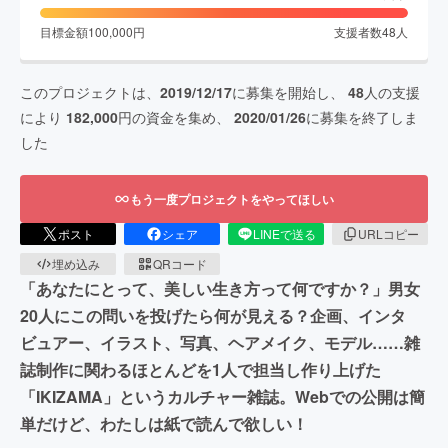
目標金額
100,000
円
支援者数
48
人
このプロジェクトは、
2019/12/17
に募集を開始し、
48
人の支援
により
182,000
円の資金を集め、
2020/01/26
に募集を終了しま
した
もう一度プロジェクトをやってほしい
ポスト
シェア
LINEで送る
URLコピー
埋め込み
QRコード
「あなたにとって、美しい生き方って何ですか？」男女
20人にこの問いを投げたら何が見える？企画、インタ
ビュアー、イラスト、写真、ヘアメイク、モデル……雑
誌制作に関わるほとんどを1人で担当し作り上げた
「IKIZAMA」というカルチャー雑誌。Webでの公開は簡
単だけど、わたしは紙で読んで欲しい！