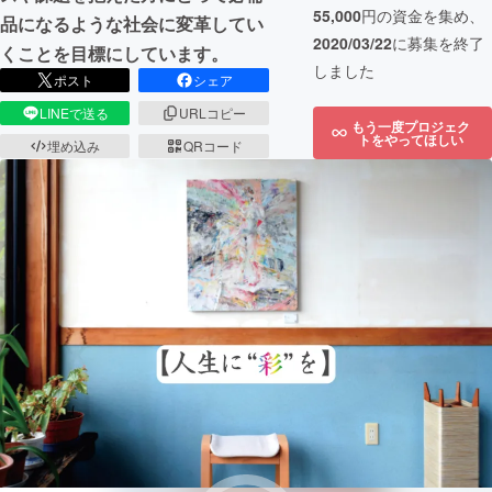
55,000
円の資金を集め、
品になるような社会に変革してい
2020/03/22
に募集を終了
くことを目標にしています。
しました
ポスト
シェア
LINEで送る
URLコピー
もう一度プロジェク
トをやってほしい
埋め込み
QRコード