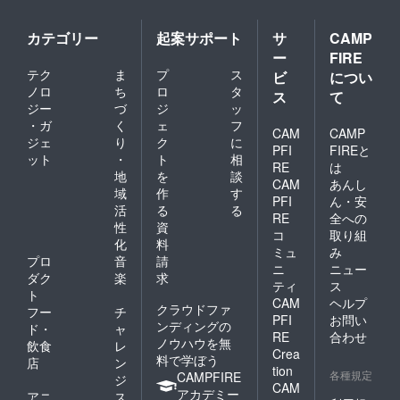
カテゴリー
起案サポート
サ
CAMP
ー
FIRE
テク
ま
プ
ス
ビ
につい
ノロ
ち
ロ
タ
ス
て
ジー
づ
ジ
ッ
・ガ
く
ェ
フ
CAM
CAMP
ジェ
り
ク
に
PFI
FIREと
ット
・
ト
相
RE
は
地
を
談
CAM
あんし
域
作
す
PFI
ん・安
活
る
る
RE
全への
性
資
コ
取り組
化
料
ミュ
み
プロ
音
請
ニ
ニュー
ダク
楽
求
ティ
ス
ト
CAM
ヘルプ
クラウドファ
フー
チ
PFI
お問い
ンディングの
ド・
ャ
RE
合わせ
ノウハウを無
飲食
レ
Crea
料で学ぼう
店
ン
tion
各種規定
CAMPFIRE
ジ
CAM
アカデミー
アニ
ス