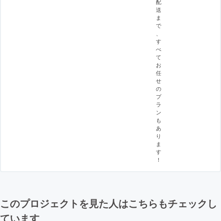
配
送
ま
で
、
す
べ
て
お
任
せ
の
プ
ラ
ン
も
あ
り
ま
す
！
このプロジェクトを見た人はこちらもチェックし
ています