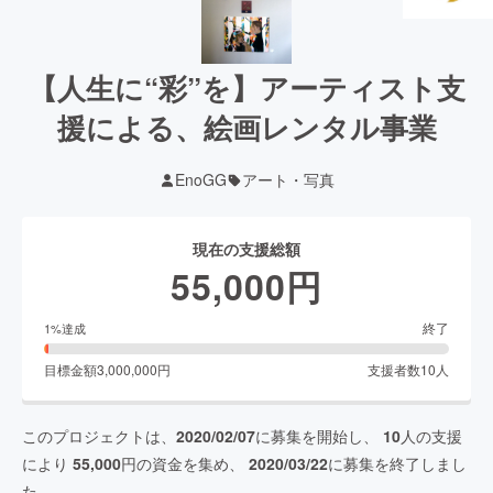
【人生に“彩”を】アーティスト支
援による、絵画レンタル事業
EnoGG
アート・写真
現在の支援総額
55,000
円
終了
1
%達成
目標金額
3,000,000
円
支援者数
10
人
このプロジェクトは、
2020/02/07
に募集を開始し、
10
人の支援
により
55,000
円の資金を集め、
2020/03/22
に募集を終了しまし
た