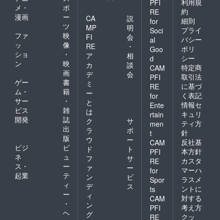
利用規
PFI
メ・
ポ
約
RE
漫画
ー
CA
説
細則
for
ツ
MP
明
プライ
Soci
ファ
映
FI
会
バシー
al
ッ
像
RE
・
ポリ
Goo
ショ
・
ア
相
シー
d
ン
映
カ
談
特定商
CAM
画
デ
会
取引法
PFI
ゲー
書
ミ
に基づ
RE
ム・
籍
ー
く表記
for
サー
・
と
情報セ
Ente
ビス
雑
は
キュリ
rtain
開発
誌
ク
サ
ティ方
men
出
ラ
ポ
針
t
版
ウ
ー
反社基
CAM
ビジ
ビ
ド
ト
本方針
PFI
ネ
ュ
フ
サ
カスタ
RE
ス・
ー
ァ
ー
マーハ
for
起業
テ
ン
ビ
ラスメ
Spor
ィ
デ
ス
ントに
ts
ー
ィ
対する
CAM
・
ン
考え方
PFI
ヘ
グ
クッ
RE