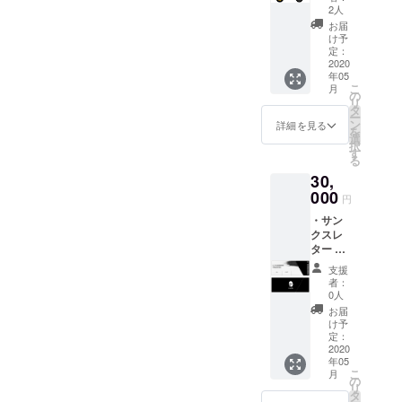
テッ
2人
カー ・
お届
EnoGG
け予
特製
定：
キーホ
2020
年05
ルダー
こ
月
（数量
の
リ
限定）
タ
ー
・
ン
詳細を見る
を
Facebo
選
択
okグ
す
る
ループ
30,
にご招
待（随
000
円
時情報
・サン
を発信
クスレ
しま
ター ・
す）
EnoGG
支援
特製ス
者：
テッ
0人
カー ・
お届
EnoGG
け予
特製
定：
キーホ
2020
年05
ルダー
こ
月
（数量
の
リ
限定）
タ