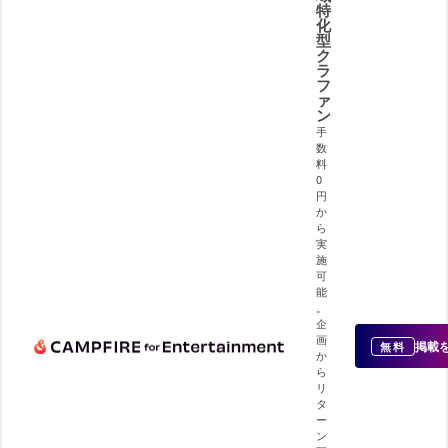
特
化
型
ク
ラ
フ
ァ
ン
手
数
料
0
円
か
ら
実
施
可
能
。
企
画
掲載
無料
か
ら
リ
タ
ー
ン