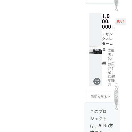
作/1作
タル利
選
択
品（10
用提供
す
る
万円相
券 3枚
1,0
当）
(東北地
方限定)
00,
残り3
・
000
円
Facebo
okグ
・サン
ループ
クスレ
にご招
ター ・
待（随
EnoGG
支援
時情報
特製ス
者：
を発信
テッ
0人
しま
カー ・
お届
す） ・
EnoGG
け予
アー
特製
定：
ティス
キーホ
2020
年09
トによ
ルダー
こ
月
るオー
（数量
の
リ
ダー作
限定）
タ
ー
品制
・レン
ン
詳細を見る
を
作/2作
タル利
選
択
品（20
用提供
す
る
万円相
券 3枚
このプロ
当）
(東北地
ジェクト
方限定)
・
は、
All-In方
Facebo