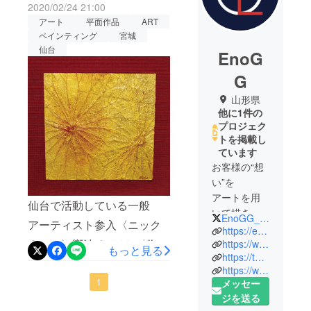
2020/02/24 21:00
アート
平面作品
ART
ペインティング
宮城
仙台
EnoG
G
山形県
他に1件の
プロジェク
トを掲載し
ています
お客様の“想
い”を
アートを用
仙台で活動している一般
いて描き起
EnoGG_00
アーティスト参入〈ニック
こす。
https://enogg-homepage.studio.site/
ネーム〉響波-おとは-〈作品
https://www.instagram.com/animalart_enogg/
もっと見る
https://twitter.com/ANIMALART01
我々
数〉5点
https://www.facebook.com/EnoGG/
EnoGG(えの
1
メッセー
ぐ)は世代や
ジを送る
言語を超え