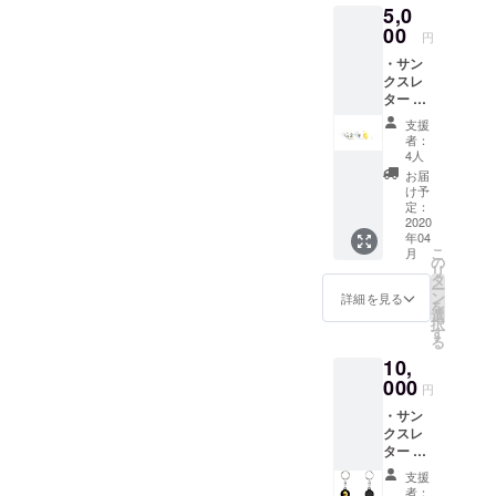
5,0
00
円
・サン
クスレ
ター ・
EnoGG
支援
特製ス
者：
テッ
4人
カー ・
お届
Facebo
け予
okグ
定：
ループ
2020
年04
にご招
こ
月
待（随
の
リ
時情報
タ
ー
を発信
ン
詳細を見る
を
しま
選
択
す）
す
る
10,
000
円
・サン
クスレ
ター ・
EnoGG
支援
特製ス
者：