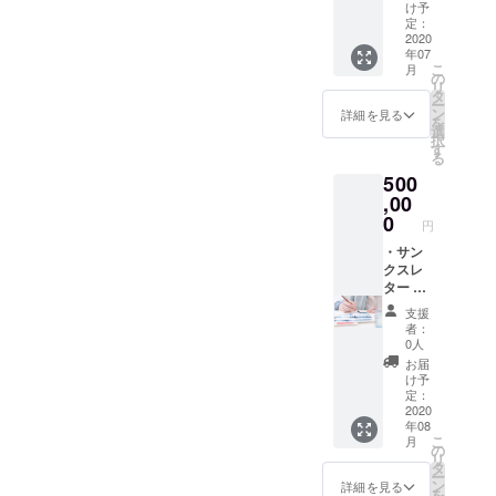
す）
EnoGG
け予
特製
定：
キーホ
2020
年07
ルダー
こ
月
（数量
の
リ
限定）
タ
ー
・レン
ン
詳細を見る
を
タル利
選
択
用提供
す
る
券 3枚
500
(東北地
方限定)
,00
・
0
円
Facebo
okグ
・サン
ループ
クスレ
にご招
ター ・
待（随
EnoGG
支援
時情報
特製ス
者：
を発信
テッ
0人
しま
カー ・
お届
す） ・
EnoGG
け予
アー
特製
定：
ティス
キーホ
2020
年08
トによ
ルダー
こ
月
るオー
（数量
の
リ
ダー作
限定）
タ
ー
品制
・レン
ン
詳細を見る
を