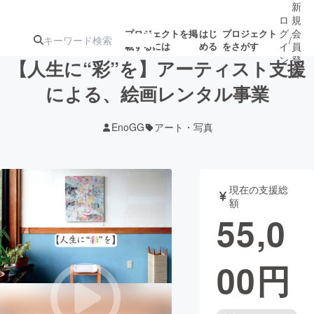
新
ロ
規
グ
会
プロジェクトを掲
はじ
プロジェクト
/
載するには
める
をさがす
イ
員
ン
登
【人生に“彩”を】アーティスト支援
録
による、絵画レンタル事業
人気のプロ
注目のリ
注目の新着プロ
募集終了が近いプ
もうすぐ公開
EnoGG
アート・写真
ジェクト
ターン
ジェクト
ロジェクト
されます
アート・写真
音楽
現在の支援総
額
55,0
テクノロジー・ガジェット
ゲーム・サ
00
円
映像・映画
書籍・雑誌
ビジネス・起業
チャレンジ