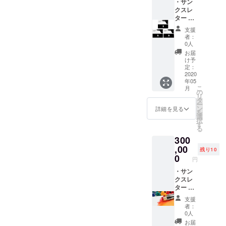
okグ
・サン
ループ
クスレ
にご招
ター ・
待（随
EnoGG
支援
時情報
特製ス
者：
を発信
テッ
0人
しま
カー ・
お届
す）
EnoGG
け予
特製
定：
キーホ
2020
年05
ルダー
こ
月
（数量
の
リ
限定）
タ
ー
・レン
ン
詳細を見る
を
タル利
選
択
用提供
す
る
券 3枚
300
(東北地
方限定)
,00
残り10
・
0
円
Facebo
okグ
・サン
ループ
クスレ
にご招
ター ・
待（随
EnoGG
支援
時情報
特製ス
者：
を発信
テッ
0人
しま
カー ・
お届