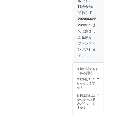
式
です。
okグ
ループ
目標金額に
にご招
関わらず、
待（随
時情報
2020/03/22
を発信
23:59:59
ま
しま
す） ・
でに集まっ
アー
た金額が
ティス
トによ
ファンディ
るオー
ングされま
ダー作
品制作/
す。
３作品
まで
（30万
支援に関するよ
円相
くある質問
当） ・
オフラ
手数料はいく
イン
らかかります
MTG参
か？
加権
（方向
目標金額に届
性等の
かなかった場
話し合
合どうなりま
い参
すか？
加）