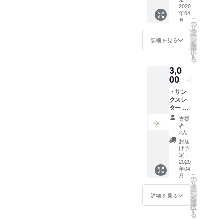
2020
年04
こ
月
の
リ
タ
ー
ン
詳細を見る
を
選
択
す
る
3,0
00
円
・サン
クスレ
ター ・
Facebo
支援
okグ
者：
ループ
3人
にご招
お届
待（随
け予
時情報
定：
を発信
2020
年04
しま
こ
月
す）
の
リ
タ
ー
ン
詳細を見る
を
選
択
す
る