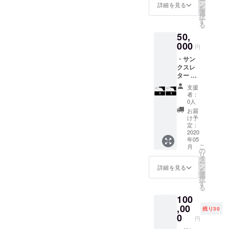
ー
・レン
ン
詳細を見る
を
タル利
選
択
用提供
す
る
券 1枚
50,
(東北地
方限定)
000
円
・
・サン
Facebo
クスレ
okグ
ター ・
ループ
EnoGG
にご招
支援
特製ス
待（随
者：
テッ
時情報
0人
カー ・
を発信
お届
EnoGG
しま
け予
特製
す）
定：
キーホ
2020
年05
ルダー
こ
月
（数量
の
リ
限定）
タ
ー
・レン
ン
詳細を見る
を
タル利
選
択
用提供
す
る
券 2枚
100
(東北地
方限定)
,00
残り30
・
0
円
Facebo