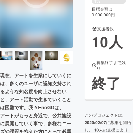
1%
目標金額は
まちづくり・地域活性化
3,000,000円
支援者数
CAMPFIRE for Social Good
CAMPFIRE Creation
10
人
CAMPFIREふるさと納税
machi-ya
コミュニティ
募集終了まで残
り
現在、アートを生業にしていくに
終了
は、多くのユーザに認知支持され
るような知名度を向上させない
と、アート活動で生きていくこと
は困難です。我々EnoGGは、
アートがもっと身近で、公共施設
このプロジェクトは、
2020/02/07
に募集を開始
に展開していく事で、多様なニー
し、
10
人の支援により
ズや課題を抱えた方にとって必需