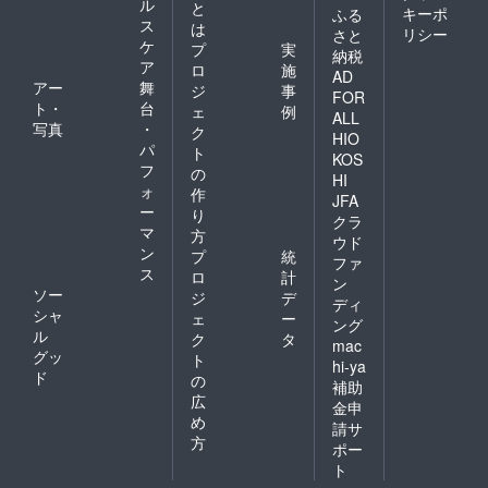
ル
と
キーポ
ふる
ス
は
リシー
さと
ケ
プ
実
納税
ア
ロ
施
AD
アー
舞
ジ
事
FOR
ト・
台
ェ
例
ALL
写真
・
ク
HIO
パ
ト
KOS
フ
の
HI
ォ
作
JFA
ー
り
クラ
マ
方
ウド
ン
プ
統
ファ
ス
ロ
計
ン
ソー
ジ
デ
ディ
シャ
ェ
ー
ング
ル
ク
タ
mac
グッ
ト
hi-ya
ド
の
補助
広
金申
め
請サ
方
ポー
ト