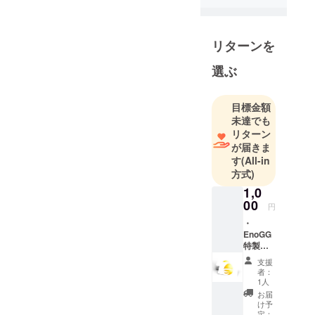
て、
お客様の"想
い"を目に見
リターンを
える形に具
選ぶ
現化するこ
とで、
想いを伝え
目標金額
共通認識を
未達でも
行うことを
リターン
が届きま
目的として
す
(All-in
いる。
方式)
1,0
00
円
・
EnoGG
特製ス
テッ
支援
カー1枚
者：
1人
お届
け予
定：