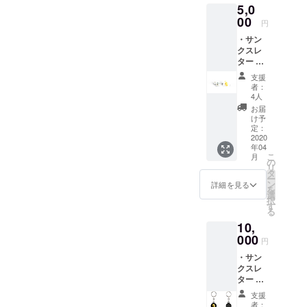
5,0
00
円
・サン
クスレ
ター ・
EnoGG
支援
特製ス
者：
テッ
4人
カー ・
お届
Facebo
け予
okグ
定：
ループ
2020
年04
にご招
こ
月
待（随
の
リ
時情報
タ
ー
を発信
ン
詳細を見る
を
しま
選
択
す）
す
る
10,
000
円
・サン
クスレ
ター ・
EnoGG
支援
特製ス
者：