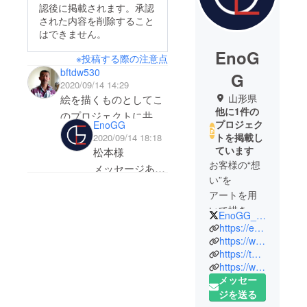
認後に掲載されます。承認
された内容を削除すること
はできません。
EnoG
※投稿する際の注意点
bftdw530
G
2020/09/14 14:29
山形県
絵を描くものとしてこ
他に1件の
のプロジェクトに共感
プロジェク
EnoGG
を持ちます。資金の援
トを掲載し
2020/09/14 18:18
助は出来ませんが、絵
ています
松本様
を無償で貸すことぐら
お客様の“想
メッセージあり
い”を
いなら出来ますので、
がとうございま
アートを用
もしお役に立てそうな
す！
いて描き起
ら気軽に連絡してくだ
EnoGG_00
こす。
https://enogg-homepage.studio.site/
さい。
https://www.instagram.com/animalart_enogg/
因みに私の作品は
経歴や作品など
https://twitter.com/ANIMALART01
我々
https://etoyume.ameba
https://www.facebook.com/EnoGG/
を拝見させて頂
EnoGG(えの
ownd.com で見れる
メッセー
きました
ぐ)は世代や
ジを送る
と思います。
抽象画と具象画
言語を超え