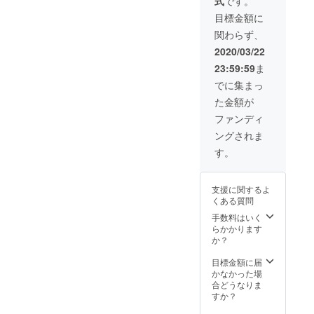
式
です。
okグ
ループ
目標金額に
にご招
関わらず、
待（随
時情報
2020/03/22
を発信
23:59:59
ま
しま
す） ・
でに集まっ
アー
た金額が
ティス
トによ
ファンディ
るオー
ングされま
ダー作
品制作/
す。
３作品
まで
（30万
支援に関するよ
円相
くある質問
当） ・
オフラ
手数料はいく
イン
らかかります
MTG参
か？
加権
（方向
目標金額に届
性等の
かなかった場
話し合
合どうなりま
い参
すか？
加）