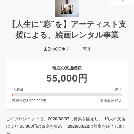
【人生に“彩”を】アーティスト支
援による、絵画レンタル事業
EnoGG
アート・写真
現在の支援総額
55,000
円
終了
1
%達成
目標金額
3,000,000
円
支援者数
10
人
このプロジェクトは、
2020/02/07
に募集を開始し、
10
人の支援
により
55,000
円の資金を集め、
2020/03/22
に募集を終了しまし
た