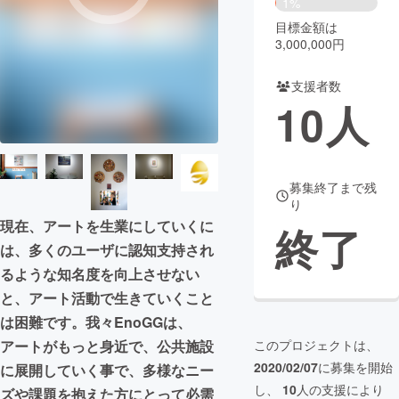
1%
目標金額は
まちづくり・地域活性化
3,000,000円
支援者数
CAMPFIRE for Social Good
CAMPFIRE Creation
10
人
CAMPFIREふるさと納税
machi-ya
コミュニティ
募集終了まで残
り
現在、アートを生業にしていくに
終了
は、多くのユーザに認知支持され
るような知名度を向上させない
と、アート活動で生きていくこと
は困難です。我々EnoGGは、
アートがもっと身近で、公共施設
このプロジェクトは、
2020/02/07
に募集を開始
に展開していく事で、多様なニー
し、
10
人の支援により
ズや課題を抱えた方にとって必需