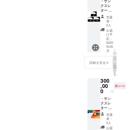
okグ
・サン
ループ
クスレ
にご招
ター ・
待（随
EnoGG
支援
時情報
特製ス
者：
を発信
テッ
0人
しま
カー ・
お届
す）
EnoGG
け予
特製
定：
キーホ
2020
年05
ルダー
こ
月
（数量
の
リ
限定）
タ
ー
・レン
ン
詳細を見る
を
タル利
選
択
用提供
す
る
券 3枚
300
(東北地
方限定)
,00
残り10
・
0
円
Facebo
okグ
・サン
ループ
クスレ
にご招
ター ・
待（随
EnoGG
支援
時情報
特製ス
者：
を発信
テッ
0人
しま
カー ・
お届