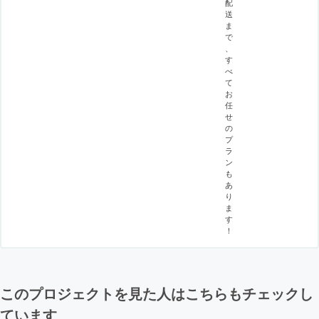
配
送
ま
で
、
す
べ
て
お
任
せ
の
プ
ラ
ン
も
あ
り
ま
す
！
このプロジェクトを見た人はこちらもチェックし
ています