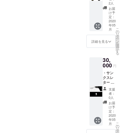
テッ
2人
カー ・
お届
EnoGG
け予
特製
定：
キーホ
2020
年05
ルダー
こ
月
（数量
の
リ
限定）
タ
ー
・
ン
詳細を見る
を
Facebo
選
択
okグ
す
る
ループ
30,
にご招
待（随
000
円
時情報
・サン
を発信
クスレ
しま
ター ・
す）
EnoGG
支援
特製ス
者：
テッ
0人
カー ・
お届
EnoGG
け予
特製
定：
キーホ
2020
年05
ルダー
こ
月
（数量
の
リ
限定）
タ