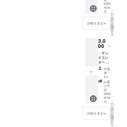
2020
登録フォームに
年04
こ
月
てお願いします
の
リ
タ
🙇‍♂️
ー
ン
詳細を見る
を
https://form.run/
選
択
す
@enogg-
る
3,0
-1598205506
00
円
・サン
クスレ
ター ・
Facebo
支援
okグ
者：
ループ
3人
にご招
お届
待（随
け予
時情報
定：
を発信
2020
年04
しま
こ
月
す）
の
リ
タ
ー
ン
詳細を見る
を
選
択
す
る