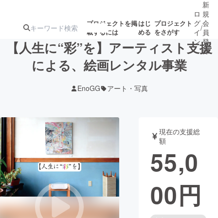
新
ロ
規
グ
会
プロジェクトを掲
はじ
プロジェクト
/
載するには
める
をさがす
イ
員
ン
登
【人生に“彩”を】アーティスト支援
録
による、絵画レンタル事業
人気のプロ
注目のリ
注目の新着プロ
募集終了が近いプ
もうすぐ公開
EnoGG
アート・写真
ジェクト
ターン
ジェクト
ロジェクト
されます
アート・写真
音楽
現在の支援総
額
55,0
テクノロジー・ガジェット
ゲーム・サ
00
円
映像・映画
書籍・雑誌
ビジネス・起業
チャレンジ