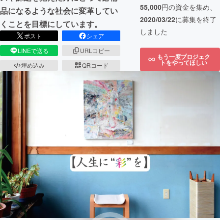
55,000
円の資金を集め、
品になるような社会に変革してい
2020/03/22
に募集を終了
くことを目標にしています。
しました
ポスト
シェア
LINEで送る
URLコピー
もう一度プロジェク
トをやってほしい
埋め込み
QRコード