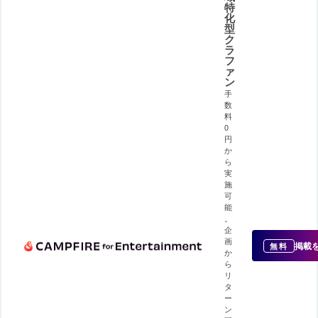
特
化
型
ク
ラ
フ
ァ
ン
手
数
料
0
円
か
ら
実
施
可
能
。
企
画
掲載
無料
か
ら
リ
タ
ー
ン