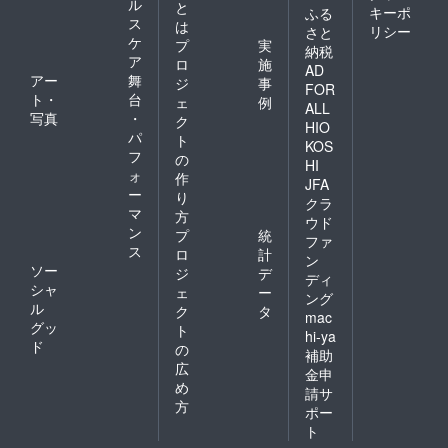
ル
と
キーポ
ふる
ス
は
リシー
さと
ケ
プ
実
納税
ア
ロ
施
AD
アー
舞
ジ
事
FOR
ト・
台
ェ
例
ALL
写真
・
ク
HIO
パ
ト
KOS
フ
の
HI
ォ
作
JFA
ー
り
クラ
マ
方
ウド
ン
プ
統
ファ
ス
ロ
計
ン
ソー
ジ
デ
ディ
シャ
ェ
ー
ング
ル
ク
タ
mac
グッ
ト
hi-ya
ド
の
補助
広
金申
め
請サ
方
ポー
ト