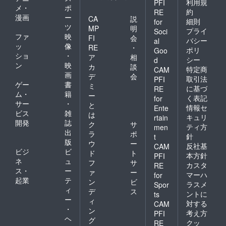
利用規
PFI
メ・
ポ
約
RE
漫画
ー
CA
説
細則
for
ツ
MP
明
プライ
Soci
ファ
映
FI
会
バシー
al
ッ
像
RE
・
ポリ
Goo
ショ
・
ア
相
シー
d
ン
映
カ
談
特定商
CAM
画
デ
会
取引法
PFI
ゲー
書
ミ
に基づ
RE
ム・
籍
ー
く表記
for
サー
・
と
情報セ
Ente
ビス
雑
は
キュリ
rtain
開発
誌
ク
サ
ティ方
men
出
ラ
ポ
針
t
版
ウ
ー
反社基
CAM
ビジ
ビ
ド
ト
本方針
PFI
ネ
ュ
フ
サ
カスタ
RE
ス・
ー
ァ
ー
マーハ
for
起業
テ
ン
ビ
ラスメ
Spor
ィ
デ
ス
ントに
ts
ー
ィ
対する
CAM
・
ン
考え方
PFI
ヘ
グ
クッ
RE