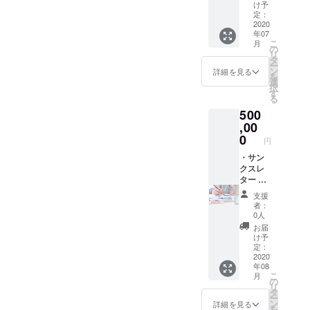
す）
EnoGG
け予
特製
定：
キーホ
2020
年07
ルダー
こ
月
（数量
の
リ
限定）
タ
ー
・レン
ン
詳細を見る
を
タル利
選
択
用提供
す
る
券 3枚
500
(東北地
方限定)
,00
・
0
円
Facebo
okグ
・サン
ループ
クスレ
にご招
ター ・
待（随
EnoGG
支援
時情報
特製ス
者：
を発信
テッ
0人
しま
カー ・
お届
す） ・
EnoGG
け予
アー
特製
定：
ティス
キーホ
2020
年08
トによ
ルダー
こ
月
るオー
（数量
の
リ
ダー作
限定）
タ
ー
品制
・レン
ン
詳細を見る
を