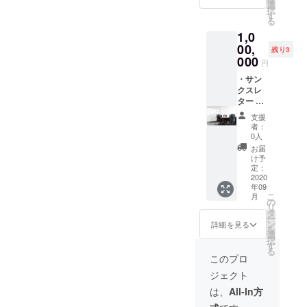
作/1作
タル利
選
択
品（10
用提供
す
る
万円相
券 3枚
1,0
当）
(東北地
方限定)
00,
残り3
・
000
円
Facebo
okグ
・サン
ループ
クスレ
にご招
ター ・
待（随
EnoGG
支援
時情報
特製ス
者：
を発信
テッ
0人
しま
カー ・
お届
す） ・
EnoGG
け予
アー
特製
定：
ティス
キーホ
2020
年09
トによ
ルダー
こ
月
るオー
（数量
の
リ
ダー作
限定）
タ
ー
品制
・レン
ン
詳細を見る
を
作/2作
タル利
選
択
品（20
用提供
す
る
万円相
券 3枚
このプロ
当）
(東北地
ジェクト
方限定)
・
は、
All-In方
Facebo