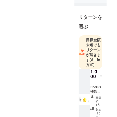
て、
が混同している
お客様の"想
面白い作品だと
い"を目に見
感じました
リターンを
える形に具
選ぶ
現化するこ
絵のご提供です
とで、
が、お手数です
想いを伝え
目標金額
が
共通認識を
未達でも
EnoGG株式会
行うことを
リターン
社の公式WEB
が届きま
目的として
す
(All-in
サイトにてご登
いる。
方式)
録して頂けると
1,0
スムーズです☺️
00
円
https://enogg.co
・
m/
EnoGG
特製ス
テッ
支援
カー1枚
者：
ご検討頂き、お
1人
お届
力添え頂けるの
け予
であれば
定：