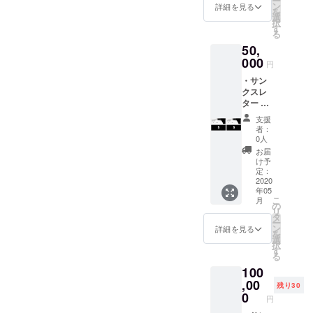
ー
・レン
ン
詳細を見る
を
タル利
選
択
用提供
す
る
券 1枚
50,
(東北地
方限定)
000
円
・
・サン
Facebo
クスレ
okグ
ター ・
ループ
EnoGG
にご招
支援
特製ス
待（随
者：
テッ
時情報
0人
カー ・
を発信
お届
EnoGG
しま
け予
特製
す）
定：
キーホ
2020
年05
ルダー
こ
月
（数量
の
リ
限定）
タ
ー
・レン
ン
詳細を見る
を
タル利
選
択
用提供
す
る
券 2枚
100
(東北地
方限定)
,00
残り30
・
0
円
Facebo