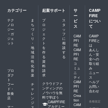
カテゴリー
起案サポート
サ
CAMP
ー
FIRE
テク
ま
プ
ス
ビ
につい
ノロ
ち
ロ
タ
ス
て
ジー
づ
ジ
ッ
・ガ
く
ェ
フ
CAM
CAMP
ジェ
り
ク
に
PFI
FIREと
ット
・
ト
相
RE
は
地
を
談
CAM
あんし
域
作
す
PFI
ん・安
活
る
る
RE
全への
性
資
コ
取り組
化
料
ミュ
み
プロ
音
請
ニ
ニュー
ダク
楽
求
ティ
ス
ト
CAM
ヘルプ
クラウドファ
フー
チ
PFI
お問い
ンディングの
ド・
ャ
RE
合わせ
ノウハウを無
飲食
レ
Crea
料で学ぼう
店
ン
tion
各種規定
CAMPFIRE
ジ
CAM
アカデミー
アニ
ス