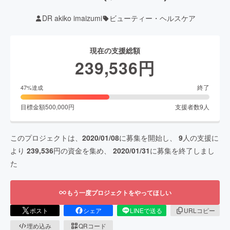
DR akiko imaizumi
ビューティー・ヘルスケア
現在の支援総額
239,536
円
終了
47
%達成
目標金額
500,000
円
支援者数
9
人
このプロジェクトは、
2020/01/08
に募集を開始し、
9
人の支援に
より
239,536
円の資金を集め、
2020/01/31
に募集を終了しまし
た
もう一度プロジェクトをやってほしい
ポスト
シェア
LINEで送る
URLコピー
埋め込み
QRコード