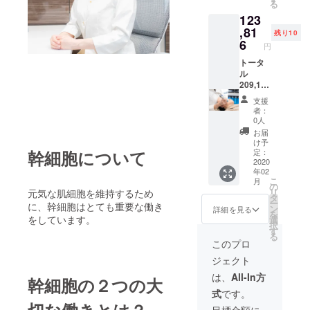
る
クリニック
セル
円
123
ロー
開院
→22,11
ション
,81
0円
残り10
院、
120mL
（25%
6
円
）＋ク
OFF）
リーム
トータ
にてご
東
（SEM
ル
提供さ
京ミッドタ
CELL
209,110
せてい
ウン皮膚科
ジ・
円
ただき
支援
エーモ
→123,8
ます。
形成外科ク
者：
イス
16円
②開発
0人
リニック特
チャー
40.8%O
者今泉
お届
クリー
FF ①
別顧問
明子執
け予
ム
化粧水
幹細胞について
筆の書
定：
2019年 ヒ
30g）を
（SEM
2020
籍「健
ト幹細胞コ
年02
３か月
CELL
康にな
こ
月
分（3
ジ・
りたけ
の
スメ THE
リ
元気な肌細胞を維持するため
セッ
エー リ
ればシ
タ
A（ジ・
ー
に、幹細胞はとても重要な働き
ト） ②
セル
ワを取
ン
詳細を見る
を
エー） の開
開発者
ロー
をしています。
りなさ
選
択
今泉明
ション
い1,430
す
る
子執筆
120mL
円（税
このプロ
の書籍
）＋ク
別）」
ジェクト
「健康
リーム
を0円に
になり
（SEM
てご提
は、
All-In方
幹細胞の２つの大
たけれ
CELL
供さし
式
です。
ばシワ
ジ・
あげま
切な働きとは？
を取り
エーモ
す。