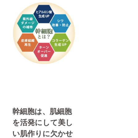
にてご
提供
※③④の
有効期
限は
2020年
2月〜4
月の3ヶ
月間を
対象と
させて
いただ
きま
す。ご
来院に
は事前
予約が
必要と
なりま
す。
幹細胞は、肌細胞
を活発にして美し
い肌作りに欠かせ