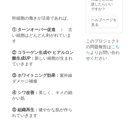
来院に
い」
談したらいい
は事前
1,430円
ですか？
予約が
を0円に
幹細胞の働きが活発であれば、
必要と
てご提
ヘルプページを
なりま
供 ③
見る
す。
お肌の
① ターンオーバー促進 ：
古
診断＠
い細胞はどんどん剥がれていま
東京六
す
このプロジェクト
本木”今
の問題報告は
こち
泉スキ
ンクリ
② コラーゲン生成や ヒアルロン
ら
よりお問い合わ
ニッ
酸生成UP：
新しい細胞が生まれ
せください
ク”
ていきます
3,300円
を0円に
③ ホワイトニング効果：
紫外線
てご提
供 ④
ダメージ補修
エステ
コース
④ シワ改善：
美しく、キメの細
＠東京
かい肌
六本
木”今泉
⑤ 組織再生：
健やかな肌が作ら
スキン
クリ
れていきます
ニッ
ク”
27,500
円を0円