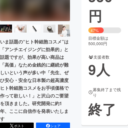
円
まちづくり・地域活性化
CAMPFIRE for Social Good
CAMPFIRE Creation
47%
CAMPFIREふるさと納税
machi-ya
コミュニティ
目標金額は
いま話題の“ヒト幹細胞コスメ”は
500,000円
「アンチエイジングに効果的」と
話題ですが、効果が高い商品は
支援者数
9
人
「高価」なため金銭的に継続が難
しいという声が多い中「先生、ぜ
ひ安心・安全な日本製の超高濃度
ヒト幹細胞コスメをお手頃価格で
募集終了まで残
り
作って欲しい！」と沢山のご要望
終了
を頂きました。研究開発に約1
年、ここに自信作を発表いたしま
す
ポスト
シェア