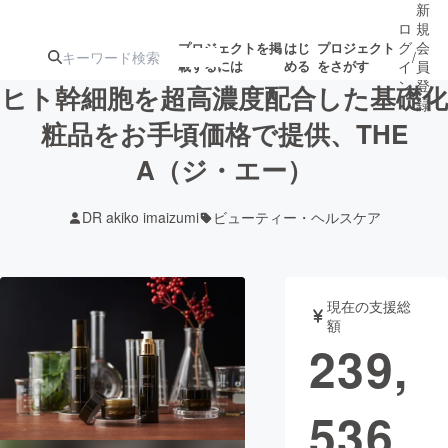
新
ロ
規
グ
会
プロジェクトを掲
はじ
プロジェクト
/
載するには
める
をさがす
イ
員
ン
登
ヒト幹細胞を超高濃度配合した基礎化
録
粧品をお手頃価格で提供、THE
A（ジ・エー）
人気のプロ
注目のリ
注目の新着プロ
募集終了が近いプ
もうすぐ公開
ジェクト
ターン
ジェクト
ロジェクト
されます
DR akiko imaizumi
ビューティー・ヘルスケア
アート・写真
音楽
現在の支援総
テクノロジー・ガジェット
ゲーム・サ
額
239,
映像・映画
書籍・雑誌
536
ビジネス・起業
チャレンジ