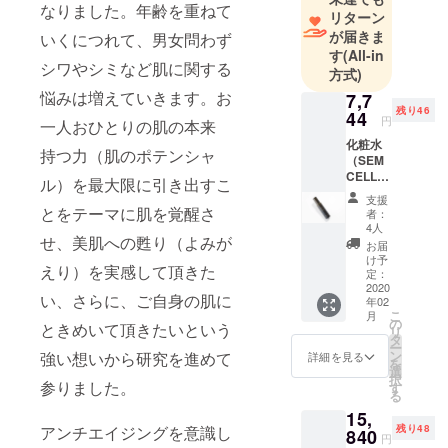
なりました。年齢を重ねて
療にも携
リターン
わっており
が届きま
いくにつれて、男女問わず
ます。2018
す
(All-in
シワやシミなど肌に関する
方式)
年12月に医
悩みは増えていきます。お
療法人社
7,7
残り46
44
団 青泉
円
一人おひとりの肌の本来
会 今泉ス
化粧水
持つ力（肌のポテンシャ
（SEM
キンクリ
CELL
ル）を最大限に引き出すこ
ニックを開
ジ・
支援
業以来、約1
エー リ
とをテーマに肌を覚醒さ
者：
セル
年におよぶ
4人
せ、美肌への甦り（よみが
ロー
お届
市場調査・
ション
け予
えり）を実感して頂きた
研究開発を
120mL
定：
） 販売
2020
経て2019年
い、さらに、ご自身の肌に
年02
予定価
こ
11月にTHE
月
格9,680
の
ときめいて頂きたいという
リ
円を
A（ジ・
タ
ー
7,744円
ン
強い想いから研究を進めて
詳細を見る
エー）の
を
（20%
選
択
ローション
OFF）
参りました。
す
る
にてご
（化粧
15,
提供さ
水）・ク
アンチエイジングを意識し
残り48
せてい
840
円