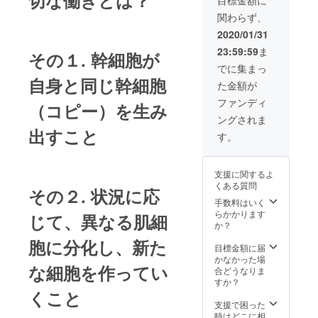
目標金額に
なさい
イス
送料は
関わらず、
1,430円
チャー
当方負
（税
クリー
担いた
2020/01/31
別）」
ム
します
23:59:59
ま
を０円
30g）を
その１. 幹細胞が
のでご
にてご
6か月分
安心く
でに集まっ
提供 ③
（6セッ
ださい
自身と同じ幹細胞
た金額が
お肌の
ト）販
ませ。
カウン
売予定
金額は
ファンディ
（コピー）を生み
セリン
価格
全て税
ングされま
グ＠東
176,880
込み価
出すこと
京六本
円
格で
す。
木
→123,8
す。
3,300円
16円
を０円
（税
支援に関するよ
にてご
抜）
くある質問
提供
30％OF
その２. 状況に応
※③の有
F ②開
手数料はいく
効期限
発者今
らかかります
じて、異なる肌細
は2020
泉明子
か？
年2月〜
執筆の
胞に分化し、新た
4月の
書籍
目標金額に届
3ヶ月間
「健康
かなかった場
な細胞を作ってい
を対象
になり
合どうなりま
とさせ
たけれ
すか？
ていた
ばシワ
くこと
だきま
を取り
支援で困った
す。ご
なさ
時はどこに相