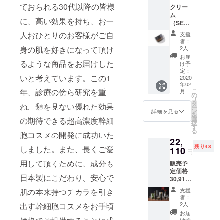
リームの開
ただき
ておられる30代以降の皆様
クリー
ます。
発に至りま
ム
送料は
に、高い効果を持ち、お一
した。現
（SEM
当方負
CELL
担いた
在、2020年
人おひとりのお客様がご自
支援
ジ・
します
者：
の本格販売
エーモ
のでご
身の肌を好きになって頂け
2人
に向けた準
イス
安心く
お届
チャー
るような商品をお届けした
ださい
け予
備を行って
クリー
ませ。
定：
おります。
いと考えています。この1
ム
2020
金額は
年02
30g）
全て税
年、診療の傍ら研究を重
こ
月
販売予
込み価
の
経歴
リ
定価格
格で
タ
ね、類を見ない優れた効果
ー
19,800
す。
ン
詳細を見る
を
円
選
1997年 聖
の期待できる超高濃度幹細
択
→15,84
す
マリアンナ
る
0円
胞コスメの開発に成功いた
22,
医科大学卒
（20％
残り48
しました。また、長くご愛
OFF）
110
業
円
にてご
用して頂くために、成分も
2001年 日
販売予
提供さ
定価格
せてい
本赤十字医
日本製にこだわり、安心で
30,910
ただき
療センター
円
ます。
肌の本来持つチカラを引き
支援
皮膚科勤務
→22,11
化粧水
者：
0円
（SEM
2人
出す幹細胞コスメをお手頃
2004年 聖
（28.4
CELL
お届
マリアンナ
%OFF
ジ・
け予