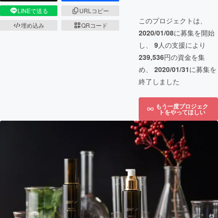
LINEで送る
URLコピー
このプロジェクトは、
埋め込み
QRコード
2020/01/08
に募集を開始
し、
9
人の支援により
239,536
円の資金を集
め、
2020/01/31
に募集を
終了しました
もう一度プロジェク
トをやってほしい