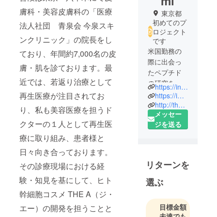
mi
膚科・美容皮膚科の「医療
東京都
初めてのプ
法人社団 青泉会 今泉スキ
ロジェクト
ンクリニック」の院長をし
です
米国勤務の
ており、年間約7,000名の皮
際に出会っ
膚・肌を診ております。最
たペプチド
近では、若返り治療として
の研究をは
https://instagram.com/iakiko_0622?igshid=1o2bye0y1e2vt
じめ、約10
再生医療が注目されてお
https://imaizumisc.or.jp/
年ほど前よ
http://thea.tokyo/
り、私も美容医療を担うド
メッセー
り基礎化粧
クターの１人として再生医
ジを送る
品ブランド
の開発責任
療に取り組み、患者様と
者を務めて
日々向き合っております。
まいりまし
リターンを
その診療現場における経
た。また一
方で、美容
験・知見を基にして、ヒト
選ぶ
医療領域に
幹細胞コスメ THE A（ジ・
おいて最先
目標金額
エー）の開発を担うことと
端の再生医
未達でも