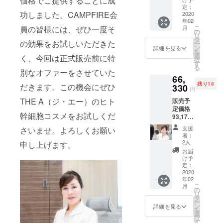
価格でご提供することに成
）にて
医科大学大
エー リ
定：
功しました。CAMPFIRE会
ご提供
2020
セル
学院卒業、
年02
①化粧
ロー
こ
員の皆様には、ぜひ一度そ
月
水
ション
の
リ
（SEM
120mL
タ
ニューヨー
の効果をお試しいただきた
ー
CELL
） 送料
ン
詳細を見る
クワイル・
を
ジ・
は当方
選
く、今回は正式販売前に特
択
コーネル医
エー リ
負担い
す
る
セル
たしま
別なオファーをさせていた
科大学皮膚
66,
ロー
すので
科学教室勤
残り18
だきます。この機会にぜひ
ション
330
ご安心
円
120mL
務
くださ
THE A（ジ・エー）のヒト
販売予
）＋ク
いま
2007年 東
定価格
リーム
せ。 金
幹細胞コスメをお試しくだ
京ミッドタ
93,170
（SEM
額は全
円
CELL
て税込
ウン皮膚科
支援
さいませ。よろしくお願い
→66,33
ジ・
み価格
者：
形成外科ク
0円
エーモ
です。
2人
申し上げます。
（28.8
リニック
イス
お届
%OFF
チャー
け予
Noage院長
）にて
クリー
定：
2018年 医
ご提供
2020
ム
年02
①化粧
30g）の
療法人社
こ
月
水
セット
の
団 青泉
リ
（SEM
を販売
タ
ー
会 六本木
CELL
予定価
ン
詳細を見る
を
ジ・
格
選
今泉スキン
択
エー リ
29,480
す