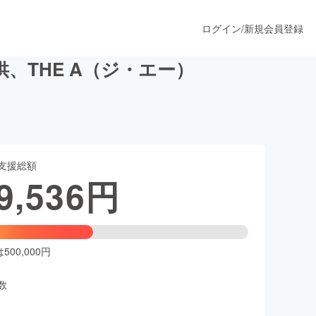
ログイン
/
新規会員登録
、THE A（ジ・エー）
うすぐ公開されます
支援総額
プロダクト
9,536
円
ファッション
スポーツ
00,000円
数
ア
ソーシャルグッド
人