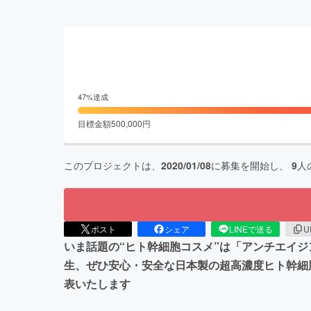
47
%達成
目標金額
500,000
円
このプロジェクトは、
2020/01/08
に募集を開始し、
9
人
ポスト
シェア
LINEで送る
U
いま話題の“ヒト幹細胞コスメ”は「アンチエイ
生、ぜひ安心・安全な日本製の超高濃度ヒト幹細
表いたします