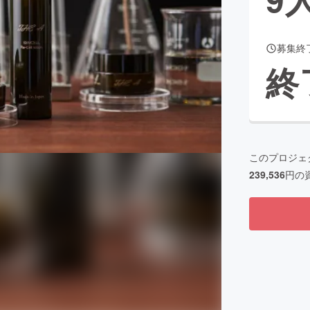
募集終
CAMPFIRE for Social Good
CAMPFIRE Creation
終
CAMPFIREふるさと納税
machi-ya
コミュニティ
このプロジェ
239,536
円の