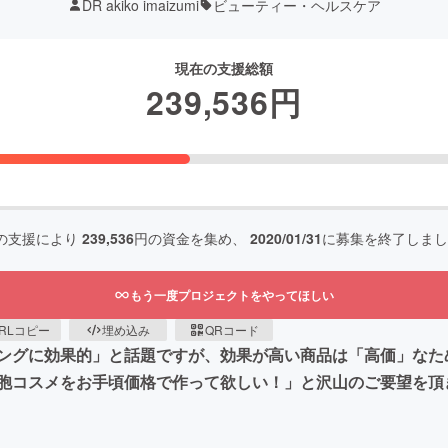
DR akiko imaizumi
ビューティー・ヘルスケア
現在の支援総額
239,536
円
の支援により
239,536
円の資金を集め、
2020/01/31
に募集を終了しまし
もう一度プロジェクトをやってほしい
RLコピー
埋め込み
QRコード
ジングに効果的」と話題ですが、効果が高い商品は「高価」な
胞コスメをお手頃価格で作って欲しい！」と沢山のご要望を頂