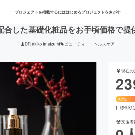
プロジェクトを掲載するには
はじめる
プロジェクトをさがす
合した基礎化粧品をお手頃価格で提供
DR akiko imaizumi
ビューティー・ヘルスケア
注目のリターン
注目の新着プロジェクト
募集終了が近いプロジェクト
も
現在の
音楽
舞台・パフォーマンス
23
ゲーム・サービス開発
フード・飲食店
47%
書籍・雑誌出版
アニメ・漫画
目標金額は5
支援者
チャレンジ
ビューティー・ヘルスケ
9