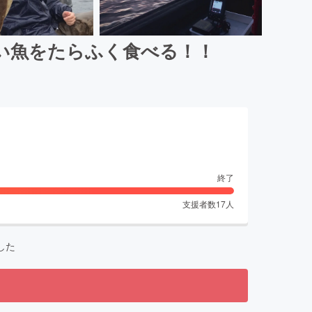
い魚をたらふく食べる！！
終了
支援者数
17
人
した