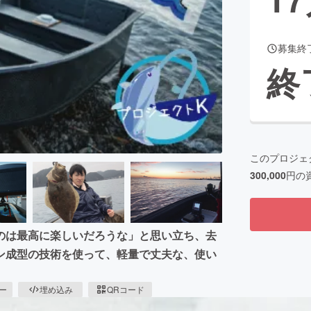
募集終
CAMPFIRE for Social Good
CAMPFIRE Creation
終
CAMPFIREふるさと納税
machi-ya
コミュニティ
このプロジェ
300,000
円の
のは最高に楽しいだろうな」と思い立ち、去
ン成型の技術を使って、軽量で丈夫な、使い
ピー
埋め込み
QRコード