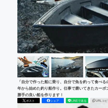
まちづくり・地域活性化
「自分で作った船に乗り、自分で魚を釣って食べる
年から始めた釣り船作り。仕事で磨いてきたカーボ
勝手の良い船を作ります！
ポスト
シェア
LINEで送る
URLコ