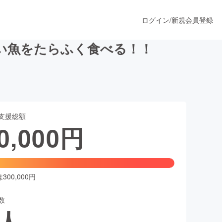
ログイン
/
新規会員登録
い魚をたらふく食べる！！
うすぐ公開されます
支援総額
プロダクト
0,000
円
ファッション
スポーツ
00,000円
数
ア
ソーシャルグッド
人