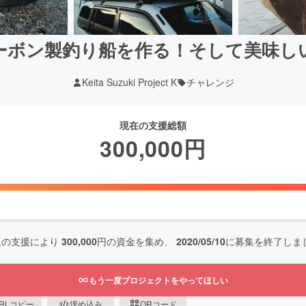
ーボン製釣り船を作る！そして美味し
Keita Suzuki Project K
チャレンジ
現在の支援総額
300,000
円
人の支援により
300,000
円の資金を集め、
2020/05/10
に募集を終了しま
もう一度プロジェクトをやってほしい
RLコピー
埋め込み
QRコード