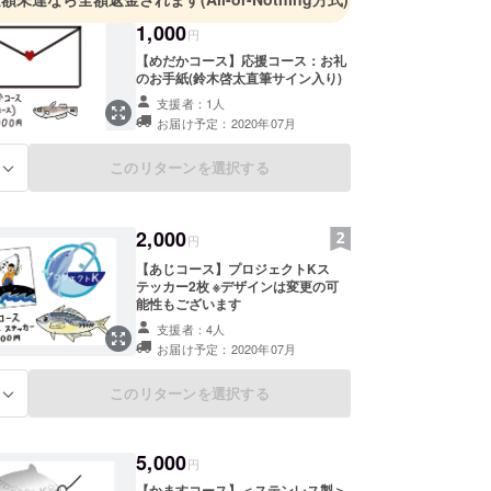
1,000
円
【めだかコース】応援コース：お礼
のお手紙(鈴木啓太直筆サイン入り)
支援者：1人
お届け予定：2020年07月
このリターンを選択する
る
2,000
円
【あじコース】プロジェクトKス
テッカー2枚 ※デザインは変更の可
能性もございます
支援者：4人
お届け予定：2020年07月
このリターンを選択する
る
5,000
円
【かますコース】＜ステンレス製＞