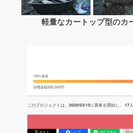
軽量なカートップ型のカ
100
%達成
目標金額
300,000
円
このプロジェクトは、
2020/03/15
に募集を開始し、
17
ポスト
シェア
LINEで送る
U