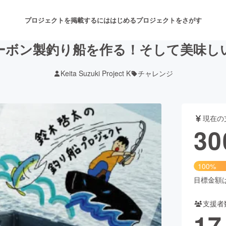
プロジェクトを掲載するには
はじめる
プロジェクトをさがす
ーボン製釣り船を作る！そして美味し
Keita Suzuki Project K
チャレンジ
注目のリターン
注目の新着プロジェクト
募集終了が近いプロジェクト
も
現在の
音楽
舞台・パフォーマンス
30
ゲーム・サービス開発
フード・飲食店
100%
書籍・雑誌出版
アニメ・漫画
目標金額は3
支援者
チャレンジ
ビューティー・ヘルスケ
17