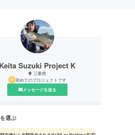
Keita Suzuki Project K
三重県
初めてのプロジェクトです
メッセージを送る
を選ぶ
金額未達なら全額返金されます
(All-or-Nothing方式)