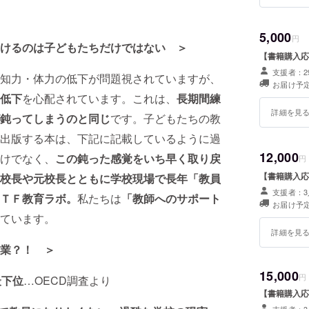
ネートを
徒向け・
5,000
円
院大学で授
けるのは子どもたちだけではない ＞
2010年
【書籍購入応
望者も育成
支援者：2
知力・体力の低下が問題視されていますが、
お届け予定
約4000
低下
を心配されています。これは、
長期間練
詳細を見
鈍ってしまうのと同じ
です。子どもたちの教
出版する本は、下記に記載しているように過
12,000
けでなく、
この
鈍った感覚をいち早く取り戻
円
【書籍購入応
校長や元校長とともに
学校現場で長年「教員
支援者：3
ＴＦ教育ラボ。
私たちは
「教師へのサポート
お届け予定
ています。
詳細を見
業？！ ＞
15,000
円
最下位
…OECD調査より
【書籍購入応
支援者：3