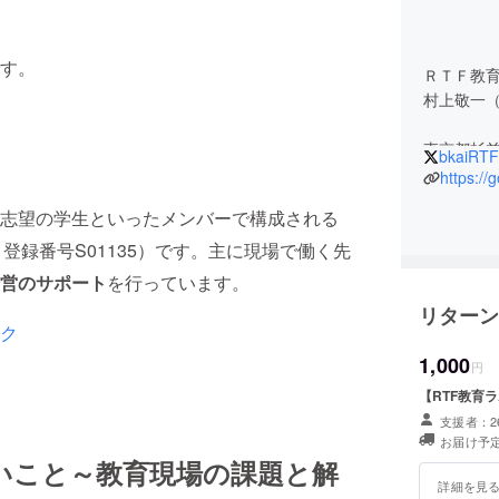
です。
ＲＴＦ教
​村上敬一
東京都杉
bkaiRTF
元福島県
https://
（2015
志望の学生といったメンバーで構成される
岡山県・
登録番号S01135）です。主に現場で働く先
修および
営のサポート
を行っています。
清瀬市な
リターン
の校内研
ク
教育委員
1,000
てセミナ
円
【RTF教育
東京私学
支援者：2
をはじめ
お届け予定
いこと～教育現場の課題と解
研究授業
詳細を見
代田区立