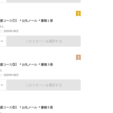
行い、学力向上プロジェクトのサポートを担当。生
保護者向け進学セミナーも毎年実施。日本教育大学
業学特論のサポート講師を２年間(2009年度・
度)担当。また10年間にわたり毎年約150名の教員志
援コース①】 ＊お礼メール ＊書籍１冊
。年間の授業観察数は300を超え、現在トータル
9人
：2020年08月
の授業を観察している。
このリターンを選択する
る
援コース③】 ＊お礼メール ＊書籍３冊
人
：2020年08月
このリターンを選択する
る
援コース⑤】 ＊お礼メール ＊書籍５冊
人