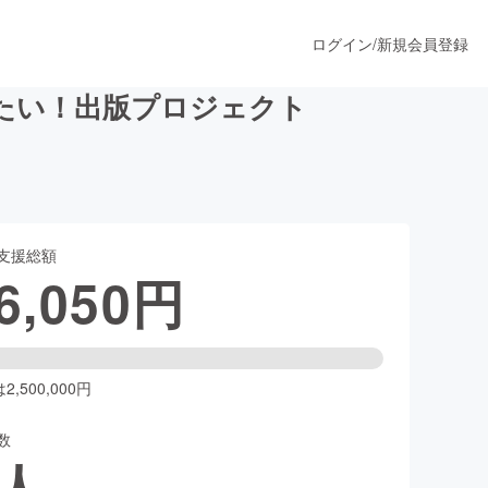
ログイン
/
新規会員登録
たい！出版プロジェクト
うすぐ公開されます
支援総額
プロダクト
6,050
円
ファッション
スポーツ
,500,000円
数
ア
ソーシャルグッド
人