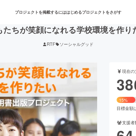
プロジェクトを掲載するには
はじめる
プロジェクトをさがす
もたちが笑顔になれる学校環境を作り
RTF
ソーシャルグッド
注目のリターン
注目の新着プロジェクト
募集終了が近いプロジェクト
も
現在の
音楽
舞台・パフォーマンス
38
ゲーム・サービス開発
フード・飲食店
15%
書籍・雑誌出版
アニメ・漫画
目標金額は2
支援者
チャレンジ
ビューティー・ヘルスケ
64