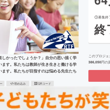
募集終
CAMPFIRE for Social Good
CAMPFIRE Creation
終
CAMPFIREふるさと納税
machi-ya
コミュニティ
このプロジェ
楽しかったでしょうか？」自分の思い描く学
386,050
円の
います。私たちは教師が生き生きと働ける学
います。私たちが目指すのは悩める先生たち
ピー
埋め込み
QRコード