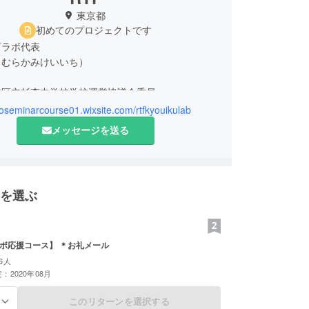
東京都
初めてのプロジェクトです
育ラボ代表
（むらかみけいいち）
並区立杉森中学校学校運営協議会委員
南相馬市スーパーティーチャー
goseminarcourse01.wixsite.com/rtfkyouikulab
年福浦小2016年大甕小にて公開授業を担当）
メッセージを送る
山梨県・埼玉県教育庁などの県教育委員会主催の研
東京都足立区・葛飾区・杉並区・港区・国分寺市・
どの教育委員会の研修をはじめ全国各地の公立学校
を選ぶ
修・研究授業講師を担当。また、神奈川県相模原市
会「さがみ風っこ教師塾」の設立アドバイザーとし
ーを担当した。
ラボ応援コース】 ＊お礼メール
中高協会・全国私立大学附属併設中高教育研究集会
6人
全国各地の私立学校の初任者研修・校内研修および
：2020年08月
の講師も担当。足立区・杉並区・港区・葛飾区・千
このリターンを選択する
る
九段中等教育学校では児童生徒向け講座のコーディ