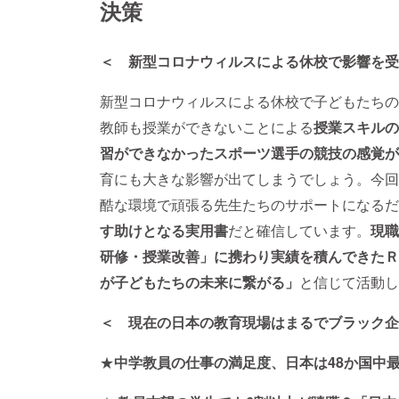
決策
＜ 新型コロナウィルスによる休校で影響を受
新型コロナウィルスによる休校で子どもたちの
教師も授業ができないことによる
授業スキルの
習ができなかったスポーツ選手の競技の感覚が
育にも大きな影響が出てしまうでしょう。今回
酷な環境で頑張る先生たちのサポートになるだ
す助けとなる実用書
だと確信しています。
現職
研修・授業改善」に携わり実績を積んできたＲ
が子どもたちの未来に繋がる」
と信じて活動し
＜ 現在の日本の教育現場はまるでブラック企
★
中学教員の仕事の満足度、日本は48か国中