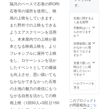
ください。 ※現
作品（予定） 5
か / 会場：石巻
隔月のペースで石巻のIRORI
地への交通宿泊
す。
月：ビッグ・
市内 3月：支援
費につきまして
フィッシュ / 会
石巻等の場所を使用し、映
者様（10,000
は、各自ご負担
場：もものうら
円）の観たい映
願います。 ・目
ビレッジ予定 ※
画の上映をしていきます。
支援に関するよ
画を3本選び連続
標達成後、10回
作品については
くある質問
上映 / 会場：市
までエアスク
また野外での上映もできる
現在交渉中 7
内屋外
手数料はいく
リーンの無料レ
月：ドニー・
ようエアスクリーンを活用
らかかります
ンタルが可能と
ダーコ / 会場：
か？
なります。
市内屋外 9月：
し、本来屋内での上映が基
←NEW 【実施ス
ナポレオン・ダ
目標金額に届
ケジュール】 隔
イナマイト / 会
本となる映画上映を、より
かなかった場
月ペースでの映
場：市内施設 11
合どうなりま
画上映 ・映画上
月：惑星ソラリ
フレキシブルに屋外で上映
すか？
映作品（予定）
ス / 会場：市内
5月：ビッグ・
屋外 ※作品につ
をし、ロケーションを活か
支援で困った
フィッシュ / 会
いては現在交渉
時はどこに相
したイベントとしての価値
場：もものうら
中 1月：何が
談したらいい
ビレッジ予定 ※
ジェーンに起
も向上させ、思い描いても
ですか？
作品については
こったのか / 会
現在交渉中 7
場：石巻市内 3
なかなかできなかった石巻
月：ドニー・
月：支援者様
ヘルプページを
ダーコ / 会場：
（10,000円）の
見る
の土地の魅力の発信にもつ
市内屋外 9月：
観たい映画を3本
ナポレオン・ダ
選び連続上映 /
ながる自然を活かしての映
イナマイト / 会
会場：市内屋外
このプロジェクト
場：市内施設 11
画上映（1回50人×3回 計150
の問題報告は
こち
月：惑星ソラリ