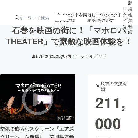
新
ロ
規
グ
会
プロジェクトを掲
はじ
プロジェクト
/
載するには
める
をさがす
イ
員
ン
登
石巻を映画の街に！「マホロバ
録
THEATER」で素敵な映画体験を！
人気のプロ
注目のリ
注目の新着プロ
募集終了が近いプ
もうすぐ公開
nemothepopguy
ソーシャルグッド
ジェクト
ターン
ジェクト
ロジェクト
されます
アート・写真
音楽
現在の支援総
額
211,
テクノロジー・ガジェット
ゲーム・サ
000
映像・映画
書籍・雑誌
空気で膨らむスクリーン「エアス
ビジネス・起業
チャレンジ
クリーン」を活用し、宮城県石巻