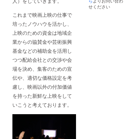
人）をしていきます。
ら
よりお問い合わ
ス / 会場：市内
屋外 ※作品につ
せください
いては現在交渉
これまで映画上映の仕事で
中 1月：何が
ジェーンに起
培ったノウハウを活かし、
こったのか / 会
場：石巻市内 3
上映のための資金は地域企
月：支援者様
（10,000円）の
業からの協賛金や芸術振興
観たい映画を3本
基金などの補助金を活用し
選び連続上映 /
会場：市内屋外
つつ配給会社との交渉や会
場を決め、集客のための宣
伝や、適切な価格設定を考
慮し、映画以外の付加価値
を持った新鮮な上映をして
いこうと考えております。