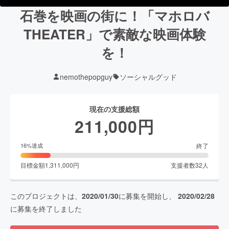
石巻を映画の街に！「マホロバ
THEATER」で素敵な映画体験
を！
nemothepopguy
ソーシャルグッド
現在の支援総額
211,000
円
終了
16
%達成
目標金額
1,311,000
円
支援者数
32
人
このプロジェクトは、
2020/01/30
に募集を開始し、
2020/02/28
に募集を終了しました