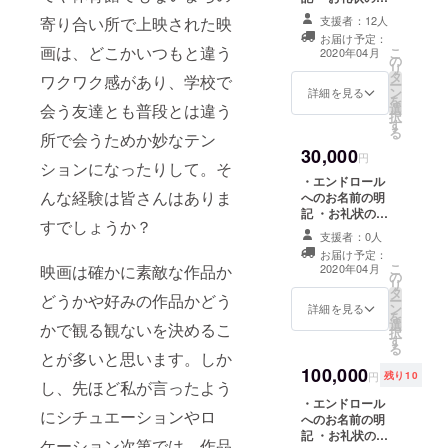
す。 【実施スケ
場：市内屋外 ※
待ち申し上
付 ・映画上映の
ジュール】 隔月
作品については
支援者：12人
寄り合い所で上映された映
際の飲食物の引
ペースでの映画
現在交渉中 1
お届け予定：
換券（有効期
上映 ・映画上映
画は、どこかいつもと違う
こ
月：何がジェー
2020年04月
の
限：2020年4月1
作品（予定） 5
リ
ンに起こったの
タ
日～2021年4月1
ワクワク感があり、学校で
月：ビッグ・
ー
か / 会場：石巻
ン
日） ・全上映会
詳細を見る
フィッシュ / 会
を
市内 3月：支援
選
会う友達とも普段とは違う
の優待券（有効
場：もものうら
択
者様（10,000
す
期限：2020年4
ビレッジ予定 ※
る
円）の観たい映
所で会うためか妙なテン
月1日～2021年4
作品については
画を3本選び連続
30,000
月1日） ・屋外
円
現在交渉中 7
上映 / 会場：市
ションになったりして。そ
で観たい映画の
月：ドニー・
内屋外
・エンドロール
リクエスト（リ
ダーコ / 会場：
んな経験は皆さんはありま
へのお名前の明
クエストの中か
市内屋外 9月：
記 ・お礼状の送
ら3本、年度末に
すでしょうか？
ナポレオン・ダ
付 ・映画上映の
連続上映いたし
支援者：0人
イナマイト / 会
際の飲食物の引
ます。ご希望の
お届け予定：
場：市内施設 11
換券（有効期
こ
映画が必ず上映
2020年04月
映画は確かに素敵な作品か
月：惑星ソラリ
の
限：2020年4月1
リ
できるわけでは
ス / 会場：市内
タ
日～2021年4月1
どうかや好みの作品かどう
ー
ございません
屋外 ※作品につ
ン
日） ・全上映会
詳細を見る
を
が、最大限上映
いては現在交渉
選
の優待券（有効
かで観る観ないを決めるこ
択
できるよう努力
中 1月：何が
す
期限：2020年4
る
いたします。ま
ジェーンに起
とが多いと思います。しか
月1日～2021年4
た、ご希望の映
こったのか / 会
100,000
月1日） ・屋外
円
残り10
画を備考欄にご
場：石巻市内 3
し、先ほど私が言ったよう
で観たい映画の
記入ください）
月：支援者様
・エンドロール
リクエスト（リ
※支援時、必ず備
にシチュエーションやロ
（10,000円）の
へのお名前の明
クエストの中か
考欄にご希望の
観たい映画を3本
記 ・お礼状の送
ら3本、年度末に
ケーション次第では、作品
お名前をご記入