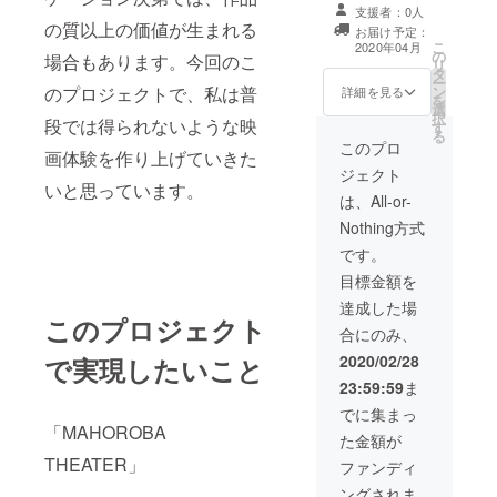
選び連続上映 /
付 ・映画上映の
連続上映いたし
支援者：0人
ください。 ※現
会場：市内屋外
際の飲食物の引
ます。ご希望の
の質以上の価値が生まれる
地への交通宿泊
お届け予定：
換券（有効期
映画が必ず上映
こ
2020年04月
費につきまして
の
限：2020年4月1
できるわけでは
場合もあります。今回のこ
リ
は、各自ご負担
タ
日～2021年4月1
ございません
ー
願います。 【実
ン
のプロジェクトで、私は普
日） ・全上映会
詳細を見る
が、最大限上映
を
施スケジュー
選
の優待券（有効
できるよう努力
択
ル】 隔月ペース
段では得られないような映
す
期限：2020年4
いたします。ま
る
での映画上映 ・
月1日～2021年4
このプロ
た、ご希望の映
画体験を作り上げていきた
映画上映作品
月1日） ・屋外
画を備考欄にご
ジェクト
（予定） 5月：
で観たい映画の
記入ください）
いと思っています。
ビッグ・フィッ
リクエスト（リ
は、All-or-
※支援時、必ず備
シュ / 会場：も
クエストの中か
考欄にご希望の
Nothing方式
ものうらビレッ
ら3本、年度末に
お名前をご記入
ジ予定 ※作品に
連続上映いたし
です。
ください。 ※現
ついては現在交
ます。ご希望の
地への交通宿泊
目標金額を
渉中 7月：ド
映画が必ず上映
費につきまして
ニー・ダーコ /
できるわけでは
達成した場
は、各自ご負担
会場：市内屋外
このプロジェクト
ございません
願います。 ・目
合にのみ、
9月：ナポレオ
が、最大限上映
標達成後、1回だ
ン・ダイナマイ
できるよう努力
2020/02/28
けエアスクリー
で実現したいこと
ト / 会場：市内
いたします。ま
ンの無料レンタ
23:59:59
ま
施設 11月：惑星
た、ご希望の映
ルが可能となり
ソラリス / 会
画を備考欄にご
でに集まっ
ます。←NEW
場：市内屋外 ※
記入ください）
「MAHOROBA
【実施スケ
た金額が
作品については
※支援時、必ず備
ジュール】 隔月
現在交渉中 1
THEATER」
考欄にご希望の
ファンディ
ペースでの映画
月：何がジェー
お名前をご記入
上映 ・映画上映
ングされま
ンに起こったの