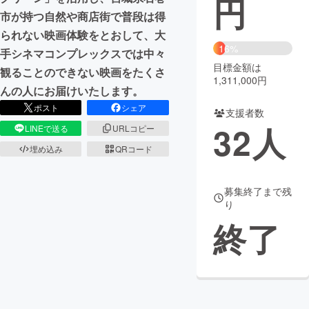
円
市が持つ自然や商店街で普段は得
まちづくり・地域活性化
られない映画体験をとおして、大
16%
手シネマコンプレックスでは中々
目標金額は
CAMPFIRE for Social Good
CAMPFIRE Creation
観ることのできない映画をたくさ
1,311,000円
CAMPFIREふるさと納税
machi-ya
コミュニティ
んの人にお届けいたします。
ポスト
シェア
支援者数
32
人
LINEで送る
URLコピー
埋め込み
QRコード
募集終了まで残
り
終了