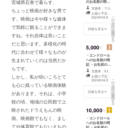
のお名前の明記
宮城県石巻で暮らす、
が育った石
とお礼状の送付
支援者：11人
ちょっと映画が好きな男で
※支援時、必ず備
巻は牡鹿半
お届け予定：
考欄にご希望の
島をはじめ
こ
2020年04月
す。映画は今や様々な媒体
の
お名前をご記入
リ
沢山の自然
タ
ください。 ※現
ー
で気軽に観ることができま
ン
地への交通宿泊
詳細を見る
に恵まれた
を
選
費につきまして
すね。それ自体は良いこと
択
ロケーショ
す
は、各自ご負担
る
ンやおすす
願います。 【実
だと思います。多様化の時
5,000
施スケジュー
円
めスポット
代に合わせて様々なものが
ル】 隔月ペース
がございま
・エンドロール
での映画上映 ・
生まれていくのは当然だか
へのお名前の明
映画上映作品
す。そう
記 ・お礼状の送
（予定） 5月：
いった場所
らです。
付 ・映画上映の
ビッグ・フィッ
支援者：9人
際の飲食物の引
を活用し、
シュ / 会場：も
しかし、私が幼いころとて
お届け予定：
換券（有効期
ものうらビレッ
屋内外の
こ
2020年04月
の
限：2020年4月1
ジ予定 ※作品に
も心に残っている映画体験
リ
様々な素敵
タ
日～2021年4月1
ついては現在交
ー
ン
日） ※支援時、
詳細を見る
な映画体験
があります。それは、小学
渉中 7月：ド
を
選
必ず備考欄にご
ニー・ダーコ /
択
を皆様の提
す
希望のお名前を
校の頃、地域の公民館で上
会場：市内屋外
る
供したい
ご記入くださ
9月：ナポレオ
10,000
映されたドラえもんの映
い。 ※現地への
円
ン・ダイナマイ
思っていま
交通宿泊費につ
ト / 会場：市内
画。映画館でもなく、まし
す。ご支援
・エンドロール
きましては、各
施設 11月：惑星
へのお名前の明
自ご負担願いま
を心よりお
ソラリス / 会
てや体育館でもないまちの
記 ・お礼状の送