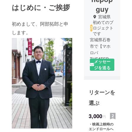
はじめに・ご挨拶
guy
宮城県
初めてのプ
初めまして、阿部拓郎と申
ロジェクト
します。
です
宮城県石巻
市で【マホ
ロバ
THEATER】
メッセー
という自主
ジを送る
映画上映イ
ベントを
行っており
リターンを
ます。
牡鹿半島の
選ぶ
月浦という
海と山に囲
3,000
円
まれた小さ
な地区の出
・映画上映時の
エンドロールへ
身です。私