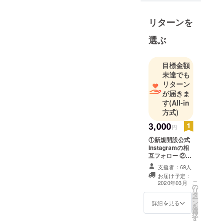
リターンを
選ぶ
目標金額
未達でも
リターン
が届きま
す
(All-in
方式)
3,000
円
①新規開設公式
Instagramの相
互フォロー ②感
謝メッセージ
支援者：69人
ーーーーーーー
お届け予定：
ーーーーーーー
こ
2020年03月
の
ーーーーーーー
リ
タ
ーー ※新規開設
ー
ン
公式Instagram
詳細を見る
を
選
の相互フォロー
択
す
備考欄に必ず