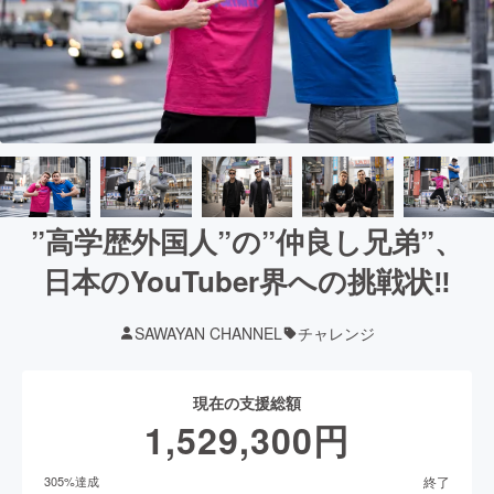
”高学歴外国人”の”仲良し兄弟”、
日本のYouTuber界への挑戦状‼
SAWAYAN CHANNEL
チャレンジ
現在の支援総額
1,529,300
円
終了
305
%達成