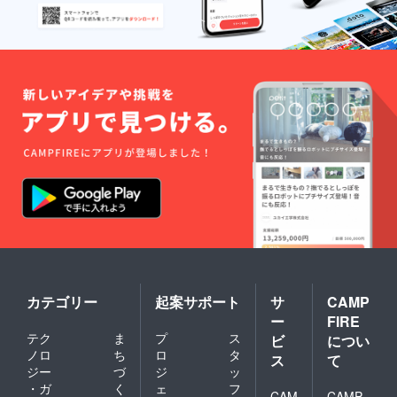
カテゴリー
起案サポート
サ
CAMP
ー
FIRE
テク
ま
プ
ス
ビ
につい
ノロ
ち
ロ
タ
ス
て
ジー
づ
ジ
ッ
・ガ
く
ェ
フ
CAM
CAMP