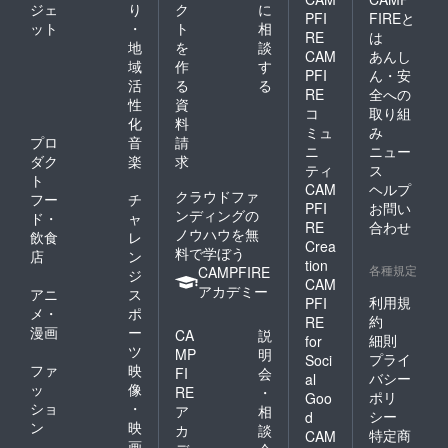
ジェ
り
ク
に
PFI
FIREと
ット
・
ト
相
RE
は
地
を
談
CAM
あんし
域
作
す
PFI
ん・安
活
る
る
RE
全への
性
資
コ
取り組
化
料
ミュ
み
プロ
音
請
ニ
ニュー
ダク
楽
求
ティ
ス
ト
CAM
ヘルプ
クラウドファ
フー
チ
PFI
お問い
ンディングの
ド・
ャ
RE
合わせ
ノウハウを無
飲食
レ
Crea
料で学ぼう
店
ン
tion
各種規定
CAMPFIRE
ジ
CAM
アカデミー
アニ
ス
利用規
PFI
メ・
ポ
約
RE
漫画
ー
CA
説
細則
for
ツ
MP
明
プライ
Soci
ファ
映
FI
会
バシー
al
ッ
像
RE
・
ポリ
Goo
ショ
・
ア
相
シー
d
ン
映
カ
談
特定商
CAM
画