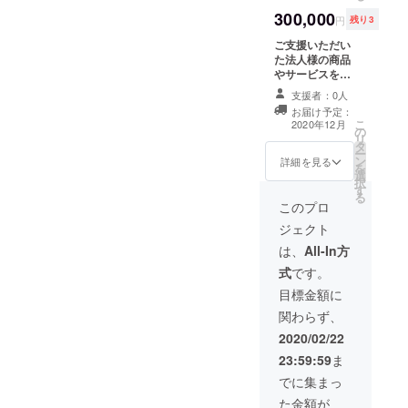
ルに投稿
1ヶ月以内） ※開
時 ：別途確
300,000
ーーーーーーー
催場所：東京 ※
定できしだい、
円
残り3
ーーーーーーー
交通費 ：全額
個別ご連絡いた
ご支援いただい
ーーーーーーー
負担いたしま
します。 ・提案
た法人様の商品
ーー ※新規開設
す。 ※当日の飲
方法：電話 or オ
やサービスを
公式Instagram
食代はリターン
ンライン会議
YouTubeチャン
の相互フォロー
費用に含まれま
ーーーーーーー
支援者：0人
ネルにて面白く
備考欄に必ず
すので費用はか
ーーーーーーー
お届け予定：
紹介させていた
Instagramアカ
かりません。 ※
ーーーーーーー
こ
2020年12月
の
だきます。 ※ご
ウント名を明記
参加者の方々に
ーー
リ
タ
使用時期に期限
ください 必要の
は日時と場所が
ー
ン
はございませ
詳細を見る
ない場合は「必
決まり次第、個
を
選
ん。チャンネル
要無し」と明記
別でご連絡させ
択
す
登録者数お好き
ください 突破記
ていただきま
る
なタイミングで
このプロ
念感謝祭に招待
す。
ご依頼いただけ
いたします。 ※
ーーーーーーー
ジェクト
れば企画作成に
開催日時：未定
ーーーーーーー
はいります。
は、
All-In方
（チャンネル登
ーーーーーーー
録50万人突破後
ーー
式
です。
1ヶ月以内） ※開
目標金額に
催場所：東京 ※
交通費 ：全額
関わらず、
負担いたしま
2020/02/22
す。 ※当日の飲
食代はリターン
23:59:59
ま
費用に含まれま
でに集まっ
すので費用はか
かりません。 ※
た金額が