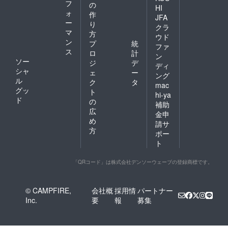
フ
の
HI
ォ
作
JFA
ー
り
クラ
マ
方
ウド
ン
プ
統
ファ
ス
ロ
計
ン
ソー
ジ
デ
ディ
シャ
ェ
ー
ング
ル
ク
タ
mac
グッ
ト
hi-ya
ド
の
補助
広
金申
め
請サ
方
ポー
ト
「QRコード」は株式会社デンソーウェーブの登録商標です。
© CAMPFIRE,
会社概
採用情
パートナー
Inc.
要
報
募集