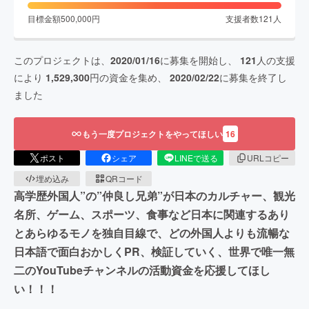
目標金額
500,000
円
支援者数
121
人
このプロジェクトは、
2020/01/16
に募集を開始し、
121
人の支援
により
1,529,300
円の資金を集め、
2020/02/22
に募集を終了し
ました
もう一度プロジェクトをやってほしい
16
ポスト
シェア
LINEで送る
URLコピー
埋め込み
QRコード
高学歴外国人”の”仲良し兄弟”が日本のカルチャー、観光
名所、ゲーム、スポーツ、食事など日本に関連するあり
とあらゆるモノを独自目線で、どの外国人よりも流暢な
日本語で面白おかしくPR、検証していく、世界で唯一無
二のYouTubeチャンネルの活動資金を応援してほし
い！！！