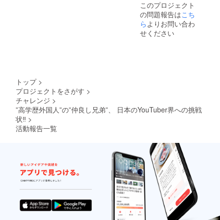
このプロジェクト
の問題報告は
こち
ら
よりお問い合わ
せください
トップ
>
プロジェクトをさがす
>
チャレンジ
>
”高学歴外国人”の”仲良し兄弟”、 日本のYouTuber界への挑戦
状‼
>
活動報告一覧