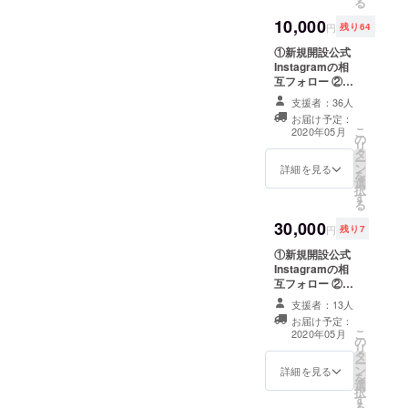
る
Instagramアカ
10,000
ウント名を明記
円
残り64
ください 必要の
①新規開設公式
ない場合は「必
Instagramの相
要無し」と明記
互フォロー ②企
ください
画撮影の同伴券
支援者：36人
＆企画の提案券
お届け予定：
③記念撮影
こ
2020年05月
の
ーーーーーーー
リ
タ
ーーーーーーー
ー
ン
ーーーーーーー
詳細を見る
を
選
ーー ※新規開設
択
す
公式Instagram
る
の相互フォロー
30,000
備考欄に必ず
円
残り7
Instagramアカ
①新規開設公式
ウント名を明記
Instagramの相
ください 必要の
互フォロー ②企
ない場合は「必
画への出演券＆
要無し」と明記
支援者：13人
記念撮影 ③公式
ください ※企画
お届け予定：
インスタグラム
撮影同伴/記念撮
こ
2020年05月
の
への写真投稿
影 ・日時 ：
リ
タ
└記念写真の投
別途確定できし
ー
ン
稿 or あなたの商
詳細を見る
だい、個別ご連
を
選
品やサービスな
絡いたします。
択
す
ど広告したいも
・交通費 ：実
る