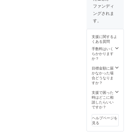
参加者の方々に
ファンディ
は日時と場所が
決まり次第、個
ングされま
別でご連絡させ
す。
ていただきま
す。
ーーーーーーー
ーーーーーーー
支援に関するよ
ーーーーーーー
くある質問
ーー
手数料はいく
らかかります
か？
目標金額に届
かなかった場
合どうなりま
すか？
支援で困った
時はどこに相
談したらいい
ですか？
ヘルプページを
見る