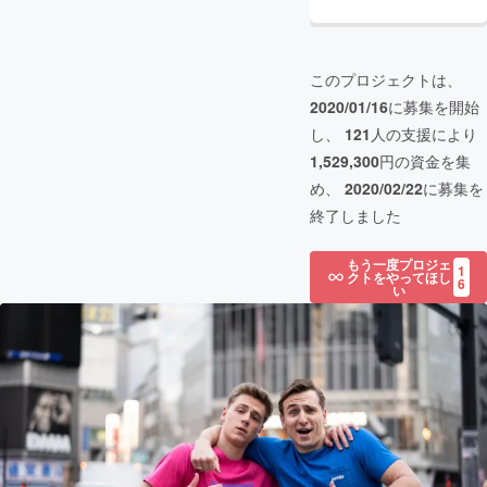
このプロジェクトは、
2020/01/16
に募集を開始
し、
121
人の支援により
1,529,300
円の資金を集
め、
2020/02/22
に募集を
終了しました
もう一度プロジェ
1
クトをやってほし
6
い