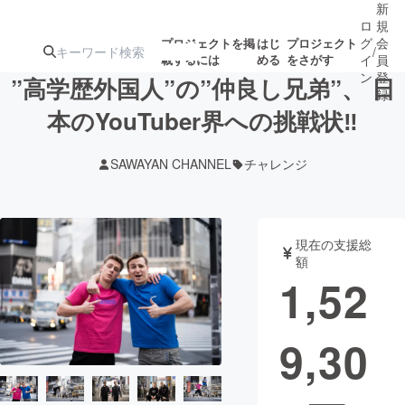
新
ロ
規
グ
会
プロジェクトを掲
はじ
プロジェクト
/
載するには
める
をさがす
イ
員
ン
登
”高学歴外国人”の”仲良し兄弟”、 日
録
本のYouTuber界への挑戦状‼
人気のプロ
注目のリ
注目の新着プロ
募集終了が近いプ
もうすぐ公開
SAWAYAN CHANNEL
チャレンジ
ジェクト
ターン
ジェクト
ロジェクト
されます
アート・写真
音楽
現在の支援総
額
1,52
テクノロジー・ガジェット
ゲーム・サ
9,30
映像・映画
書籍・雑誌
ビジネス・起業
チャレンジ