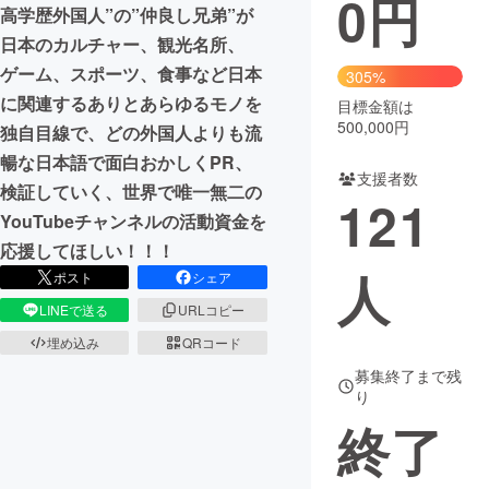
0
円
高学歴外国人”の”仲良し兄弟”が
まちづくり・地域活性化
日本のカルチャー、観光名所、
ゲーム、スポーツ、食事など日本
305%
に関連するありとあらゆるモノを
目標金額は
CAMPFIRE for Social Good
CAMPFIRE Creation
500,000円
独自目線で、どの外国人よりも流
CAMPFIREふるさと納税
machi-ya
コミュニティ
暢な日本語で面白おかしくPR、
支援者数
検証していく、世界で唯一無二の
121
YouTubeチャンネルの活動資金を
応援してほしい！！！
人
ポスト
シェア
LINEで送る
URLコピー
埋め込み
QRコード
募集終了まで残
り
終了