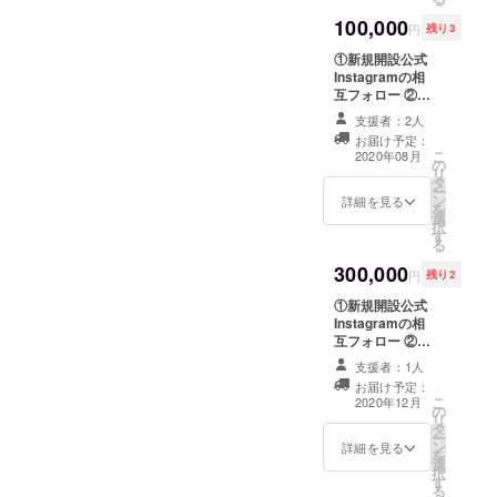
のを撮影して
費になりますの
100,000
Instagram投
で、ご了承くだ
円
残り3
稿。
さいませ。 ・拘
①新規開設公式
ーーーーーーー
束時間：約30分
Instagramの相
ーーーーーーー
~1時間 ※企画の
互フォロー ②
ーーーーーーー
提案券 ・日
チャンネル登録
ーー ※新規開設
時 ：別途確
支援者：2人
者数10万人突破
公式Instagram
定できしだい、
お届け予定：
記念感謝祭に特
の相互フォロー
個別ご連絡いた
こ
2020年08月
の
別招待
備考欄に必ず
します。 ・提案
リ
タ
ーーーーーーー
Instagramアカ
方法：電話 or オ
ー
ン
ーーーーーーー
詳細を見る
ウント名を明記
ンライン会議
を
選
ーーーーーーー
ください 必要の
ーーーーーーー
択
す
ーー ※新規開設
ない場合は「必
ーーーーーーー
る
公式Instagram
要無し」と明記
ーーーーーーー
300,000
の相互フォロー
ください ※企画
ーー
円
残り2
備考欄に必ず
撮影同伴/記念撮
①新規開設公式
Instagramアカ
影 ・日時 ：
Instagramの相
ウント名を明記
別途確定できし
互フォロー ②
ください 必要の
だい、個別ご連
チャンネル登録
ない場合は「必
絡いたします。
支援者：1人
者50万人突破記
要無し」と明記
・交通費 ：実
お届け予定：
念感謝祭にVIP特
ください 突破記
費になりますの
こ
2020年12月
の
別招待 ③あなた
念感謝祭に招待
で、ご了承くだ
リ
タ
の商品やサービ
いたします。 ※
さいませ。 ・拘
ー
ン
スなど広告した
詳細を見る
開催日時：未定
束時間：約30分
を
選
いものを撮影し
（チャンネル登
~1時間 ※企画の
択
す
て公式チャンネ
録10万人突破後
提案券 ・日
る