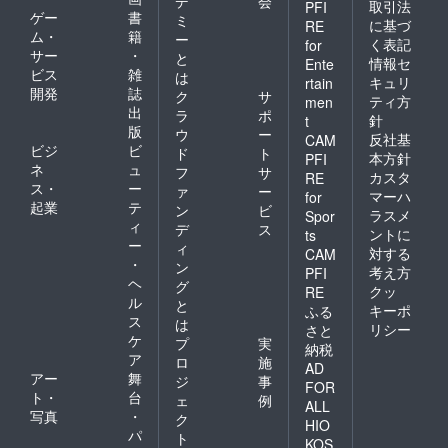
デ
会
取引法
PFI
ゲー
書
ミ
に基づ
RE
ム・
籍
ー
く表記
for
サー
・
と
情報セ
Ente
ビス
雑
は
キュリ
rtain
開発
誌
ク
サ
ティ方
men
出
ラ
ポ
針
t
版
ウ
ー
反社基
CAM
ビジ
ビ
ド
ト
本方針
PFI
ネ
ュ
フ
サ
カスタ
RE
ス・
ー
ァ
ー
マーハ
for
起業
テ
ン
ビ
ラスメ
Spor
ィ
デ
ス
ントに
ts
ー
ィ
対する
CAM
・
ン
考え方
PFI
ヘ
グ
クッ
RE
ル
と
キーポ
ふる
ス
は
リシー
さと
ケ
プ
実
納税
ア
ロ
施
AD
アー
舞
ジ
事
FOR
ト・
台
ェ
例
ALL
写真
・
ク
HIO
パ
ト
KOS