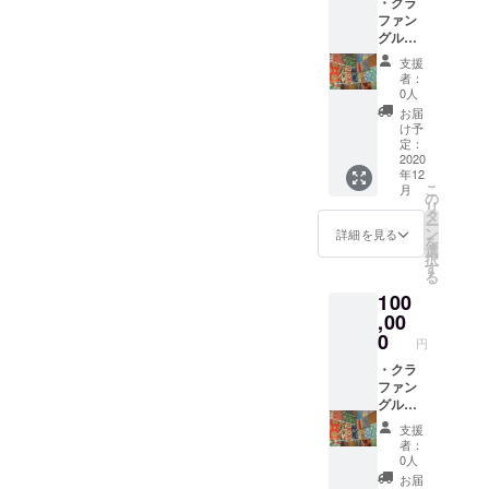
・クラ
年8月ま
らの調査も同時並行で進め
ファン
でに
グルー
なって
ていきながらやっていきま
プご招
いま
支援
待 ・ル
す。 過
す！既に支援いただいた皆
者：
ワンダ
ぎてし
0人
グッズ
さんありがとうございま
まった
お届
セット
場合は
け予
す。まだまだ支援をお願い
・帰国
ご相談
定：
会の招
2020
くださ
したい状況ではありますの
年12
待 ・
い。
こ
月
MAKIN
の
で、活動や牧野にご縁を感
リ
O1日貸
タ
ー
切り(ア
じて頂けた皆さん、引き続
ン
詳細を見る
を
フリカ
選
択
き気にかけて頂けると助か
ビジネ
す
る
スアド
ります！！
100
バイス
付) ＊上
,00
記のリ
0
円
ターン
の権利
・クラ
の有効
ファン
期限は
グルー
いづれ
プご招
支援
も2020
待 ・ル
者：
年4月
ワンダ
0人
~2021
グッズ
お届