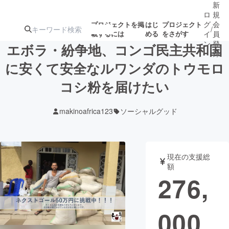
新
ロ
規
グ
会
プロジェクトを掲
はじ
プロジェクト
/
載するには
める
をさがす
イ
員
ン
登
エボラ・紛争地、コンゴ民主共和国
録
に安くて安全なルワンダのトウモロ
コシ粉を届けたい
人気のプロ
注目のリ
注目の新着プロ
募集終了が近いプ
もうすぐ公開
ジェクト
ターン
ジェクト
ロジェクト
されます
makinoafrica123
ソーシャルグッド
アート・写真
音楽
現在の支援総
テクノロジー・ガジェット
ゲーム・サ
額
276,
映像・映画
書籍・雑誌
000
ビジネス・起業
チャレンジ