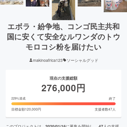
エボラ・紛争地、コンゴ民主共和
国に安くて安全なルワンダのトウ
モロコシ粉を届けたい
makinoafrica123
ソーシャルグッド
現在の支援総額
276,000
円
終了
229
%達成
目標金額
120,000
円
支援者数
47
人
このプロジェクトは、
2020/01/16
に募集を開始し、
47
人の支援