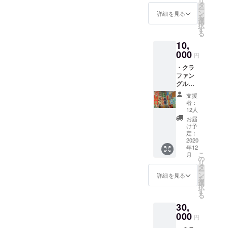
リ
の権利
タ
るような人たちが増えてい
ー
の有効
ン
詳細を見る
を
期限は
選
るので、当時抱えていたネ
択
いづれ
す
る
も2020
ガティブな部分が少しずつ
10,
年4月
改善されていて新時代に向
~2021
000
円
年8月ま
けて舵をきっているのを実
・クラ
でに
ファン
なって
感しました。さて、ケニア
グルー
いま
プご招
す。 過
滞在を終えてのルワンダで
支援
待 ・ル
ぎてし
者：
すが、こちらはいよいよ工
ワンダ
まった
12人
グッズ
場合は
お届
場用の建物の建設をするた
セット
ご相談
け予
・帰国
くださ
定：
めに動き始めています。少
会の招
2020
い。
年12
待 ＊上
し予定地が諸事情で変更に
こ
月
記のリ
の
リ
なったため、再度候補地を
ターン
タ
ー
の権利
ン
詳細を見る
選定して土地の取得許可を
を
の有効
選
択
期限は
す
行えるように動いていくと
る
いづれ
30,
も2020
ころです。また今年は米も
年4月
000
円
販売する予定なので、そち
~2021