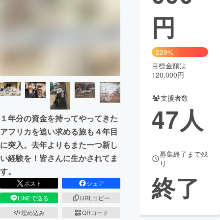
円
まちづくり・地域活性化
CAMPFIRE for Social Good
CAMPFIRE Creation
229%
CAMPFIREふるさと納税
machi-ya
コミュニティ
目標金額は
120,000円
支援者数
47
人
１年分の資金を持ってやってきた
アフリカを追い求める旅も４年目
に突入。去年よりもまた一つ新し
募集終了まで残
い経験を！皆さんに生かされてま
り
す。
終了
ポスト
シェア
LINEで送る
URLコピー
埋め込み
QRコード