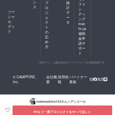
ン
プ
統
ファ
ス
ロ
計
ン
ソー
ジ
デ
ディ
シャ
ェ
ー
ング
ル
ク
タ
mac
グッ
ト
hi-ya
ド
の
補助
広
金申
め
請サ
方
ポー
ト
「QRコード」は株式会社デンソーウェーブの登録商標です。
© CAMPFIRE,
会社概
採用情
パートナー
Inc.
要
報
募集
makinoafrica123
さんへアンコール
もう一度プロジェクトをやってほしい