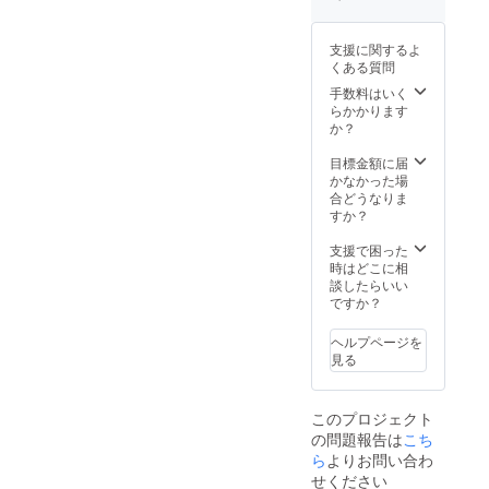
なって
いま
す。 過
支援に関するよ
ぎてし
くある質問
まった
場合は
手数料はいく
ご相談
らかかります
くださ
か？
い。
目標金額に届
かなかった場
合どうなりま
すか？
支援で困った
時はどこに相
談したらいい
ですか？
ヘルプページを
見る
このプロジェクト
の問題報告は
こち
ら
よりお問い合わ
せください