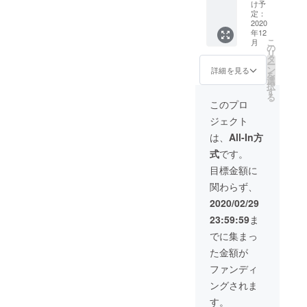
年8月ま
セット
け予
でに
・帰国
定：
なって
会の招
2020
年12
いま
待 ・
こ
月
す。 過
MAKIN
の
リ
ぎてし
O1日貸
タ
ー
まった
切り(ア
ン
詳細を見る
を
場合は
フリカ
選
択
ご相談
ビジネ
す
る
くださ
スアド
このプロ
い。
バイス
ジェクト
付) ・
MAKIN
は、
All-In方
Oと国境
式
です。
を越え
る旅 ＊
目標金額に
上記の
関わらず、
リター
ンの権
2020/02/29
利の有
23:59:59
ま
効期限
はいづ
でに集まっ
れも
た金額が
2020年
4月
ファンディ
~2021
ングされま
年8月ま
でに
す。