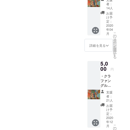
待
者：
会を果たせたりと非常に充
14人
実した４日間でした。また
お届
け予
ケニア滞在は2012年振りで
定：
2020
街の様子もすっかり変わっ
年04
こ
月
の
ていました。あの時は手足
リ
タ
ー
の無い物乞い多いなあと
ン
詳細を見る
を
選
択
か。タクシー乗るのに交渉
す
る
面倒だなあ、ホントにその
5,0
00
値段で連れて行ってくれる
円
・クラ
のかあ。強盗にあいそうだ
ファン
グルー
なあ。などなど。。。と思
プご招
支援
いながら旅していました
待 ・ル
者：
ワンダ
21人
が、今はUberやBoltがあ
グッズ
お届
・帰国
け予
り、決済に現金が必要な場
会の招
定：
待 ＊上
2020
面が日本以上に減ってい
年12
記のリ
こ
月
て、自分たちで食べていけ
ターン
の