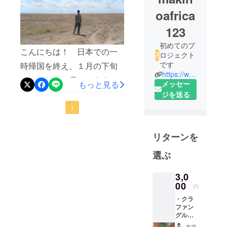
oafrica
123
初めてのプ
こんにちは！ 日本での一
ロジェクト
です
時帰国を終え、１月の下旬
https://www.facebook.com/kota.makino.3
にアフリカに戻ってきまし
もっと見る
メッセー
た。その後、ケニアでミー
ジを送る
ティングがあったためそち
1
らに参加し、今はルワンダ
リターンを
にいます。ケニアでは大学
時代に本の中で登場してい
選ぶ
た人に会えたり、大学の同
3,0
じ学部学科のナイロビ駐在
00
円
の同級生に会えたり、学生
・クラ
時代４年間定期的に会って
ファン
グルー
いたケニア人の留学生と再
プご招
支援