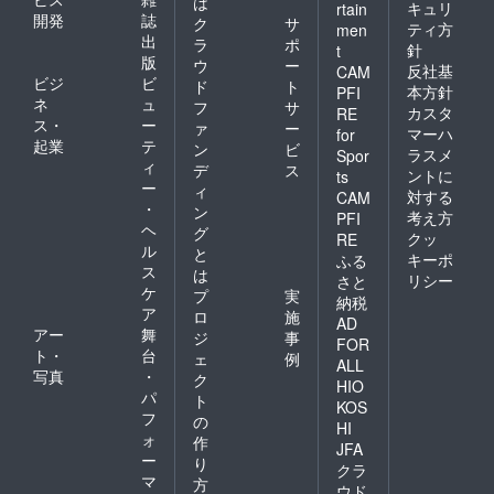
は
キュリ
rtain
開発
誌
ク
サ
ティ方
men
出
ラ
ポ
針
t
版
ウ
ー
反社基
CAM
ビジ
ビ
ド
ト
本方針
PFI
ネ
ュ
フ
サ
カスタ
RE
ス・
ー
ァ
ー
マーハ
for
起業
テ
ン
ビ
ラスメ
Spor
ィ
デ
ス
ントに
ts
ー
ィ
対する
CAM
・
ン
考え方
PFI
ヘ
グ
クッ
RE
ル
と
キーポ
ふる
ス
は
リシー
さと
ケ
プ
実
納税
ア
ロ
施
AD
アー
舞
ジ
事
FOR
ト・
台
ェ
例
ALL
写真
・
ク
HIO
パ
ト
KOS
フ
の
HI
ォ
作
JFA
ー
り
クラ
マ
方
ウド