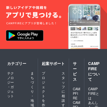
カテゴリー
起案サポート
サ
CAMP
ー
FIRE
テク
ま
プ
ス
ビ
につい
ノロ
ち
ロ
タ
ス
て
ジー
づ
ジ
ッ
・ガ
く
ェ
フ
CAM
CAMP
ジェ
り
ク
に
PFI
FIREと
ット
・
ト
相
RE
は
地
を
談
CAM
あんし
域
作
す