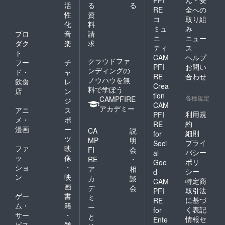
PFI
ん・安
活
る
る
RE
全への
性
資
コ
取り組
化
料
ミュ
み
プロ
音
請
ニ
ニュー
ダク
楽
求
ティ
ス
ト
CAM
ヘルプ
クラウドファ
フー
チ
PFI
お問い
ンディングの
ド・
ャ
RE
合わせ
ノウハウを無
飲食
レ
Crea
料で学ぼう
店
ン
tion
各種規定
CAMPFIRE
ジ
CAM
アカデミー
アニ
ス
利用規
PFI
メ・
ポ
約
RE
漫画
ー
CA
説
細則
for
ツ
MP
明
プライ
Soci
ファ
映
FI
会
バシー
al
ッ
像
RE
・
ポリ
Goo
ショ
・
ア
相
シー
d
ン
映
カ
談
特定商
CAM
画
デ
会
取引法
PFI
ゲー
書
ミ
に基づ
RE
ム・
籍
ー
く表記
for
サー
・
と
情報セ
Ente
ビス
雑