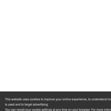
This website uses cookies to improve your online experience, to understand h
is used and to target advertising.
You can revisit your cookie settings at any time on your browser. For more info