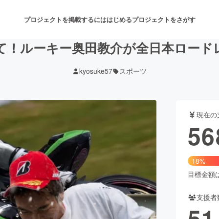
プロジェクトを掲載するには
はじめる
プロジェクトをさがす
て！ルーキー奥田教介が全日本ロード
kyosuke57
スポーツ
注目のリターン
注目の新着プロジェクト
募集終了が近いプロジェクト
も
現在の
音楽
舞台・パフォーマンス
56
ゲーム・サービス開発
フード・飲食店
18%
書籍・雑誌出版
アニメ・漫画
目標金額は3
支援者
チャレンジ
ビューティー・ヘルスケ
51