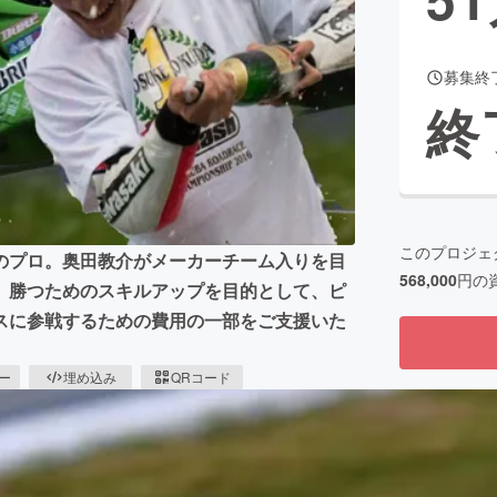
募集終
CAMPFIRE for Social Good
CAMPFIRE Creation
終
CAMPFIREふるさと納税
machi-ya
コミュニティ
このプロジェ
のプロ。奥田教介がメーカーチーム入りを目
568,000
円の
、勝つためのスキルアップを目的として、ピ
スに参戦するための費用の一部をご支援いた
ピー
埋め込み
QRコード