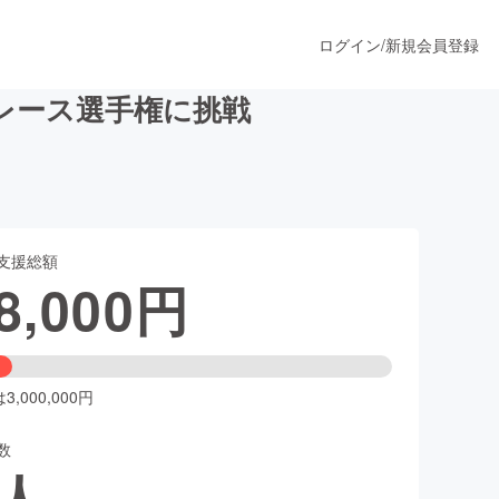
ログイン
/
新規会員登録
レース選手権に挑戦
うすぐ公開されます
支援総額
プロダクト
8,000
円
ファッション
スポーツ
,000,000円
数
ア
ソーシャルグッド
人