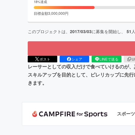
18
%達成
目標金額
3,000,000
円
このプロジェクトは、
2017/03/03
に募集を開始し、
51
ポスト
シェア
LINEで送る
U
レーサーとしての収入だけで食べていけるのが、
スキルアップを目的として、ピレリカップに先行
きます。
スポーツ