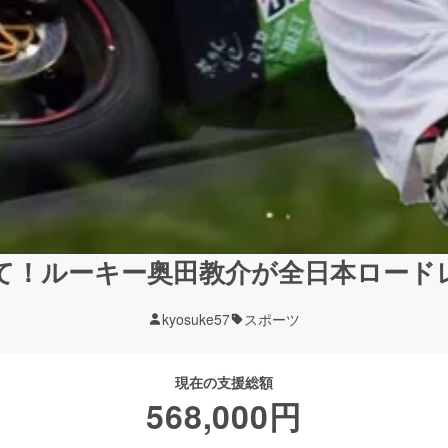
て！ルーキー奥田教介が全日本ロード
kyosuke57
スポーツ
現在の支援総額
568,000
円