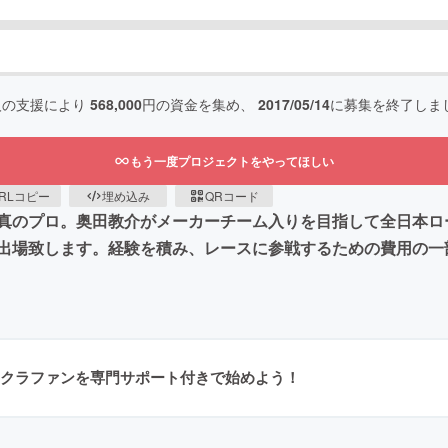
人の支援により
568,000
円の資金を集め、
2017/05/14
に募集を終了しま
もう一度プロジェクトをやってほしい
RLコピー
埋め込み
QRコード
真のプロ。奥田教介がメーカーチーム入りを目指して全日本ロ
出場致します。経験を積み、レースに参戦するための費用の一
クラファンを専門サポート付きで始めよう！