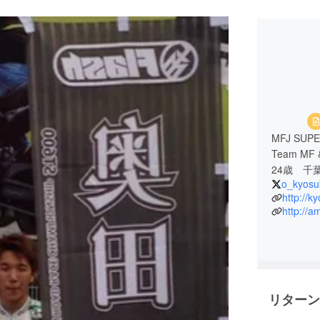
MFJ SUPE
Team MF
24歳 千
o_kyosu
http://
http://a
リターン