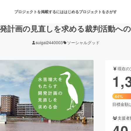
プロジェクトを掲載するには
はじめる
プロジェクトをさがす
発計画の見直しを求める裁判活動へ
suigai2440003
ソーシャルグッド
注目のリターン
注目の新着プロジェクト
募集終了が近いプロジェクト
も
現在の
音楽
舞台・パフォーマンス
1,
ゲーム・サービス開発
フード・飲食店
44%
書籍・雑誌出版
アニメ・漫画
目標金額は3
支援者
チャレンジ
ビューティー・ヘルスケ
40