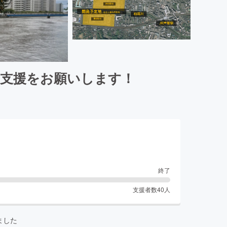
の支援をお願いします！
終了
支援者数
40
人
ました