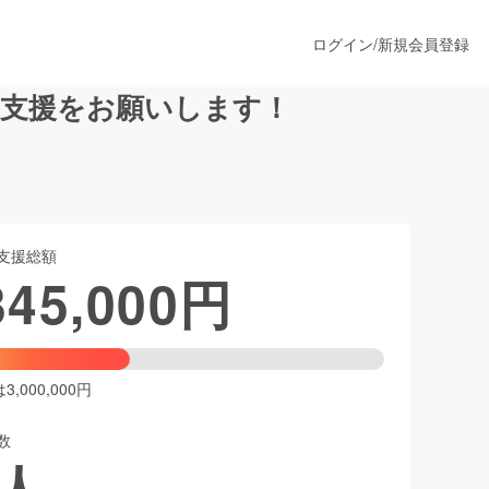
ログイン
/
新規会員登録
の支援をお願いします！
うすぐ公開されます
支援総額
プロダクト
345,000
円
ファッション
スポーツ
,000,000円
数
ア
ソーシャルグッド
人