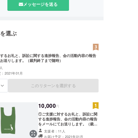
メッセージを送る
を選ぶ
するお礼と、訴訟に関する進捗報告、会の活動内容の報告
お送りします。（裁判終了まで随時）
人
：2021年01月
このリターンを選択する
る
10,000
円
①ご支援に対するお礼と、訴訟に関
する進捗報告、会の活動内容の報告
をメールにてお送りします。（裁判
終了まで随時） ②事務局オリジナル
支援者：11人
デザインのエコバッグをお送りいた
お届け予定：2021年01月