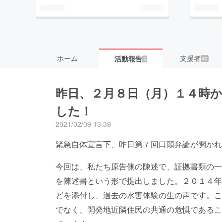
ホーム
支援者
活動報告
40
5
昨日、２月８日（月）１４時
した！
2021/02/09 13:39
緊急自体宣言下、昨日第７回口頭弁論が開かれ
今回は、私たち原告側の陳述で、証拠書類の一
を陳述書という形で提出しました。２０１４年
どを添付し、過去の水害体験の生の声です。こ
でなく、開発地近隣住民の共通の危惧であるこ