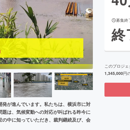
募集終
CAMPFIRE for Social Good
CAMPFIRE Creation
終
CAMPFIREふるさと納税
machi-ya
コミュニティ
このプロジェ
1,345,000
円
開発が進んでいます。私たちは、横浜市に対
問題は、気候変動への対応が叫ばれる昨今に
世の中に知っていただき、裁判継続及び、会