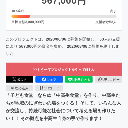
終了
18
%達成
目標金額
3,000,000
円
支援者数
53
人
このプロジェクトは、
2020/06/06
に募集を開始し、
53
人の支援
により
567,000
円の資金を集め、
2020/08/08
に募集を終了しま
した
もう一度プロジェクトをやってほしい
ポスト
シェア
LINEで送る
URLコピー
埋め込み
QRコード
「子ども食堂」ならぬ「中高生食堂」を作り、中高生た
ちが地域のにぎわいの場をつくる！ そして、いろんな人
が交流し、持続可能な社会について考える場を作りた
い！！ その拠点を中高生自身の手で作ります！