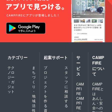
券は当
央市、
愛媛県
とした
ンのイ
人向け5
日の参
西条
内が中
講演や
ベント
回程
加費と
市、西
心とな
フォー
券につ
度・こ
して使
予市、
りま
ラム形
いて▼
ども向
用可能
宇和島
す。松
式の
・ イ
け10回
です。
市 【過
山市が
ワーク
ベント
の実績
交通費
去の実
中心と
ショッ
の内容
があり
や滞在
施例：
なりま
プ講座
にもよ
ます。
費は自
愛媛県
すが、
となり
ります
決まり
己負担
外】山
開催時
ます。
が、基
次第
となり
口県、
期や内
・ ま
本的に
ホーム
ます。
沖縄県
容に
たこど
当団体
ページ
・ オ
・ 日
よって
も向け
のイベ
にて告
ンライ
程はま
様々で
のイベ
ント参
知をさ
ンによ
カテゴリー
起案サポート
サ
CAMP
だ決
す。
ント
加費は
せてい
る参加
ー
FIRE
まって
【過去
は、仮
大人
ただき
の可否
テク
ま
プ
ス
いませ
の実施
想の街
1000
ビ
につい
ます。
につい
んが、
例：愛
でよの
円、こ
・ 今
ノロ
ち
ロ
タ
ては、
ス
て
昨年度
媛県
なかの
ども
回のイ
イベン
ジー
づ
ジ
ッ
はで大
内】今
仕組み
（18歳
ベント
トに
・ガ
く
ェ
フ
人向け5
治市、
を楽し
未満・
CAM
CAMP
券は、
よって
ジェ
り
ク
に
回程
四国中
く学び
高校生
当団体
異なり
PFI
FIREと
ット
・
ト
相
度・こ
央市、
あう体
を含
主催イ
ます。
RE
は
ども向
西条
験イベ
む）は
地
を
談
ベント
（例え
CAM
あんし
け10回
市、西
ント
500円と
につい
ばこど
域
作
す
PFI
ん・安
の実績
予市、
や、中
なって
てはす
も向け
活
る
る
があり
宇和島
高生に
いま
RE
全への
べて適
の体験
性
資
ます。
市 【過
よる小
す。
用可と