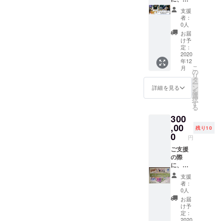
フォー
」にお
コット
希望の
のイベ
ラム形
支援
名前や
キャラ
支援者
ント参
式の
者：
メッ
クター
さまは
加費は
ワーク
0人
セージ
のシー
お名前
大人
ショッ
お届
を掲載
ル 3
を備考
1000
プ講座
け予
（希望
セット
欄にご
円、こ
定：
となり
者） ▼
● 当団
記入く
2020
ども
ます。
年12
リター
体主催
ださ
（18歳
・ ま
こ
月
ンのイ
イベン
い。 ▼
未満・
の
たこど
リ
ベント
ト券
リター
高校生
タ
も向け
ー
券につ
（500
ンにつ
を含
ン
のイベ
詳細を見る
を
いて▼
円）を
いて▼
む）は
選
ント
択
・ イ
10枚
● 中高
500円と
す
は、仮
る
ベント
● 新し
生ス
なって
想の街
300
の内容
い古民
タッフ
いま
でよの
にもよ
家に設
からの
,00
す。
なかの
残り10
ります
置予定
お礼状
・ 大
0
仕組み
円
が、基
の
● こど
人向け
を楽し
本的に
「メッ
もタウ
ご支援
のイベ
く学び
当団体
セージ
ンの公
の際
ント
あう体
のイベ
ボード
式マス
に、ご
は、シ
験イベ
ント参
（仮）
コット
希望の
ティズ
ント
支援
加費は
」にお
キャラ
支援者
ンシッ
や、中
者：
大人
名前や
クター
さまは
プ（主
高生に
0人
1000
メッ
のシー
お名前
権者）
よる小
お届
円、こ
セージ
ル 3
を備考
教育・
学生向
け予
ども
を掲載
セット
欄にご
SDGs・
定：
けの
（18歳
（希望
● 当団
記入く
2020
子ども