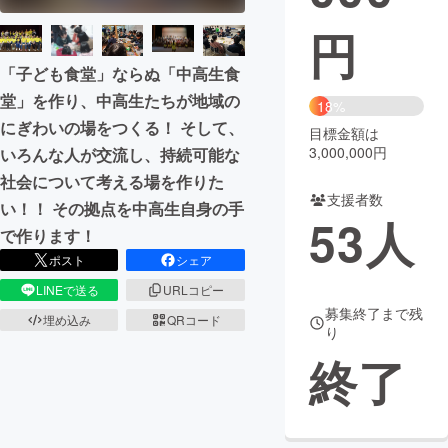
円
まちづくり・地域活性化
「子ども食堂」ならぬ「中高生食
堂」を作り、中高生たちが地域の
CAMPFIRE for Social Good
CAMPFIRE Creation
18%
にぎわいの場をつくる！ そして、
CAMPFIREふるさと納税
machi-ya
コミュニティ
目標金額は
3,000,000円
いろんな人が交流し、持続可能な
社会について考える場を作りた
支援者数
い！！ その拠点を中高生自身の手
53
人
で作ります！
ポスト
シェア
LINEで送る
URLコピー
募集終了まで残
埋め込み
QRコード
り
終了