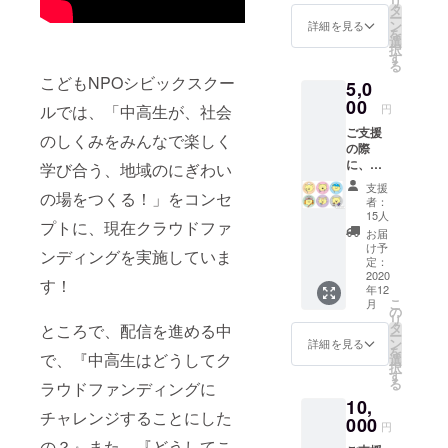
リ
リター
かの仕組み
タ
ー
ンにつ
ン
詳細を見る
を楽しく学
を
いて▼
選
択
びあう場づ
● 中高
す
る
生ス
くりを行っ
こどもNPOシビックスクー
5,0
タッフ
ています。
からの
00
円
ルでは、「中高生が、社会
お礼状
ご支援
のしくみをみんなで楽しく
の際
に、ご
学び合う、地域のにぎわい
希望の
支援
支援者
の場をつくる！」をコンセ
者：
さまは
15人
プトに、現在クラウドファ
お名前
お届
を備考
け予
ンディングを実施していま
欄にご
定：
記入く
2020
す！
年12
ださ
こ
月
い。 ▼
の
リ
リター
タ
ところで、配信を進める中
ー
ンにつ
ン
詳細を見る
を
いて▼
で、『中高生はどうしてク
選
択
● 中高
す
る
ラウドファンディングに
生ス
10,
タッフ
チャレンジすることにした
からの
000
円
お礼状
の？』また、『どうしてこ