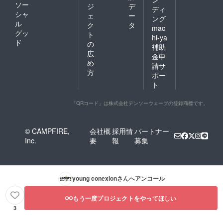
ソー
ジ
デ
対応が
己負担
ども向
心とな
効期限
ディ
シャ
難しい
となり
け10回
りま
ェ
ー
はござ
ング
かと思
ます。
の実績
す。松
ル
いませ
ク
タ
mac
いま
・ オ
があり
山市が
ん。
グッ
ト
hi-ya
す。）
ンライ
ます。
中心と
ド
の
補助
詳細に
ンによ
決まり
なりま
広
ついて
る参加
次第
すが、
金申
め
は、決
の可否
ホーム
開催時
請サ
まり次
につい
ページ
期や内
方
ポー
第ホー
ては、
にて告
容に
ト
ムペー
イベン
知をさ
よって
ジにて
トに
せてい
様々で
告知を
よって
ただき
す。
「QRコード」は株式会社デンソーウェーブの登録商標です。
させて
異なり
ます。
【過去
いただ
ます。
・ 今
の実施
きま
（例え
回のイ
例：愛
© CAMPFIRE,
会社概
採用情
パートナー
す。
ばこど
ベント
媛県
Inc.
要
報
募集
・ イ
も向け
券は、
内】今
ベント
の体験
当団体
治市、
券の有
イベン
主催イ
四国中
効期限
トにつ
ベント
央市、
はござ
いては
につい
西条
young conexion
さんへアンコール
いませ
対応が
てはす
市、西
ん。
難しい
べて適
予市、
かと思
用可と
宇和島
もう一度プロジェクトをやってほしい
いま
なって
市 【過
3
す。）
いま
去の実
詳細に
す。
施例：