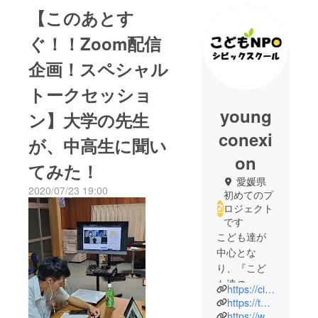
【このあとす
ぐ！！Zoom配信
企画！スペシャル
トークセッショ
young
ン】大学の先生
conexi
が、中高生に聞い
on
てみた！
愛媛県
2020/07/23 19:00
初めてのプ
ロジェクト
です
こども達が
中心とな
り、『こど
も達の、こ
https://civicschool.org/
ども達によ
https://twitter.com/npocivicschool
る、よのな
https://www.instagram.com/npocivicschool/