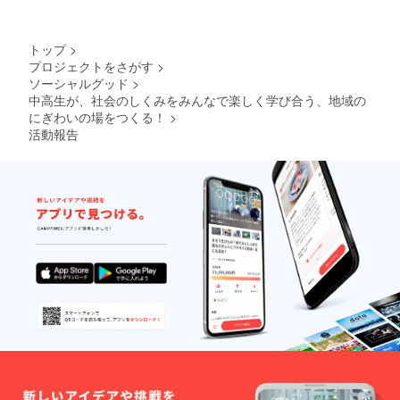
の実績
となり
たこど
大人
者・
す。
があり
ます。
も向け
1000
2021年
【過去
ます。
・ 開
のイベ
円、こ
8月31日
の実施
決まり
トップ
>
催場所
ント
ども
まで）
例：愛
次第
プロジェクトをさがす
>
につい
は、仮
（18歳
● 当団
媛県
ホーム
ソーシャルグッド
>
ては、
想の街
未満・
体が制
内】今
ページ
愛媛県
でよの
高校生
作に協
中高生が、社会のしくみをみんなで楽しく学び合う、地域の
治市、
にて告
内が中
なかの
を含
力した
四国中
にぎわいの場をつくる！
>
知をさ
心とな
仕組み
む）は
ボード
央市、
せてい
活動報告
りま
を楽し
500円と
ゲーム
西条
ただき
す。松
く学び
なって
「ライ
市、西
ます。
山市が
あう体
いま
フリテ
予市、
・ 今
中心と
験イベ
す。
ラシー
宇和島
回のイ
なりま
ント
・ 大
ゲー
市 【過
ベント
すが、
や、中
人向け
ム」 1
去の実
券は、
開催時
高生に
のイベ
セット
施例：
当団体
期や内
よる小
ント
※ ライ
愛媛県
主催イ
容に
学生向
は、シ
フリテ
外】山
ベント
よって
けの
ティズ
ラシー
口県、
につい
様々で
ワーク
ンシッ
ゲーム
沖縄県
てはす
す。
ショッ
プ（主
につい
・ 日
べて適
【過去
プ講座
権者）
ては、
程はま
用可と
の実施
となり
教育・
10セッ
だ決
なって
例：愛
ます。
SDGs・
トの限
まって
いま
媛県
・ 開
子ども
定とな
いませ
す。
内】今
催場所
の権利
りま
んが、
・ イ
治市、
につい
などを
す。 ▼
昨年度
ベント
四国中
ては、
テーマ
リター
はで大