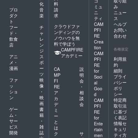
コ
取り組
イベン
化
料
決まり
去の実
学生向
・ 大
なって
トにつ
ミュ
み
次第
施例：
けの
人向け
プロ
音
請
いま
いては
ニ
ニュー
ホーム
愛媛県
ワーク
のイベ
す。
ダク
楽
求
対応が
ティ
ス
ページ
外】山
ショッ
ント
・ イ
難しい
ト
CAM
ヘルプ
にて告
口県、
プ講座
は、シ
ベント
かと思
クラウドファ
フー
チ
知をさ
沖縄県
となり
ティズ
券は当
PFI
お問い
いま
ンディングの
ド・
ャ
せてい
・ 日
ます。
ンシッ
日の参
す。）
RE
合わせ
ノウハウを無
飲食
レ
ただき
程はま
・ 開
プ（主
加費と
詳細に
Crea
料で学ぼう
ます。
だ決
催場所
権者）
して使
店
ン
ついて
tion
・ 今
まって
につい
教育・
各種規定
用可能
CAMPFIRE
は、決
ジ
CAM
回のイ
いませ
ては、
SDGs・
です。
まり次
アカデミー
アニ
ス
ベント
んが、
愛媛県
子ども
利用規
PFI
交通費
第ホー
メ・
ポ
券は、
昨年度
内が中
の権利
や滞在
約
ムペー
RE
漫画
ー
当団体
はで大
心とな
などを
CA
説
費は自
ジにて
細則
for
主催イ
人向け5
りま
テーマ
ツ
己負担
告知を
MP
明
プライ
Soci
ベント
回程
す。松
とした
となり
させて
ファ
映
FI
会
バシー
al
につい
度・こ
山市が
講演や
ます。
いただ
ッ
像
RE
・
ポリ
てはす
ども向
中心と
フォー
Goo
・ オ
きま
ショ
・
ア
相
べて適
け10回
なりま
ラム形
ンライ
シー
d
す。
ン
映
用可と
の実績
すが、
式の
カ
談
ンによ
・ イ
特定商
CAM
なって
があり
開催時
ワーク
画
る参加
デ
会
ベント
取引法
PFI
いま
ます。
期や内
ショッ
の可否
ゲー
書
券の有
ミ
に基づ
RE
す。
決まり
容に
プ講座
につい
効期限
ム・
籍
ー
く表記
for
・ イ
次第
よって
となり
ては、
はござ
サー
・
と
ベント
ホーム
様々で
ます。
情報セ
イベン
Ente
いませ
ビス
雑
は
券は当
ページ
す。
・ ま
トに
ん。
キュリ
rtain
開発
誌
日の参
にて告
【過去
たこど
よって
ク
サ
ティ方
men
加費と
知をさ
の実施
も向け
異なり