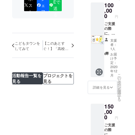
円、こ
Eで
100
タッフ
新しい
ス
ェ
ども
送
からの
,00
古民家
（18歳
ト
ア
お礼状
る
に設置
0
未満・
円
● こど
予定の
高校生
もタウ
ご支援
「メッ
を含
ンの公
の際
セージ
む）は
式マス
に、ご
ボード
500円と
コット
希望の
（仮）
なって
支援
キャラ
支援者
こどもタウンを
【このあとす
」にお
いま
者：
クター
さまは
名前や
してみて
ぐ！】「高校生
す。
1人
のシー
お名前
メッ
・ 大
がこれからの学
お届
ル 3
を備考
セージ
人向け
け予
びについて聞い
セット
欄にご
を掲載
定：
のイベ
てみた！
● 当団
記入く
2020
（希望
ント
Vol.7」トーク
年12
体主催
ださ
者） ▼
は、シ
こ
活動報告一覧を
プロジェクトを
月
セッションを配
イベン
い。 ▼
リター
の
ティズ
リ
見る
見る
信します！
ト券
リター
ンのイ
タ
ンシッ
ー
（500
ンにつ
ベント
ン
プ（主
詳細を見る
を
円）を5
いて▼
券につ
選
権者）
択
枚 ●
● 中高
いて▼
す
教育・
る
新しい
生ス
・ イ
SDGs・
150
古民家
タッフ
ベント
子ども
に設置
からの
,00
の内容
の権利
予定の
お礼状
にもよ
0
などを
円
「メッ
● こど
ります
テーマ
セージ
もタウ
ご支援
が、基
とした
ボード
ンの公
の際
本的に
講演や
（仮）
式マス
に、ご
当団体