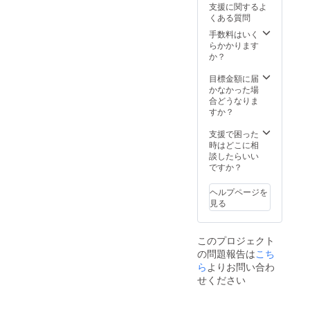
内】今
支援に関するよ
ワーク
いま
告の形
新しい
や、中
治市、
くある質問
ショッ
す。
で紹介
古民家
高生に
四国中
プ講座
・ 大
させて
に設置
よる小
手数料はいく
央市、
となり
人向け
いただ
予定の
学生向
らかかります
西条
ます。
のイベ
きま
「メッ
けの
か？
市、西
・ ま
ント
す。
セージ
ワーク
予市、
たこど
は、シ
（希望
ボード
ショッ
目標金額に届
宇和島
も向け
ティズ
者・
（仮）
プ講座
かなかった場
市 【過
のイベ
ンシッ
2021年
」にお
となり
合どうなりま
去の実
ント
プ（主
8月31日
名前や
ます。
すか？
施例：
は、仮
権者）
まで）
メッ
・ 開
愛媛県
想の街
教育・
▼リ
セージ
催場所
支援で困った
外】山
でよの
SDGs・
ターン
を掲載
につい
時はどこに相
口県、
なかの
子ども
のイベ
（希望
ては、
談したらいい
沖縄県
仕組み
の権利
ント券
者）
愛媛県
ですか？
・ 日
を楽し
などを
につい
● 当団
内が中
程はま
く学び
テーマ
て▼
体ホー
心とな
だ決
ヘルプページを
あう体
とした
・ イ
ムペー
りま
まって
見る
験イベ
講演や
ベント
ジに
す。松
いませ
ント
フォー
の内容
て、バ
山市が
んが、
や、中
ラム形
にもよ
ナー広
中心と
昨年度
このプロジェクト
高生に
式の
ります
告の形
なりま
はで大
の問題報告は
こち
よる小
ワーク
が、基
で紹介
すが、
人向け5
学生向
ショッ
本的に
させて
ら
よりお問い合わ
開催時
回程
けの
プ講座
当団体
いただ
期や内
度・こ
せください
ワーク
となり
のイベ
きま
容に
ども向
ショッ
ます。
ント参
す。
よって
け10回
プ講座
・ ま
加費は
（希望
様々で