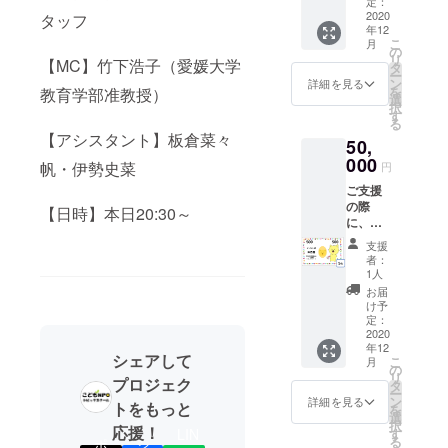
のシー
定：
記入く
2020
ル 1
タッフ
年12
ださ
セット
こ
月
い。 ▼
● 当団
の
リ
【MC】竹下浩子（愛媛大学
リター
体主催
タ
ー
ンにつ
イベン
ン
詳細を見る
を
教育学部准教授）
いて▼
ト券
選
択
● 中高
（500
す
る
生ス
円） 1
【アシスタント】板倉菜々
50,
タッフ
枚 ▼リ
からの
000
ターン
帆・伊勢史菜
円
お礼状
のイベ
ご支援
● こど
ント券
の際
もタウ
につい
【日時】本日20:30～
に、ご
ンの公
て▼
希望の
式マス
・ イ
支援
支援者
コット
ベント
者：
さまは
キャラ
の内容
1人
お名前
クター
にもよ
お届
を備考
のシー
ります
け予
欄にご
ル 1
定：
が、基
記入く
2020
セット
本的に
年12
ださ
● 当団
当団体
シェアして
こ
月
い。 ▼
体主催
の
のイベ
リ
リター
プロジェク
イベン
タ
ント参
ー
ンにつ
ト券
ン
加費は
詳細を見る
トをもっと
を
いて▼
（500
選
大人
択
● 中高
応援！
円） 3
す
LIN
1000
る
ポ
シ
生ス
枚 ●