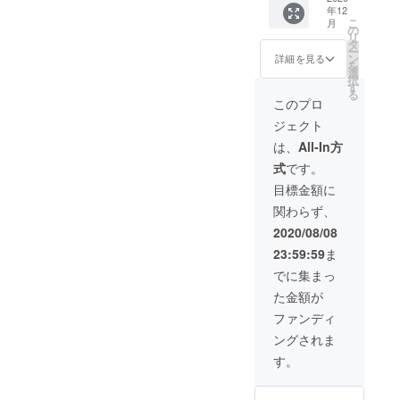
ワーク
年12
未満・
者） ▼
体主催
ださ
の権利
ショッ
こ
月
高校生
リター
イベン
い。 ▼
などを
の
プ講座
リ
を含
ンのイ
ト券
リター
テーマ
タ
となり
ー
む）は
ベント
（500
ンにつ
とした
ン
ます。
詳細を見る
を
500円と
券につ
円）を
いて▼
講演や
選
・ 開
択
なって
いて▼
10枚
● 中高
フォー
す
催場所
る
いま
・ イ
● 新し
生ス
ラム形
につい
このプロ
す。
ベント
い古民
タッフ
式の
ては、
ジェクト
・ 大
の内容
家に設
からの
ワーク
愛媛県
人向け
にもよ
置予定
お礼状
ショッ
内が中
は、
All-In方
のイベ
ります
の
● こど
プ講座
心とな
式
です。
ント
が、基
「メッ
もタウ
となり
りま
は、シ
本的に
セージ
ンの公
ます。
す。松
目標金額に
ティズ
当団体
ボード
式マス
・ ま
山市が
関わらず、
ンシッ
のイベ
（仮）
コット
たこど
中心と
プ（主
ント参
」にお
キャラ
も向け
なりま
2020/08/08
権者）
加費は
名前や
クター
のイベ
すが、
23:59:59
ま
教育・
大人
メッ
のシー
ント
開催時
SDGs・
1000
セージ
ル 3
は、仮
期や内
でに集まっ
子ども
円、こ
を掲載
セット
想の街
容に
た金額が
の権利
ども
（希望
● 当団
でよの
よって
などを
（18歳
者）
体主催
なかの
様々で
ファンディ
テーマ
未満・
● 当団
イベン
仕組み
す。
ングされま
とした
高校生
体ホー
ト券
を楽し
【過去
講演や
を含
ムペー
（500
く学び
の実施
す。
フォー
む）は
ジに
円）を
あう体
例：愛
ラム形
500円と
て、バ
15セッ
験イベ
媛県
式の
なって
ナー広
ト ●
ント