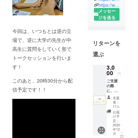
https://www.facebook.com/npocivicschool/
かのための
メッセー
学びの場づ
ジを送る
くり』のた
めの法人を
今回は、いつもとは逆の立
立ち上げま
した！シ
場で、逆に大学の先生が中
リターンを
ティズン
高生に質問をしていく形で
シップ教育
選ぶ
トークセッションを行いま
や主権者教
す！
育・子ども
3,0
00
の権利・
円
SDGs など、
このあと、20時30分から配
ご支援
の際
さまざまな
信予定です！！
に、ご
観点からよ
希望の
支援
のなかの課
支援者
者：
さまは
17人
題に対する
お名前
お届
プロジェク
を備考
け予
欄にご
トを主体的
定：
記入く
2020
に行いなが
年12
ださ
こ
月
ら、よのな
い。 ▼
の