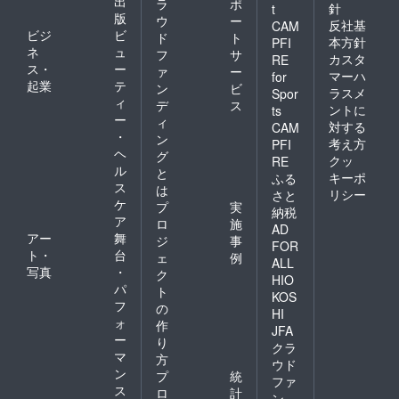
出
ラ
ポ
針
t
して使
せてい
例：愛
のイベ
ます。
版
ウ
ー
反社基
CAM
用可能
ただき
媛県
ント
（例え
ビジ
ビ
ド
ト
です。
ます。
内】今
は、仮
本方針
PFI
ばこど
ネ
ュ
フ
サ
交通費
・ 今
治市、
想の街
も向け
カスタ
RE
ス・
ー
や滞在
回のイ
四国中
でよの
ァ
ー
の体験
マーハ
for
費は自
ベント
央市、
なかの
起業
テ
イベン
ン
ビ
ラスメ
Spor
己負担
券は、
西条
仕組み
トにつ
ィ
デ
ス
ントに
ts
となり
当団体
市、西
を楽し
いては
ー
ィ
対する
ます。
主催イ
予市、
く学び
CAM
対応が
・
ン
・ オ
ベント
宇和島
あう体
難しい
考え方
PFI
ヘ
ンライ
につい
市 【過
験イベ
グ
かと思
クッ
RE
ンによ
てはす
去の実
ント
ル
いま
と
キーポ
ふる
る参加
べて適
施例：
や、中
す。）
ス
は
リシー
さと
の可否
用可と
愛媛県
高生に
詳細に
ケ
プ
実
納税
につい
なって
外】山
よる小
ついて
ア
ロ
施
ては、
いま
口県、
学生向
は、決
AD
アー
舞
ジ
事
イベン
す。
沖縄県
けの
まり次
FOR
ト・
台
トに
・ イ
・ 日
ワーク
第ホー
ェ
例
ALL
よって
ベント
程はま
ショッ
ムペー
写真
・
ク
HIO
異なり
券は当
だ決
プ講座
ジにて
パ
ト
KOS
ます。
日の参
まって
となり
告知を
フ
の
（例え
加費と
いませ
ます。
HI
させて
ォ
作
ばこど
して使
んが、
・ 開
いただ
JFA
ー
も向け
用可能
昨年度
催場所
り
きま
クラ
の体験
です。
はで大
につい
マ
す。
方
ウド
イベン
交通費
人向け5
ては、
・ イ
ン
プ
統
ファ
トにつ
や滞在
回程
愛媛県
ベント
ス
ロ
計
いては
費は自
度・こ
内が中
ン
券の有