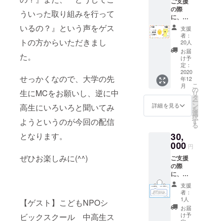
ご支援
● こど
の際
もタウ
ういった取り組みを行って
に、ご
ンの公
希望の
式マス
いるの？』という声をゲス
支援
支援者
コット
者：
さまは
トの方からいただきまし
キャラ
20人
お名前
クター
お届
た。
を備考
のシー
け予
欄にご
ル 1
定：
記入く
2020
セット
せっかくなので、大学の先
年12
ださ
こ
月
い。 ▼
の
生にMCをお願いし、逆に中
リ
リター
タ
ー
ンの内
ン
詳細を見る
高生にいろいろと聞いてみ
を
容につ
選
択
いて▼
ようというのが今回の配信
す
る
● 中高
30,
となります。
生ス
タッフ
000
円
からの
ぜひお楽しみに(^^)
ご支援
お礼状
の際
● こど
に、ご
もタウ
希望の
ンの公
支援
支援者
式マス
者：
さまは
コット
1人
【ゲスト】こどもNPOシ
お名前
キャラ
お届
を備考
クター
け予
ビックスクール 中高生ス
欄にご