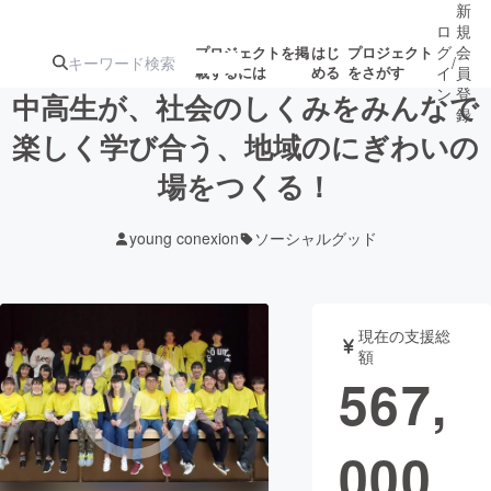
新
ロ
規
グ
会
プロジェクトを掲
はじ
プロジェクト
/
載するには
める
をさがす
イ
員
ン
登
中高生が、社会のしくみをみんなで
録
楽しく学び合う、地域のにぎわいの
場をつくる！
人気のプロ
注目のリ
注目の新着プロ
募集終了が近いプ
もうすぐ公開
ジェクト
ターン
ジェクト
ロジェクト
されます
young conexion
ソーシャルグッド
アート・写真
音楽
現在の支援総
テクノロジー・ガジェット
ゲーム・サ
額
567,
映像・映画
書籍・雑誌
000
ビジネス・起業
チャレンジ