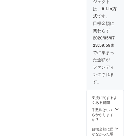
ジェクト
装飾」
のリ
希望のお名前を
リ
ターン
ご記入くださ
は、
All-In方
ターン
は第13
い。 ※お届け予
式
です。
を動画
回新町
定日はあくまで
付き
祭終了
支援者様と相談
目標金額に
メール
後にリ
させて頂きます
関わらず、
を希望
ターン
ので、目安で
される
させて
す。 ※公序良俗
2020/05/07
場合
頂きま
に反する内容、
23:59:59
ま
⇒「動
す。 ※
法令に違反する
画付き
パンフ
内容などはお受
でに集まっ
メー
レット
けできません。
た金額が
ル」 と
の場
備考欄
合、郵
ファンディ
に入力
送させ
ングされま
して下
て頂き
さい。
ます。
す。
※どちら
※リター
のリ
ンは金
ターン
額に応
支援に関するよ
も第13
じて上
くある質問
回新町
乗せさ
祭終了
せて頂
手数料はいく
後にリ
きま
らかかります
ターン
す。
か？
させて
1000円
頂きま
のお礼
目標金額に届
す。 ※
メー
かなかった場