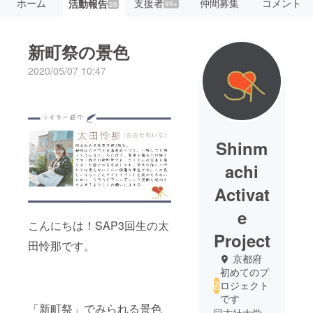
ホーム
支援者
仲間募集
コメント
活動報告
99+
26
新町祭の景色
2020/05/07 10:47
Shinm
achi
Activat
e
こんにちは！SAP3回生の太
Project
田怜那です。
京都府
初めてのプ
ロジェクト
です
「新町祭」でみられる景色