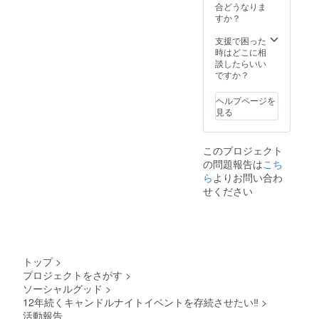
リター
ル、
合どうなりま
ンは金
3000円
すか？
額に応
のお礼
じて上
の手紙
支援で困った
乗せし
も一緒
時はどこに相
ますの
にリ
談したらいい
で、
ターン
ですか？
1000円
させて
のお礼
頂きま
ヘルプページを
メー
す。
見る
ル、
3000円
のお礼
このプロジェクト
の手
の問題報告は
こち
紙、
5000円
ら
よりお問い合わ
のHPと
せください
パンフ
レット
掲載の
分のリ
ターン
もすべ
トップ
>
て含み
プロジェクトをさがす
>
ます。
ソーシャルグッド
>
☆参考
までに
12年続くキャンドルナイトイベントを存続させたい‼
>
☆ 2019
活動報告