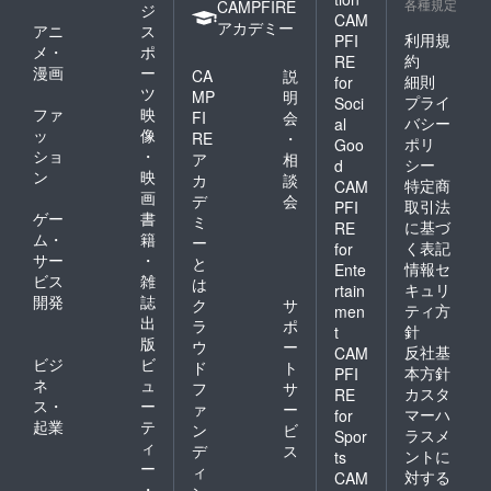
各種規定
CAMPFIRE
ジ
CAM
アカデミー
アニ
ス
利用規
PFI
メ・
ポ
約
RE
漫画
ー
CA
説
細則
for
ツ
MP
明
プライ
Soci
ファ
映
FI
会
バシー
al
ッ
像
RE
・
ポリ
Goo
ショ
・
ア
相
シー
d
ン
映
カ
談
特定商
CAM
画
デ
会
取引法
PFI
ゲー
書
ミ
に基づ
RE
ム・
籍
ー
く表記
for
サー
・
と
情報セ
Ente
ビス
雑
は
キュリ
rtain
開発
誌
ク
サ
ティ方
men
出
ラ
ポ
針
t
版
ウ
ー
反社基
CAM
ビジ
ビ
ド
ト
本方針
PFI
ネ
ュ
フ
サ
カスタ
RE
ス・
ー
ァ
ー
マーハ
for
起業
テ
ン
ビ
ラスメ
Spor
ィ
デ
ス
ントに
ts
ー
ィ
対する
CAM
・