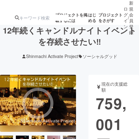
新
ロ
規
グ
会
プロジェクトを掲
はじ
プロジェクト
/
載するには
める
をさがす
イ
員
ン
登
12年続くキャンドルナイトイベント
録
を存続させたい‼
人気のプロ
注目のリ
注目の新着プロ
募集終了が近いプ
もうすぐ公開
Shinmachi Activate Project
ソーシャルグッド
ジェクト
ターン
ジェクト
ロジェクト
されます
アート・写真
音楽
現在の支援総
額
759,
テクノロジー・ガジェット
ゲーム・サ
001
映像・映画
書籍・雑誌
ビジネス・起業
チャレンジ