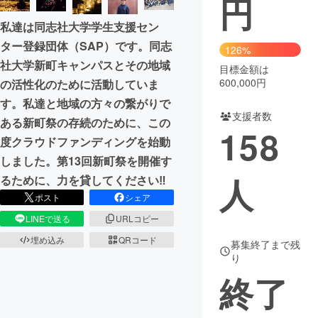
円
私達は同志社大学学生支援セン
まちづくり・地域活性化
ター登録団体（SAP）です。同志
126%
社大学新町キャンパスとその地域
目標金額は
CAMPFIRE for Social Good
CAMPFIRE Creation
600,000円
の活性化のために活動していま
CAMPFIREふるさと納税
machi-ya
コミュニティ
す。私達と地域の方々の繋がりで
支援者数
ある新町祭の存続のために、この
158
度クラウドファンディングを始動
しました。第13回新町祭を開催す
人
るために、力を貸してください‼
ポスト
シェア
LINEで送る
URLコピー
埋め込み
QRコード
募集終了まで残
り
終了