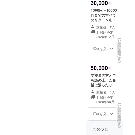
30,000
メール
どちら
円
を添付
か選択
1000円～10000
させて
してく
円までのすべて
頂く ※
ださ
のリターンをさ
支援時
い〉 ☆
せて頂きます。
に必ず
パンフ
支援者：2人
ですので、 1000
備考欄
レット
お届け予定：
円のお礼メー
にご希
にお名
こ
2020年12月
の
ル、3000円のお
望のお
前記載
リ
タ
礼のお手紙、
名前を
をご希
ー
ン
5000円のHPと
詳細を見る
ご記入
望する
を
選
パンフレットに
くださ
場合
択
す
支援者様のお名
い。
⇒「パ
る
前掲載、10000
※〈上記
ンフ
50,000
円の新町祭装飾
円
どちら
レッ
に支援者様のお
か選択
ト」
支援者の方とご
名前掲載と新町
してく
HPにお
相談の上、ご希
祭動画のプレゼ
ださ
名前記
望に沿ったリ
ント、全てをリ
い〉 ☆
載をご
ターンをSAPが
ターンさせて頂
支援者：1人
リター
希望す
提供させて頂き
きます。 ※支援
お届け予定：
ンをお
る場合
ます。(ex.地域
こ
時、必ず備考欄
2020年09月
名前入
⇒「HP
の
貢献性の高い活
リ
にご希望のお名
り装飾
」と備
タ
動、人材派遣・
ー
前をご記入くだ
を希望
考欄に
ン
鴨川清掃・企業
詳細を見る
を
さい。 ※このリ
される
入力し
選
周辺地域清掃・
択
ターンは第13回
場合
て下さ
す
イベント参加
る
新町祭終了後に
⇒「名
い。 ※
等） ※支援時、
このプロ
させて頂きます
前入り
こちら
必ず備考欄にご