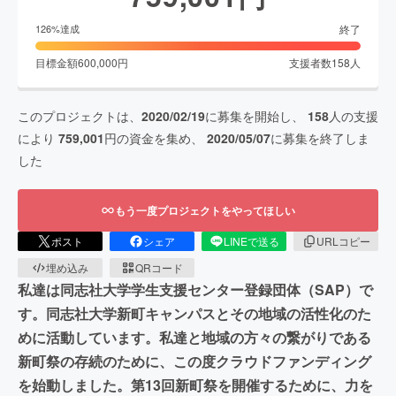
終了
126
%達成
目標金額
600,000
円
支援者数
158
人
このプロジェクトは、
2020/02/19
に募集を開始し、
158
人の支援
により
759,001
円の資金を集め、
2020/05/07
に募集を終了しま
した
もう一度プロジェクトをやってほしい
ポスト
シェア
LINEで送る
URLコピー
埋め込み
QRコード
私達は同志社大学学生支援センター登録団体（SAP）で
す。同志社大学新町キャンパスとその地域の活性化のた
めに活動しています。私達と地域の方々の繋がりである
新町祭の存続のために、この度クラウドファンディング
を始動しました。第13回新町祭を開催するために、力を