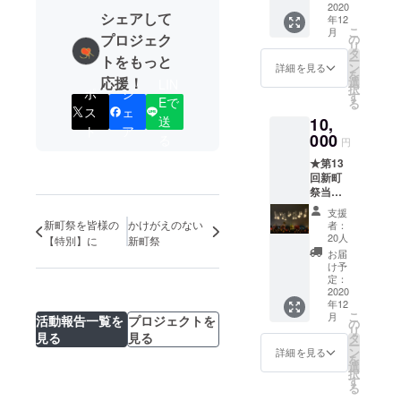
★HPに
2020
シェアして
年12
支援者
こ
月
様のお
プロジェク
の
リ
名前を
タ
トをもっと
ー
掲載 ご
ン
詳細を見る
を
参考ま
応援！
選
LIN
択
ポ
シ
でに、
す
Eで
る
SAPの
ス
ェ
送
10,
ホーム
ト
ア
ページ
000
る
円
をご参
★第13
照下さ
回新町
い。
祭当日
⇒https:
に支援
//doshis
支援
者様の
ha-
新町祭を皆様の
かけがえのない
者：
お名前
sap.co
20人
【特別】に
新町祭
入り装
m/ ※支
お届
飾を作
援時、
け予
成し、
必ず備
定：
実際に
2020
考欄に
年12
展示さ
ご希望
こ
月
活動報告一覧を
プロジェクトを
せて頂
のお名
の
リ
く or ★
前をご
見る
見る
タ
ー
第13回
記入く
ン
詳細を見る
を
新町祭
ださ
選
択
の動画
い。
す
る
付き
※〈上記