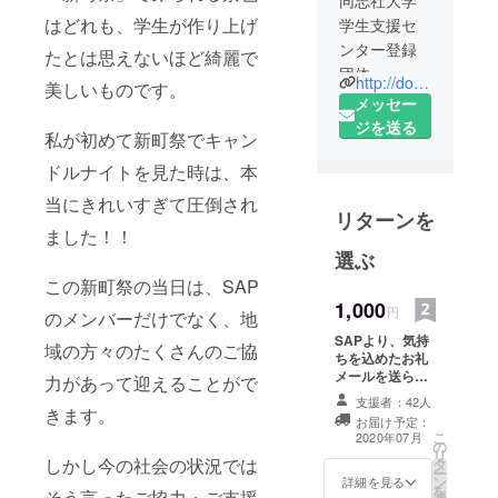
同志社大学
はどれも、学生が作り上げ
学生支援セ
ンター登録
たとは思えないほど綺麗で
団体
http://doshisha-sap.com
美しいものです。
Shinmachi
メッセー
Activate
ジを送る
私が初めて新町祭でキャン
Project（SA
ドルナイトを見た時は、本
P)です。
新町キャン
当にきれいすぎて圧倒され
リターンを
パスと、地
ました！！
域の活性化
選ぶ
のために
この新町祭の当日は、SAP
日々活動し
1,000
円
のメンバーだけでなく、地
てます。
SAPより、気持
詳しくはHP
域の方々のたくさんのご協
ちを込めたお礼
をご覧くだ
メールを送らせ
力があって迎えることがで
さい。
て頂きます。 ※
支援者：42人
支援時、必ず備
きます。
お届け予定：
考欄にご希望の
こ
2020年07月
の
お名前をご記入
リ
しかし今の社会の状況では
タ
ください。
ー
ン
詳細を見る
を
そう言ったご協力・ご支援