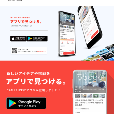
年の新
町祭装
飾で
す。
2020年
新町祭
のテー
マに合
わせて
支援者
様のお
名前が
入った
装飾を
させて
頂きま
す。