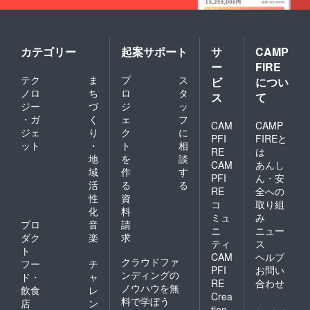
カテゴリー
起案サポート
サ
CAMP
ー
FIRE
テク
ま
プ
ス
ビ
につい
ノロ
ち
ロ
タ
ス
て
ジー
づ
ジ
ッ
・ガ
く
ェ
フ
CAM
CAMP
ジェ
り
ク
に
PFI
FIREと
ット
・
ト
相
RE
は
地
を
談
CAM
あんし
域
作
す
PFI
ん・安
活
る
る
RE
全への
性
資
コ
取り組
化
料
ミュ
み
プロ
音
請
ニ
ニュー
ダク
楽
求
ティ
ス
ト
CAM
ヘルプ
クラウドファ
フー
チ
PFI
お問い
ンディングの
ド・
ャ
RE
合わせ
ノウハウを無
飲食
レ
Crea
料で学ぼう
店
ン
tion