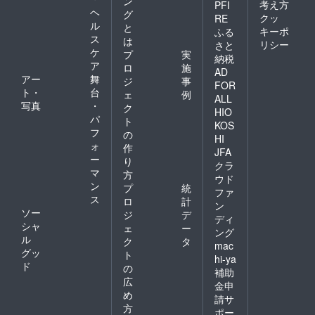
ン
考え方
PFI
ヘ
グ
クッ
RE
ル
と
キーポ
ふる
ス
は
リシー
さと
ケ
プ
実
納税
ア
ロ
施
AD
アー
舞
ジ
事
FOR
ト・
台
ェ
例
ALL
写真
・
ク
HIO
パ
ト
KOS
フ
の
HI
ォ
作
JFA
ー
り
クラ
マ
方
ウド
ン
プ
統
ファ
ス
ロ
計
ン
ソー
ジ
デ
ディ
シャ
ェ
ー
ング
ル
ク
タ
mac
グッ
ト
hi-ya
ド
の
補助
広
金申
め
請サ
方
ポー