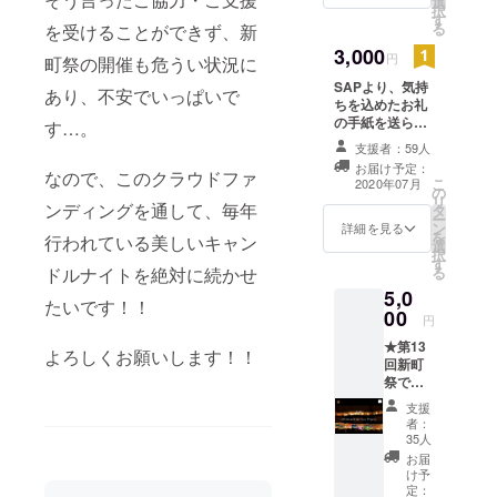
選
択
す
る
を受けることができず、新
3,000
円
町祭の開催も危うい状況に
SAPより、気持
あり、不安でいっぱいで
ちを込めたお礼
の手紙を送らせ
す…。
て頂きます。 ※
支援者：59人
リターンについ
お届け予定：
ては上乗せさせ
なので、このクラウドファ
こ
2020年07月
の
て頂きますの
リ
ンディングを通して、毎年
タ
で、1000円のお
ー
ン
礼メールも一緒
詳細を見る
を
行われている美しいキャン
選
にリターンさせ
択
す
て頂きます。 ※
る
ドルナイトを絶対に続かせ
支援時、必ず備
5,0
考欄にご希望の
たいです！！
00
お名前をご記入
円
ください。
★第13
よろしくお願いします！！
回新町
祭での
パンフ
支援
レット
者：
に支援
35人
者様の
お届
お名前
け予
掲載 or
定：