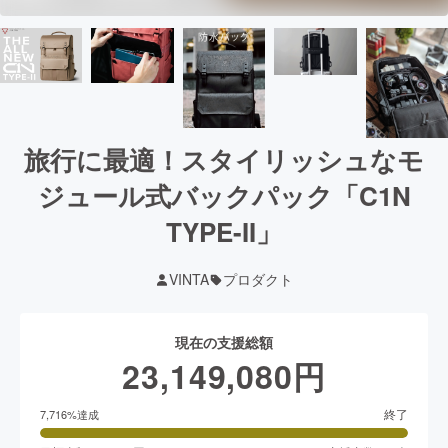
旅行に最適！スタイリッシュなモ
ジュール式バックパック「C1N
TYPE-II」
VINTA
プロダクト
現在の支援総額
23,149,080
円
終了
7,716
%達成