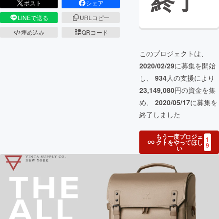
終了
ポスト
シェア
LINEで送る
URLコピー
埋め込み
QRコード
このプロジェクトは、
2020/02/29
に募集を開始
し、
934
人の支援により
23,149,080
円の資金を集
め、
2020/05/17
に募集を
終了しました
もう一度プロジェ
1
クトをやってほし
9
い