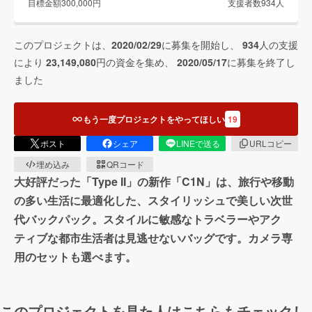
目標金額
300,000
円
支援者数
934
人
このプロジェクトは、
2020/02/29
に募集を開始し、
934
人の支援
により
23,149,080
円の資金を集め、
2020/05/17
に募集を終了し
ました
もう一度プロジェクトをやってほしい
19
ポスト
シェア
LINEで送る
URLコピー
埋め込み
QRコード
大好評だった「Type II」の新作「C1N」は、旅行や移動
の多い生活に最適化した、スタイリッシュで美しい次世
代バックパック。スタイルに敏感なトラベラーやアク
ティブな都市生活者は見逃せないバッグです。カメラ専
用のセットも選べます。
このプロジェクトを見た人はこちらもチェックし