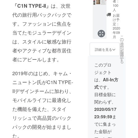
pack）
者：
ラバッ
「C1N TYPE-II」
は、次世
1個 ・
100
グ
人
トラベ
代の旅行用バックパックで
（Cam
ルパッ
お届
era
け予
ク
す。ファッションに焦点を
bag）
定：
（Trave
2020
】 セッ
l
当てたモジュラーデザイン
年09
ト内
pack）
こ
月
容： ・
の
1個 ・
は、スタイルに敏感な旅行
リ
バック
タ
ショル
ー
パック
ン
詳細を見る
者やアクティブな都市居住
ダース
を
（Back
選
トラッ
択
pack）
者にアピールします。
す
プ
る
1個 ・
このプロ
（Shoul
フィー
der
ジェクト
2019年のはじめ、キャム・
ルド
strap）
パック
は、
All-In方
1個
ニュートン氏がC1N TYPE-
（Field
式
です。
pack）
IIデザインチームに加わり、
1個 ・
目標金額に
カメラ
モバイルライフに最適化し
関わらず、
パック
（Cam
た機能を備えた、スタイ
2020/05/17
era
23:59:59
ま
リッシュで高品質のバック
pack）
1個 ・
でに集まっ
パックの開発が始まりまし
ショル
た金額が
ダース
た。
トラッ