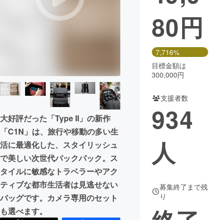
80
円
まちづくり・地域活性化
CAMPFIRE for Social Good
CAMPFIRE Creation
7,716%
CAMPFIREふるさと納税
machi-ya
コミュニティ
目標金額は
300,000円
支援者数
934
大好評だった「Type II」の新作
「C1N」は、旅行や移動の多い生
人
活に最適化した、スタイリッシュ
で美しい次世代バックパック。ス
タイルに敏感なトラベラーやアク
ティブな都市生活者は見逃せない
募集終了まで残
り
バッグです。カメラ専用のセット
も選べます。