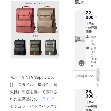
選ぶ
ター・ソト
（Victor
22,
Soto）に
000
円
よって設立
【Mach
されたプレ
i-ya特別
ミアムトラ
価格
17%OF
ベルアクセ
支援
F ブッ
者：
サリー・ス
クバッ
53人
グ
タートアッ
お届
（Book
け予
プです。
bag）
定：
】 セッ
2020
年09
ト内
こ
月
容： ・
の
リ
バック
タ
ー
パック
ン
詳細を見る
私たちVINTA Supply Co.
を
（Back
選
択
pack）
す
は、スタイル、機能性、耐
る
1個
26,
久性に重点を置いて設計さ
300
円
れた最高品質の「
タイプII
」
【Mach
モジュラーバックパックで
i-ya特別
価格