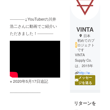
------------↓YouTuberの川井
浩二さんに動画でご紹介い
VINTA
ただきました！-------------
日本
初めてのプ
ロジェクト
です
VINTA
Supply Co.
は、2015年
にニュー
http://www.Vinta.Co
ヨークの写
メッセー
※ 2020年5月17日追記
真家で、ア
ジを送る
ニメー
-------------------------
ター、グラ
フィックデ
リターンを
ザイナーで
もあるビク