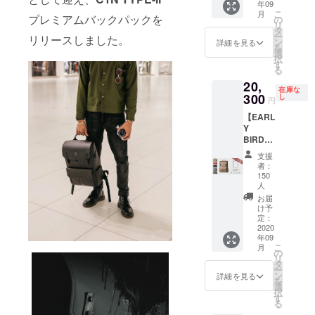
年09
】 セッ
l
こ
月
ト内
プレミアムバックパックを
の
pack）
リ
容： ・
タ
1個 ・
ー
リリースしました。
バック
ン
ショル
詳細を見る
を
パック
選
ダース
択
（Back
す
トラッ
る
pack）
プ
20,
1個 ・
（Shoul
在庫な
フィー
300
し
der
円
ルド
strap）
【EARL
パック
1個
Y
（Field
BIRD
pack）
24%OF
1個 ・
支援
F ブッ
カメラ
者：
クバッ
パック
150
グ
（Cam
人
（Book
era
お届
bag）
pack）
け予
】 セッ
定：
1個 ・
2020
ト内
ショル
年09
容： ・
ダース
こ
月
バック
の
トラッ
リ
パック
タ
プ
ー
（Back
ン
（Shoul
詳細を見る
を
pack）
選
der
択
1個
す
strap）
る
1個