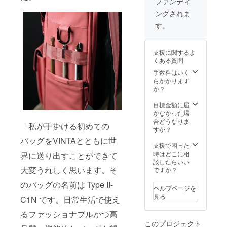
ファンディ
プ
ングされま
（Shoul
der
す。
strap）
1個
支援に関するよ
くある質問
手数料はいく
らかかります
か？
目標金額に届
かなかった場
合どうなりま
「私が手掛ける初めての
すか？
バッグをVINTAとともに世
支援で困った
時はどこに相
界に送り出すことができて
談したらいい
大変うれしく思います。そ
ですか？
のバッグの名前は Type II-
ヘルプページを
見る
C1N です。日常生活で使え
るファッショナブルかつ高
このプロジェクト