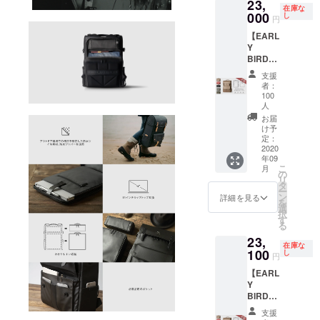
23,
在庫な
000
し
円
【EARL
Y
BIRD
31%OF
支援
F プレ
者：
ミアム
100
トラベ
人
ルバッ
お届
グ
け予
（Prem
定：
2020
ium
年09
Travel
こ
月
bag）
の
リ
】 セッ
タ
ー
ト内
ン
詳細を見る
を
容： ・
選
択
バック
す
る
パック
23,
（Back
在庫な
100
pack）
し
円
1個 ・
【EARL
フィー
Y
ルド
BIRD
パック
38%OF
（Field
支援
F カメ