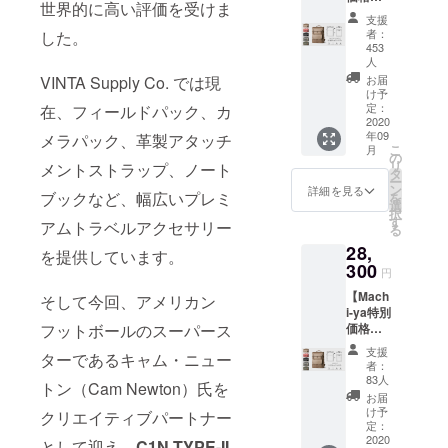
世界的に高い評価を受けま
19%OF
支援
F プレ
者：
した。
ミアム
453
トラベ
人
ルバッ
VINTA Supply Co. では現
お届
グ
け予
（Prem
定：
在、フィールドパック、カ
2020
ium
年09
メラパック、革製アタッチ
Travel
こ
月
bag）
の
リ
メントストラップ、ノート
】 セッ
タ
ー
ト内
ン
詳細を見る
ブックなど、幅広いプレミ
を
容： ・
選
択
バック
す
アムトラベルアクセサリー
る
パック
28,
（Back
を提供しています。
300
pack）
円
1個 ・
【Mach
そして今回、アメリカン
フィー
i-ya特別
ルド
フットボールのスーパース
価格
パック
29%OF
（Field
支援
ターであるキャム・ニュー
F カメ
pack）
者：
ラバッ
1個 ・
83人
トン（Cam Newton）氏を
グ
トラベ
お届
（Cam
ルパッ
け予
クリエイティブパートナー
era
定：
ク
bag）
2020
として迎え、
C1N TYPE-II
（Trave