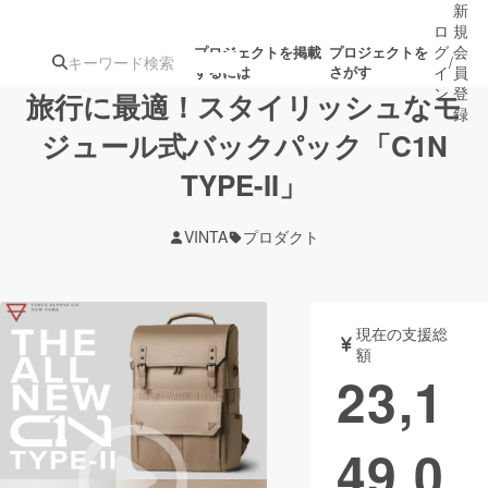
新
ロ
規
グ
会
プロジェクトを掲載
プロジェクトを
/
するには
さがす
イ
員
ン
登
旅行に最適！スタイリッシュなモ
録
ジュール式バックパック「C1N
TYPE-II」
人気のプロ
注目のリ
注目の新着プロ
募集終了が近いプ
もうすぐ公開
ジェクト
ターン
ジェクト
ロジェクト
されます
VINTA
プロダクト
アート・写真
音楽
現在の支援総
テクノロジー・ガジェット
ゲーム・サ
額
23,1
映像・映画
書籍・雑誌
49,0
ビジネス・起業
チャレンジ