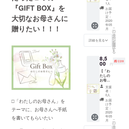
ン】 ご
母さ
す。
1人
さい！
『GIFT BOX』を
兄弟で
ん」へ
③『一
ご参加
お届
参加さ
の招待
輪挿
け予
が難し
大切なお母さんに
れる場
状を、
定：
し』 も
い方に
合は、
2020
参加し
らった
は、
年05
備考欄
てくだ
贈りたい！！！
お花を
メール
こ
月
に「兄
さる皆
の
すぐに
にて当
リ
弟で参
様のお
タ
いけら
日の様
ー
加。名
母様に
ン
れるよ
詳細を見る
子をお
を
前～」
送らせ
選
うに。
送り致
択
をご記
ていた
す
④『BO
しま
る
載くだ
だきま
OK わた
す。 感
8,5
さい。
す。 お
しのお
謝のお
残り20
①展示
00
母さん
母さ
手紙/お
円
会への
に、当
ん』 当
手紙を
【「わ
招待状
日まで
プロ
書くた
たしの
を郵送
の時間
ジェク
めの
お母さ
展示会
もワク
トの企
ワーク
ん」参
「わた
ワクし
画意
シート
支援
加プラ
しのお
ていた
図、背
者：
郵送：4
ン】 ご
母さ
だける
0人
景を記
月上旬
兄弟で
ん」へ
ような
載。 そ
お届
□「わたしのお母さん」を
当日の
参加さ
の招待
仕掛け
け予
して、
レポー
れる場
状を、
定：
テーマに、お母さんへ手紙
も...。
「1対1
トは
合は、
2020
参加し
②お母
の母の
メール
年05
備考欄
を書いてもらいたい
てくだ
さん宛
日では
にてお
こ
月
に「兄
さる皆
の
てに書
なく
送り致
リ
弟で参
様のお
タ
いてい
様々な
しま