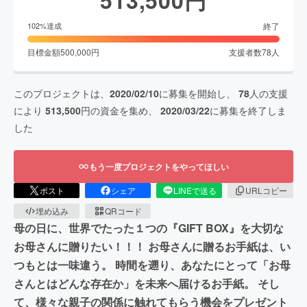
終了
102
%達成
目標金額
500,000
円
支援者数
78
人
このプロジェクトは、
2020/02/10
に募集を開始し、
78
人の支援
により
513,500
円の資金を集め、
2020/03/22
に募集を終了しま
した
もう一度プロジェクトをやってほしい
ポスト
シェア
LINEで送る
URLコピー
埋め込み
QRコード
母の日に、世界でたった１つの『GIFT BOX』を大切な
お母さんに贈りたい！！！ お母さんに贈るお手紙は、い
つもとは一味違う。 時間を遡り、あなたにとって「お母
さんとはどんな存在か」を未来へ届けるお手紙。 そし
て、様々な親子の関係に触れてもらう機会をプレゼント