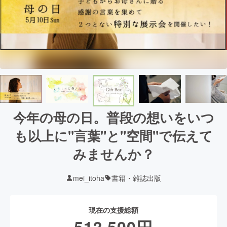
今年の母の日。普段の想いをいつ
も以上に"言葉"と"空間"で伝えて
みませんか？
mei_itoha
書籍・雑誌出版
現在の支援総額
513,500
円