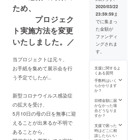
ジュー
るもの
に手渡
枚を厳
います
しくだ
リター
ため、
ル> 感
2020/03/22
とは別
しして
選し、
ので、
さい！
ンの経
謝のお
に、同
頂けた
後日郵
是非お
23:59:59
ま
費が抑
手紙/当
じ内容
プロジェク
ら嬉し
送させ
越しく
えられ
日入場
でに集まっ
のもの
いで
ていた
ださ
るた
券/お手
を封筒
す。 ④
だきま
ト実施方法を変更
い！ ご
た金額が
め、ご
紙を書
に入
記念撮
す。 ⑤
参加が
支援い
くため
ファンディ
れ、展
影 展示
世界に
難しい
いたしました。／
ただい
のワー
示会を
会を見
一つだ
方に
ングされま
た金額
クシー
見終
終えた
けの一
は、
をプロ
ト郵
す。
わった
ら、プ
輪挿し
メール
ジェク
送：4月
後にお
ロのカ
お母さ
にて当
当プロジェクトは元々、
トに活
上旬 当
母さん
メラマ
んへの
日の様
用させ
日のレ
にお渡
ンによ
贈り物
お手紙を集めて展示会を行
支援に関するよ
子をお
ていた
ポート
しいた
る記念
として
くある質問
送り致
だきま
はメー
しま
う予定でしたが...
撮影を
オリジ
しま
す。 *4
手数料はいく
ルにて
す。 ぜ
させて
ナルの
す。 <
月に都
らかかります
お送り
ひお子
いただ
一輪挿
スケ
内某所
か？
致しま
様から
き、最
しをご
ジュー
にてプ
新型コロナウイルス感染症
す：5月
お母様
高の１
用意い
ル> お
ロジェ
目標金額に届
下旬
に手渡
枚を厳
たしま
母さん
の拡大を受け、
クトの
かなかった場
しして
選し、
す。*写
に展示
想いを
合どうなりま
頂けた
後日郵
真はイ
5月10日の母の日を無事に迎
会の招
伝える
すか？
ら嬉し
送させ
メージ
待状を
イベン
いで
ていた
えることが出来るか不明で
です *4
郵送：3
トを行
支援で困った
す。 ④
だきま
月に都
月29日
います
時はどこに相
あることから、
記念撮
す。 ⑤
内某所
(日) お
ので、
談したらいい
影 展示
世界に
にてプ
手紙締
是非お