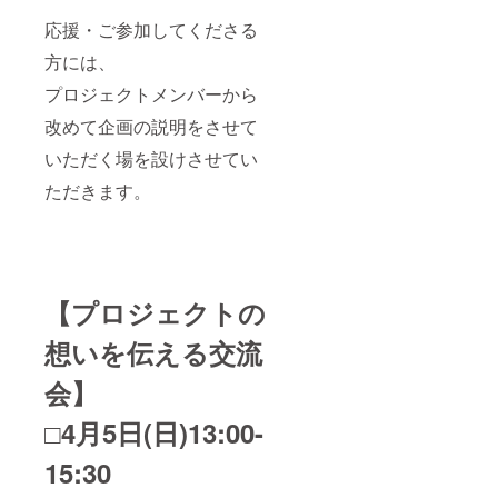
写真を
真デー
会の招
オリジ
タも送
応援・ご参加してくださる
待状を
ナルの
らせて
郵送：3
お母様
方には、
いただ
月29日
の名前
きま
(日) お
プロジェクトメンバーから
入り
す。*写
手紙締
フォト
真はイ
め切
改めて企画の説明をさせて
フレー
メージ
り：4月
ムに入
です *4
中旬頃
いただく場を設けさせてい
れて郵
月に都
を予定 *
送させ
内某所
オリジ
ただきます。
ていた
にてプ
ナルの
だきま
ロジェ
便箋に
す。 追
クトの
印刷す
加で展
想いを
るた
示会の
伝える
め、テ
風景
イベン
キスト
【
プロジェクトの
や、お
トを行
で頂戴
母様と
います
いたし
のお写
想いを伝える交流
ので、
ます プ
真デー
是非お
ロジェ
タも送
越しく
クト当
会
】
らせて
ださ
日：5月
いただ
い！ ご
10日
□4月5日(日)13:00-
きま
参加が
(日)
す。*写
難しい
15:30
真はイ
方に
メージ
は、