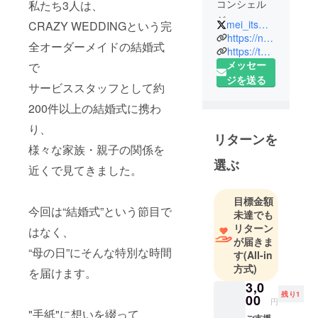
コンシェル
私たち3人は、
ジュ。
mei_itsmine
CRAZY WEDDINGという完
休日は
https://note.com/itsmei
全オーダーメイドの結婚式
CRAZY
https://twitter.com/mei_itsmine
メッセー
WEDDINGで
で
ジを送る
サービスス
サービススタッフとして約
タッフ。
200件以上の結婚式に携わ
り、
2019年12月
リターンを
から、
様々な家族・親子の関係を
「2つとな
選ぶ
近くで見てきました。
い、あなた
だけの人生
目標金額
は愛しく、
今回は“結婚式”という節目で
未達でも
そして美し
リターン
はなく、
い。」
が届きま
“母の日”にそんな特別な時間
人生の記録
す
(All-in
方式)
を残すサー
を届けます。
ビス
3,0
残り1
00
「itoha(いと
円
"手紙"に想いを綴って
は)」をス
ご支援