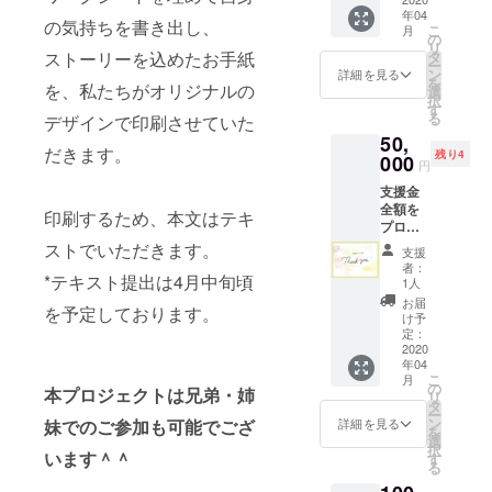
ような
②お母
ていた
示会当
るもの
り：4月
年04
メール
ものと
さん宛
だきま
の気持ちを書き出し、
日、受
とは別
こ
中旬頃
月
をお送
なって
の
てに書
す。 ③
付でお
に、同
リ
を予定 *
りいた
おりま
タ
ストーリーを込めたお手紙
いてい
展示会
母さん
じ内容
ー
オリジ
しま
す。ど
ン
ただい
詳細を見る
でお母
にお渡
のもの
を
ナルの
す。 *リ
を、私たちがオリジナルの
なた宛
選
たお手
さんに
しし、
を封筒
択
便箋に
ターン
のお手
す
紙を、
お花と
お花を
に入
る
印刷す
デザインで印刷させていた
の経費
紙でも
展示。
お手紙
持って
れ、展
るた
50,
が抑え
大丈夫
お手紙
をお届
展示会
示会を
だきます。
め、テ
残り4
られる
000
です！
は、プ
け お母
円
を周っ
見終
キスト
ため、
お手紙
ロジェ
さんに
ていた
わった
で頂戴
支援金
ご支援
を書く
クトオ
贈りた
だきま
後にお
いたし
全額を
いただ
ときに
リジナ
印刷するため、本文はテキ
いお花
す。 お
母さん
ます
プロ
いた金
役立て
ルでデ
を、事
手紙は
にお渡
ジェク
額をプ
ストでいただきます。
て頂け
ザイン
前に花
支援
展示さ
しいた
トに活
ロジェ
たら嬉
された
者：
言葉か
れてい
しま
用し、
*テキスト提出は4月中旬頃
クトに
しいで
1人
便箋に
ら選ん
るもの
す。 ぜ
感謝の
活用さ
す) そし
印刷
お届
でいた
とは別
ひお子
を予定しております。
気持ち
せてい
て、
け予
し、展
だきま
に、同
様から
を込め
ただき
定：
「わた
示させ
す。 展
じ内容
お母様
てお礼
2020
ます。
しのお
ていた
示会当
のもの
に手渡
年04
メール
*4月に
母さ
だきま
日、受
を封筒
こ
しして
月
と当日
都内某
の
ん」へ
す。 ③
本プロジェクトは兄弟・姉
付でお
に入
リ
頂けた
のレ
所にて
タ
の当日
展示会
母さん
れ、展
ー
ら嬉し
ポート
プロ
ン
入場券
妹でのご参加も可能でござ
詳細を見る
でお母
にお渡
示会を
を
いで
をお送
ジェク
選
をお贈
さんに
しし、
見終
択
す。 ④
りいた
います＾＾
トの想
す
りいた
お花と
お花を
わった
る
記念撮
しま
いを伝
しま
お手紙
持って
後にお
影 展示
す。 *リ
えるイ