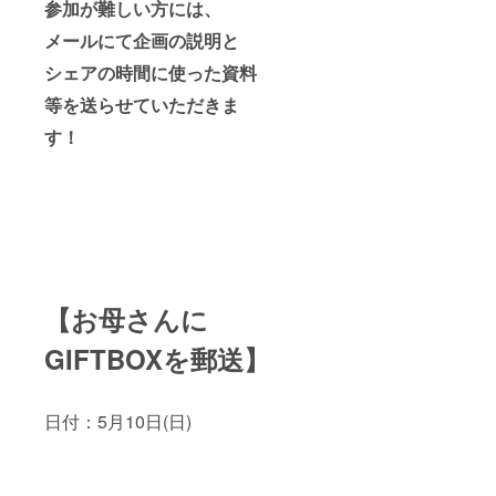
います
参加が難しい方には、
キスト
ので、
で頂戴
メールにて企画の説明と
是非お
いたし
越しく
ます プ
シェアの時間に使った資料
ださ
ロジェ
い！ ご
クト当
等を送らせていただきま
参加が
日：5月
難しい
10日
す！
方に
(日)
は、
メール
にて当
日の様
子をお
送り致
しま
す。 <
スケ
【お母さんに
ジュー
ル> お
GIFTBOXを郵送】
母さん
に展示
会の招
待状を
日付：5月10日(日)
郵送：3
月29日
(日) お
手紙締