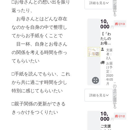
ー
□お母さんとの想い出を振り
加。名
母様に
ン
ただい
詳細を見る
親子の
す：5月
を
前～」
送らせ
選
たお手
関係を
下旬
返ったり、
択
をご記
ていた
す
紙を、
表現し
る
載くだ
だきま
展示。
た
お母さんとはどんな存在
10,
さい。
す。 お
お手紙
い。」
残り13
①展示
000
母さん
は、プ
なのかを自身の中で整理し
そんな
円
会への
に、当
ロジェ
想いか
【「わ
招待状
てからお手紙をくことで
日まで
クトオ
ら、プ
たしの
を郵送
の時間
リジナ
ロジェ
お母さ
目一杯、自身とお母さん
展示会
もワク
ルでデ
クトに
ん」参
「わた
ワクし
ザイン
ご協力
支援
の関係を考える時間を作っ
加プラ
しのお
ていた
された
者：
いただ
ン】 ご
母さ
だける
2人
便箋に
ける
てもらいたい
兄弟で
ん」へ
ような
印刷
お届
方々の
参加さ
の招待
仕掛け
け予
し、展
お母さ
れる場
状を、
定：
も...。
示させ
□手紙を読んでもらい、これ
んへの
合は、
2020
参加し
②お母
ていた
お手紙
年05
備考欄
てくだ
さん宛
から共に過ごす時間を少し
だきま
をまと
こ
月
に「兄
さる皆
の
てに書
す。 ③
めてお
リ
弟で参
特別に感じてもらいたい
様のお
タ
いてい
展示会
りま
ー
加。名
母様に
ン
ただい
詳細を見る
でお母
す。
を
前～」
送らせ
選
たお手
さんに
*4/5(日)
択
□親子関係の更新ができる
をご記
ていた
す
紙を、
お花と
に都内
る
載くだ
だきま
展示。
お手紙
某所に
きっかけをつくりたい
10,
さい。
す。 お
お手紙
をお届
てプロ
残り12
①展示
000
母さん
は、プ
け 参加
円
ジェク
会への
に、当
ロジェ
してく
トの想
ご支援
招待状
日まで
クトオ
ださる
いを伝