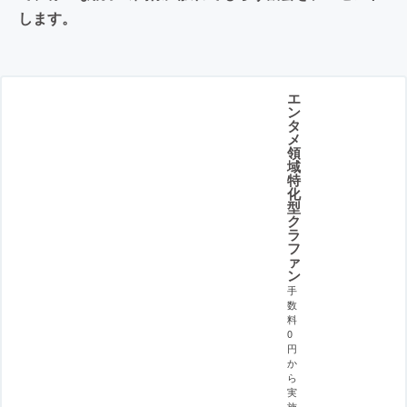
します。
エ
ン
タ
メ
領
域
特
化
型
ク
ラ
フ
ァ
ン
手
数
料
0
円
か
ら
実
施