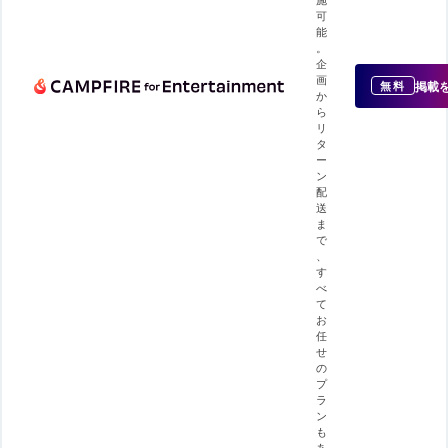
可
能
。
企
画
掲載
無料
か
ら
リ
タ
ー
ン
配
送
ま
で
、
す
べ
て
お
任
せ
の
プ
ラ
ン
も
あ