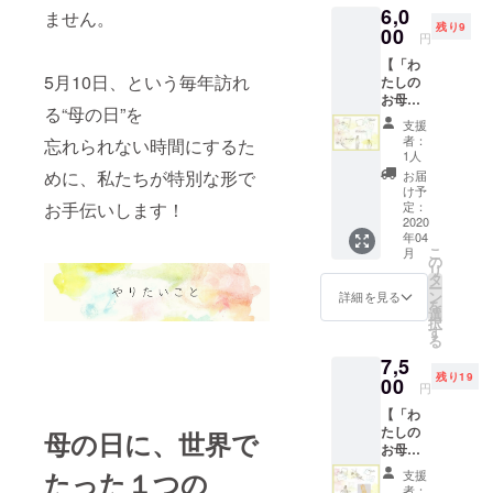
6,0
さい。
大丈夫
ません。
残り9
①『お
00
です！
円
母さん
お手紙
【「わ
へのお
を書く
5月10日、という毎年訪れ
たしの
手紙』
ときに
お母さ
プロ
役立て
る“母の日”を
ん」参
ジェク
て頂け
支援
加プラ
トオリ
たら嬉
者：
忘れられない時間にするた
ン】 ご
ジナル
しいで
1人
兄弟で
の便箋
す) 以上
めに、私たちが特別な形で
お届
参加さ
に印刷
の3つを
け予
れる場
しま
定：
お手伝いします！
お贈り
合は、
2020
す。
いたし
年04
備考欄
②『一
ます。
こ
月
に「兄
輪のお
の
*4月に
リ
弟で参
花』 花
タ
都内某
ー
加。名
言葉か
ン
所にて
詳細を見る
を
前～」
らお母
選
プロ
択
をご記
さんに
す
ジェク
る
載くだ
ぴった
トの想
7,5
さい。
りの一
いを伝
残り19
①展示
00
輪をあ
えるイ
円
会への
なたに
ベント
【「わ
招待状
選んで
を行い
たしの
を郵送
母の日に、世界で
頂き、
ますの
お母さ
展示会
お母さ
で、是
ん」参
「わた
んへ贈
非お越
たった１つの
支援
加プラ
しのお
りま
しくだ
者：