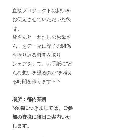
です ⑥
メール
世界に
にて当
直接プロジェクトの想いを
一つだ
日の様
けの一
子をお
お伝えさせていただいた後
輪挿し
送り致
お母さ
しま
は、
んへの
す。 <
贈り物
皆さんと「わたしのお母さ
スケ
として
ジュー
ん」をテーマに親子の関係
オリジ
ル> お
ナルの
母さん
を振り返る時間を取り
一輪挿
に展示
しをご
会の招
シェアをして、お手紙に”ど
用意い
待状を
たしま
郵送：3
んな想いを綴るのか”を考え
す。*写
月29日
真はイ
(日) お
る時間を作ります＾＾
メージ
手紙締
です *4
め切
月に都
り：4月
場所：都内某所
内某所
中旬頃
にてプ
を予定 *
*会場につきましては、ご参
ロジェ
オリジ
クトの
ナルの
加の皆様に後日ご案内いた
想いを
便箋に
伝える
印刷す
します。
イベン
るた
トを行
め、テ