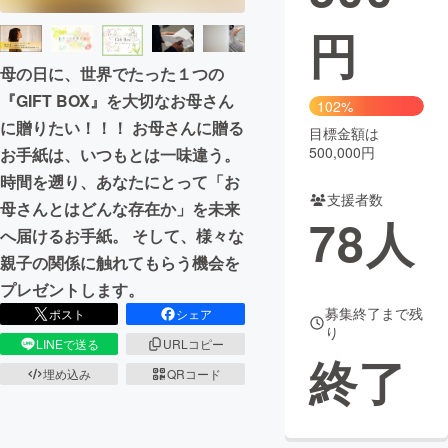
円
まちづくり・地域活性化
母の日に、世界でたった１つの
『GIFT BOX』を大切なお母さん
CAMPFIRE for Social Good
CAMPFIRE Creation
102%
に贈りたい！！！ お母さんに贈る
CAMPFIREふるさと納税
machi-ya
コミュニティ
目標金額は
500,000円
お手紙は、いつもとは一味違う。
時間を遡り、あなたにとって「お
支援者数
母さんとはどんな存在か」を未来
78
人
へ届けるお手紙。 そして、様々な
親子の関係に触れてもらう機会を
プレゼントします。
募集終了まで残
ポスト
シェア
り
LINEで送る
URLコピー
終了
埋め込み
QRコード