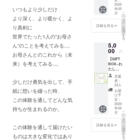
バーか
2020
ので、
いつもより少しだけ
年05
ら感謝
是非お
こ
月
のお手
越しく
の
より深く、より暖かく、よ
リ
紙 ・当
ださ
タ
ー
日のレ
い！ ご
ン
詳細を見る
り真剣に
を
ポート
参加が
選
択
・お手
難しい
す
世界でたった1人の”お母さ
る
紙を書
方に
5,0
くため
ん”のことを考えてみる...。
は、
のワー
00
メール
円
お母さんとのこれから（未
クシー
にて当
【GIFT
トとレ
日の様
来）を考えてみる...。
BOX~わ
ター
子をお
たしの
セット
送り致
お母さ
(お手紙
しま
支援
んへ~】
を書く
す。 感
者：
少しだけ勇気を出して、手
ご兄弟
前に関
謝のお
23人
で参加
係性を
手紙郵
紙に想いを綴った時、
お届
される
振り返
送：4月
け予
場合
この体験を通してどんな気
られる
定：
上旬 当
は、備
2020
ような
日のレ
年05
持ちが生まれるのか。
考欄に
ものと
ポート
こ
月
「兄弟
なって
の
はメー
リ
で参
おりま
タ
ルにて
ー
加。名
す。ど
ン
お送り
詳細を見る
この体験を通して届けたい
を
前～」
なた宛
選
致しま
択
をご記
のお手
す
す：5月
ものは大きな変化ではあり
る
載くだ
紙でも
下旬