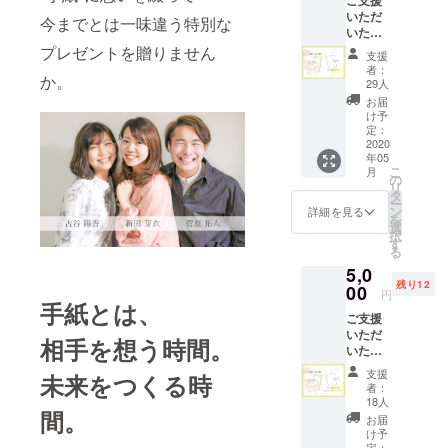
いただ
タート。
今までとは一味違う特別な
いた感
謝の想
プレゼントを贈りません
支援
いを込
者：
か。
めて、
家族、夫
29人
プロ
お届
婦、兄妹、
ジェク
け予
恋人、友人...
トメン
定：
バーか
2020
ヒトとヒト
年05
ら感謝
こ
は、その瞬
月
のお手
の
リ
紙と当
間の感情や
タ
ー
日のレ
ン
詳細を見る
体温を共に
を
ポート
選
択
味わえるよ
をお贈
す
る
りいた
うな共通の
5,0
しま
体験をする
残り12
す。 *4
00
円
ことで関係
月に都
手紙とは、
ご支援
内某所
は更新され
いただ
にてプ
相手を想う時間。
ると思う。
いた感
ロジェ
謝の想
クトの
そんな瞬間
支援
未来をつくる時
いを込
想いを
者：
をつくりた
めて、
伝える
18人
間。
い！
・プロ
イベン
お届
ジェク
トを行
け予
トメン
います
定：