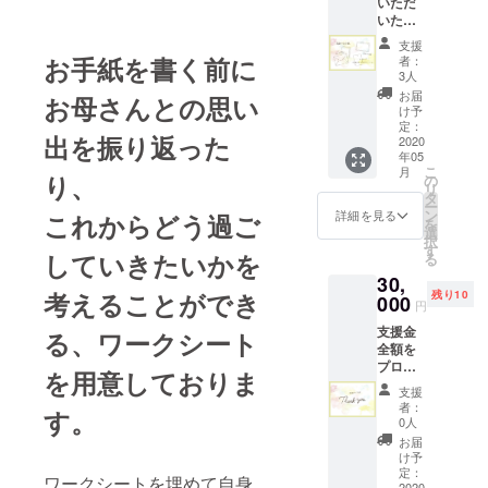
いただ
を郵送
の時間
リジナ
皆様に
えるイ
いた感
展示会
もワク
ルでデ
は事前
ベント
謝の想
「わた
ワクし
ザイン
に、お
支援
を行い
いを込
しのお
ていた
お手紙を書く前に
された
者：
母さん
ますの
めて、
母さ
だける
3人
便箋に
に贈り
で、是
・プロ
ん」へ
ような
印刷
お届
たいお
お母さんとの思い
非お越
ジェク
の招待
仕掛け
け予
し、展
花を花
しくだ
トメン
状を、
定：
も...。
示させ
言葉か
さい！
出を振り返った
バーか
2020
参加し
②お母
ていた
ら選ん
ご参加
年05
ら感謝
てくだ
さん宛
だきま
でいた
が難し
こ
月
のお手
り、
さる皆
の
てに書
す。 ③
だきま
い方に
リ
紙 ・当
様のお
タ
いてい
展示会
す。 展
は、
ー
日のレ
母様に
ン
ただい
詳細を見る
これからどう過ご
でお母
示会当
メール
を
ポート
送らせ
選
たお手
さんに
日、受
にて当
択
・お手
ていた
す
紙を、
お花と
付でお
していきたいかを
日の様
る
紙を書
だきま
展示。
お手紙
母さん
子をお
30,
くため
す。 お
お手紙
をお届
にお渡
送り致
考えることができ
残り10
のワー
000
母さん
は、プ
け お母
円
しし、
しま
クシー
に、当
ロジェ
さんに
お花を
す。 お
支援金
トとレ
る、ワークシート
日まで
クトオ
贈りた
持って
母さん
全額を
ター
の時間
リジナ
いお花
展示会
に
プロ
セット
もワク
ルでデ
を用意しておりま
を、事
を周っ
GIFTBO
ジェク
(お手紙
ワクし
ザイン
前に花
支援
ていた
Xを郵
トに活
を書く
ていた
された
者：
言葉か
だきま
す。
送：5月
用し、
前に関
だける
0人
便箋に
ら選ん
す。 お
10日
感謝の
係性を
ような
印刷
お届
でいた
手紙は
(日) お
気持ち
振り返
仕掛け
け予
し、展
だきま
展示さ
手紙締
を込め
られる
定：
も...。
示させ
す。 展
ワークシートを埋めて自身
れてい
め切
てお礼
2020