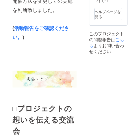
開催方法を変更しての実施
ですか？
会を見
一つだ
ロジェ
め切
越しく
終えた
けの
クトの
り：4月
を判断致しました。
ださ
ら、プ
ヘルプページを
フォト
想いを
中旬頃
い！
ロのカ
見る
フレー
伝える
を予定 *
メラマ
ム(＋写
イベン
オリジ
ンによ
真デー
(
活動報告をご確認くださ
トを行
ナルの
る記念
タ) 現像
います
このプロジェクト
便箋に
撮影を
い。
)
したお
ので、
印刷す
の問題報告は
こち
させて
写真を
是非お
るた
ら
よりお問い合わ
いただ
オリジ
越しく
め、テ
せください
き、最
ナルの
ださ
キスト
高の１
お母様
い！ ご
で頂戴
枚を厳
の名前
参加が
いたし
選し、
入り
難しい
ます プ
後日郵
フォト
方に
ロジェ
送させ
フレー
は、
クト当
ていた
ムに入
メール
日：5月
だきま
れて郵
にて当
10日
す。 ⑤
送させ
日の様
(日)
世界に
ていた
子をお
一つだ
だきま
送り致
□プロジェクトの
けの
す。 追
しま
フォト
加で展
す。 <
フレー
想いを伝える交流
示会の
スケ
ム(＋写
風景
ジュー
真デー
や、お
ル> お
会
タ) 現像
母様と
母さん
したお
のお写
に展示