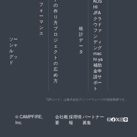
KOS
フ
の
HI
ォ
作
JFA
ー
り
クラ
マ
方
ウド
ン
プ
統
ファ
ス
ロ
計
ン
ソー
ジ
デ
ディ
シャ
ェ
ー
ング
ル
ク
タ
mac
グッ
ト
hi-ya
ド
の
補助
広
金申
め
請サ
方
ポー
ト
「QRコード」は株式会社デンソーウェーブの登録商標です。
© CAMPFIRE,
会社概
採用情
パートナー
Inc.
要
報
募集