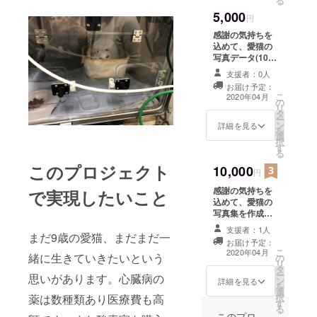
る
5,000
円
感謝の気持ちを
込めて、愛猫の
写真データ(10枚
程)をメールでお
支援者：0人
送りさせて頂き
お届け予定：
ます。その後の
こ
2020年04月
の
経過もご連絡さ
リ
タ
せて頂きます。
ー
ン
詳細を見る
を
選
択
す
る
このプロジェクト
10,000
円
感謝の気持ちを
で実現したいこと
込めて、愛猫の
写真集を作成し
て、手紙と一緒
支援者：1人
まだ9歳の愛猫、まだまだ一
に郵送でお送り
お届け予定：
させて頂きま
こ
2020年04月
緒に生きていきたいという
の
す。その後の経
リ
タ
過もご連絡させ
ー
思いがあります。心臓病の
ン
て頂きます。
詳細を見る
を
選
薬は数種類あり医療費も高
択
す
る
このプロ