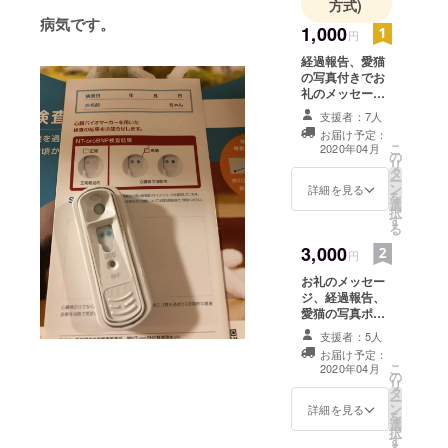
方式)
病気です。
1,000
円
経過報告、愛猫
の写真付きでお
礼のメッセージ
をお送りさせて
支援者：7人
いただきます。
お届け予定：
こ
2020年04月
の
リ
タ
ー
ン
詳細を見る
を
選
択
す
る
3,000
円
お礼のメッセー
ジ、経過報告、
愛猫の写真ポス
トカードをお送
支援者：5人
りします。
お届け予定：
こ
2020年04月
の
リ
タ
ー
ン
詳細を見る
を
選
択
す