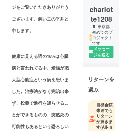
ジをご覧いただきありがとう
charlot
te1208
ございます。飼い主の平井と
東京都
申します。
初めてのプ
ロジェクト
です
メッセー
ジを送る
健康に見える猫の16%は心臓
病と言われてる中、愛猫が肥
リターンを
大型心筋症という病を患いま
選ぶ
した。治療法がなく完治出来
ず、投薬で進行を遅らせるこ
目標金額
未達でも
とができるものの、突然死の
リターン
が届きま
可能性もあるという恐ろしい
す
(All-in