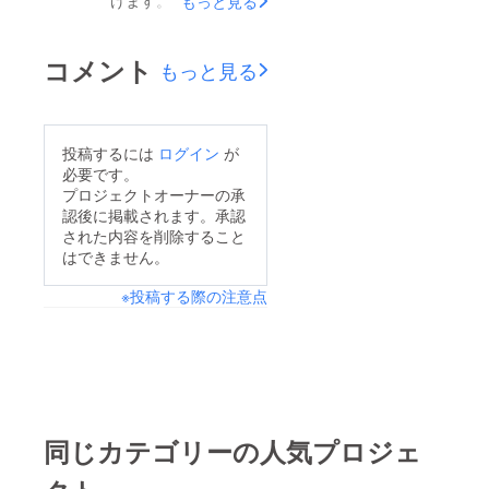
もっと見る
ることになりました。
肺水腫といい、心臓病
ります。先日呼吸が早
ご飯も食べていなかっ
により心臓から全身に
くなりかかりつけの病
コメント
もっと見る
たため強制給餌もして
流れる血液量が低下
院へ連れて行った所、
もらいましたが、ご飯
し、心臓内に血液が残
お薬の種類が増えてし
が空っぽだった胃に受
るため、肺から心臓へ
まいました。元々薬を
投稿するには
ログイン
が
け付けてもらえなかっ
血液が戻りにくくなり
飲むのが得意な子では
必要です。
たのか自宅へ帰ったあ
ます。その影響で毛細
なく、数種類の薬のう
プロジェクトオーナーの承
と嘔吐してしまいまし
血管がうっ血を起こ
認後に掲載されます。承認
ち苦い薬があるようで
された内容を削除すること
た。心配な日を過ごし
し、逃げ場を失った液
吐き出してしまうこと
はできません。
ながらも、5/17(日)、
体成分が肺胞内へにじ
もありますが毎朝毎晩
やっぱり愛猫の様子が
み出てきてしまうので
※投稿する際の注意点
頑張って投薬していま
おかしいと、病院へ。
す。循環血液量を減ら
す。もちろんのびる君
やはり腎臓がおしっこ
して心臓の負担を軽減
が1番頑張ってくれて
を作れていませんでし
する注射をしてもら
います(&gt;_&lt;)治る
た。心筋症と腎不全を
い、新たにもうひとつ
事はないけれど少しで
併発しているので点滴
お薬を処方してもらい
も長くこの子と一緒に
同じカテゴリーの人気プロジェ
をしたら胸水が溜まっ
ました。計4つに増え
いられるように出来る
てしまう、でも点滴を
てしまいました、、肥