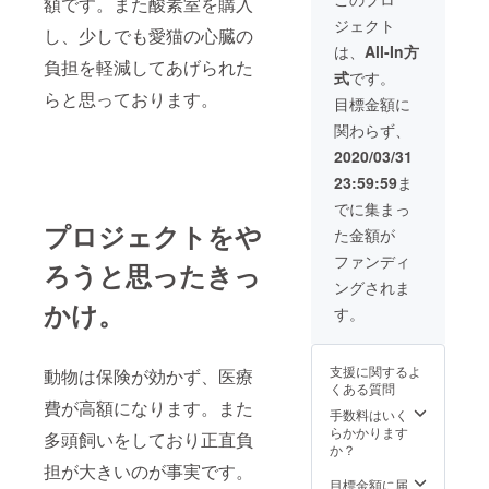
額です。また酸素室を購入
ジェクト
し、少しでも愛猫の心臓の
は、
All-In方
負担を軽減してあげられた
式
です。
らと思っております。
目標金額に
関わらず、
2020/03/31
23:59:59
ま
でに集まっ
プロジェクトをや
た金額が
ファンディ
ろうと思ったきっ
ングされま
かけ。
す。
支援に関するよ
動物は保険が効かず、医療
くある質問
費が高額になります。また
手数料はいく
らかかります
多頭飼いをしており正直負
か？
担が大きいのが事実です。
目標金額に届