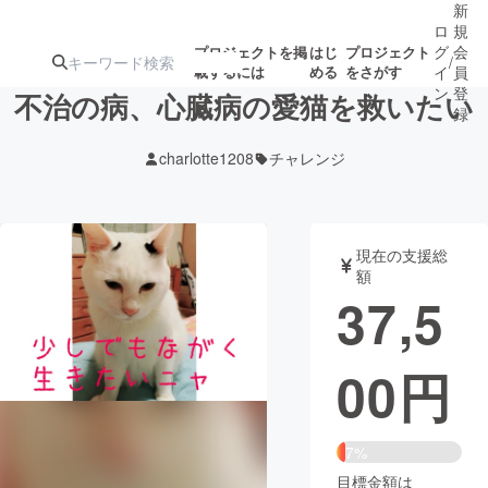
新
ロ
規
グ
会
プロジェクトを掲
はじ
プロジェクト
/
載するには
める
をさがす
イ
員
ン
登
不治の病、心臓病の愛猫を救いたい
録
charlotte1208
チャレンジ
人気のプロ
注目のリ
注目の新着プロ
募集終了が近いプ
もうすぐ公開
ジェクト
ターン
ジェクト
ロジェクト
されます
現在の支援総
額
アート・写真
音楽
37,5
テクノロジー・ガジェット
ゲーム・サ
00
円
映像・映画
書籍・雑誌
7%
ビジネス・起業
チャレンジ
目標金額は