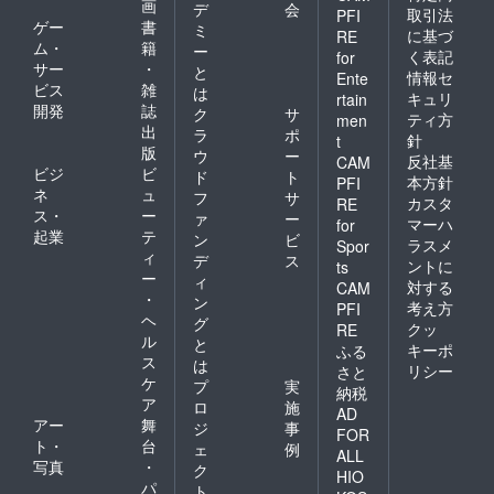
画
デ
会
取引法
PFI
ゲー
書
ミ
に基づ
RE
ム・
籍
ー
く表記
for
サー
・
と
情報セ
Ente
ビス
雑
は
キュリ
rtain
開発
誌
ク
サ
ティ方
men
出
ラ
ポ
針
t
版
ウ
ー
反社基
CAM
ビジ
ビ
ド
ト
本方針
PFI
ネ
ュ
フ
サ
カスタ
RE
ス・
ー
ァ
ー
マーハ
for
起業
テ
ン
ビ
ラスメ
Spor
ィ
デ
ス
ントに
ts
ー
ィ
対する
CAM
・
ン
考え方
PFI
ヘ
グ
クッ
RE
ル
と
キーポ
ふる
ス
は
リシー
さと
ケ
プ
実
納税
ア
ロ
施
AD
アー
舞
ジ
事
FOR
ト・
台
ェ
例
ALL
写真
・
ク
HIO
パ
ト