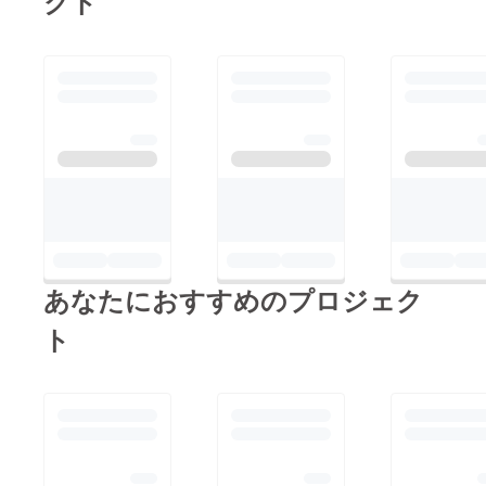
クト
ことは全て精一杯やっ
しなければおしっこを
大型心筋症は原因もあ
てあげたいです。
作れず腎不全の症状が
まり分かっておらず治
進行してしまう。どう
療法も無いみたいで
したらいいのかわから
す。治すための治療は
ない状態でした。ご飯
なくて、心臓の働きを
も全く食べられなくな
助ける薬を飲ませるこ
り、体重は1週間で
としかできない。そし
700g減っていまし
て長くは生きられな
た。このままおしっこ
い。心筋症と診断され
が出ないようなら、明
た猫の大半は突然死だ
日また病院へ来てくだ
あなたにおすすめのプロジェク
そうです。予後はかな
さいとのことで帰宅。
り悪く無症状の猫であ
ト
もう長くないかもしれ
れば何年も生きる例が
ない、と考えていまし
ありますが、症状が出
た。帰宅した後は歩き
ていたら数ヶ月以内に
回る様子もなく窓辺で
亡くなることが多い。
ずっとぐったりとして
血栓が出来ていたらほ
いました。日付けが変
ぼ確実に近いうちに再