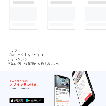
わって5/18(月)午前
発するそうです。再発
0:22深い呼吸を何回か
したら助かる見込みは
して家族に見守られな
ほとんどないそうで
がら静かに息を引き取
す。とても悲しい事実
りました。心筋症の診
ですが、愛猫が楽しく
断を受けてからもうす
好きなように生きてい
ぐで半年経つ予定でし
けるようにできること
た。9歳という早すぎ
は全てサポートしてあ
トップ
>
る最期。何種類もの薬
げたいなと思っており
プロジェクトをさがす
>
を飲ませて、定期的に
チャレンジ
>
ます。
不治の病、心臓病の愛猫を救いたい
病院に通い、少しでも
長く生きられるように
と私が愛猫にしてきた
事は間違ってたんじゃ
ないか、ずっと苦しい
思いをしてたんじゃな
いか、他にもっとやれ
ることがあったんじゃ