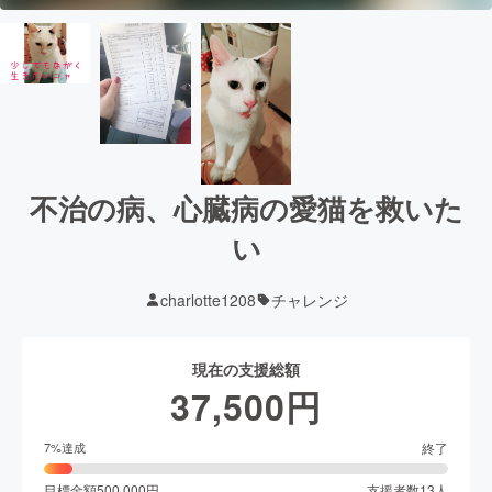
不治の病、心臓病の愛猫を救いた
い
charlotte1208
チャレンジ
現在の支援総額
37,500
円
終了
7
%達成
目標金額
500,000
円
支援者数
13
人