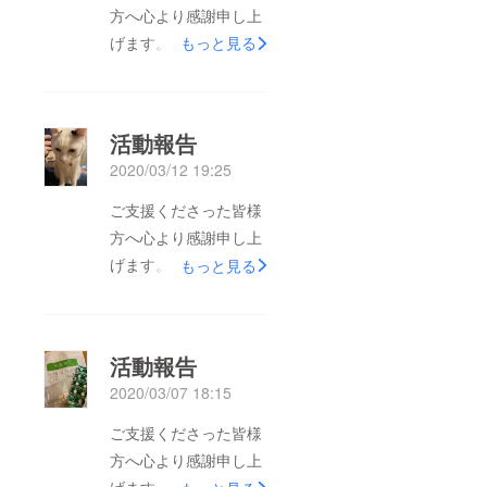
方へ心より感謝申し上
げます。本日は皆様に
もっと見る
ご報告があります。
5/15(金)食欲が無く、
おしっこも出ていな
活動報告
かったので急遽かかり
2020/03/12 19:25
つけの病院へ。心筋症
の薬として出されてい
ご支援くださった皆様
た利尿剤のせいで腎不
方へ心より感謝申し上
全を起こしてしまって
げます。活動報告にな
もっと見る
いました。点滴で身体
ります。本日定期検診
に水分を入れてしまう
で病院へ行って参りま
と胸水が溜まってしま
した。少し呼吸が早い
活動報告
い悪循環になってしま
のではないかというこ
2020/03/07 18:15
いますが、腎不全の症
とでレントゲンを撮っ
状も放っておけないと
てもらったところ、や
ご支援くださった皆様
のことで様子を見なが
はり軽い肺水腫を起こ
方へ心より感謝申し上
らこれから点滴通院す
していました。心原性
げます。活動報告にな