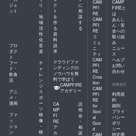
CAM
CAMP
ジェ
り
ク
に
皆様へも報告をすべき
PFI
FIREと
ット
・
ト
相
RE
は
だと思い、今回こちら
地
を
談
CAM
あんし
域
作
す
でご報告させていただ
PFI
ん・安
活
る
る
きました。不快な気持
RE
全への
性
資
コ
取り組
ちにさせてしまった方
化
料
ミュ
み
がいたら申し訳ありま
プロ
音
請
ニ
ニュー
ダク
楽
求
せん。せっかく皆様か
ティ
ス
ト
CAM
ヘルプ
らたくさんの応援を頂
クラウドファ
フー
チ
PFI
お問い
ンディングの
いたのにこのような形
ド・
ャ
RE
合わせ
ノウハウを無
飲食
レ
になってしまい、皆様
Crea
料で学ぼう
店
ン
tion
にも愛猫にも申し訳な
各種規定
CAMPFIRE
ジ
CAM
アカデミー
い気持ちです。愛猫が
アニ
ス
利用規
PFI
メ・
ポ
天国で幸せに暮らせる
約
RE
漫画
ー
CA
説
細則
for
よう、願っていただけ
ツ
MP
明
プライ
Soci
ると幸いです。
ファ
映
FI
会
バシー
al
ッ
像
RE
・
ポリ
Goo
ショ
・
ア
相
シー
d
ン
映
カ
談
特定商
CAM