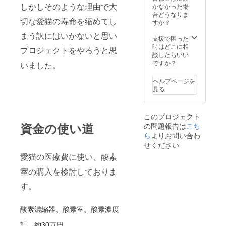
しかしそのような理由で大
かなかった場
合どうなりま
切な愛猫の寿命を縮めてし
すか？
まう訳にはいかないと思い
支援で困った
時はどこに相
プロジェクトをやろうと思
談したらいい
ですか？
いました。
ヘルプページを
見る
このプロジェクト
資金の使い道
の問題報告は
こち
ら
よりお問い合わ
せください
愛猫の医療費に使い、酸素
室の購入を検討しておりま
す。
酸素濃縮器、酸素室、酸素濃度
計 約30万円