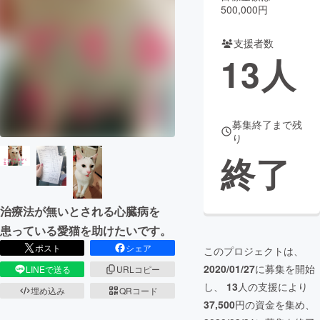
500,000円
まちづくり・地域活性化
支援者数
13
人
CAMPFIRE for Social Good
CAMPFIRE Creation
CAMPFIREふるさと納税
machi-ya
コミュニティ
募集終了まで残
り
終了
治療法が無いとされる心臓病を
患っている愛猫を助けたいです。
ポスト
シェア
このプロジェクトは、
2020/01/27
に募集を開始
LINEで送る
URLコピー
し、
13
人の支援により
埋め込み
QRコード
37,500
円の資金を集め、