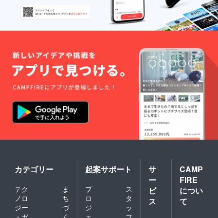
ないか、最後まで苦し
ませてごめんねって、
後悔で頭がいっぱいで
す。愛猫はいっぱい
いっぱい頑張ってくれ
ました。愛猫のいない
日常を受け入れるまで
にはまだまだ時間が掛
かりそうです。たくさ
んのお花、大好きなご
飯と共に愛猫は虹の橋
を渡って行きました。
向こうでいっぱいご飯
カテゴリー
起案サポート
サ
CAMP
食べて、楽しく幸せに
ー
FIRE
暮らしていてね。また
テク
ま
プ
ス
ビ
につい
会えるよね、待ってて
ノロ
ち
ロ
タ
ス
て
ね。長くなってしまい
ジー
づ
ジ
ッ
・ガ
く
ェ
フ
ましたがご支援頂いた