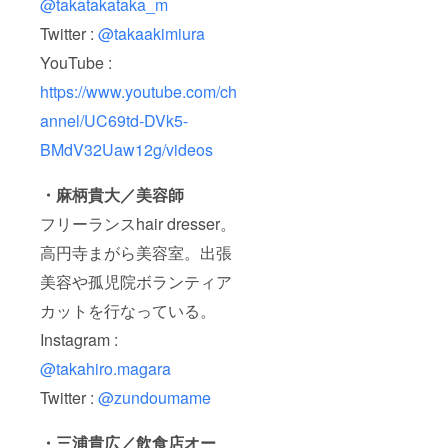
@takatakataka_m
Twitter :
@takaakimiura
YouTube :
https://www.youtube.com/ch
annel/UC69td-DVk5-
BMdV32Uaw12g/videos
・麻柄貴大／美容師
フリーランスhair dresser。
高円寺まがら美容室。出張
美容や孤児院ボランティア
カットを行なっている。
Instagram :
@takahiro.magara
Twitter :
@zundoumame
・三浦貴広／飲食店オー