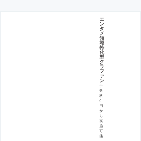
エ
ン
タ
メ
領
域
特
化
型
ク
ラ
フ
ァ
ン
手
数
料
0
円
か
ら
実
施
可
能
。