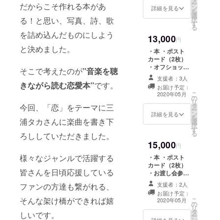
社CAMPFIRE／
ー
だからこそ作れる本があ
ン
東京都渋谷区渋
詳細を見る
を
選
谷2丁目22−3渋
る！と思い、写真、詩、歌
択
す
谷東口ビル5F）
る
☆テーマ曲音源
を詰め込んだものにしよう
13,000
データ（三浦タ
円
カ）
と決めました。
・本 ・ポスト
カード（2枚）
・オフショット
そこで考えたのが
”音楽を聴
写真（A4サイ
支援者：3人
ズ、2枚） ・お
きながら読む恋愛本”
です。
お届け予定：
渡し会参加（※5
こ
2020年05月
の
月30日 株式会
リ
タ
今回、「恋」をテーマに三
社CAMPFIRE／
ー
ン
東京都渋谷区渋
詳細を見る
を
浦タカさんに楽曲を書き下
選
谷2丁目22−3渋
択
す
谷東口ビル5F）
る
ろししていただきました。
・テーマ曲音源
15,000
データ（三浦タ
円
カ） ☆座談会映
様々なジャンルで活躍する
・本 ・ポスト
像（森田紗英、
カード（2枚）
古賀あかね、柏
皆さんを日頃応援している
・お渡し会参加
原歩）
（※5月30日 株
支援者：2人
ファンの方達も繋がれる、
式会社
お届け予定：
CAMPFIRE／東
そんな架け橋ができれば嬉
こ
2020年05月
の
京都渋谷区渋谷2
リ
タ
丁目22−3渋谷東
しいです。
ー
ン
詳細を見る