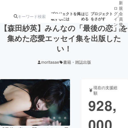
新
ロ
規
グ
会
プロジェクトを掲
はじ
プロジェクト
/
載するには
める
をさがす
イ
員
ン
登
【森田紗英】みんなの「最後の恋」を
録
集めた恋愛エッセイ集を出版した
い！
人気のプロ
注目のリ
注目の新着プロ
募集終了が近いプ
もうすぐ公開
ジェクト
ターン
ジェクト
ロジェクト
されます
moritasae
書籍・雑誌出版
アート・写真
音楽
現在の支援総
テクノロジー・ガジェット
ゲーム・サ
額
928,
映像・映画
書籍・雑誌
000
ビジネス・起業
チャレンジ