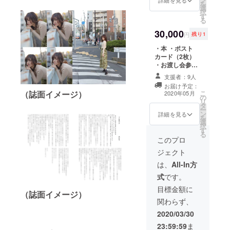
口ビル5F） ☆恋
を
選
愛相談（※メール
択
す
にてやり取りを
る
させていただき
30,000
ます。場合に
円
残り1
よっては恋愛本
・本 ・ポスト
への掲載を相談
カード（2枚）
させて頂きま
・お渡し会参加
す）
（※5月30日 株
支援者：9人
式会社
お届け予定：
CAMPFIRE／東
（誌面イメージ）
こ
2020年05月
の
京都渋谷区渋谷2
リ
タ
丁目22−3渋谷東
ー
ン
口ビル5F） ・恋
詳細を見る
を
選
愛相談（※メール
択
す
にてやり取りを
る
させていただき
このプロ
ます。場合に
ジェクト
よっては恋愛本
への掲載を相談
は、
All-In方
させて頂きま
式
です。
す） ☆発売打ち
上げイベント
目標金額に
（誌面イメージ）
（※6月6日 El
関わらず、
Portego／東京
都杉並区高円寺
2020/03/30
南4丁目9−3）
23:59:59
ま