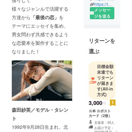
借りして
https://twitter.com/saemooo
様々なジャンルで活躍する
メッセー
ジを送る
方達から
「最後の恋」
を
テーマにエッセイを集め、
男女問わず共感できるよう
リターンを
な恋愛本を製作することに
選ぶ
なりました！
目標金額
未達でも
リターン
が届きま
す
(All-in
方式)
3,000
円
森田紗英／モデル・タレン
☆本 ☆ポスト
カード（2枚）
ト
支援者：95人
1992年9月28日生まれ、北
お届け予定：
こ
2020年05月