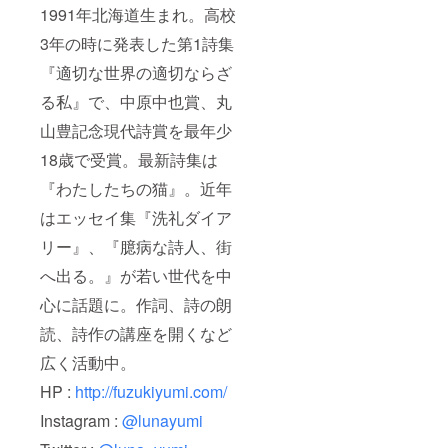
1991年北海道生まれ。高校
3年の時に発表した第1詩集
『適切な世界の適切ならざ
る私』で、中原中也賞、丸
山豊記念現代詩賞を最年少
18歳で受賞。最新詩集は
『わたしたちの猫』。近年
はエッセイ集『洗礼ダイア
リー』、『臆病な詩人、街
へ出る。』が若い世代を中
心に話題に。作詞、詩の朗
読、詩作の講座を開くなど
広く活動中。
HP :
http://fuzukiyumi.com/
Instagram :
@lunayumi