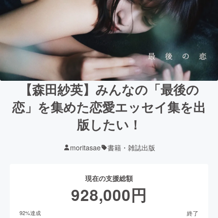
【森田紗英】みんなの「最後の
恋」を集めた恋愛エッセイ集を出
版したい！
moritasae
書籍・雑誌出版
現在の支援総額
928,000
円
終了
92
%達成