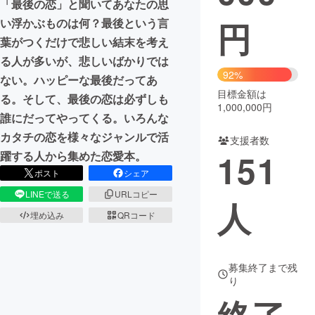
「最後の恋」と聞いてあなたの思
円
い浮かぶものは何？最後という言
まちづくり・地域活性化
葉がつくだけで悲しい結末を考え
る人が多いが、悲しいばかりでは
CAMPFIRE for Social Good
CAMPFIRE Creation
92%
ない。ハッピーな最後だってあ
CAMPFIREふるさと納税
machi-ya
コミュニティ
目標金額は
る。そして、最後の恋は必ずしも
1,000,000円
誰にだってやってくる。いろんな
カタチの恋を様々なジャンルで活
支援者数
151
躍する人から集めた恋愛本。
ポスト
シェア
LINEで送る
URLコピー
人
埋め込み
QRコード
募集終了まで残
り