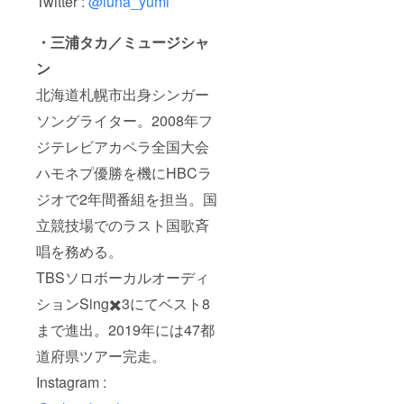
Twitter :
@luna_yumi
・三浦タカ／ミュージシャ
ン
北海道札幌市出身シンガー
ソングライター。2008年フ
ジテレビアカペラ全国大会
ハモネプ優勝を機に‬‪HBCラ
ジオで2年間番組を担当。‪国
立競技場でのラスト国歌斉
唱を務める。‬
TBSソロボーカルオーディ
ションSing✖️3にてベスト8
まで進出。2019年には47都
道府県ツアー完走。
Instagram :