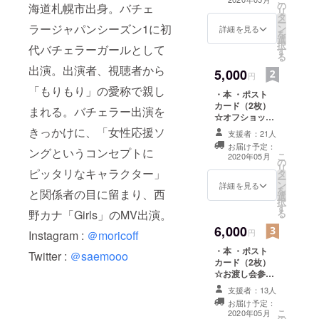
の
海道札幌市出身。バチェ
リ
タ
ー
ラージャパンシーズン1に初
ン
詳細を見る
を
選
択
代バチェラーガールとして
す
る
出演。出演者、視聴者から
5,000
円
「もりもり」の愛称で親し
・本 ・ポスト
カード（2枚）
まれる。バチェラー出演を
☆オフショット
写真（A4サイ
きっかけに、「女性応援ソ
支援者：21人
ズ、2枚）
お届け予定：
ングというコンセプトに
こ
2020年05月
の
リ
ピッタリなキャラクター」
タ
ー
ン
詳細を見る
を
と関係者の目に留まり、西
選
択
す
野カナ「Girls」のMV出演。
る
6,000
円
Instagram :
＠moricoff
・本 ・ポスト
Twitter :
＠saemooo
カード（2枚）
☆お渡し会参加
（※5月30日 株
支援者：13人
式会社
お届け予定：
CAMPFIRE／東
こ
2020年05月
の