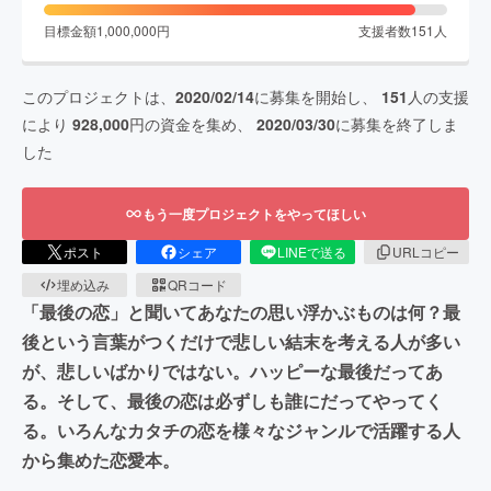
目標金額
1,000,000
円
支援者数
151
人
このプロジェクトは、
2020/02/14
に募集を開始し、
151
人の支援
により
928,000
円の資金を集め、
2020/03/30
に募集を終了しま
した
もう一度プロジェクトをやってほしい
ポスト
シェア
LINEで送る
URLコピー
埋め込み
QRコード
「最後の恋」と聞いてあなたの思い浮かぶものは何？最
後という言葉がつくだけで悲しい結末を考える人が多い
が、悲しいばかりではない。ハッピーな最後だってあ
る。そして、最後の恋は必ずしも誰にだってやってく
る。いろんなカタチの恋を様々なジャンルで活躍する人
から集めた恋愛本。