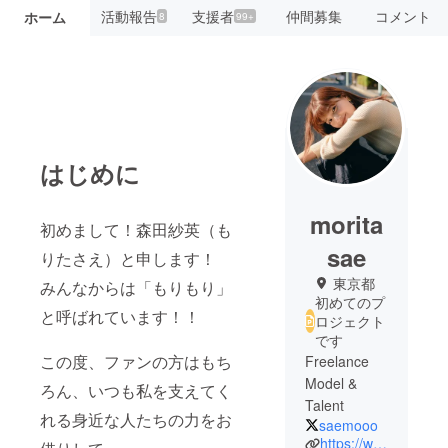
活動報告
支援者
仲間募集
コメント
ホーム
8
99+
はじめに
morita
初めまして！森田紗英（も
sae
りたさえ）と申します！
東京都
みんなからは「もりもり」
初めてのプ
と呼ばれています！！
ロジェクト
です
この度、ファンの方はもち
Freelance
Model &
ろん、いつも私を支えてく
れる身近な人たちの力をお
saemooo
https://www.instagram.com/moricoff/?hl=ja