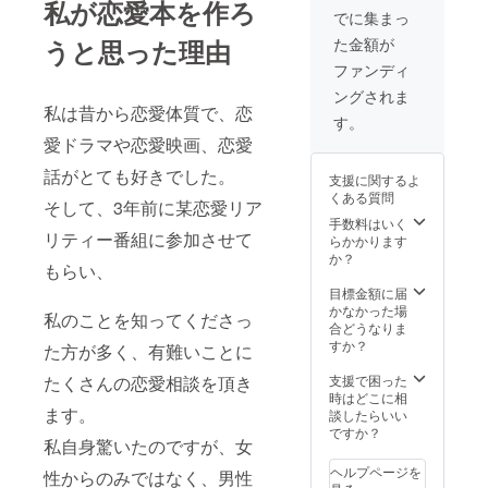
私が恋愛本を作ろ
でに集まっ
うと思った理由
た金額が
ファンディ
ングされま
私は昔から恋愛体質で、恋
す。
愛ドラマや恋愛映画、恋愛
話がとても好きでした。
支援に関するよ
くある質問
そして、3年前に某恋愛リア
手数料はいく
リティー番組に参加させて
らかかります
か？
もらい、
目標金額に届
かなかった場
私のことを知ってくださっ
合どうなりま
すか？
た方が多く、有難いことに
たくさんの恋愛相談を頂き
支援で困った
時はどこに相
ます。
談したらいい
ですか？
私自身驚いたのですが、女
ヘルプページを
性からのみではなく、男性