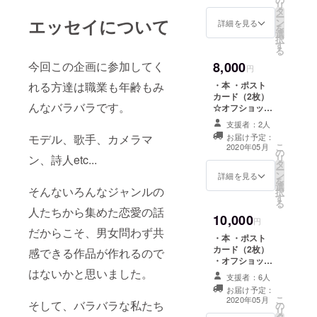
京都渋谷区渋谷2
リ
タ
丁目22−3渋谷東
ー
エッセイについて
ン
口ビル5F）
詳細を見る
を
選
択
す
る
今回この企画に参加してく
8,000
円
れる方達は職業も年齢もみ
・本 ・ポスト
カード（2枚）
んなバラバラです。
☆オフショット
写真（A4サイ
支援者：2人
ズ、2枚） ☆お
モデル、歌手、カメラマ
お届け予定：
渡し会参加（※5
こ
2020年05月
の
月30日 株式会
ン、詩人etc...
リ
タ
社CAMPFIRE／
ー
ン
東京都渋谷区渋
詳細を見る
を
選
谷2丁目22−3渋
そんないろんなジャンルの
択
す
谷東口ビル5F）
る
人たちから集めた恋愛の話
10,000
円
だからこそ、男女問わず共
・本 ・ポスト
カード（2枚）
感できる作品が作れるので
・オフショット
はないかと思いました。
写真（A4サイ
支援者：6人
ズ、2枚） ・お
お届け予定：
渡し会参加（※5
こ
2020年05月
そして、バラバラな私たち
の
月30日 株式会
リ
タ