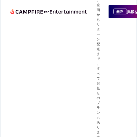
企
画
掲載
無料
か
ら
リ
タ
ー
ン
配
送
ま
で
、
す
べ
て
お
任
せ
の
プ
ラ
ン
も
あ
り
ま
す