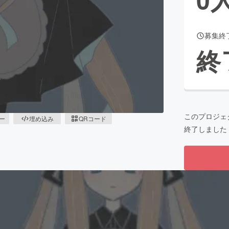
募集終
CAMPFIRE for Social Good
CAMPFIRE Creation
終
CAMPFIREふるさと納税
machi-ya
コミュニティ
このプロジェ
ピー
埋め込み
QRコード
終了しました