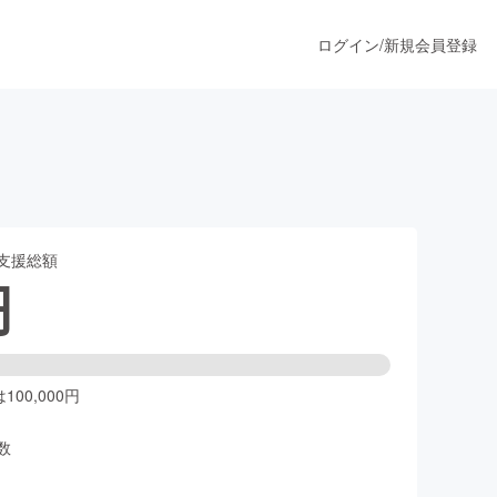
ログイン
/
新規会員登録
うすぐ公開されます
支援総額
プロダクト
円
ファッション
スポーツ
00,000円
数
ア
ソーシャルグッド
人