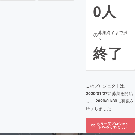
0
人
まちづくり・地域活性化
CAMPFIRE for Social Good
CAMPFIRE Creation
募集終了まで残
り
CAMPFIREふるさと納税
machi-ya
コミュニティ
終了
このプロジェクトは、
2020/01/27
に募集を開始
し、
2020/01/30
に募集を
終了しました
もう一度プロジェク
トをやってほしい