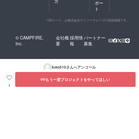
方
ポー
ト
「QRコード」は株式会社デンソーウェーブの登録商標です。
© CAMPFIRE,
会社概
採用情
パートナー
Inc.
要
報
募集
koto510
さんへアンコール
もう一度プロジェクトをやってほしい
1