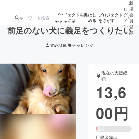
新
ロ
規
グ
会
プロジェクトを掲
はじ
プロジェクト
/
載するには
める
をさがす
イ
員
ン
登
前足のない犬に義足をつくりたい
録
mwkrae6
チャレンジ
人気のプロ
注目のリ
注目の新着プロ
募集終了が近いプ
もうすぐ公開
ジェクト
ターン
ジェクト
ロジェクト
されます
現在の支援総
額
アート・写真
音楽
13,6
テクノロジー・ガジェット
ゲーム・サ
00
円
映像・映画
書籍・雑誌
2%
ビジネス・起業
チャレンジ
目標金額は