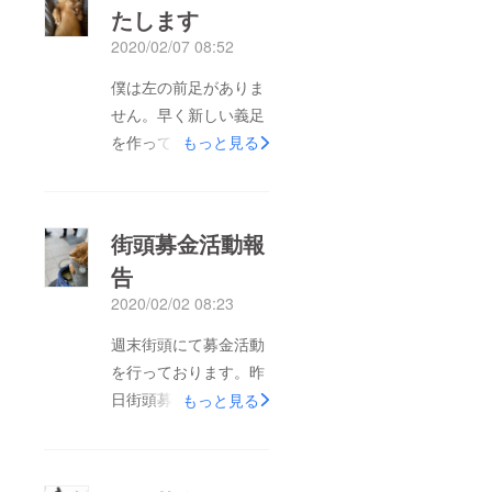
たします
2020/02/07 08:52
僕は左の前足がありま
せん。早く新しい義足
を作って雪が溶けたら
もっと見る
沢山走りたいんだー前
に義足をつけていたと
きのようにお天気の良
街頭募金活動報
い日は沢山お外でお散
告
歩したいよ皆様の温か
2020/02/02 08:23
いご支援とご協力お願
いいたしま
週末街頭にて募金活動
す。 光
を行っております。昨
（ライト）
日街頭募金活動にご協
もっと見る
力いただきました皆様
ありがとうございます