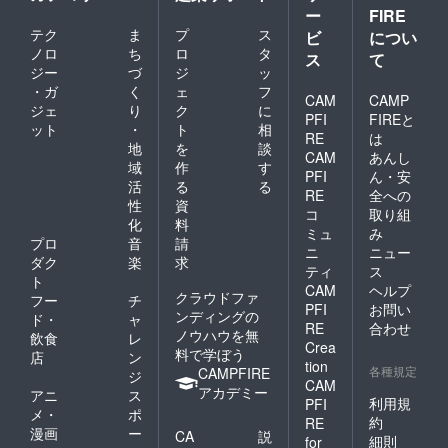
ー
FIRE
テク
ま
プ
ス
ビ
につい
ノロ
ち
ロ
タ
ス
て
ジー
づ
ジ
ッ
・ガ
く
ェ
フ
CAM
CAMP
ジェ
り
ク
に
PFI
FIREと
ット
・
ト
相
RE
は
地
を
談
CAM
あんし
域
作
す
PFI
ん・安
活
る
る
RE
全への
性
資
コ
取り組
化
料
ミュ
み
プロ
音
請
ニ
ニュー
ダク
楽
求
ティ
ス
ト
CAM
ヘルプ
クラウドファ
フー
チ
PFI
お問い
ンディングの
ド・
ャ
RE
合わせ
ノウハウを無
飲食
レ
Crea
料で学ぼう
店
ン
tion
各種規定
CAMPFIRE
ジ
CAM
アカデミー
アニ
ス
利用規
PFI
メ・
ポ
約
RE
漫画
ー
CA
説
細則
for