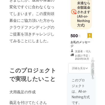
未達なら
変化ですぐに合わなくなっ
全額返金
されます
てしまいます。この度街頭
(All-or-
募金にご協力頂いた方から
Nothing
方式)
クラウドファンディングの
ご提案を頂きチャレンジし
500
円
てみることにしました。
お礼のメッセー
ジ
支援者：12人
お届け予定：
こ
2020年04月
の
リ
タ
ー
ン
このプロジェクト
詳細を見る
を
選
択
す
で実現したいこと
る
このプロ
ジェクト
は、All-or-
犬用義足の作成
Nothing方式
義足を付けてたくさん
です。