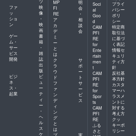
ツ
MP
明
プライ
Soci
ファ
映
FI
会
バシー
al
ッ
像
RE
・
ポリ
Goo
ショ
・
ア
相
シー
d
ン
映
カ
談
特定商
CAM
画
デ
会
取引法
PFI
ゲー
書
ミ
に基づ
RE
ム・
籍
ー
く表記
for
サー
・
と
情報セ
Ente
ビス
雑
は
キュリ
rtain
開発
誌
ク
サ
ティ方
men
出
ラ
ポ
針
t
版
ウ
ー
反社基
CAM
ビジ
ビ
ド
ト
本方針
PFI
ネ
ュ
フ
サ
カスタ
RE
ス・
ー
ァ
ー
マーハ
for
起業
テ
ン
ビ
ラスメ
Spor
ィ
デ
ス
ントに
ts
ー
ィ
対する
CAM
・
ン
考え方
PFI
ヘ
グ
クッ
RE
ル
と
キーポ
ふる
ス
は
リシー
さと
ケ
プ
実