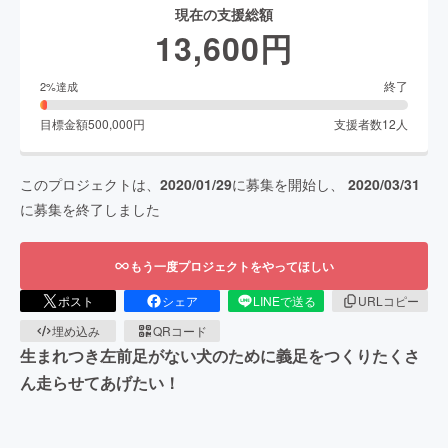
現在の支援総額
13,600
円
終了
2
%達成
目標金額
500,000
円
支援者数
12
人
このプロジェクトは、
2020/01/29
に募集を開始し、
2020/03/31
に募集を終了しました
もう一度プロジェクトをやってほしい
ポスト
シェア
LINEで送る
URLコピー
埋め込み
QRコード
生まれつき左前足がない犬のために義足をつくりたくさ
ん走らせてあげたい！