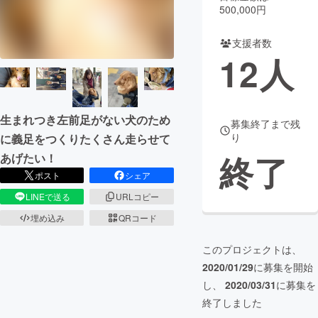
500,000円
まちづくり・地域活性化
支援者数
12
人
CAMPFIRE for Social Good
CAMPFIRE Creation
CAMPFIREふるさと納税
machi-ya
コミュニティ
生まれつき左前足がない犬のため
募集終了まで残
り
に義足をつくりたくさん走らせて
終了
あげたい！
ポスト
シェア
LINEで送る
URLコピー
埋め込み
QRコード
このプロジェクトは、
2020/01/29
に募集を開始
し、
2020/03/31
に募集を
終了しました