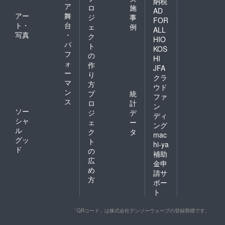
納税
ア
ロ
施
AD
アー
舞
ジ
事
FOR
ト・
台
ェ
例
ALL
写真
・
ク
HIO
パ
ト
KOS
フ
の
HI
ォ
作
JFA
ー
り
クラ
マ
方
ウド
ン
プ
統
ファ
ス
ロ
計
ン
ソー
ジ
デ
ディ
シャ
ェ
ー
ング
ル
ク
タ
mac
グッ
ト
hi-ya
ド
の
補助
広
金申
め
請サ
方
ポー
ト
「QRコード」は株式会社デンソーウェーブの登録商標です。