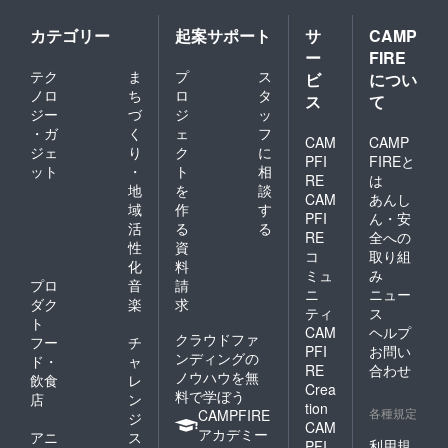
カテゴリー
起案サポート
サ
CAMP
ー
FIRE
テク
ま
プ
ス
ビ
につい
ノロ
ち
ロ
タ
ス
て
ジー
づ
ジ
ッ
・ガ
く
ェ
フ
CAM
CAMP
ジェ
り
ク
に
PFI
FIREと
ット
・
ト
相
RE
は
地
を
談
CAM
あんし
域
作
す
PFI
ん・安
活
る
る
RE
全への
性
資
コ
取り組
化
料
ミュ
み
プロ
音
請
ニ
ニュー
ダク
楽
求
ティ
ス
ト
CAM
ヘルプ
クラウドファ
フー
チ
PFI
お問い
ンディングの
ド・
ャ
RE
合わせ
ノウハウを無
飲食
レ
Crea
料で学ぼう
店
ン
tion
各種規定
CAMPFIRE
ジ
CAM
アカデミー
アニ
ス
利用規
PFI