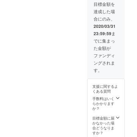
目標金額を
達成した場
合にのみ、
2020/03/31
23:59:59
ま
でに集まっ
た金額が
ファンディ
ングされま
す。
支援に関するよ
くある質問
手数料はいく
らかかります
か？
目標金額に届
かなかった場
合どうなりま
すか？