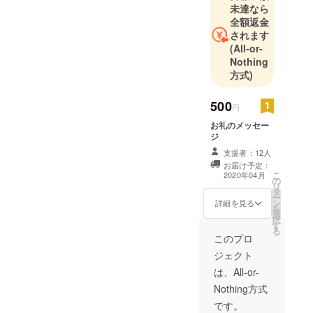
未達なら
全額返金
されます
(All-or-
Nothing
方式)
500
円
お礼のメッセー
ジ
支援者：12人
お届け予定：
こ
2020年04月
の
リ
タ
ー
ン
詳細を見る
を
選
択
す
る
このプロ
ジェクト
は、All-or-
Nothing方式
です。