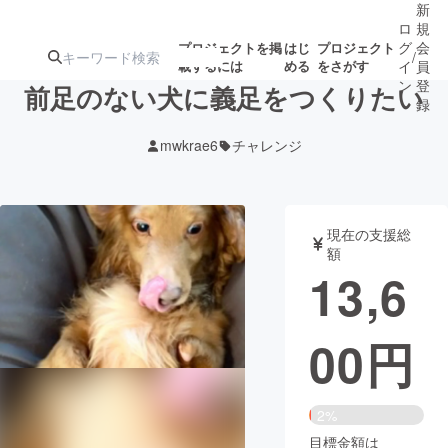
新
ロ
規
グ
会
プロジェクトを掲
はじ
プロジェクト
/
載するには
める
をさがす
イ
員
ン
登
前足のない犬に義足をつくりたい
録
mwkrae6
チャレンジ
人気のプロ
注目のリ
注目の新着プロ
募集終了が近いプ
もうすぐ公開
ジェクト
ターン
ジェクト
ロジェクト
されます
現在の支援総
額
アート・写真
音楽
13,6
テクノロジー・ガジェット
ゲーム・サ
00
円
映像・映画
書籍・雑誌
2%
ビジネス・起業
チャレンジ
目標金額は