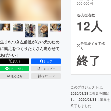
500,000円
まちづくり・地域活性化
支援者数
12
人
CAMPFIRE for Social Good
CAMPFIRE Creation
CAMPFIREふるさと納税
machi-ya
コミュニティ
生まれつき左前足がない犬のため
募集終了まで残
り
に義足をつくりたくさん走らせて
終了
あげたい！
ポスト
シェア
LINEで送る
URLコピー
埋め込み
QRコード
このプロジェクトは、
2020/01/29
に募集を開始
し、
2020/03/31
に募集を
終了しました