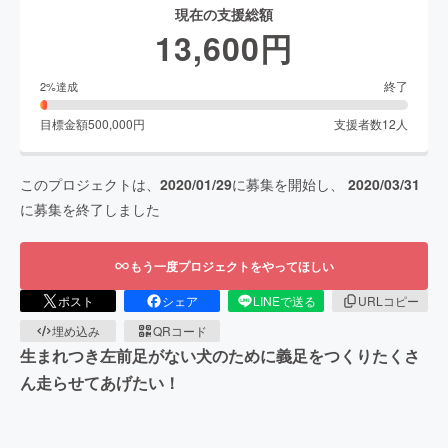
現在の支援総額
13,600
円
終了
2
%達成
目標金額
500,000
円
支援者数
12
人
このプロジェクトは、
2020/01/29
に募集を開始し、
2020/03/31
に募集を終了しました
もう一度プロジェクトをやってほしい
ポスト
シェア
LINEで送る
URLコピー
埋め込み
QRコード
生まれつき左前足がない犬のために義足をつくりたくさ
ん走らせてあげたい！