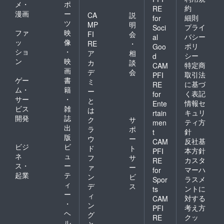
メ・
ポ
約
RE
漫画
ー
CA
説
細則
for
ツ
MP
明
プライ
Soci
ファ
映
FI
会
バシー
al
ッ
像
RE
・
ポリ
Goo
ショ
・
ア
相
シー
d
ン
映
カ
談
特定商
CAM
画
デ
会
取引法
PFI
ゲー
書
ミ
に基づ
RE
ム・
籍
ー
く表記
for
サー
・
と
情報セ
Ente
ビス
雑
は
キュリ
rtain
開発
誌
ク
サ
ティ方
men
出
ラ
ポ
針
t
版
ウ
ー
反社基
CAM
ビジ
ビ
ド
ト
本方針
PFI
ネ
ュ
フ
サ
カスタ
RE
ス・
ー
ァ
ー
マーハ
for
起業
テ
ン
ビ
ラスメ
Spor
ィ
デ
ス
ントに
ts
ー
ィ
対する
CAM
・
ン
考え方
PFI
ヘ
グ
クッ
RE
ル
と