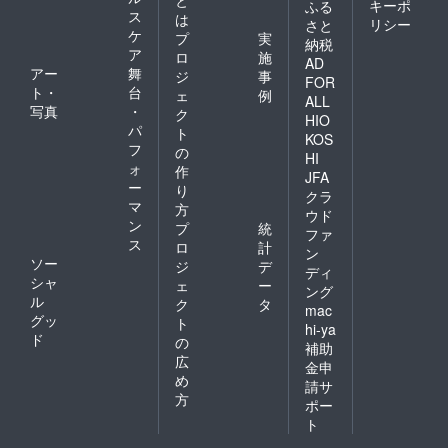
キーポ
ふる
ス
は
リシー
さと
ケ
プ
実
納税
ア
ロ
施
AD
アー
舞
ジ
事
FOR
ト・
台
ェ
例
ALL
写真
・
ク
HIO
パ
ト
KOS
フ
の
HI
ォ
作
JFA
ー
り
クラ
マ
方
ウド
ン
プ
統
ファ
ス
ロ
計
ン
ソー
ジ
デ
ディ
シャ
ェ
ー
ング
ル
ク
タ
mac
グッ
ト
hi-ya
ド
の
補助
広
金申
め
請サ
方
ポー
ト