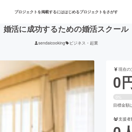
プロジェクトを掲載するには
はじめる
プロジェクトをさがす
婚活に成功するための婚活スクール
sendaicooking
ビジネス・起業
注目のリターン
注目の新着プロジェクト
募集終了が近いプロジェクト
も
現在の
音楽
舞台・パフォーマンス
0
ゲーム・サービス開発
フード・飲食店
0%
書籍・雑誌出版
アニメ・漫画
目標金額は1
支援者
チャレンジ
ビューティー・ヘルスケ
0