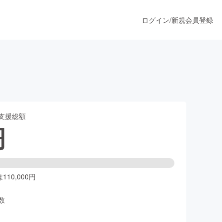
ログイン
/
新規会員登録
うすぐ公開されます
支援総額
プロダクト
円
ファッション
スポーツ
10,000円
数
ア
ソーシャルグッド
人