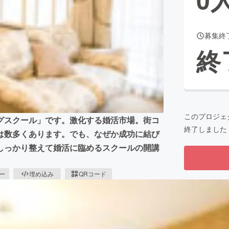
募集終
CAMPFIRE for Social Good
CAMPFIRE Creation
終
CAMPFIREふるさと納税
machi-ya
コミュニティ
このプロジェ
グスクール」です。激化する婚活市場。街コ
終了しました
は数多くあります。でも、なぜか成功に結び
しっかり整えて婚活に臨めるスクールの開講
ピー
埋め込み
QRコード