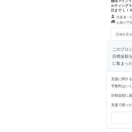
婚活マインド
ルティング３
日まで ＬＩ
Ｅ もしくは
支援者：0
のような通話
お届け予定
詳細を見
このプロジェ
目標金額
に集まっ
支援に関す
手数料はい
目標金額に
支援で困っ