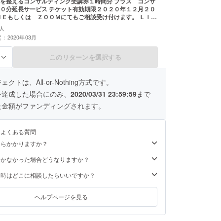
を整えるコンサルティング受講券１時間分 プラス コンサ
０分延長サービス チケット有効期限２０２０年１２月２０
ＮＥもしくは ＺＯＯＭにてもご相談受け付けます。 ＬＩＮ
ZOOMのどちらかを選択してください。 ZOOＭはスカイプ
人
可能なアプリです。
：2020年03月
このリターンを選択する
る
クトは、All-or-Nothing方式です。
を達成した場合にのみ、
2020/03/31 23:59:59
まで
た金額がファンディングされます。
るよくある質問
くらかかりますか？
届かなかった場合どうなりますか？
た時はどこに相談したらいいですか？
ヘルプページを見る