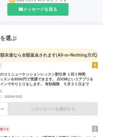
メッセージを送る
を選ぶ
金額未達なら全額返金されます
(All-or-Nothing方式)
5
でのコミニューケッションレッスン割引券 １回１時間
レッスンを9500円で受講できます。 ZOOMというアプリを
インでやりとりをします。 有効期限 ５月３１日まで
人
：2020年03月
このリターンを選択する
る
残り
8