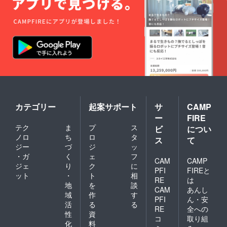
カテゴリー
起案サポート
サ
CAMP
ー
FIRE
テク
ま
プ
ス
ビ
につい
ノロ
ち
ロ
タ
ス
て
ジー
づ
ジ
ッ
・ガ
く
ェ
フ
CAM
CAMP
ジェ
り
ク
に
PFI
FIREと
ット
・
ト
相
RE
は
地
を
談
CAM
あんし
域
作
す
PFI
ん・安
活
る
る
RE
全への
性
資
コ
取り組
化
料