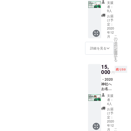
を刻印
もしく
支援
・ツル
はニッ
者：
タはげ
クネー
9人
ます会
ムでも
お届
オリジ
可能 ※
け予
ナル
文字数
定：
グッズ
2020
は10文
年12
（1セッ
字まで
こ
月
ト）
になり
の
リ
（吸盤
ます
タ
ー
綱引き
ン
詳細を見る
を
用の吸
選
択
盤、缶
す
る
バッ
15,
ジ、手
残り50
拭い）
000
円
※名前を
・2020
レー
神社へ
ザー印
お名前
刷した
を刻印
ものを
支援
・須郷
掲示し
者：
貞次郎
ます ※
4人
さんの
備考欄
お届
ぶどう
にお名
け予
ジュー
前を入
定：
ス (スト
2020
力くだ
年12
レート
さい ※
こ
月
ジュー