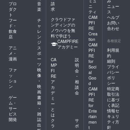
ミュ
み
プロ
音
請
ニ
ニュー
ダク
楽
求
ティ
ス
ト
CAM
ヘルプ
クラウドファ
フー
チ
PFI
お問い
ンディングの
ド・
ャ
RE
合わせ
ノウハウを無
飲食
レ
Crea
料で学ぼう
店
ン
tion
各種規定
CAMPFIRE
ジ
CAM
アカデミー
アニ
ス
利用規
PFI
メ・
ポ
約
RE
漫画
ー
CA
説
細則
for
ツ
MP
明
プライ
Soci
ファ
映
FI
会
バシー
al
ッ
像
RE
・
ポリ
Goo
ショ
・
ア
相
シー
d
ン
映
カ
談
特定商
CAM
画
デ
会
取引法
PFI
ゲー
書
ミ
に基づ
RE
ム・
籍
ー
く表記
for
サー
・
と
情報セ
Ente
ビス
雑
は
キュリ
rtain
開発
誌
ク
サ
ティ方
men
出
ラ
ポ
針
t