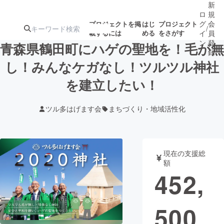
新
ロ
規
グ
会
プロジェクトを掲
はじ
プロジェクト
/
載するには
める
をさがす
イ
員
ン
登
青森県鶴田町にハゲの聖地を！毛が無
録
し！みんなケガなし！ツルツル神社
を建立したい！
人気のプロ
注目のリ
注目の新着プロ
募集終了が近いプ
もうすぐ公開
ジェクト
ターン
ジェクト
ロジェクト
されます
ツル多はげます会
まちづくり・地域活性化
アート・写真
音楽
現在の支援総
テクノロジー・ガジェット
ゲーム・サ
額
452,
映像・映画
書籍・雑誌
500
ビジネス・起業
チャレンジ