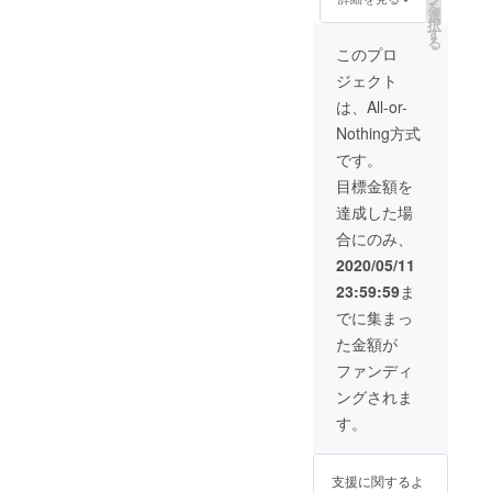
を
本名、
ます
ものを
選
択
会社名
掲示し
す
る
もしく
ます ※
このプロ
はニッ
備考欄
ジェクト
クネー
にお名
ムでも
前を入
は、All-or-
可能 ※
力くだ
Nothing方式
文字数
さい ※
は10文
本名、
です。
字まで
会社名
目標金額を
になり
もしく
ます
はニッ
達成した場
クネー
合にのみ、
ムでも
可能 ※
2020/05/11
文字数
23:59:59
ま
は10文
字まで
でに集まっ
になり
た金額が
ます
ファンディ
ングされま
す。
支援に関するよ