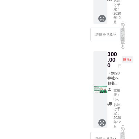
際に登
2日宿泊
け予
録いた
券（1名
定：
だきま
様分）※
2020
年12
した
交通費
こ
月
メール
別 ※名
の
リ
もしく
前を
タ
ー
は登録
レー
ン
詳細を見る
を
いただ
ザー印
選
択
いたご
刷した
す
る
住所に
ものを
300
てお知
掲示し
らせす
ます ※
,00
残り3
るよう
備考欄
0
円
にいた
にお名
しま
前を入
・2020
す。 ※
力くだ
神社へ
名前を
さい ※
お名前
レー
本名、
を刻印
支援
ザー印
会社名
・10分
者：
刷した
もしく
の1サイ
0人
ものを
はニッ
ズ2020
お届
掲示し
クネー
神社完
け予
ます ※
ムでも
成模型
定：
備考欄
可能 ※
（1台）
2020
年12
にお名
文字数
※名前を
こ
月
前を入
は10文
レー
の
リ
力くだ
字まで
ザー印
タ
ー
さい ※
になり
刷した
ン
詳細を見る