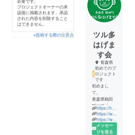
必要です。
プロジェクトオーナーの承
認後に掲載されます。承認
された内容を削除すること
はできません。
ツル多
※投稿する際の注意点
はげま
す会
青森県
初めてのプ
ロジェクト
です
初めまし
て。
青森県鶴田
町にて「ハ
https://hagemasu.com/
ゲ」で地域
https://www.facebook.com/tsurutahagemasukai/
を盛り上げ
https://www.medetai-tsuruta.jp/web_magazine/people/hagemasukai.html
メッセー
る活動を
ジを送る
行っている