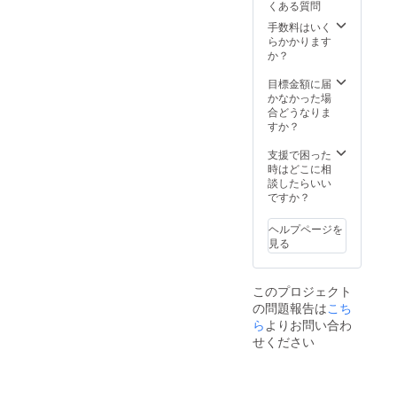
くある質問
手数料はいく
らかかります
か？
目標金額に届
かなかった場
合どうなりま
すか？
支援で困った
時はどこに相
談したらいい
ですか？
ヘルプページを
見る
このプロジェクト
の問題報告は
こち
ら
よりお問い合わ
せください