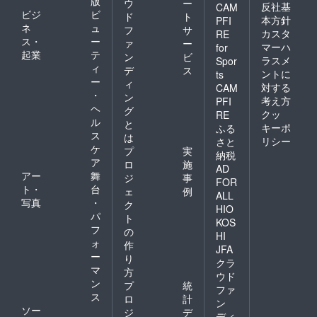
版
ウ
ー
反社基
CAM
ビジ
ビ
ド
ト
本方針
PFI
ネ
ュ
フ
サ
カスタ
RE
ス・
ー
ァ
ー
マーハ
for
起業
テ
ン
ビ
ラスメ
Spor
ィ
デ
ス
ントに
ts
ー
ィ
対する
CAM
・
ン
考え方
PFI
ヘ
グ
クッ
RE
ル
と
キーポ
ふる
ス
は
リシー
さと
ケ
プ
実
納税
ア
ロ
施
AD
アー
舞
ジ
事
FOR
ト・
台
ェ
例
ALL
写真
・
ク
HIO
パ
ト
KOS
フ
の
HI
ォ
作
JFA
ー
り
クラ
マ
方
ウド
ン
プ
統
ファ
ス
ロ
計
ン
ソー
ジ
デ
ディ