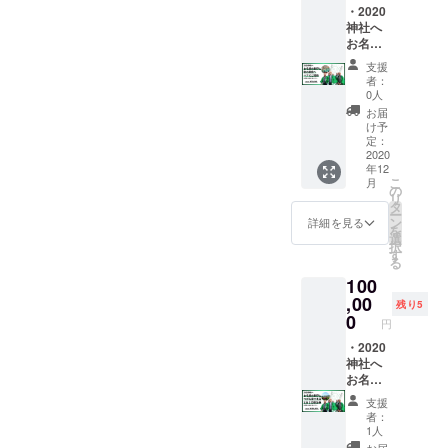
・2020
ます ※
神社へ
備考欄
お名前
にお名
を刻印
前を入
支援
・2020
力くだ
者：
年秋の
さい ※
0人
例会特
本名、
お届
別席へ
会社名
け予
ペアで
もしく
定：
ご招待
2020
はニッ
年12
（お食
クネー
こ
月
事付）※
ムでも
の
リ
交通宿
可能 ※
タ
ー
泊費別
文字数
ン
詳細を見る
を
※秋の例
は10文
選
択
会は
字まで
す
る
2020年
になり
100
10月1日
ます
開場
,00
残り5
17:00予
0
円
定とな
りま
・2020
す。 ※
神社へ
開催の
お名前
詳細に
を刻印
支援
ついて
・つが
者：
は申込
る富士
1人
された
見荘1泊
お届