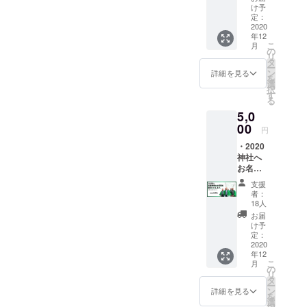
「毛が無
お名前
け予
を登録
定：
い」と「怪
させて
2020
我ない」を
年12
いただ
こ
月
掛け合わせ
きま
の
リ
す。 ※
タ
て、地域の
ー
備考欄
ン
詳細を見る
子供たちが
を
にお名
選
択
前を入
日々元気に
す
る
力くだ
暮らせるよ
5,0
さい ※
うに警察や
本名、
00
円
会社名
地域の方々
・2020
もしく
と共に交通
神社へ
はニッ
お名前
安全運動へ
クネー
を刻印
ムでも
も積極的に
支援
※名前を
可能 ※
者：
参加させて
レー
文字数
18人
ザー印
は10文
いただいて
お届
刷した
字まで
け予
おります。
ものを
になり
定：
ハゲで悩ん
掲示し
2020
ます
年12
ます ※
でいる人へ
こ
月
備考欄
の
の一筋の
リ
にお名
タ
ー
前を入
光、暗い世
ン
詳細を見る
を
力くだ
選
の中を明る