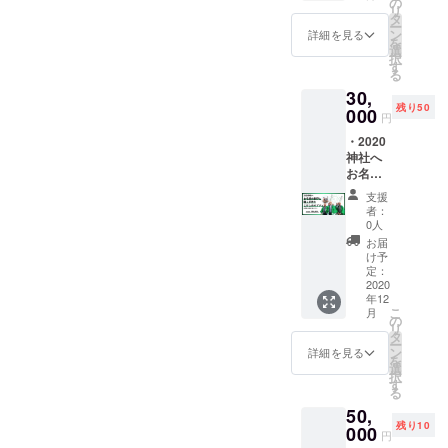
本名、
の
リ
ス
会社名
タ
ー
720ml ×
もしく
ン
詳細を見る
を
2本セッ
はニッ
選
択
ト） ※
クネー
す
る
名前を
ムでも
30,
レー
可能 ※
残り50
ザー印
000
文字数
円
刷した
は10文
・2020
ものを
字まで
神社へ
掲示し
になり
お名前
ます ※
ます
を刻印
備考欄
支援
・職人
にお名
者：
手作り
前を入
0人
こけし
力くだ
お届
のオブ
さい ※
け予
ジェ
本名、
定：
（サイ
2020
会社名
年12
ズ縦
もしく
こ
月
8cm ×
はニッ
の
リ
横10cm
クネー
タ
ー
程度）
ムでも
ン
詳細を見る
を
※名前を
可能 ※
選
択
レー
文字数
す
る
ザー印
は10文
50,
刷した
字まで
残り10
ものを
000
になり
円
掲示し
ます