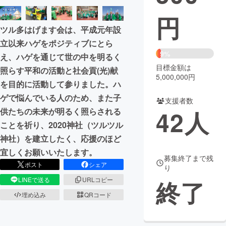
円
まちづくり・地域活性化
ツル多はげます会は、平成元年設
立以来ハゲをポジティブにとら
CAMPFIRE for Social Good
CAMPFIRE Creation
9%
え、ハゲを通じて世の中を明るく
CAMPFIREふるさと納税
machi-ya
コミュニティ
目標金額は
照らす平和の活動と社会貢(光)献
5,000,000円
を目的に活動して参りました。ハ
ゲで悩んでいる人のため、また子
支援者数
42
人
供たちの未来が明るく照らされる
ことを祈り、2020神社（ツルツル
神社）を建立したく、応援のほど
宜しくお願いいたします。
募集終了まで残
ポスト
シェア
り
LINEで送る
URLコピー
終了
埋め込み
QRコード