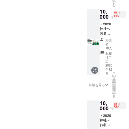
択
さい ※
す
る
く照らす社
本名、
10,
会社名
会貢（光）
残り
もしく
000
500
円
献活動をこ
はニッ
・2020
れからも精
クネー
神社へ
ムでも
力的に行っ
お名前
可能 ※
て参ります
を刻印
文字数
支援
・2020
は10文
のでどうぞ
者：
神社特
字まで
10人
宜しくお願
製お守
になり
お届
い申し上げ
り（1
ます
け予
個） ※
定：
ます。
名前を
2020
年12
レー
こ
月
ザー印
の
リ
刷した
タ
ー
ものを
ン
詳細を見る
を
掲示し
選
択
ます ※
す
る
備考欄
10,
にお名
残り
前を入
000
500
円
力くだ
・2020
さい ※
神社へ
本名、
お名前
会社名