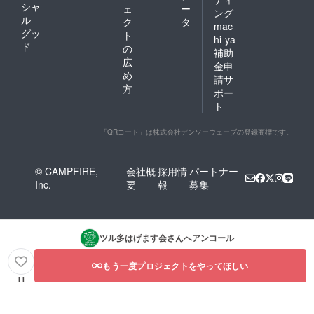
シャ
ェ
ー
ング
ル
ク
タ
mac
グッ
ト
hi-ya
ド
の
補助
広
金申
め
請サ
方
ポー
ト
「QRコード」は株式会社デンソーウェーブの登録商標です。
© CAMPFIRE,
会社概
採用情
パートナー
Inc.
要
報
募集
ツル多はげます会
さんへアンコール
もう一度プロジェクトをやってほしい
11