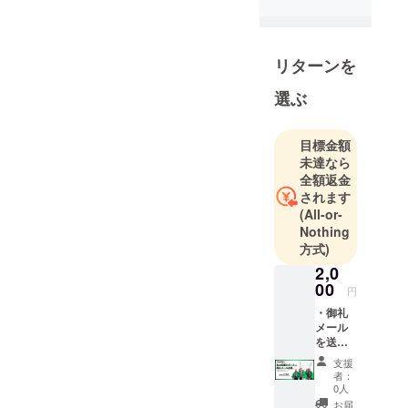
「ツル多は
げます会」
と申しま
リターンを
す。ハゲ頭
に吸盤を取
選ぶ
り付け引っ
張り合う
目標金額
「吸盤相
未達なら
撲」がメ
全額返金
ディアで話
されます
題となり、
(All-or-
Nothing
ご存知の方
方式)
もいらっ
2,0
しゃるので
00
はないかと
円
思われま
・御礼
メール
す。ハゲを
を送信
ネタに面白
いたし
支援
ます。
い活動を行
者：
※支援者
0人
うと同時に
名簿へ
お届