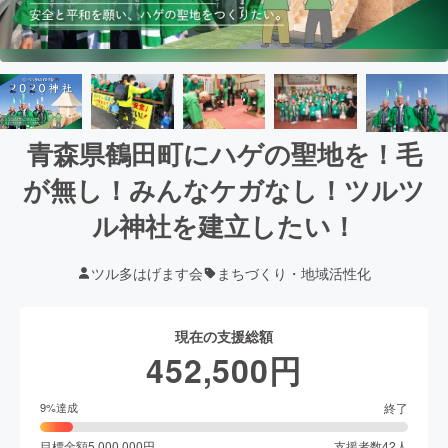
青森県鶴田町にハゲの聖地を！毛
が無し！みんなケガなし！ツルツ
ル神社を建立したい！
ツル多はげます会
まちづくり・地域活性化
現在の支援総額
452,500
円
終了
9
%達成
目標金額
5,000,000
円
支援者数
42
人