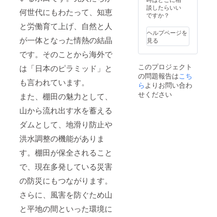
談したらいい
何世代にもわたって、知恵
ですか？
と労働育て上げ、自然と人
ヘルプページを
が一体となった情熱の結晶
見る
です。そのことから海外で
このプロジェクト
は「日本のピラミッド」と
の問題報告は
こち
も言われています。
ら
よりお問い合わ
せください
また、棚田の魅力として、
山から流れ出す水を蓄える
ダムとして、地滑り防止や
洪水調整の機能がありま
す。棚田が保全されること
で、現在多発している災害
の防災にもつながります。
さらに、風害を防ぐため山
と平地の間といった環境に