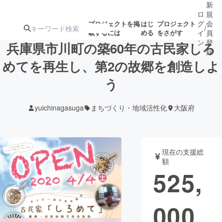
新
ロ
規
グ
会
プロジェクトを掲
はじ
プロジェクト
/
載するには
める
をさがす
イ
員
ン
登
兵庫県市川町の築60年の古民家しろ
録
めてを再生し、第2の故郷を創造しよ
う
人気のプロ
注目のリ
注目の新着プロ
募集終了が近いプ
もうすぐ公開
ジェクト
ターン
ジェクト
ロジェクト
されます
yuichinagasuga
まちづくり・地域活性化
大阪府
アート・写真
音楽
現在の支援総
テクノロジー・ガジェット
ゲーム・サ
額
525,
映像・映画
書籍・雑誌
000
ビジネス・起業
チャレンジ