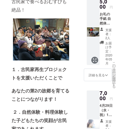
5,0
古民家で食べるおむすびも
子どもたち
00
円
絶品！
につないで
お礼の
いくため
手紙 自
然体験
に、
（6月13
支援
そして、大
日、14
者：
学や商店街
日に実
2人
施田植
での棚田PR
お届
え等) 1
け予
活動、米や
日の半
定：
額ご招
2020
自然体験系
年05
待券（1
の企画を年
こ
月
人）
の
リ
60回程度行
１．古民家再生プロジェク
タ
ー
ン
い、
詳細を見る
を
トを支援いただくことで
選
140団体と連
択
す
る
携し、メ
あなたの第2の故郷を育てる
7,0
ディアにも
00
ことにつながります！
円
160回掲載さ
4月29日
れる。
（水・
２．自然体験・料理体験し
祝）10
人と人や
時～15
た子どもたちの笑顔が古民
支援
時 クラ
ニーズと
者：
家であふれます
ウド