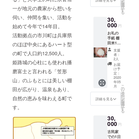
菜の栽培を
を
ソング
学肥料
選
択
実践してい
一が地元の農家から想いを
ライ
を使っ
す
る
ター
る。
ていな
伺い、仲間を集い、活動を
30,
dakara
い棚田
そして、多
m (ダ
000
米の昼
始めて今年で14年目。
円
くの人々に
カラン)
食付）
お礼の
さん
農薬・
活動拠点の市川町は兵庫県
おいしい！
手紙 棚
（写真
化学肥
また食べた
田米10
の女
のほぼ中央にあるハート型
料を
㎏ しろ
い！
性）の
使って
支援
の町で人口約12,500人。
めてに1
素敵な
いない
者：
畑や田ん
日泊ま
歌声も
棚田米
2人
姫路城の心柱にも使われ播
ぼ、棚田に
れる権
聴けま
500g付
お届
利 （夕
す。
いきたい！
き 温泉
け予
磨富士と言われる「笠形
食、朝
（旬の
定：
入浴券
ありがと
食込
2020
野菜、
（有効
山」のふもとには美しい棚
年05
う！喜んで
み）
農薬化
期限4
こ
月
学肥料
の
田が広がり、温泉もあり、
月、5月
頂いてい
リ
を使っ
タ
中1枚）
ー
る。
自然の恵みを味わえる町で
ていな
ン
詳細を見る
を
観察力を高
い棚田
選
択
す。
米の夕
す
め、一つ一
る
食付）
つの作業を
30,
農薬・
000
化学肥
丁寧にして
円
料を
いる。
古民家
使って
での1日
いない