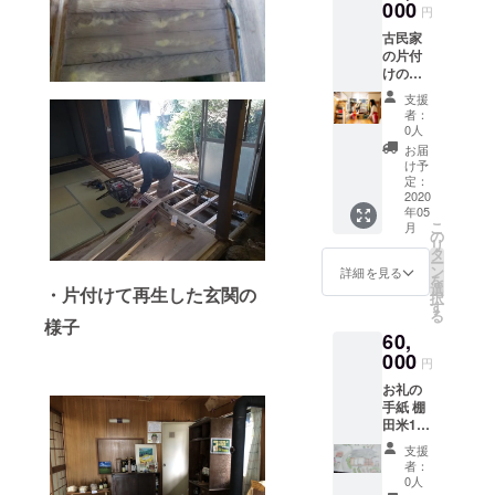
❛あなた
000
の相談
円
の家の
2016年に山
農薬・
古民家
風水鑑
化学肥
や川や海や
の片付
定。あ
料を
田畑や森林
けのサ
なたの
使って
ポート
家の運
いない
など多様な
支援
をいた
気が高
棚田米
者：
アウトドア
だいて
い暮ら
500g
0人
いる 福
のフィール
し方が
お届
井 ひろ
わかり
け予
ドで、より
子さん
ます。
定：
良い未来を
とおぐ
2020
❛ズーム
年05
ら よし
片付
支える子ど
こ
月
こさ
け。あ
の
もたちを育
リ
ん ２
なたの
タ
ー
むリーダー
人で ご
家を
ン
詳細を見る
を
自宅に
ズーム
選
の功績をた
・片付けて再生した玄関の
択
お伺い
で中継
す
る
たえ表彰す
し、 お
しても
様子
60,
片づけ
る「JAPAN
らいな
カウン
000
がら、
円
OUTDOOR
セリン
あなた
LEADERS
お礼の
グ、 風
の家の
手紙 棚
水イン
オリジ
AWARD2017
田米10
テリア
ナルの
」で、日本
㎏(農
アドバ
片付け
支援
薬・化
各地から応
イス 上
方をコ
者：
学肥料
記を踏
ンサル
0人
募された81