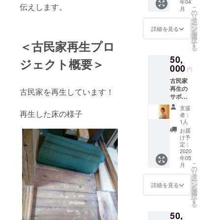
年04
ルジャ
2012年兵庫
関して
伝えします。
こ
月
ムゥセ
審査が
の
県あしたの
リ
ラピー
ありま
タ
ー
まち・くら
90分 詳
す。 ※
ン
詳細を見る
を
細：
宿泊イ
選
し作り活動
択
https://
＜古民家再生プロ
ベント
す
賞「優秀
る
kokona
の場合
50,
賞」受賞
-
は別途
ジェクト概要＞
88.com/
000
料金が
（あすの兵
円
content
必要で
庫を創る生
古民家
s_53.ht
相談に
再生の
ml （基
活運動協議
なりま
古民家を再生しています！
サポー
本は大
す。
会）全国組
トをい
阪の岸
支援
織からは振
ただい
再生した床の様子
和田で
者：
ている
すが、
1人
興奨励賞受
はるか
市川の
お届
賞
さんの
古民家
け予
特別鑑
しろめ
定：
定、片
2020
てでも
2012年「人
年05
付け
追加出
こ
月
間サイズの
ズーム
張料で
の
リ
サポー
受けれ
タ
まちづくり
ー
ト （通
ます）
ン
詳細を見る
賞」（兵庫
を
常6万円
と特別
選
択
県知事賞）
が特別
子育て
す
る
価格の5
や古民
受賞
50,
万円）
家再生