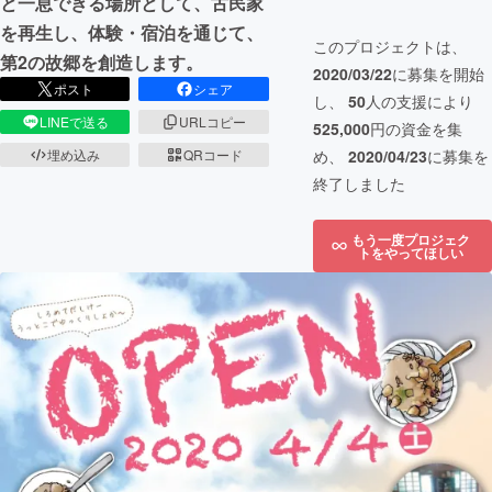
と一息できる場所として、古民家
を再生し、体験・宿泊を通じて、
このプロジェクトは、
第2の故郷を創造します。
2020/03/22
に募集を開始
ポスト
シェア
し、
50
人の支援により
LINEで送る
URLコピー
525,000
円の資金を集
め、
2020/04/23
に募集を
埋め込み
QRコード
終了しました
もう一度プロジェク
トをやってほしい