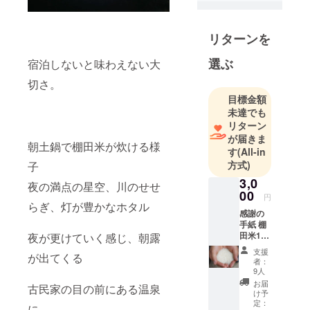
学大学院環
境人間学研
リターンを
究科卒業。
選ぶ
宿泊しないと味わえない大
環境と人間
切さ。
に関して分
目標金額
野の枠を越
未達でも
えて、総合
リターン
的に学び、
が届きま
朝土鍋で棚田米が炊ける様
そして、環
す
(All-in
境教育が環
方式)
子
境問題に重
3,0
夜の満点の星空、川のせせ
要な役割を
00
円
らぎ、灯が豊かなホタル
果たすと気
感謝の
付き、研究
手紙 棚
田米1合
夜が更けていく感じ、朝露
を行う
（一期
その中で棚
支援
が出てくる
一会を
者：
田と出会
一合一
9人
会に例
い、環境教
お届
古民家の目の前にある温泉
えて、
け予
育と棚田の
棚田米1
定：
に