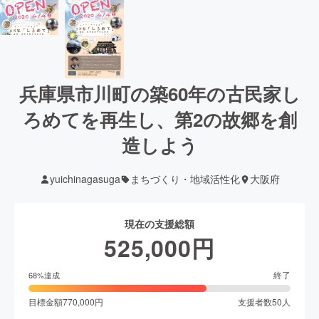
兵庫県市川町の築60年の古民家し
ろめてを再生し、第2の故郷を創
造しよう
yuichinagasuga
まちづくり・地域活性化
大阪府
現在の支援総額
525,000
円
終了
68
%達成
目標金額
770,000
円
支援者数
50
人