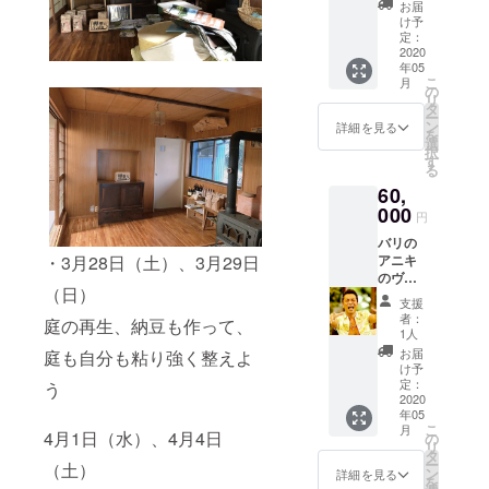
使用な
まえた
させて
お届
名のリー
し) 指導
衣食住
いただ
け予
してい
アドバ
定：
ダーを審査
きます
ただい
2020
イスを
した結果、
年05
ている
いたし
こ
月
ファイナリ
豊岡の
ます。
の
リ
中嶋さ
そのあ
タ
スト10名の1
ー
んのこ
と一緒
ン
詳細を見る
を
人に選ばれ
だわり
に1ヶ所
選
択
のお米
る。
の （洗
す
る
10㎏ (農
面所や
60,
薬・化
食器
2017年オー
学肥料
000
棚、下
円
使用な
駄箱な
ライ！ニッ
バリの
し) しろ
ど）を
ポン大賞審
アニキ
・3月28日（土）、3月29日
めてに2
お片づ
のヴィ
査委員長賞
日とま
け→浄
（日）
ラに1日
れる権
化 体感
（農林水産
支援
泊ま
利（夕
してい
者：
庭の再生、納豆も作って、
省主催）受
り、相
食・朝
ただき
1人
談でき
食込
賞
ます。
お届
庭も自分も粘り強く整えよ
る権利
み） 温
（※ご自
け予
お金や
泉入浴
定：
宅まで
う
2018年12
生き方
2020
券1枚
の交通
年05
などア
（天然
費は別
月 程ヶ谷
こ
月
ニキに
4月1日（水）、4月4日
かさが
の
途必要
リ
基金 男女
相談し
た温泉
タ
で
ー
（土）
て、回
共同参画・
せせら
ン
す。）
詳細を見る
を
答いた