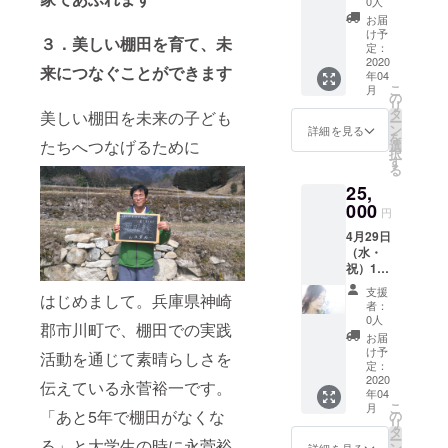
0人
ニーズ、違
ファン
お届
ディン
う分野と分
け予
３．美しい棚田を育て、未
グ感謝
定：
野をつなぐ
＆子ど
2020
来につなぐことができます
ことに喜び
年04
も食堂1
こ
月
周年記
の
を感じ、
リ
念イベ
タ
美しい棚田を未来の子ども
人の想いや
ー
ント 大
ン
詳細を見る
を
ニーズを理
人1人ご
たちへつなげるために
選
択
招待券
す
解し、本当
る
シン
に喜んでい
25,
ガーソ
ングラ
000
ただくこと
円
イター
を実践し、
4月29日
dakara
人の幸せを
（水・
m (ダ
祝）17
カラン)
広げ、繋げ
時～19
さん
支援
ている。
はじめまして。兵庫県神崎
時 クラ
（写真
者：
ウド
の女
0人
郡市川町で、棚田での実践
ファン
性）の
お届
本当に食べ
ディン
素敵な
け予
活動を通じて素晴らしさを
て涙が出る
グ感謝
歌声も
定：
イベン
2020
聴けま
ぐらいの感
伝えている永菅裕一です。
年04
ト 大人
す。
動できる体
こ
月
1人ご招
（旬の
「あと5年で棚田がなくな
の
リ
験・米・野
待券 シ
野菜、
タ
ー
る」と大学生の時に永菅裕
ンガー
農薬化
ン
詳細を見る