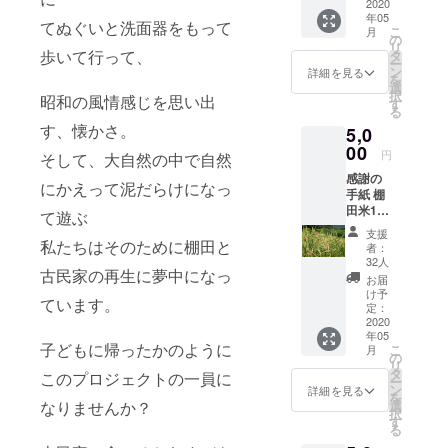
つながりを
合をお
2020
年05
送りし
てぬぐいと洗面器をもって
強く感じ
こ
月
ます。
の
リ
る。
※農薬・
歩いて行って、
タ
ー
化学肥
そして、地
ン
詳細を見る
を
料使用
選
域の方々か
択
昭和の風情感じを思い出
なし）
す
る
ら、棚田が
す、懐かさ。
5,0
失われてい
00
円
そして、大自然の中で自然
ることを伺
感謝の
い、
にかえって泥だらけになっ
手紙 棚
2007年5月に
田米1㎏
て遊ぶ
棚田LOVER's
（応援
支援
への感
私たちはそのために棚田と
を仲間と結
者：
謝を込
32人
成。2014年
古民家の再生に夢中になっ
めて、
お届
には夢であ
感謝を
け予
ています。
込めた
定：
る棚田で結
棚田米1
2020
婚式を実
年05
㎏をお
子どもに帰ったかのように
こ
月
届けし
現。
の
リ
ます。
タ
このプロジェクトの一員に
生物・食・
ー
※農薬・
ン
詳細を見る
を
農の大切さ
化学肥
選
なりませんか？
択
料使用
す
を伝え、棚
る
なし）
田を未来の