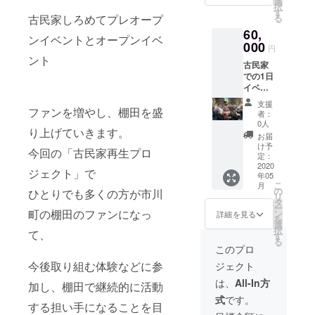
ぎの
選
農薬・
少子化関連
択
だけま
湯） ※
す
化学肥
る
古民家しろめてプレオープ
顕彰事業
す。
有効期
料も
60,
（30
限4月、
活動賞受
使って
ンイベントとオープンイベ
分） イ
000
5月末ま
いない
円
賞
ンドネ
で
棚田米
ント
古民家
2019年2月
シアの
500gも
での1日
大自然
つけま
毎日新聞地
イベン
も満喫
す。
球未来賞ク
ト主催
できま
支援
券 古民
ファンを増やし、棚田を盛
す。 参
者：
家を活
考サイ
0人
り上げていきます。
用して
ト
お届
イベン
http://w
け予
今回の「古民家再生プロ
トを 主
ww.mar
定：
催する
2020
uotakat
ジェクト」で
年05
ことが
oshi.jp/
こ
月
できま
（夕
の
ひとりでも多くの方が市川
リ
す。
食、朝
タ
ー
バーベ
食付
町の棚田のファンになっ
ン
詳細を見る
を
キュー
き）
選
択
て、
セット
（イン
す
る
やキャ
ドネシ
このプロ
ンプの
アのバ
今後取り組む体験などに参
ジェクト
テント
リへの
も 貸出
交通費
は、
All-In方
加し、棚田で継続的に活動
できま
等は 別
式
です。
す。 さ
途必要
する担い手になることを目
らに、
になり