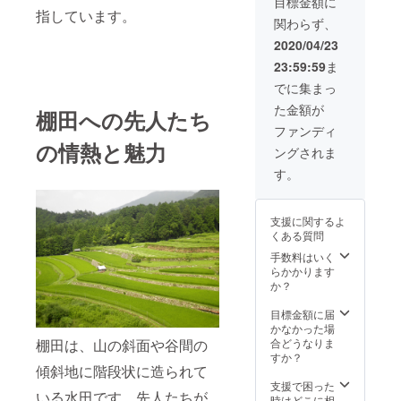
目標金額に
企画の
ま
指しています。
関わらず、
提案や
す。）
サポー
日程な
2020/04/23
トもさ
どの詳
23:59:59
ま
せてい
細は別
ただき
途ご相
でに集まっ
ます。
談しま
た金額が
日程や
す。
棚田への先人たち
詳細、
ファンディ
内容は
の情熱と魅力
ングされま
相談さ
せてい
す。
ただき
ます。
※中身に
支援に関するよ
関して
くある質問
審査が
ありま
手数料はいく
す。 ※
らかかります
宿泊イ
か？
ベント
の場合
目標金額に届
は別途
かなかった場
料金が
棚田は、山の斜面や谷間の
合どうなりま
必要で
すか？
傾斜地に階段状に造られて
相談に
なりま
支援で困った
いる水田です。先人たちが
す。
時はどこに相