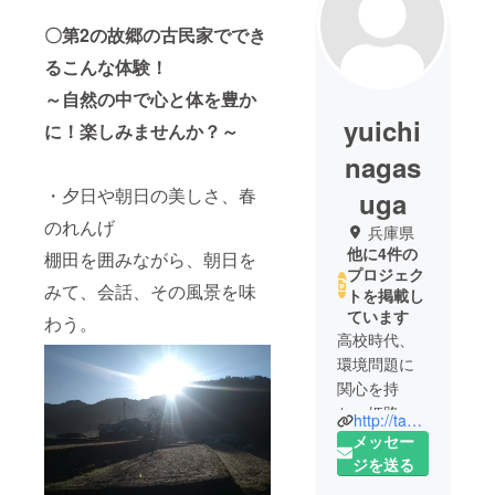
〇第2
の故郷の古民家ででき
るこんな体験！
～自然の中で心と体を豊か
yuichi
に！楽しみませんか？～
nagas
・夕日や朝日の美しさ、春
uga
のれんげ
兵庫県
他に4件の
棚田を囲みながら、朝日を
プロジェク
みて、会話、その風景を味
トを掲載し
ています
わう。
高校時代、
環境問題に
関心を持
ち、姫路工
http://tanadalove.com/
業大学環境
メッセー
人間学部、
ジを送る
兵庫県立大