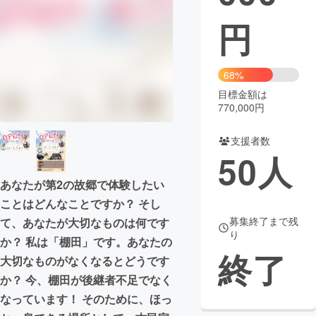
円
まちづくり・地域活性化
CAMPFIRE for Social Good
CAMPFIRE Creation
68%
CAMPFIREふるさと納税
machi-ya
コミュニティ
目標金額は
770,000円
支援者数
50
人
あなたが第2の故郷で体験したい
ことはどんなことですか？ そし
募集終了まで残
て、あなたが大切なものは何です
り
か？ 私は「棚田」です。あなたの
終了
大切なものがなくなるとどうです
か？ 今、棚田が後継者不足でなく
なっています！ そのために、ほっ