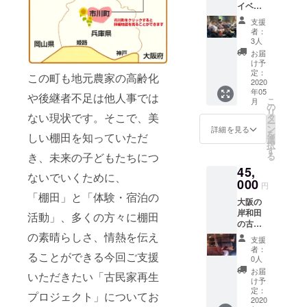
イベン
棚田米
将来的に
ト主催
500g付
支援
は、地域の
券 古民
き 温泉
者：
家を活
棚田米や野
入浴券1
3人
用して
枚（天
お届
菜などを使
イベン
然かさ
け予
い、地域に
トを 主
定：
がた温
この町も地元農家の高齢化
催する
2020
泉せせ
とけこんだ
年05
ことが
らぎの
や後継者不足は他人事では
こ
カフェ、民
月
できま
の
湯） ※
リ
す。
ない現状です。そこで、美
宿
タ
有効期
ー
バーベ
ン
限4月、
詳細を見る
棚田サミッ
を
しい棚田を知っていただ
キュー
選
5月末ま
択
トを兵庫県
セット
す
で 古民
る
き、未来の子どもたちにつ
やキャ
で開催、世
家しろ
45,
ンプの
めてに1
ないでいくために、
界サミット
テント
000
日泊ま
円
ん開催、
も 貸出
れる権
「棚田」と「体験・宿泊の
大阪の
できま
利（朝
1000枚の棚
岸和田
す。 日
活動」、多くの方々に棚田
食付
田を保全す
の古民
程や詳
き）
家で活
の素晴らしさ、情熱を伝え
細、内
ることを目
支援
動され
容は相
者：
指す。
ることができる今回ご支援
ている
談させ
0人
須増和
ていた
お届
いただきたい「古民家再生
子さん
だきま
け予
【受賞実
の オリ
す。 ※
定：
プロジェクト」についてお
績】
エンタ
2020
中身に