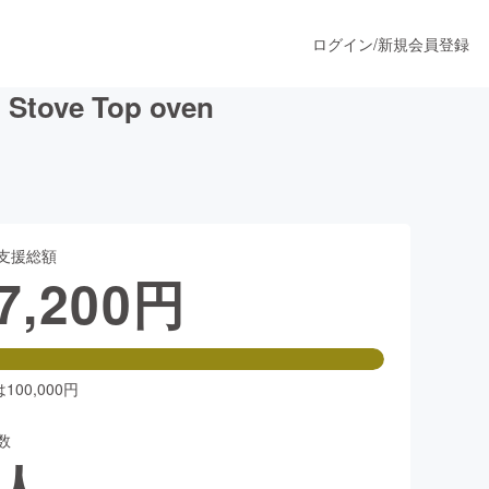
ログイン
/
新規会員登録
e Top oven
うすぐ公開されます
支援総額
プロダクト
7,200
円
ファッション
スポーツ
00,000円
数
ア
ソーシャルグッド
人