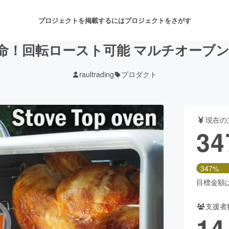
プロジェクトを掲載するには
プロジェクトをさがす
回転ロースト可能 マルチオーブン Stov
raultrading
プロダクト
注目のリターン
注目の新着プロジェクト
募集終了が近いプロジェクト
も
現在の
音楽
舞台・パフォーマンス
34
ゲーム・サービス開発
フード・飲食店
347%
書籍・雑誌出版
アニメ・漫画
目標金額は1
支援者
チャレンジ
ビューティー・ヘルスケ
14