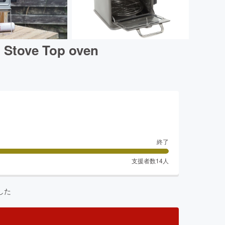
e Top oven
終了
支援者数
14
人
した