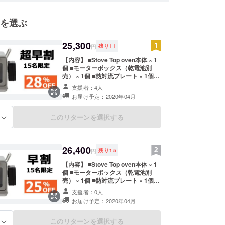
を選ぶ
25,300
円
残り
11
【内容】 ■Stove Top oven本体 × 1
個 ■モーターボックス（乾電池別
売） × 1個 ■熱対流プレート × 1個 ■
オイル収集プレート × 1個 ■ロティ
支援者：4人
サリーフォーク × 1個 ■ロティサ
お届け予定：2020年04月
リーフォークリフター × 1個 ■ワイ
ヤーラック × 2個 ■アルミホイル
ラック × 1個 ■オーブンスタンド × 1
このリターンを選択する
る
個 ■ウォーターパン × 1個 ■取扱説明
書 × 1個 ※製造状況により出荷時期
が遅れる場合、早急にご連絡致しま
す。
26,400
円
残り
15
【内容】 ■Stove Top oven本体 × 1
個 ■モーターボックス（乾電池別
売） × 1個 ■熱対流プレート × 1個 ■
オイル収集プレート × 1個 ■ロティ
支援者：0人
サリーフォーク × 1個 ■ロティサ
お届け予定：2020年04月
リーフォークリフター × 1個 ■ワイ
ヤーラック × 2個 ■アルミホイル
ラック × 1個 ■オーブンスタンド × 1
このリターンを選択する
る