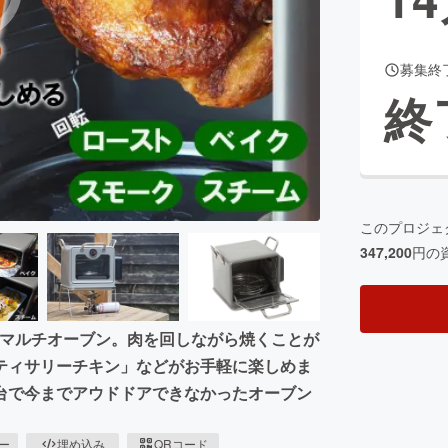
募集終
CAMPFIRE for Social Good
CAMPFIRE Creation
終
CAMPFIREふるさと納税
machi-ya
コミュニティ
このプロジェ
347,200
円の
ドア・マルチオーブン。肉を回しながら焼くことが
ティサリーチキン」などがお手軽に楽しめま
台で今までアウドドアできなかったオーブン
ピー
埋め込み
QRコード