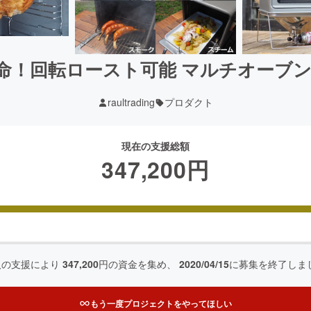
回転ロースト可能 マルチオーブン Stov
raultrading
プロダクト
現在の支援総額
347,200
円
人の支援により
347,200
円の資金を集め、
2020/04/15
に募集を終了しま
もう一度プロジェクトをやってほしい