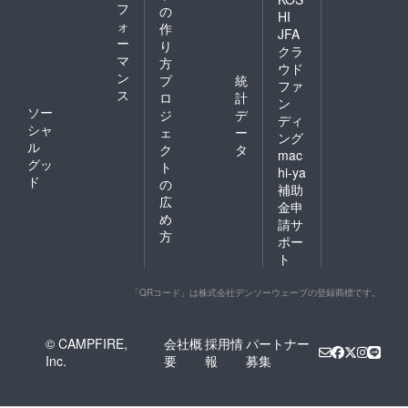
フ
の
HI
ォ
作
JFA
ー
り
クラ
マ
方
ウド
ン
プ
統
ファ
ス
ロ
計
ン
ソー
ジ
デ
ディ
シャ
ェ
ー
ング
ル
ク
タ
mac
グッ
ト
hi-ya
ド
の
補助
広
金申
め
請サ
方
ポー
ト
「QRコード」は株式会社デンソーウェーブの登録商標です。
© CAMPFIRE,
会社概
採用情
パートナー
Inc.
要
報
募集