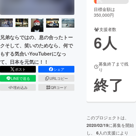
8%
目標金額は
まちづくり・地域活性化
350,000円
支援者数
CAMPFIRE for Social Good
CAMPFIRE Creation
6
人
兄弟ならではの、息の合ったトー
CAMPFIREふるさと納税
machi-ya
コミュニティ
クそして、笑いのためなら、何で
もする気合いYouTuberになっ
て、日本を元気に！！
募集終了まで残
り
ポスト
シェア
終了
LINEで送る
URLコピー
埋め込み
QRコード
このプロジェクトは、
2020/02/19
に募集を開始
し、
6
人の支援により