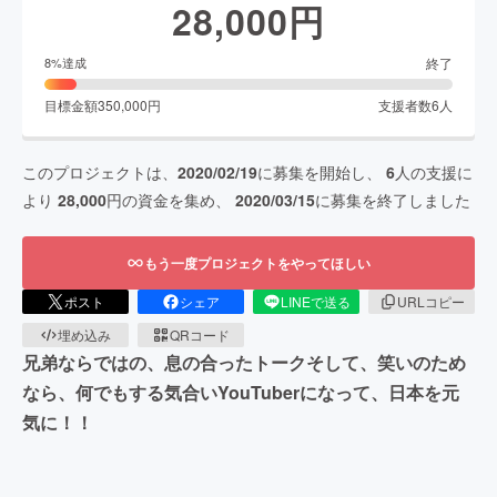
28,000
円
終了
8
%達成
目標金額
350,000
円
支援者数
6
人
このプロジェクトは、
2020/02/19
に募集を開始し、
6
人の支援に
より
28,000
円の資金を集め、
2020/03/15
に募集を終了しました
もう一度プロジェクトをやってほしい
ポスト
シェア
LINEで送る
URLコピー
埋め込み
QRコード
兄弟ならではの、息の合ったトークそして、笑いのため
なら、何でもする気合いYouTuberになって、日本を元
気に！！