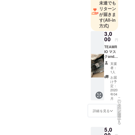
未達でも
リターン
が届きま
す
(All-in
方式)
3,0
00
円
TEAMR
IO マス
クandお
礼の
支援
メッ
者：
セージ
1人
お届
け予
定：
2020
年04
こ
月
の
リ
タ
ー
ン
詳細を見る
を
選
択
す
る
5,0