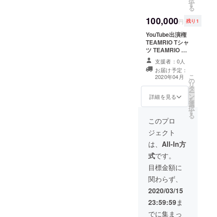
択
Lよりお
す
る
選びい
ただけ
100,000
円
残り1
ます。
Tシャツ
YouTube出演権
の色
TEAMRIO Tシャ
ホワイ
ツ TEAMRIO マ
トのみ
スク TEAMRIO
支援者：0人
サイズ
額縁付き写真
お届け予定：
感 150
TEAMRIO マグ
こ
2020年04月
㌢S 160
の
カップ Tシャツ
リ
㌢M
タ
のサイズ
ー
170㌢L
ン
S.M.L.XLよりお
詳細を見る
を
180㌢
選
選びいただけま
択
XL
す
す。 Tシャツの
る
色 ホワイトの
このプロ
み サイズ感
ジェクト
150㌢S 160㌢M
170㌢L 180㌢XL
は、
All-In方
YouTube撮影
式
です。
は、メールに
て、日程、内容
目標金額に
を決めたいと 思
関わらず、
います。撮影場
所は、関東圏内
2020/03/15
になります。
23:59:59
ま
でに集まっ