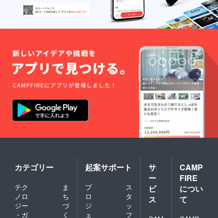
カテゴリー
起案サポート
サ
CAMP
ー
FIRE
テク
ま
プ
ス
ビ
につい
ノロ
ち
ロ
タ
ス
て
ジー
づ
ジ
ッ
・ガ
く
ェ
フ