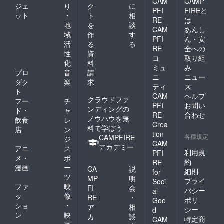
CAM
CAMP
ジェ
り
ク
に
PFI
FIREと
ット
・
ト
相
RE
は
地
を
談
CAM
あんし
域
作
す
PFI
ん・安
活
る
る
RE
全への
性
資
コ
取り組
化
料
ミュ
み
プロ
音
請
ニ
ニュー
ダク
楽
求
ティ
ス
ト
CAM
ヘルプ
クラウドファ
フー
チ
PFI
お問い
ンディングの
ド・
ャ
RE
合わせ
ノウハウを無
飲食
レ
Crea
料で学ぼう
店
ン
tion
各種規定
CAMPFIRE
ジ
CAM
アカデミー
アニ
ス
利用規
PFI
メ・
ポ
約
RE
漫画
ー
CA
説
細則
for
ツ
MP
明
プライ
Soci
ファ
映
FI
会
バシー
al
ッ
像
RE
・
ポリ
Goo
ショ
・
ア
相
シー
d
ン
映
カ
談
特定商
CAM