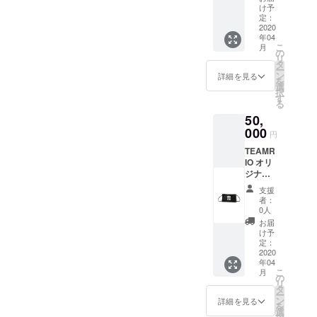
Tシャツ
け予
のサイ
定：
ズ
2020
年04
S.M.L.X
こ
月
Lよりお
の
リ
選びい
タ
ー
ただけ
ン
詳細を見る
を
ます。
選
択
Tシャツ
す
る
の色
50,
ホワイ
トのみ
000
円
サイズ
TEAMR
感 150
IO オリ
㌢S 160
ジナリT
㌢M
シャツ
170㌢L
支援
TEAMR
180㌢
者：
IO マス
XL
0人
ク
お届
TEAMR
け予
IO 額縁
定：
付き写
2020
年04
真 T
こ
月
シャツ
の
リ
のサイ
タ
ー
ズ
ン
詳細を見る
を
S.M.L.X
選