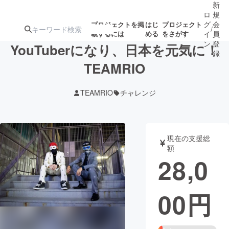
新
ロ
規
グ
会
プロジェクトを掲
はじ
プロジェクト
/
載するには
める
をさがす
イ
員
ン
登
YouTuberになり、日本を元気に！
録
TEAMRIO
人気のプロ
注目のリ
注目の新着プロ
募集終了が近いプ
もうすぐ公開
TEAMRIO
チャレンジ
ジェクト
ターン
ジェクト
ロジェクト
されます
アート・写真
音楽
現在の支援総
額
28,0
テクノロジー・ガジェット
ゲーム・サ
00
円
映像・映画
書籍・雑誌
ビジネス・起業
チャレンジ