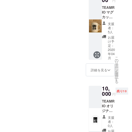
00
円
TEAMR
IO マグ
カップ
andお礼
支援
のメッ
者：
セージ
5人
お届
け予
定：
2020
年04
こ
月
の
リ
タ
ー
ン
詳細を見る
を
選
択
す
る
10,
残り10
000
円
TEAMR
IO オリ
ジナルT
シャツ
支援
andお礼
者：
のメッ
0人
セージ
お届