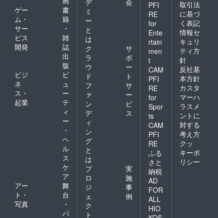
画
デ
会
取引法
PFI
ゲー
書
ミ
に基づ
RE
ム・
籍
ー
く表記
for
サー
・
と
情報セ
Ente
ビス
雑
は
キュリ
rtain
開発
誌
ク
サ
ティ方
men
出
ラ
ポ
針
t
版
ウ
ー
反社基
CAM
ビジ
ビ
ド
ト
本方針
PFI
ネ
ュ
フ
サ
カスタ
RE
ス・
ー
ァ
ー
マーハ
for
起業
テ
ン
ビ
ラスメ
Spor
ィ
デ
ス
ントに
ts
ー
ィ
対する
CAM
・
ン
考え方
PFI
ヘ
グ
クッ
RE
ル
と
キーポ
ふる
ス
は
リシー
さと
ケ
プ
実
納税
ア
ロ
施
AD
アー
舞
ジ
事
FOR
ト・
台
ェ
例
ALL
写真
・
ク
HIO
パ
ト
KOS