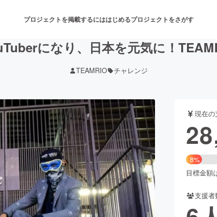
プロジェクトを掲載するには
はじめる
プロジェクトをさがす
ouTuberになり、日本を元気に！TEAMR
TEAMRIO
チャレンジ
注目のリターン
注目の新着プロジェクト
募集終了が近いプロジェクト
も
現在の
音楽
舞台・パフォーマンス
28
ゲーム・サービス開発
フード・飲食店
8%
書籍・雑誌出版
アニメ・漫画
目標金額は3
支援者
チャレンジ
ビューティー・ヘルスケ
6