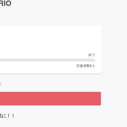
IO
終了
支援者数
6
人
た
気に！！