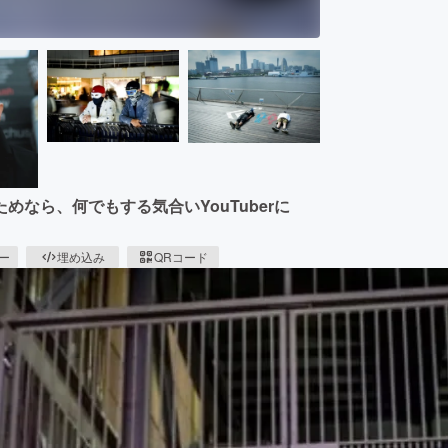
なら、何でもする気合いYouTuberに
ピー
埋め込み
QRコード