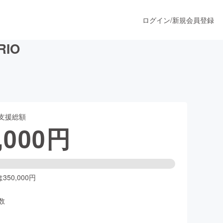
ログイン
/
新規会員登録
IO
うすぐ公開されます
支援総額
プロダクト
,000
円
ファッション
スポーツ
50,000円
数
ア
ソーシャルグッド
人