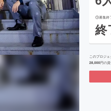
募集終
CAMPFIRE for Social Good
CAMPFIRE Creation
終
CAMPFIREふるさと納税
machi-ya
コミュニティ
このプロジェ
28,000
円の資