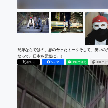
兄弟ならではの、息の合ったトークそして、笑いのため
なって、日本を元気に！！
ポスト
シェア
LINEで送る
URLコ