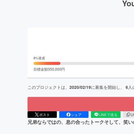
Y
8
%達成
目標金額
350,000
円
このプロジェクトは、
2020/02/19
に募集を開始し、
6
人
ポスト
シェア
LINEで送る
U
兄弟ならではの、息の合ったトークそして、笑いの