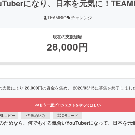
ouTuberになり、日本を元気に！TEAMR
TEAMRIO
チャレンジ
現在の支援総額
28,000
円
の支援により
28,000
円の資金を集め、
2020/03/15
に募集を終了しまし
もう一度プロジェクトをやってほしい
RLコピー
埋め込み
QRコード
ためなら、何でもする気合いYouTuberになって、日本を元