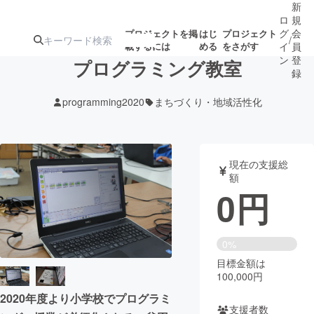
新
ロ
規
グ
会
プロジェクトを掲
はじ
プロジェクト
/
載するには
める
をさがす
イ
員
ン
登
プログラミング教室
録
programming2020
まちづくり・地域活性化
人気のプロ
注目のリ
注目の新着プロ
募集終了が近いプ
もうすぐ公開
ジェクト
ターン
ジェクト
ロジェクト
されます
現在の支援総
額
アート・写真
音楽
0
円
テクノロジー・ガジェット
ゲーム・サ
0%
目標金額は
映像・映画
書籍・雑誌
100,000円
2020年度より小学校でプログラミ
ビジネス・起業
チャレンジ
支援者数