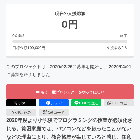
現在の支援総額
0
円
終了
0
%達成
目標金額
100,000
円
支援者数
0
人
このプロジェクトは、
2020/02/25
に募集を開始し、
2020/04/01
に募集を終了しました
もう一度プロジェクトをやってほしい
ポスト
シェア
LINEで送る
URLコピー
埋め込み
QRコード
2020年度より小学校でプログラミングの授業が必須化さ
れる。貧困家庭では、パソコンなどを触ったことがない
などの理由により、教育格差が生じていると感じ、任意