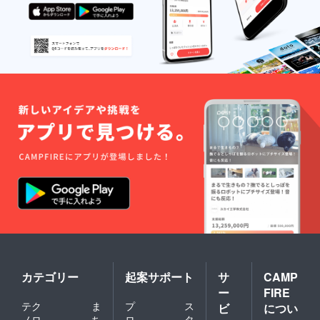
カテゴリー
起案サポート
サ
CAMP
ー
FIRE
テク
ま
プ
ス
ビ
につい
ノロ
ち
ロ
タ