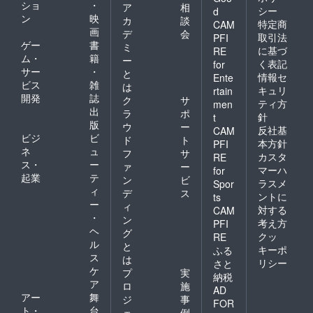
ショ
・
ア
相
シー
d
ン
映
カ
談
特定商
CAM
画
デ
会
取引法
PFI
ゲー
書
ミ
に基づ
RE
ム・
籍
ー
く表記
for
サー
・
と
情報セ
Ente
ビス
雑
は
キュリ
rtain
開発
誌
ク
サ
ティ方
men
出
ラ
ポ
針
t
版
ウ
ー
反社基
CAM
ビジ
ビ
ド
ト
本方針
PFI
ネ
ュ
フ
サ
カスタ
RE
ス・
ー
ァ
ー
マーハ
for
起業
テ
ン
ビ
ラスメ
Spor
ィ
デ
ス
ントに
ts
ー
ィ
対する
CAM
・
ン
考え方
PFI
ヘ
グ
クッ
RE
ル
と
キーポ
ふる
ス
は
リシー
さと
ケ
プ
実
納税
ア
ロ
施
AD
アー
舞
ジ
事
FOR
ト・
台
ェ
例