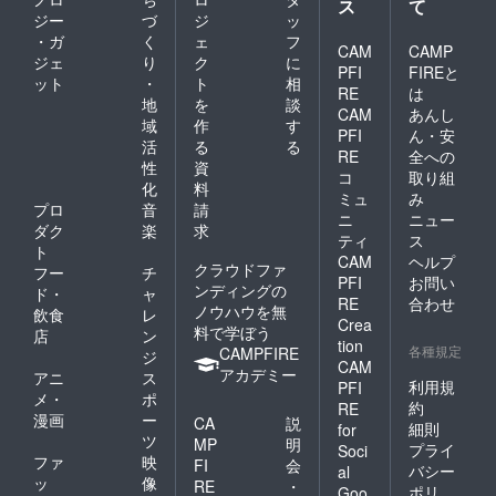
ス
て
ジー
づ
ジ
ッ
・ガ
く
ェ
フ
CAM
CAMP
ジェ
り
ク
に
PFI
FIREと
ット
・
ト
相
RE
は
地
を
談
CAM
あんし
域
作
す
PFI
ん・安
活
る
る
RE
全への
性
資
コ
取り組
化
料
ミュ
み
プロ
音
請
ニ
ニュー
ダク
楽
求
ティ
ス
ト
CAM
ヘルプ
クラウドファ
フー
チ
PFI
お問い
ンディングの
ド・
ャ
RE
合わせ
ノウハウを無
飲食
レ
Crea
料で学ぼう
店
ン
tion
各種規定
CAMPFIRE
ジ
CAM
アカデミー
アニ
ス
利用規
PFI
メ・
ポ
約
RE
漫画
ー
CA
説
細則
for
ツ
MP
明
プライ
Soci
ファ
映
FI
会
バシー
al
ッ
像
RE
・
ポリ
Goo