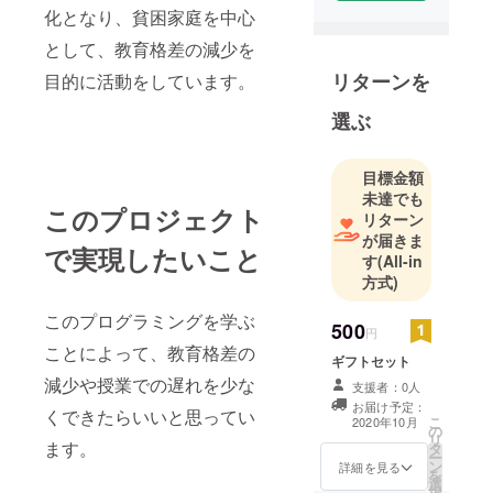
化となり、貧困家庭を中心
として、教育格差の減少を
リターンを
目的に活動をしています。
選ぶ
目標金額
未達でも
このプロジェクト
リターン
が届きま
で実現したいこと
す
(All-in
方式)
このプログラミングを学ぶ
500
円
ことによって、教育格差の
ギフトセット
減少や授業での遅れを少な
支援者：0人
お届け予定：
くできたらいいと思ってい
こ
2020年10月
の
リ
ます。
タ
ー
ン
詳細を見る
を
選
択