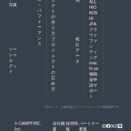
ALL
写真
・
ク
HIO
パ
ト
KOS
フ
の
HI
ォ
作
JFA
ー
り
クラ
マ
方
ウド
ン
プ
統
ファ
ス
ロ
計
ン
ソー
ジ
デ
ディ
シャ
ェ
ー
ング
ル
ク
タ
mac
グッ
ト
hi-ya
ド
の
補助
広
金申
め
請サ
方
ポー
ト
「QRコード」は株式会社デンソーウェーブの登録商標です。
© CAMPFIRE,
会社概
採用情
パートナー
Inc.
要
報
募集