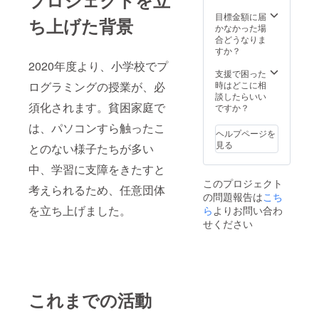
プロジェクトを立
目標金額に届
ち上げた背景
かなかった場
合どうなりま
すか？
2020年度より、小学校でプ
支援で困った
ログラミングの授業が、必
時はどこに相
談したらいい
須化されます。貧困家庭で
ですか？
は、パソコンすら触ったこ
ヘルプページを
見る
とのない様子たちが多い
中、学習に支障をきたすと
このプロジェクト
考えられるため、任意団体
の問題報告は
こち
を立ち上げました。
ら
よりお問い合わ
せください
これまでの活動