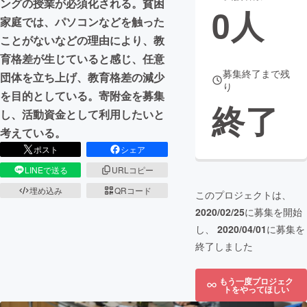
ングの授業が必須化される。貧困
0
人
家庭では、パソコンなどを触った
まちづくり・地域活性化
ことがないなどの理由により、教
育格差が生じていると感じ、任意
CAMPFIRE for Social Good
CAMPFIRE Creation
募集終了まで残
団体を立ち上げ、教育格差の減少
り
CAMPFIREふるさと納税
machi-ya
コミュニティ
を目的としている。寄附金を募集
終了
し、活動資金として利用したいと
考えている。
ポスト
シェア
LINEで送る
URLコピー
埋め込み
QRコード
このプロジェクトは、
2020/02/25
に募集を開始
し、
2020/04/01
に募集を
終了しました
もう一度プロジェク
トをやってほしい