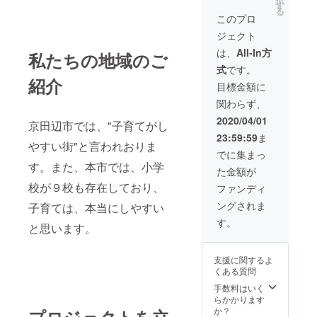
す
る
このプロ
ジェクト
は、
All-In方
私たちの地域のご
式
です。
紹介
目標金額に
関わらず、
2020/04/01
京田辺市では、"子育てがし
23:59:59
ま
やすい街"と言われおりま
でに集まっ
す。また、本市では、小学
た金額が
校が９校も存在しており、
ファンディ
ングされま
子育ては、本当にしやすい
す。
と思います。
支援に関するよ
くある質問
手数料はいく
らかかります
か？