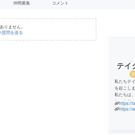
仲間募集
コメント
ありません。
や質問を送る
テイ
私たちテ
を起こし
私たちは
し、より
https://
家事の負
https://
つのアプ
清浄機な
出先から
ます。今後