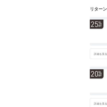
ンと伸び
リターン
できる。
クオリテ
るよう、
供してい
詳細を見
詳細を見