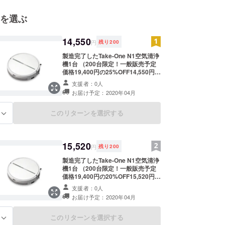
ます。外出先から家事を全てコントロールし、操作
を選ぶ
そんな時代が始まりました。
ィが高い製品、サービスをお手頃な価格で提供でき
14,550
世界の新技術、新商品を積極的に導入し、市場に提
円
残り
200
きます。
製造完了したTake-One N1空気清浄
機1台 （200台限定！一般販売予定
価格19,400円の25%OFF14,550円で
ご提供） ※2.4GのWi-Fiに対応する製
支援者：0人
品です。 ※皆様のご支援により量産
お届け予定：2020年04月
効率が向上した場合、正規販売価格
が販売予定価格より下がる可能性も
ございます。 ※デザイン・仕様は変
このリターンを選択する
る
更になる可能性もございます。ご了
承ください。 ※ご注文状況、使用部
材の供給状況、製造工程上の都合等
により出荷時期が遅れる場合があり
15,520
円
残り
200
ます。
製造完了したTake-One N1空気清浄
機1台 （200台限定！一般販売予定
価格19,400円の20%OFF15,520円で
ご提供） ※2.4GのWi-Fiに対応する製
支援者：0人
品です。 ※皆様のご支援により量産
お届け予定：2020年04月
効率が向上した場合、正規販売価格
が販売予定価格より下がる可能性も
ございます。 ※デザイン・仕様は変
このリターンを選択する
る
更になる可能性もございます。ご了