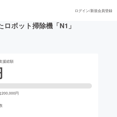
ログイン
/
新規会員登録
たロボット掃除機「N1」
うすぐ公開されます
支援総額
プロダクト
円
ファッション
スポーツ
00,000円
数
ア
ソーシャルグッド
人