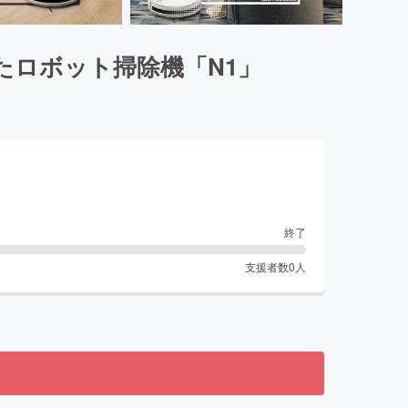
たロボット掃除機「N1」
終了
支援者数
0
人