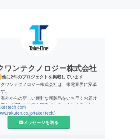
クワンテクノロジー株式会社
他に2件のプロジェクトを掲載しています
イクワンテクノロジー株式会社は、家電業界に変革
ます。
、海外からの新しい便利な新製品をいち早くお届け
、豊かで便利な生活を実現できるようにすること、
take1tech.com
担をもっと減らすことを事業目的にしています。一
www.rakuten.co.jp/take1tech/
リから、ロボット掃除機やペット自動給餌器、空気
メッセージを送る
どの様々な家電製品を統一してコントロールし、外
でも家の中の家事ができる社会の実現を目指してい
 5G時代が到来し、IOTスマート家電への需要はグ