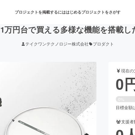
プロジェクトを掲載するには
はじめる
プロジェクトをさがす
1万円台で買える多様な機能を搭載し
テイクワンテクノロジー株式会社
プロダクト
注目のリターン
注目の新着プロジェクト
募集終了が近いプロジェクト
も
現在の
音楽
舞台・パフォーマンス
0
ゲーム・サービス開発
フード・飲食店
0%
書籍・雑誌出版
アニメ・漫画
目標金額は2
支援者
チャレンジ
ビューティー・ヘルスケ
0