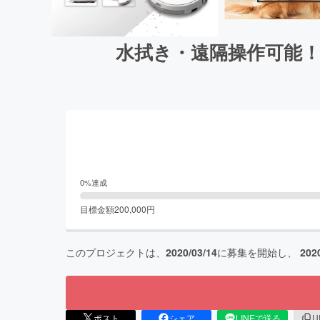
水拭き・遠隔操作可能！
0
%達成
目標金額
200,000
円
このプロジェクトは、
2020/03/14
に募集を開始し、
202
ポスト
シェア
LINEで送る
U