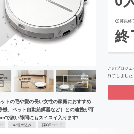
募集終
CAMPFIRE for Social Good
CAMPFIRE Creation
終
CAMPFIREふるさと納税
machi-ya
コミュニティ
このプロジェ
終了しました
ペットの毛や髪の長い女性の家庭におすすめ
気清浄機、ペット自動給餌器など）との連携が可
cmで狭い隙間にもスイスイ入ります!
ピー
埋め込み
QRコード