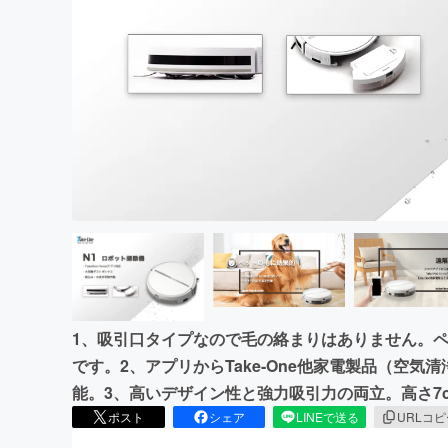
まちづくり・地域活性化
1、吸引口タイプなので毛の絡まりはありません。
です。2、アプリからTake-One他家電製品（空
能。3、高いデザイン性と強力吸引力の両立。高さ7
ポスト
シェア
LINEで送る
URLコ