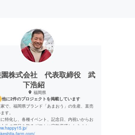
農園株式会社 代表取締役 武
下浩紹
福岡県
他に2件のプロジェクトを掲載しています
農家で、福岡県ブランド「あまおう」の生産、直売
います。
業に特化し、各種イベント、記念日、内祝いからお
で人生の節目を飾るギフトに完熟収穫したあまおう
ww.happy15.jp/
定でしかも、１００%返金保証で全国配送していま
takeshita-farm.com/