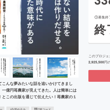
募集終
CAMPFIRE for Social Good
CAMPFIRE Creation
終
CAMPFIREふるさと納税
machi-ya
コミュニティ
このプロジェ
2,925,500
円
てこんな夢みたいな話を追いかけてきまし
、一億円苺農家が見えてきた。人は簡単には
！とこの出版を通じて伝えたい！苺農家の１
ピー
埋め込み
QRコード