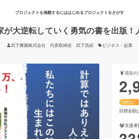
プロジェクトを掲載するには
はじめる
プロジェクトをさがす
家が大逆転していく勇気の書を出版！
武下農園株式会社 代表取締役 武下浩紹
ビジネス・起業
注目のリターン
注目の新着プロジェクト
募集終了が近いプロジェクト
も
現在の
音楽
舞台・パフォーマンス
2,
ゲーム・サービス開発
フード・飲食店
195%
書籍・雑誌出版
アニメ・漫画
目標金額は1
支援者
チャレンジ
ビューティー・ヘルスケ
33