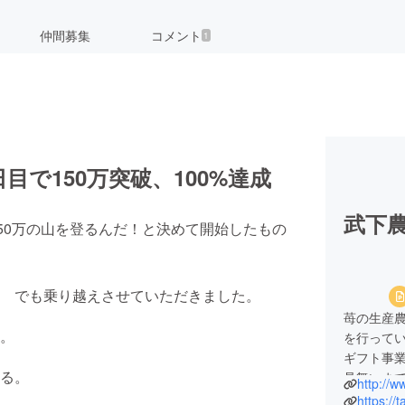
仲間募集
コメント
1
目で150万突破、100%達成
武下
50万の山を登るんだ！と決めて開始したもの
 でも乗り越えさせていただきました。
苺の生産
。
を行って
ギフト事
る。
見舞いま
http://w
を期日指
https://