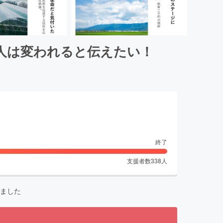
人は変われると伝えたい！
終了
支援者数
338
人
ました