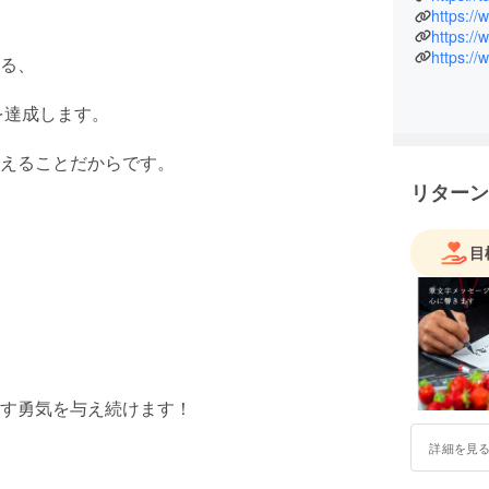
す。 お
https:/
https:/
に、積極
https://
る、
対応しな
この苺の
のみなら
を達成します。
指してい
を伝える
えることだからです。
生かして
リターン
武下農園
目
す勇気を与え続けます！
詳細を見