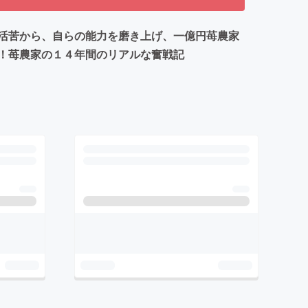
活苦から、自らの能力を磨き上げ、一億円苺農家
！苺農家の１４年間のリアルな奮戦記