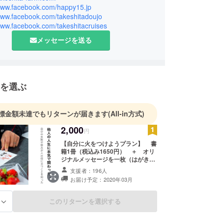
客様の人生の役に立つサービスを追求するため
/www.facebook.com/happy15.jp
/www.facebook.com/takeshitadoujo
的に異業種との交流も深め、様々な消費者ニーズに
www.facebook.com/takeshitacruises
がら商品開発を進めています。
仕事を通じて人の成長を促進する技術を伝え、農業
メッセージを送る
ず、働くことのすばらしさを伝えていける農家を目
ます。 目標達成の技術と人間関係を良くする技術
講師もしながら、そこで得た情報も苺の商品開発に
います。
を選ぶ
株式会社 代表取締役 武下浩紹
標金額未達でもリターンが届きます
(All-in方式)
2,000
円
【自分に火をつけようプラン】 書
籍1冊（税込み1650円） ＋ オリ
ジナルメッセージを一枚（はがきサ
イズ） できないだらけの苺農家が、
支援者：196人
販売を通じて商品開発とマーケット
お届け予定：2020年03月
開拓を どんどんチャレンジしては失
敗して成長していくリアルな事例が
盛りだくさん 多くの方の勇気の書と
このリターンを選択する
る
なる事でしょう ぜひご一読くださ
い。 筆文字メッセージはプレゼント