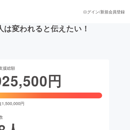
ログイン
/
新規会員登録
人は変われると伝えたい！
うすぐ公開されます
支援総額
プロダクト
925,500
円
ファッション
スポーツ
,500,000円
数
ア
ソーシャルグッド
8
人