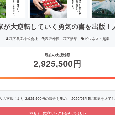
家が大逆転していく勇気の書を出版！
武下農園株式会社 代表取締役 武下浩紹
ビジネス・起業
現在の支援総額
2,925,500
円
人の支援により
2,925,500
円の資金を集め、
2020/03/15
に募集を終了し
もう一度プロジェクトをやってほしい