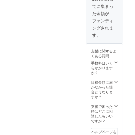
ます。
ラーパ
でに集まっ
ネル
た金額が
(メー
カー希
ファンディ
望小売
ングされま
価格
25,000
す。
円) *2
メーカ
希望小
支援に関するよ
売価格 /
くある質問
合計
223,000
手数料はいく
円 ↓ 先
らかかります
着20
か？
セット
限定
目標金額に届
174,000
かなかった場
円
合どうなりま
すか？
支援で困った
時はどこに相
談したらいい
ですか？
ヘルプページを