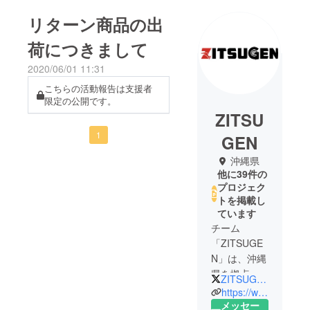
リターン商品の出
荷につきまして
2020/06/01 11:31
こちらの活動報告は支援者
限定の公開です。
ZITSU
1
GEN
沖縄県
他に39件の
プロジェク
トを掲載し
ています
チーム
「ZITSUGE
N」は、沖縄
県を拠点に
ZITSUGEN_JAPAN
し、香港や
https://www.zitsugen.com
深センに
メッセー