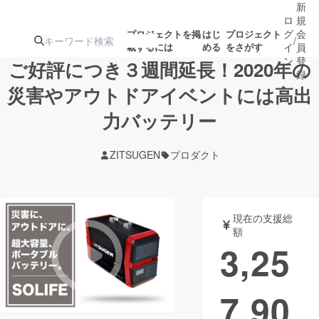
新
ロ
規
グ
会
プロジェクトを掲
はじ
プロジェクト
/
載するには
める
をさがす
イ
員
ン
登
ご好評につき３週間延長！2020年の
録
災害やアウトドアイベントには高出
力バッテリー
人気のプロ
注目のリ
注目の新着プロ
募集終了が近いプ
もうすぐ公開
ジェクト
ターン
ジェクト
ロジェクト
されます
ZITSUGEN
プロダクト
アート・写真
音楽
現在の支援総
テクノロジー・ガジェット
ゲーム・サ
額
3,25
映像・映画
書籍・雑誌
7,90
ビジネス・起業
チャレンジ