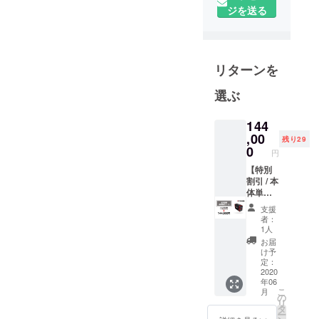
ネットワー
ジを送る
クを持ちな
がら事業を
進めていま
リターンを
す。2009年
の設立から
選ぶ
貿易業にお
きまして、
144
カリフォル
,00
残り29
0
ニア、フロ
円
リダ、デト
【特別
割引 / 本
ロイト、マ
体単品
ルセイユ、
コー
支援
マルタ、
ス：
者：
30,000
ポーラン
1人
円オ
お届
ド、チェ
フ！】
け予
コ、深セ
【送料
定：
無料】
2020
ン、広州、
年06
SOLIFE
インチョ
こ
月
本体*1
の
リ
メー
ン、ソウ
タ
ー
カー希