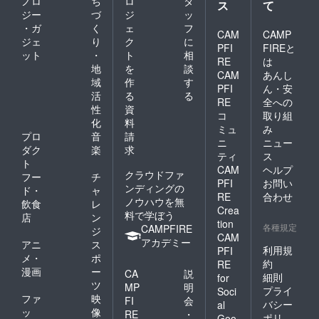
ノロ
ち
ロ
タ
ス
て
ジー
づ
ジ
ッ
・ガ
く
ェ
フ
CAM
CAMP
ジェ
り
ク
に
PFI
FIREと
ット
・
ト
相
RE
は
地
を
談
CAM
あんし
域
作
す
PFI
ん・安
活
る
る
RE
全への
性
資
コ
取り組
化
料
ミュ
み
プロ
音
請
ニ
ニュー
ダク
楽
求
ティ
ス
ト
CAM
ヘルプ
クラウドファ
フー
チ
PFI
お問い
ンディングの
ド・
ャ
RE
合わせ
ノウハウを無
飲食
レ
Crea
料で学ぼう
店
ン
tion
各種規定
CAMPFIRE
ジ
CAM
アカデミー
アニ
ス
利用規
PFI
メ・
ポ
約
RE
漫画
ー
CA
説
細則
for
ツ
MP
明
プライ
Soci
ファ
映
FI
会
バシー
al
ッ
像
RE
・
ポリ
Goo