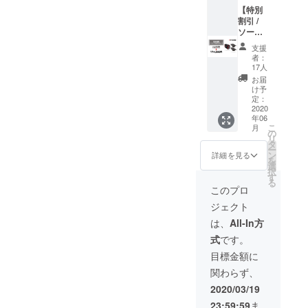
(メー
【特別
が、そこに
カー希
割引 /
は様々なリ
望小売
ソー
価格
ラーパ
スクやハー
支援
173,000
ネル2枚
者：
ドルが必ず
円) 純正
セット
17人
存在しま
ソー
コー
お届
ラーパ
ス：
す。私たち
け予
ネル
50,000
定：
は、これを
(メー
円オ
2020
年06
乗り越え
カー希
フ！】
こ
月
望小売
【送料
の
「実現」を
リ
価格
無料】
タ
モットーに
ー
25,000
SOLIFE
ン
詳細を見る
を
円) メー
本体*1
日々邁進し
選
択
カ希望
純正
す
ておりま
る
小売価
ソー
このプロ
す。
格 / 合計
ラーパ
ジェクト
198,000
ネル*2
「ZITSUGE
円 ↓
SOLIFE
は、
All-In方
N」は、今後
155,900
本体
式
です。
もファンタ
円
(メー
カー希
スティック
目標金額に
望小売
なプロダク
関わらず、
価格
173,000
トを日本に
2020/03/19
円) 純正
広めていき
23:59:59
ま
ソー