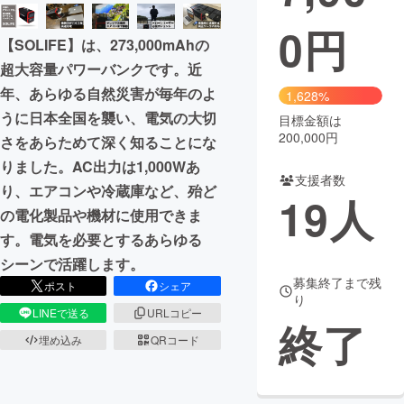
0
円
まちづくり・地域活性化
【SOLIFE】は、273,000mAhの
超大容量パワーバンクです。近
CAMPFIRE for Social Good
CAMPFIRE Creation
年、あらゆる自然災害が毎年のよ
1,628%
CAMPFIREふるさと納税
machi-ya
コミュニティ
うに日本全国を襲い、電気の大切
目標金額は
200,000円
さをあらためて深く知ることにな
りました。AC出力は1,000Wあ
支援者数
り、エアコンや冷蔵庫など、殆ど
19
人
の電化製品や機材に使用できま
す。電気を必要とするあらゆる
シーンで活躍します。
募集終了まで残
ポスト
シェア
り
LINEで送る
URLコピー
終了
埋め込み
QRコード