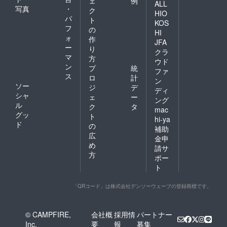
ェ
例
ALL
写真
・
ク
HIO
パ
ト
KOS
フ
の
HI
ォ
作
JFA
ー
り
クラ
マ
方
ウド
ン
プ
統
ファ
ス
ロ
計
ン
ソー
ジ
デ
ディ
シャ
ェ
ー
ング
ル
ク
タ
mac
グッ
ト
hi-ya
ド
の
補助
広
金申
め
請サ
方
ポー
ト
「QRコード」は株式会社デンソーウェーブの登録商標です。
© CAMPFIRE,
会社概
採用情
パートナー
Inc.
要
報
募集