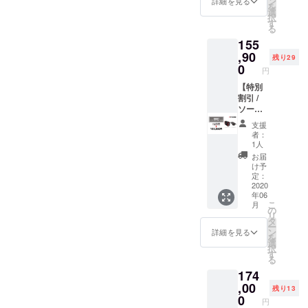
ン
詳細を見る
ル、香港、
を
望小売
選
択
マレ、バン
価格
す
る
173,000
コク、バ
155
円 ↓
リ、様々な
144,000
,90
残り29
海外都市の
円
0
円
企業と取引
【特別
があり、グ
割引 /
ソー
ローバルな
ラーパ
商品の流通
支援
ネル1枚
者：
に関しては
セット
1人
コー
得意分野で
お届
ス：
け予
す。「発
40,000
定：
明」「発
円オ
2020
年06
フ！】
見」から実
こ
月
【送料
の
際に商品化
リ
無料】
タ
ー
SOLIFE
するまでに
ン
詳細を見る
を
本体*1
選
はワクワク
択
純正
す
る
するような
ソー
174
ラーパ
ポジティブ
ネル*1
,00
残り13
シンキング
SOLIFE
0
円
もあります
本体