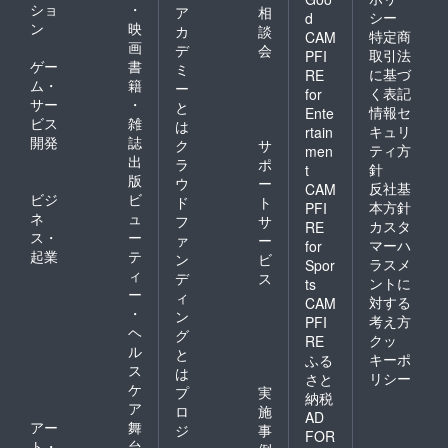
ショ
・
ア
相
シー
d
ン
映
カ
談
特定商
CAM
画
デ
会
取引法
PFI
ゲー
書
ミ
に基づ
RE
ム・
籍
ー
く表記
for
サー
・
と
情報セ
Ente
ビス
雑
は
キュリ
rtain
開発
誌
ク
サ
ティ方
men
出
ラ
ポ
針
t
版
ウ
ー
反社基
CAM
ビジ
ビ
ド
ト
本方針
PFI
ネ
ュ
フ
サ
カスタ
RE
ス・
ー
ァ
ー
マーハ
for
起業
テ
ン
ビ
ラスメ
Spor
ィ
デ
ス
ントに
ts
ー
ィ
対する
CAM
・
ン
考え方
PFI
ヘ
グ
クッ
RE
ル
と
キーポ
ふる
ス
は
リシー
さと
ケ
プ
実
納税
ア
ロ
施
AD
アー
舞
ジ
事
FOR
ト・
台