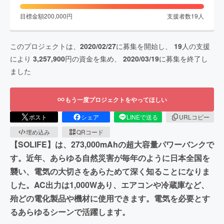
目標金額
200,000
円
支援者数
19
人
このプロジェクトは、
2020/02/27
に募集を開始し、
19
人の支援
により
3,257,900
円の資金を集め、
2020/03/19
に募集を終了し
ました
もう一度プロジェクトをやってほしい
ポスト
シェア
LINEで送る
URLコピー
埋め込み
QRコード
【SOLIFE】は、273,000mAhの超大容量パワーバンクで
す。近年、あらゆる自然災害が毎年のように日本全国を
襲い、電気の大切さをあらためて深く知ることになりま
した。AC出力は1,000Wあり、エアコンや冷蔵庫など、
殆どの電化製品や機材に使用できます。電気を必要とす
るあらゆるシーンで活躍します。