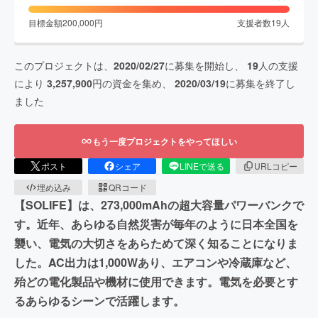
目標金額
200,000
円
支援者数
19
人
このプロジェクトは、
2020/02/27
に募集を開始し、
19
人の支援
により
3,257,900
円の資金を集め、
2020/03/19
に募集を終了し
ました
もう一度プロジェクトをやってほしい
ポスト
シェア
LINEで送る
URLコピー
埋め込み
QRコード
【SOLIFE】は、273,000mAhの超大容量パワーバンクで
す。近年、あらゆる自然災害が毎年のように日本全国を
襲い、電気の大切さをあらためて深く知ることになりま
した。AC出力は1,000Wあり、エアコンや冷蔵庫など、
殆どの電化製品や機材に使用できます。電気を必要とす
るあらゆるシーンで活躍します。