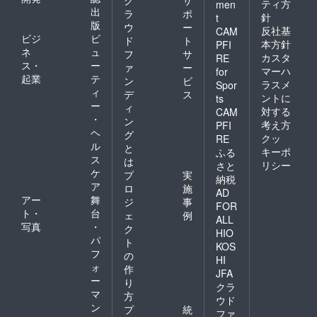
ティ方
men
出
ラ
ポ
針
t
版
ウ
ー
反社基
CAM
ビジ
ビ
ド
ト
本方針
PFI
ネ
ュ
フ
サ
カスタ
RE
ス・
ー
ァ
ー
マーハ
for
起業
テ
ン
ビ
ラスメ
Spor
ィ
デ
ス
ントに
ts
ー
ィ
対する
CAM
・
ン
考え方
PFI
ヘ
グ
クッ
RE
ル
と
キーポ
ふる
ス
は
リシー
さと
ケ
プ
実
納税
ア
ロ
施
AD
アー
舞
ジ
事
FOR
ト・
台
ェ
例
ALL
写真
・
ク
HIO
パ
ト
KOS
フ
の
HI
ォ
作
JFA
ー
り
クラ
マ
方
ウド
ン
プ
統
ファ