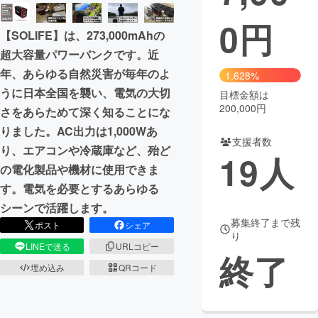
0
円
まちづくり・地域活性化
【SOLIFE】は、273,000mAhの
超大容量パワーバンクです。近
CAMPFIRE for Social Good
CAMPFIRE Creation
年、あらゆる自然災害が毎年のよ
1,628%
CAMPFIREふるさと納税
machi-ya
コミュニティ
うに日本全国を襲い、電気の大切
目標金額は
200,000円
さをあらためて深く知ることにな
りました。AC出力は1,000Wあ
支援者数
り、エアコンや冷蔵庫など、殆ど
19
人
の電化製品や機材に使用できま
す。電気を必要とするあらゆる
シーンで活躍します。
募集終了まで残
ポスト
シェア
り
LINEで送る
URLコピー
終了
埋め込み
QRコード