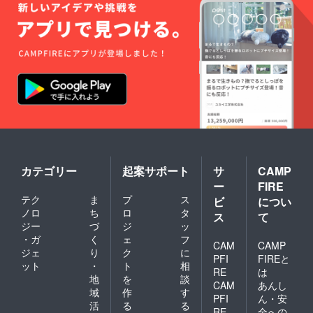
カテゴリー
起案サポート
サ
CAMP
ー
FIRE
テク
ま
プ
ス
ビ
につい
ノロ
ち
ロ
タ
ス
て
ジー
づ
ジ
ッ
・ガ
く
ェ
フ
CAM
CAMP
ジェ
り
ク
に
PFI
FIREと
ット
・
ト
相
RE
は
地
を
談
CAM
あんし
域
作
す
PFI
ん・安
活
る
る
RE
全への