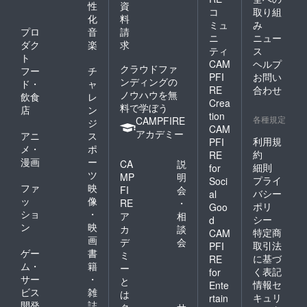
性
資
コ
取り組
化
料
ミュ
み
プロ
音
請
ニ
ニュー
ダク
楽
求
ティ
ス
ト
CAM
ヘルプ
クラウドファ
フー
チ
PFI
お問い
ンディングの
ド・
ャ
RE
合わせ
ノウハウを無
飲食
レ
Crea
料で学ぼう
店
ン
tion
各種規定
CAMPFIRE
ジ
CAM
アカデミー
アニ
ス
利用規
PFI
メ・
ポ
約
RE
漫画
ー
CA
説
細則
for
ツ
MP
明
プライ
Soci
ファ
映
FI
会
バシー
al
ッ
像
RE
・
ポリ
Goo
ショ
・
ア
相
シー
d
ン
映
カ
談
特定商
CAM
画
デ
会
取引法
PFI
ゲー
書
ミ
に基づ
RE
ム・
籍
ー
く表記
for
サー
・
と
情報セ
Ente
ビス
雑
は
キュリ
rtain
開発
誌
ク
サ