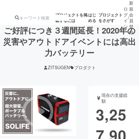
新
ロ
規
グ
会
プロジェクトを掲
はじ
プロジェクト
/
載するには
める
をさがす
イ
員
ン
登
ご好評につき３週間延長！2020年の
録
災害やアウトドアイベントには高出
力バッテリー
人気のプロ
注目のリ
注目の新着プロ
募集終了が近いプ
もうすぐ公開
ジェクト
ターン
ジェクト
ロジェクト
されます
ZITSUGEN
プロダクト
アート・写真
音楽
現在の支援総
テクノロジー・ガジェット
ゲーム・サ
額
3,25
映像・映画
書籍・雑誌
7,90
ビジネス・起業
チャレンジ