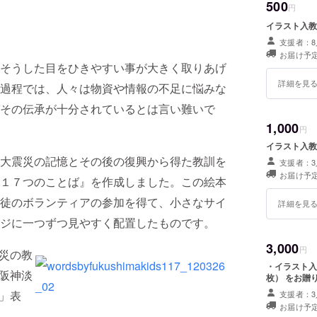
500
円
イラスト入教
支援者：8
お届け予
そうした目をひきやすい事が大きく取りあげ
詳細を見
過程では、人々は物資や情報の不足に悩みな
その伝承が十分されているとは言い難いで
1,000
円
イラスト入教
大震災の記憶とその後の復興から得た教訓を
支援者：3
お届け予
１７つのことば』を作成しました。この絵本
徒のボランティアの参加を得て、小さなサイ
詳細を見
ジに一つずつ見やすく配置したものです。
3,000
円
災の教
・イラスト入
阪神淡
枚） をお贈
」表
支援者：3
お届け予