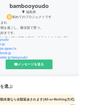
bambooyoudo
福島県
初めてのプロジェクトです
生まれ
少期を過ごし、横須賀で育つ。
大好きです。
東北に来た時に福島の気候、地元の人の人柄に惹か
youdo
b.jp
意。
ope-japan.tv
cbook.jp
台や映像関連に携わっていました。
meblo.jp/takeyoudo/
、妻と娘のいる福島を元気にしたいと活動中！
メッセージを送る
を選ぶ
金額未達なら全額返金されます
(All-or-Nothing方式)