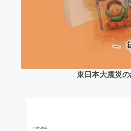
東日本大震災の
109
%達成