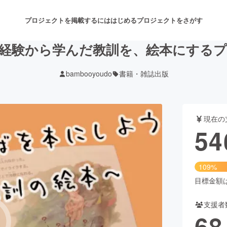
プロジェクトを掲載するには
はじめる
プロジェクトをさがす
経験から学んだ教訓を、絵本にする
bambooyoudo
書籍・雑誌出版
注目のリターン
注目の新着プロジェクト
募集終了が近いプロジェクト
も
現在の
音楽
舞台・パフォーマンス
54
ゲーム・サービス開発
フード・飲食店
109%
書籍・雑誌出版
アニメ・漫画
目標金額は5
支援者
チャレンジ
ビューティー・ヘルスケ
68