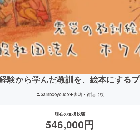
経験から学んだ教訓を、絵本にする
bambooyoudo
書籍・雑誌出版
現在の支援総額
546,000
円