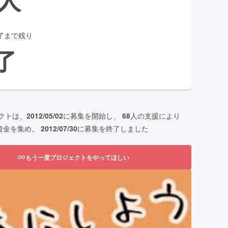
了まで残り
了
クトは、
2012/05/02
に募集を開始し、
68
人の支援により
資金を集め、
2012/07/30
に募集を終了しました
もう一度プロジェクトをやってほしい