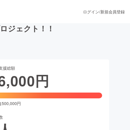
ログイン
/
新規会員登録
プロジェクト！！
うすぐ公開されます
支援総額
プロダクト
6,000
円
ファッション
スポーツ
00,000円
数
ア
ソーシャルグッド
人