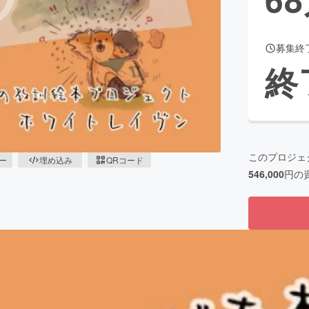
募集終
CAMPFIRE for Social Good
CAMPFIRE Creation
終
CAMPFIREふるさと納税
machi-ya
コミュニティ
このプロジェ
ピー
埋め込み
QRコード
546,000
円の