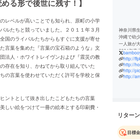
読める形で後世に残す！】
のレベルが高いことでも知られ、原町の小学
バルたちと競っていました。２０１１年３月
神奈川県
沖縄で幼
全国のライバルたちからもすぐに支援が寄せ
一人旅が
た言葉を集めた『言葉の宝石箱のような』文
2004年
bamboo
団法人・ホワイトレイヴンおよび『震災の教
れ。
http://ffp
移住を決
http://h
の存在を知り、かねてから取り組んでいた
http://pi
元々、舞
ちの言葉を使わせていただく許可を学校と保
http://a
今現在は
ヒントとして抜き出したこどもたちの言葉
美しい絵をつけて一冊の絵本とする印刷費・
リターン
目標