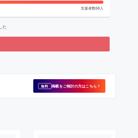
支援者数
68
人
した
掲載をご検討の方はこちら
無料