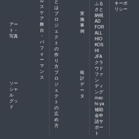
ル
と
キーポ
ふる
ス
は
リシー
さと
ケ
プ
実
納税
ア
ロ
施
AD
アー
舞
ジ
事
FOR
ト・
台
ェ
例
ALL
写真
・
ク
HIO
パ
ト
KOS
フ
の
HI
ォ
作
JFA
ー
り
クラ
マ
方
ウド
ン
プ
統
ファ
ス
ロ
計
ン
ソー
ジ
デ
ディ
シャ
ェ
ー
ング
ル
ク
タ
mac
グッ
ト
hi-ya
ド
の
補助
広
金申
め
請サ
方
ポー
ト