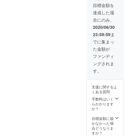
色紙か
目標金額を
お写真
をお店
達成した場
に飾ら
合にのみ、
せてい
ただき
2020/06/30
ます。
23:59:59
ま
名付け
ていた
でに集まっ
だいた
た金額が
ネコ
ちゃん
ファンディ
の写真
ングされま
つきサ
ンクス
す。
カー
ド。／
来られ
支援に関するよ
ない方
くある質問
にはネ
コマー
手数料はいく
ク付き
らかかります
タオル
か？
７０枚
と名付
目標金額に届
けてい
かなかった場
ただい
合どうなりま
たネコ
すか？