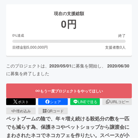
現在の支援総額
0
円
終了
0
%達成
目標金額
5,000,000
円
支援者数
0
人
このプロジェクトは、
2020/05/01
に募集を開始し、
2020/06/30
に募集を終了しました
もう一度プロジェクトをやってほしい
ポスト
シェア
LINEで送る
URLコピー
埋め込み
QRコード
ペットブームの陰で、年々増え続ける殺処分の数を一匹
でも減らす為、保護ネコやペットショップから譲渡会に
まわされたネコでネコカフェを作りたい。スペースが小