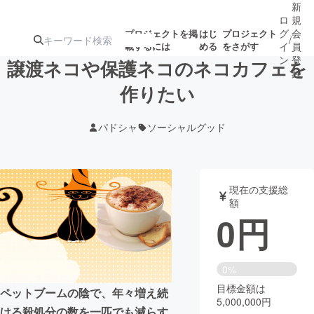
新
ロ
規
グ
会
プロジェクトを掲
はじ
プロジェクト
/
載するには
める
をさがす
イ
員
ン
登
譲渡ネコや保護ネコのネコカフェを
録
作りたい
人気のプロ
注目のリ
注目の新着プロ
募集終了が近いプ
もうすぐ公開
パドシャ
ソーシャルグッド
ジェクト
ターン
ジェクト
ロジェクト
されます
アート・写真
音楽
現在の支援総
額
0
円
テクノロジー・ガジェット
ゲーム・サ
映像・映画
書籍・雑誌
0%
目標金額は
ペットブームの陰で、年々増え続
5,000,000円
ビジネス・起業
チャレンジ
ける殺処分の数を一匹でも減らす