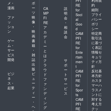
利用規
PFI
メ・
ポ
約
RE
漫画
ー
CA
説
細則
for
ツ
MP
明
プライ
Soci
ファ
映
FI
会
バシー
al
ッ
像
RE
・
ポリ
Goo
ショ
・
ア
相
シー
d
ン
映
カ
談
特定商
CAM
画
デ
会
取引法
PFI
ゲー
書
ミ
に基づ
RE
ム・
籍
ー
く表記
for
サー
・
と
情報セ
Ente
ビス
雑
は
キュリ
rtain
開発
誌
ク
サ
ティ方
men
出
ラ
ポ
針
t
版
ウ
ー
反社基
CAM
ビジ
ビ
ド
ト
本方針
PFI
ネ
ュ
フ
サ
カスタ
RE
ス・
ー
ァ
ー
マーハ
for
起業
テ
ン
ビ
ラスメ
Spor
ィ
デ
ス
ントに
ts
ー
ィ
対する
CAM
・
ン
考え方
PFI
ヘ
グ
クッ
RE