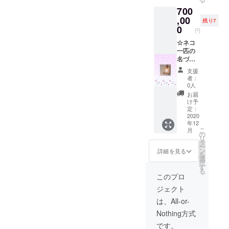
られな
700
い方に
はネコ
,00
残り7
マーク
0
円
タオル
５枚と
☆ネコ
ネコの
一匹の
写真付
名づけ
きサン
親に
支援
クス
なって
者：
カード
いただ
0人
きま
お届
す。 そ
け予
の他
定：
オープ
2020
年12
ニング
こ
月
イヤー1
の
リ
年間通
タ
ー
い放題
ン
詳細を見る
を
（一日
選
択
一回ド
す
る
リンク
このプロ
とおや
ジェクト
つ付）/
パトロ
は、All-or-
ンの方
Nothing方式
のサイ
ン入り
です。