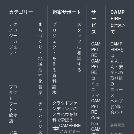
カテゴリー
起案サポート
サ
CAMP
ー
FIRE
テク
ま
プ
ス
ビ
につい
ノロ
ち
ロ
タ
ス
て
ジー
づ
ジ
ッ
・ガ
く
ェ
フ
CAM
CAMP
ジェ
り
ク
に
PFI
FIREと
ット
・
ト
相
RE
は
地
を
談
CAM
あんし
域
作
す
PFI
ん・安
活
る
る
RE
全への
性
資
コ
取り組
化
料
ミュ
み
プロ
音
請
ニ
ニュー
ダク
楽
求
ティ
ス
ト
CAM
ヘルプ
クラウドファ
フー
チ
PFI
お問い
ンディングの
ド・
ャ
RE
合わせ
ノウハウを無
飲食
レ
Crea
料で学ぼう
店
ン
tion
各種規定
CAMPFIRE
ジ
CAM
アカデミー
アニ
ス