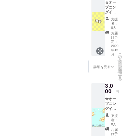
☆オー
タオル
プニン
１枚送
グイ
付。
ヤーⅠ
支援
年間ス
者：
テイ五
0人
回分提
お届
供（ド
け予
リンク
定：
おやつ
2020
年12
付）と
こ
月
ネコの
の
リ
写真付
タ
ー
きサン
ン
詳細を見る
を
クス
選
択
カード
す
る
１枚／
3,0
来られ
ない方
00
円
はネコ
☆オー
マーク
プニン
つきタ
グイ
オル２
ヤー１
枚＋ネ
支援
年間１
コの写
者：
０回分
真入り
0人
のステ
サンク
お届
イ提供
スカー
け予