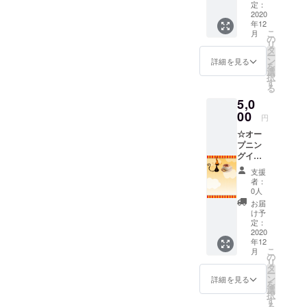
（ドリ
ド１枚
定：
ンクと
2020
年12
おやつ
こ
月
付）ネ
の
リ
コの写
タ
ー
真付き
ン
詳細を見る
を
サンク
選
択
スカー
す
る
ド／来
5,0
られな
い方に
00
円
はネコ
☆オー
マーク
プニン
付きタ
グイ
オル３
ヤーⅠ
枚とネ
支援
年間２
コの写
者：
０回ス
真付き
0人
テイ提
サンク
お届
供（ド
スカー
け予
リンク
ド
定：
おやつ
2020
年12
付）ネ
こ
月
コの写
の
リ
真付き
タ
ー
サンク
ン
詳細を見る
を
スカー
選
択
ド／来
す
る