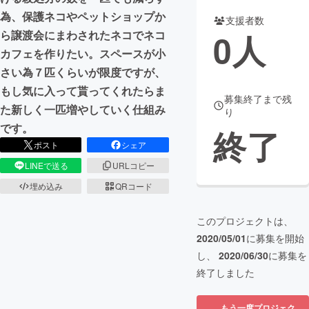
為、保護ネコやペットショップか
支援者数
まちづくり・地域活性化
0
人
ら譲渡会にまわされたネコでネコ
カフェを作りたい。スペースが小
CAMPFIRE for Social Good
CAMPFIRE Creation
さい為７匹くらいが限度ですが、
CAMPFIREふるさと納税
machi-ya
コミュニティ
もし気に入って貰ってくれたらま
募集終了まで残
た新しく一匹増やしていく仕組み
り
です。
終了
ポスト
シェア
LINEで送る
URLコピー
埋め込み
QRコード
このプロジェクトは、
2020/05/01
に募集を開始
し、
2020/06/30
に募集を
終了しました
もう一度プロジェク