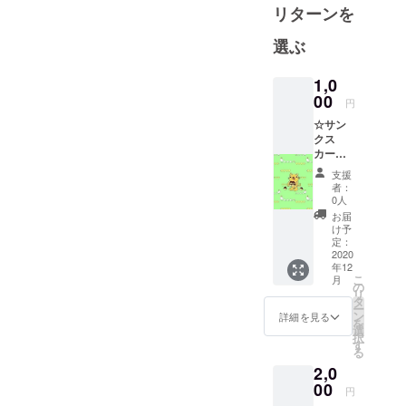
リターンを
選ぶ
1,0
00
円
☆サン
クス
カード
送付
支援
（ネコ
者：
の写真
0人
付き葉
お届
書）
け予
オープ
定：
ニング
2020
年12
イヤー
こ
月
Ⅰ年間
の
リ
ご来店
タ
ー
時初回
ン
詳細を見る
を
提供。
選
択
来られ
す
る
ない方
2,0
にはネ
コマー
00
円
クつき