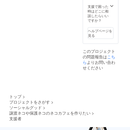
ちゃん
の写真
支援で困った
つきサ
時はどこに相
ンクス
談したらいい
カード
ですか？
ヘルプページを
見る
このプロジェクト
の問題報告は
こち
ら
よりお問い合わ
せください
トップ
>
プロジェクトをさがす
>
ソーシャルグッド
>
譲渡ネコや保護ネコのネコカフェを作りたい
>
支援者