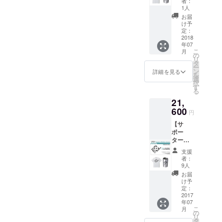
者：
ンプ
1人
リート
お届
コー
け予
ス】 ・
定：
MEGAS
2018
年07
TOPPE
こ
月
R DOMI
の
リ
デザイ
タ
ー
ン・サ
ン
詳細を見る
を
ポー
選
択
ターT
す
る
シャツ
21,
・
MEGAS
600
円
TOPPE
【サ
R DOMI
ポー
デザイ
ターラ
ン・サ
イセン
ポー
支援
スコー
タータ
者：
ス】 ・
ンブ
9人
サポー
ラー ・
お届
ターラ
ch＠nt
け予
イセン
チケッ
定：
ス
2017
ト2000
年07
イベン
円分 ・
こ
月
ト優先
お礼の
の
リ
予約
手紙
タ