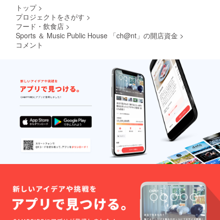
ター
に二度
トップ
>
ネーム
当店主
プロジェクトをさがす
>
の記載
催イベ
フード・飲食店
>
ントへ
無料ご
Sports ＆ Music Public House 「ch@nt」の開店資金
>
招待
コメント
（お好
きなイ
ベント
にお申
込み頂
けま
す。飲
食代は
別） ・
MEGAS
TOPPE
R DOMI
デザイ
ン・サ
ポー
ターT
シャツ
・
MEGAS
TOPPE
R DOMI
デザイ