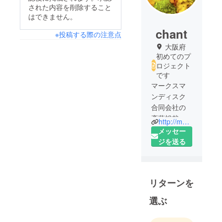
された内容を削除すること
はできません。
chant
※投稿する際の注意点
大阪府
初めてのプ
ロジェクト
です
マークスマ
ンディスク
合同会社の
斎藤裕哉と
http://marksman-disc.co.jp
申します。
メッセー
プロジェク
ジを送る
ト終了ま
で、どうぞ
宜しくお願
リターンを
い致しま
す。
選ぶ