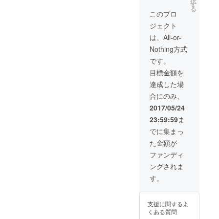
択
デザイ
リンク
パート
す
る
ン・サ
サービ
ナーギ
このプロ
ポー
ス
フト
ジェクト
タータ
イベン
（年４
ンブ
ト優先
回、計
は、All-or-
ラー ・
予約
上利益
Nothing方式
ch＠nt
レセ
のうち
チケッ
プショ
10％を
です。
ト2000
ンパー
メン
目標金額を
円分 ・
ティに
バー頭
お礼の
ご招待
割りで
達成した場
手紙 ・
年
ch＠nt
合にのみ、
当店
に二度
チケッ
web
当店主
トにて
2017/05/24
ページ
催イベ
プレゼ
23:59:59
ま
にサ
ントへ
ント）
ポー
無料ご
飲
でに集まっ
ター
招待
食費常
た金額が
ネーム
（お好
時
の記載
きなイ
10％OF
ファンディ
ベント
F
ングされま
にお申
記念日
込み頂
やパー
す。
けま
ティな
す。飲
ど、年
食代は
に一度
支援に関するよ
別） ・
あなた
くある質問
MEGAS
だけの