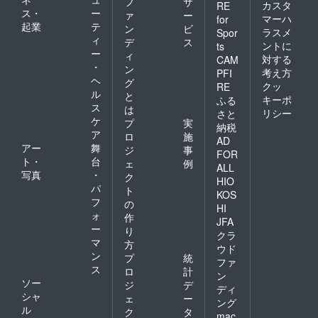
フ
サ
カスタ
RE
ス・
ー
ァ
ー
マーハ
for
起業
テ
ン
ビ
ラスメ
Spor
ィ
デ
ス
ントに
ts
ー
ィ
対する
CAM
・
ン
考え方
PFI
ヘ
グ
クッ
RE
ル
と
キーポ
ふる
ス
は
リシー
さと
ケ
プ
実
納税
ア
ロ
施
AD
アー
舞
ジ
事
FOR
ト・
台
ェ
例
ALL
写真
・
ク
HIO
パ
ト
KOS
フ
の
HI
ォ
作
JFA
ー
り
クラ
マ
方
ウド
ン
プ
統
ファ
ス
ロ
計
ン
ソー
ジ
デ
ディ
シャ
ェ
ー
ング
ル
ク
タ
mac