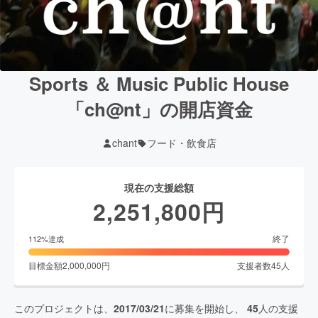
Sports ＆ Music Public House
「ch@nt」の開店資金
chant
フード・飲食店
現在の支援総額
2,251,800
円
終了
112
%達成
目標金額
2,000,000
円
支援者数
45
人
このプロジェクトは、
2017/03/21
に募集を開始し、
45
人の支援