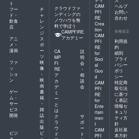
ティ
ス
ト
CAM
ヘルプ
クラウドファ
フー
チ
PFI
お問い
ンディングの
ド・
ャ
RE
合わせ
ノウハウを無
飲食
レ
Crea
料で学ぼう
店
ン
tion
各種規定
CAMPFIRE
ジ
CAM
アカデミー
アニ
ス
利用規
PFI
メ・
ポ
約
RE
漫画
ー
CA
説
細則
for
ツ
MP
明
プライ
Soci
ファ
映
FI
会
バシー
al
ッ
像
RE
・
ポリ
Goo
ショ
・
ア
相
シー
d
ン
映
カ
談
特定商
CAM
画
デ
会
取引法
PFI
ゲー
書
ミ
に基づ
RE
ム・
籍
ー
く表記
for
サー
・
と
情報セ
Ente
ビス
雑
は
キュリ
rtain
開発
誌
ク
サ
ティ方
men
出
ラ
ポ
針
t
版
ウ
ー
反社基
CAM
ビジ
ビ
ド
ト
本方針
PFI
ネ
ュ