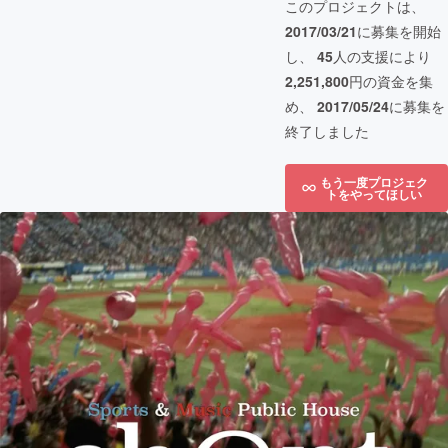
このプロジェクトは、
2017/03/21
に募集を開始
し、
45
人の支援により
2,251,800
円の資金を集
め、
2017/05/24
に募集を
終了しました
もう一度プロジェク
トをやってほしい