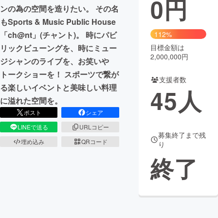
0
円
ンの為の空間を造りたい。 その名
まちづくり・地域活性化
もSports & Music Public House
「ch@nt」(チャント)。 時にパビ
112%
リックビューングを、時にミュー
目標金額は
CAMPFIRE for Social Good
CAMPFIRE Creation
2,000,000円
ジシャンのライブを、お笑いや
CAMPFIREふるさと納税
machi-ya
コミュニティ
トークショーを！ スポーツで繋が
支援者数
る楽しいイベントと美味しい料理
45
人
に溢れた空間を。
ポスト
シェア
LINEで送る
URLコピー
募集終了まで残
埋め込み
QRコード
り
終了