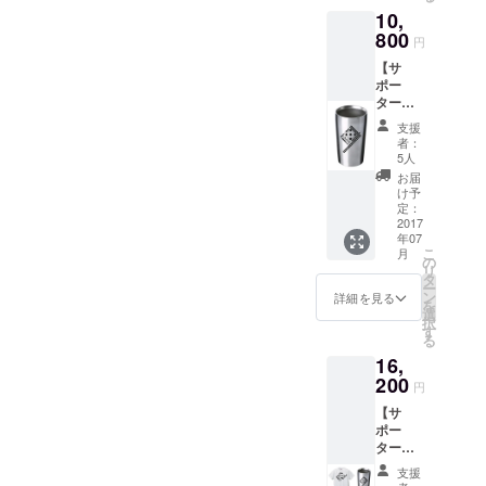
・ch＠
10,
ntチ
ケット
800
円
2000円
【サ
分 ・お
ポー
礼の手
ター
紙
グッ
支援
ズ・タ
者：
ンブ
5人
ラー
お届
コー
け予
ス】 ・
定：
MEGAS
2017
年07
TOPPE
こ
月
R DOMI
の
リ
デザイ
タ
ー
ン・サ
ン
詳細を見る
を
ポー
選
択
タータ
す
る
ンブ
16,
ラー ・
ch＠nt
200
円
チケッ
【サ
ト2000
ポー
円分 ・
ター
お礼の
グッ
手紙
支援
ズ・コ