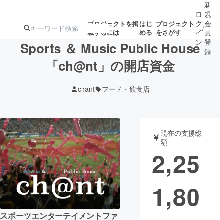
新
ロ
規
グ
会
プロジェクトを掲
はじ
プロジェクト
/
載するには
める
をさがす
イ
員
ン
登
Sports ＆ Music Public House
録
「ch@nt」の開店資金
人気のプロ
注目のリ
注目の新着プロ
募集終了が近いプ
もうすぐ公開
chant
フード・飲食店
ジェクト
ターン
ジェクト
ロジェクト
されます
アート・写真
音楽
現在の支援総
額
2,25
テクノロジー・ガジェット
ゲーム・サ
1,80
映像・映画
書籍・雑誌
ビジネス・起業
チャレンジ
スポーツエンターテイメントファ