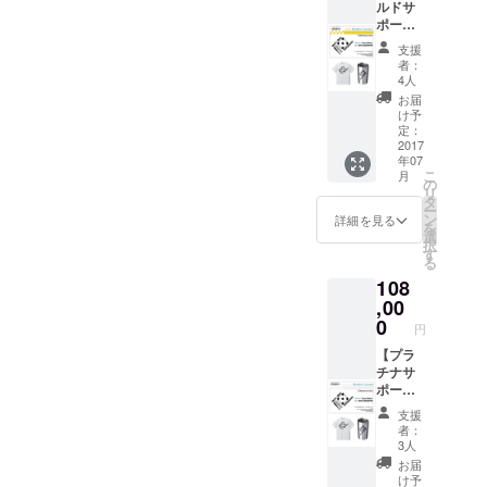
ルドサ
先予約
ン・サ
ポー
年
ポー
ターラ
に二度
タータ
支援
イセン
当店主
ンブ
者：
スコー
催イベ
ラー ・
4人
ス】 ・
ントへ
ch＠nt
お届
ゴール
ご無料
チケッ
け予
ドサ
ご招待
定：
ト2000
ポー
2017
（お好
円分 ・
年07
ターラ
きなイ
お礼の
こ
月
イセン
ベント
の
手紙
リ
ス
にお申
タ
ー
来店
込み頂
ン
詳細を見る
を
時、同
けま
選
択
伴者全
す。飲
す
る
員にワ
食代は
108
ンドリ
別） ・
ンク
,00
MEGAS
サービ
TOPPE
0
円
ス
R DOMI
イベン
【プラ
デザイ
ト優先
チナサ
ン・サ
予約
ポー
ポー
レセ
ターラ
ターT
支援
プショ
イセン
シャツ
者：
ンパー
スコー
・
3人
ティに
ス】】
MEGAS
お届
ご招待
・プラ
TOPPE
け予