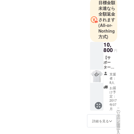
目標金額
未達なら
全額返金
されます
(All-or-
Nothing
方式)
10,
800
円
【サ
ポー
ター
グッ
支援
ズ・T
者：
シャツ
8人
コー
お届
ス】 ・
け予
MEGAS
定：
TOPPE
2017
年07
R DOMI
こ
月
デザイ
の
リ
ン・サ
タ
ー
ポー
ン
詳細を見る
を
ターT
選
択
シャツ
す
る