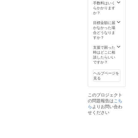
TOPPE
記念イ
手数料はいく
R DOMI
ベント
らかかります
デザイ
の制作
か？
ン・サ
及び開
ポー
催 （但
目標金額に届
ターT
し来場
かなかった場
シャツ
者の飲
合どうなりま
・
食代は
すか？
MEGAS
ご負担
TOPPE
頂きま
支援で困った
R DOMI
す。）
時はどこに相
デザイ
来
談したらいい
ン・サ
店時、
ですか？
ポー
同伴者
タータ
全員に
ヘルプページを
ンブ
ワンド
見る
ラー ・
リンク
ch＠nt
サービ
チケッ
ス
このプロジェクト
ト2000
イベン
の問題報告は
こち
円分 ・
ト優先
お礼の
予約
ら
よりお問い合わ
手紙 ・
レセ
せください
当店
プショ
web
ンパー
ページ
ティに
にサ
ご招待
ポー
年