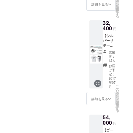
ー
年に
ン
詳細を見る
を
一度当
選
択
店主催
す
る
イベン
32,
トへ無
料ご招
400
円
待 （お
【シル
好きな
バーサ
イベン
ポー
トにお
ターラ
申込み
支援
イセン
頂けま
者：
スコー
す。飲
12人
ス】 ・
食代は
お届
シル
別） ・
け予
バーサ
MEGAS
定：
ポー
2017
TOPPE
年07
ターラ
R DOMI
こ
月
イセン
デザイ
の
リ
ス
ン・サ
タ
ー
来店
ポー
ン
詳細を見る
を
時、毎
ターT
選
択
回ワン
シャツ
す
る
ドリン
・
54,
クサー
MEGAS
ビス
000
TOPPE
円
イベ
R DOMI
【ゴー
ント優
デザイ