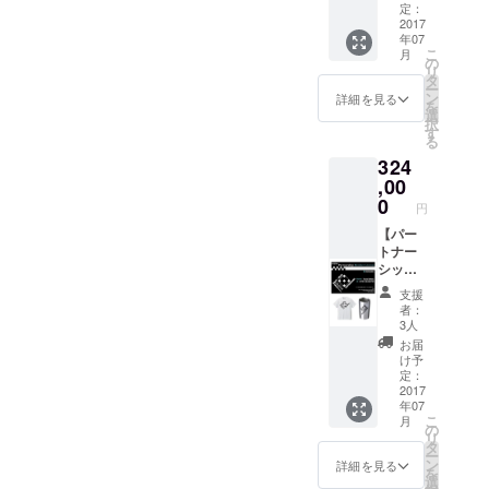
年
チナサ
R DOMI
定：
に二度
ポー
2017
デザイ
年07
当店主
ターラ
ン・サ
こ
月
催イベ
イセン
ポー
の
リ
ントへ
ス
タータ
タ
ー
無料ご
記念日
ンブ
ン
詳細を見る
を
招待
やパー
ラー ・
選
択
（お好
ティな
ch＠nt
す
る
きなイ
ど、年
チケッ
324
ベント
に一度
ト2000
にお申
あなた
,00
円分 ・
込み頂
だけの
お礼の
0
円
けま
記念イ
手紙 ・
す。飲
ベント
【パー
当店
食代は
の制作
トナー
web
別） ・
及び開
シップ
ページ
MEGAS
催 （但
ライセ
にサ
支援
TOPPE
し来場
ンス
ポー
者：
R DOMI
者の飲
コー
ター
3人
デザイ
食代は
ス】 ・
ネーム
お届
ン・サ
ご負担
パート
の記載
け予
ポー
頂きま
ナー
定：
ターT
す。）
シップ
2017
年07
シャツ
来
ライセ
こ
月
・
店時、
ンス
の
リ
MEGAS
同伴者
計上
タ
ー
TOPPE
全員に
利益に
ン
詳細を見る
を
R DOMI
ワンド
応じた
選