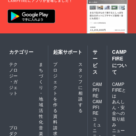
ン・サ
ポー
タータ
ンブ
ラー ・
初回ch
＠ntチ
ケット
10,000
円分 ・
お礼の
カテゴリー
起案サポート
サ
CAMP
手紙 ・
ー
FIRE
当店
テク
ま
プ
ス
ビ
につい
web
ノロ
ち
ロ
タ
ページ
ス
て
にサ
ジー
づ
ジ
ッ
ポー
・ガ
く
ェ
フ
CAM
CAMP
ター
ジェ
り
ク
に
ネーム
PFI
FIREと
ット
・
ト
相
の記載
RE
は
地
を
談
CAM
あんし
域
作
す
PFI
ん・安
活
る
る
RE
全への
性
資
コ
取り組
化
料
ミュ
み
プロ
音
請
ニ
ニュー
ダク
楽
求