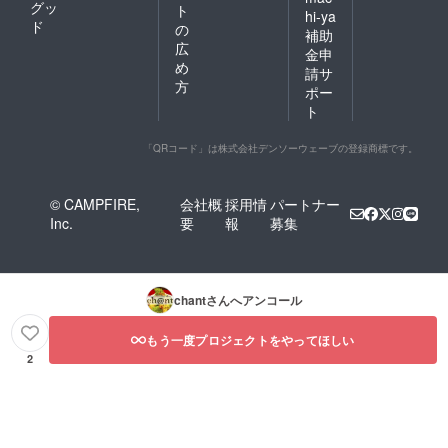
グッ
ト
hi-ya
ド
の
補助
広
金申
め
請サ
方
ポー
ト
「QRコード」は株式会社デンソーウェーブの登録商標です。
© CAMPFIRE,
会社概
採用情
パートナー
Inc.
要
報
募集
chant
さんへアンコール
もう一度プロジェクトをやってほしい
2