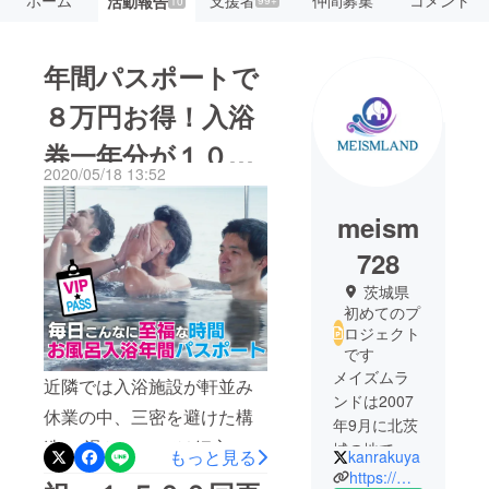
活動報告
99+
10
年間パスポートで
８万円お得！入浴
券一年分が１０万
2020/05/18 13:52
円のリターンで登
meism
場。
728
茨城県
初めてのプ
ロジェクト
です
メイズムラ
近隣では入浴施設が軒並み
ンドは2007
休業の中、三密を避けた構
年9月に北茨
造の”湯かっぺ”では細心の注
城の地で創
もっと見る
kanrakuya
業しまし
意を払いながら営業を続け
https://meismland.co.jp/