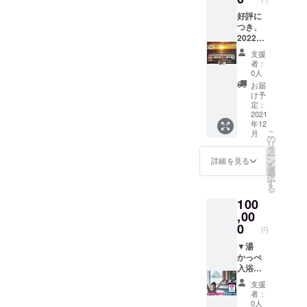
城県ひ
様まで
合があ
たちな
の予約
りま
好評に
か市東
とさせ
す。時
つき、
石川西
ていた
間も限
2022年
古内
だきま
定させ
(令和4
支援
3128-1
す。
ていた
年)の元
者：
●ガー
※予約が
だく場
旦貸切
0人
リック
必要で
合があ
風呂チ
お届
モンス
す。ゴ
りま
ケット
け予
ター
ルフ場
す。
のリ
定：
〒305-
の空き
※お食事
ターン
2021
年12
0032 茨
状況に
代につ
を追加
こ
月
城県つ
よって
きまし
させて
の
リ
くば市
日時の
てはご
いただ
タ
ー
竹園2-
ご希望
負担く
きまし
ン
詳細を見る
を
6-1 F区
に添え
ださ
た！ ▼
選
択
画 ▼お
ない場
い。
元旦に
す
る
礼の手
合もあ
※メイズ
日の出
100
紙
りま
ムラン
を見ら
す。
ドまで
れる貸
,00
※利用日
お越し
切風呂
0
円
時はメ
いただ
プラン
イズム
ける場
●夕食
▼湯
ランド
合に
（年越
かっぺ
の営業
は、お
しそば
入浴年
日（不
食事
+あんこ
間フ
支援
定休）
代、宿
う鍋）
リーパ
者：
営業時
泊代と
●貸切
スポー
0人