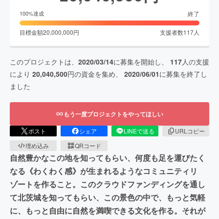
終了
100
%達成
目標金額
20,000,000
円
支援者数
117
人
このプロジェクトは、
2020/03/14
に募集を開始し、
117
人の支援
により
20,040,500
円の資金を集め、
2020/06/01
に募集を終了し
ました
もう一度プロジェクトをやってほしい
ポスト
シェア
LINEで送る
URLコピー
埋め込み
QRコード
自然豊かなこの地を知ってもらい、何度も足を運びたく
なる《わくわく感》が生まれるようなコミュニティリ
ゾートを作ること。このクラウドファンディングを通し
て北茨城を知ってもらい、この景色の中で、もっと気軽
に、もっと自由に自然を満喫できる文化を作る。それが