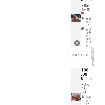
〇人）
いたし
どちら
に準じ
ドの営
を記載
ます。
▼焼肉
かをお
ます。
業日
してく
2棟以
食べ放
選びく
▼お礼
（不定
ださ
上をご
題・飲
ださ
のお手
休）営
い。
利用さ
み放題
い。
紙
業時間
支援
（上限6
れる場
チケッ
※12名様
に準じ
者：
名） ※
合に
ト ●
までの
2人
ます。
問い合
は、別
よっこ
予約と
▼お礼
お届
わせ・
途宿泊
ら
させて
け予
のお手
予約は
費を申
しょっ
いただ
定：
紙
こちら
し受け
にて焼
2020
きま
から
年12
ます。
肉食べ
す。
こ
0293-
月
※予約
放題・
※人数超
の
リ
44-
が必要
飲み放
過分は
タ
ー
7555（
です。
題（90
別途お
ン
詳細を見る
を
メイズ
※6名
分）
支払い
選
択
ムラン
様まで
特選カ
をお願
す
る
ド） ・
の予約
ルビ／
いいた
090－
100
とさせ
牛カル
しま
2222－
ていた
ビ／キ
,00
す。
8255（
だきま
ング
※予約が
0
円
村田）
す。
ポーク
必要で
※利用日
カルビ
▼よっ
す。
時はメ
／豚
こら
※利用日
イズム
ロース
しょっ
時はメ
ランド
／トロ
名物か
イズム
支援
の営業
トロト
らし焼
ランド
者：
日（不
ントロ
き生涯
の営業
5人