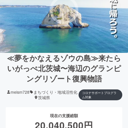
≪夢をかなえるゾウの島≫来たら
いがっぺ北茨城〜海辺のグランピ
ングリゾート復興物語
meism728
まちづくり・地域活性化
コロナサポートプログラ
茨城県
ム対象
現在の支援総額
20,040,500
円