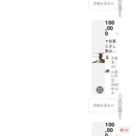
ー
ミ／
〒
http://ip
ン
詳細を見る
を
チーズ
319-
cc.co.jp
選
択
トッポ
-1541
/ ●露
す
る
キ／ナ
茨城県
天風呂
100
ムル盛
北茨城
●バー
り ●
市磯原
ベ
,00
食後の
町磯原
キュー
0
円
ケーキ
2547-3
●宿泊
付き
●韓国
（１
▼社長
※1日1組
バル
泊）
とさし
限定・
Kanrak
●朝食
飲み飲
予約が
uya
（お弁
み、お
支援
必要で
〒971-
当）
食事チ
者：
す。
8124 福
※ゴルフ
ケット
4人
※16名様
島県い
場以外
※日本
お届
までの
わき市
の会場
国内で
け予
予約と
小名浜
はメイ
あれば
定：
させて
住吉字
ズムラ
ご指定
2020
年12
いただ
冠木13-
ンドで
の場所
こ
月
きま
1 ●
す。
まで伺
の
リ
す。 ▼
よっこ
※バーベ
いま
タ
ー
お礼の
ら
キュー
す。
ン
詳細を見る
を
お手紙
しょっ
は17時
※遠方の
選
択
ひたち
から22
場合は
す
る
なか店
時まで
交通費
100
〒
になり
をご負
312-
ます。
担いた
,00
残り2
0052 茨
※4名
だく場
0
円