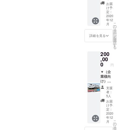
間に準
もにこ
露天風
ト オー
お届
じま
ちらで
呂
ナー夫
け予
す。
負担い
（2022
妻が全
定：
※移動の
たしま
年元旦
国の温
2020
年12
交通費
す。
の日ノ
泉を巡
こ
月
は各自
※予約が
出6時
り、た
の
リ
ご負担
必要で
半〜7時
どり着
タ
ー
くださ
す。
半まで
いたの
ン
詳細を見る
を
い。 ▼
※お会い
貸切）
は解放
選
択
お礼の
するの
●宿泊
感のあ
す
る
お手紙
は公共
●朝食
る温泉
200
の場に
（韓国
施設で
限らせ
のお雑
した。
,00
ていた
煮トッ
室内・
0
円
だきま
ク）
浴場が
す。
※小学生
一体化
▼（企
※1回6名
以上6名
し、す
業様向
様まで
様まで
ぐ目の
け）ト
の予約
のご利
前には
レー
支援
とさせ
用とさ
太平洋
ラーハ
者：
ていた
せてい
が一望
ウスに
5人
だきま
ただき
できる
企業名
お届
す。 ▼
ます。
立地に
やロゴ
け予
お礼の
（幼児
ある”湯
を掲載
定：
お手紙
は無料
かっ
（片面
2020
年12
で
ぺ”は、
1/4サイ
こ
月
す。）
窓を開
ズ）
の
リ
※この
けると
※掲載を
タ