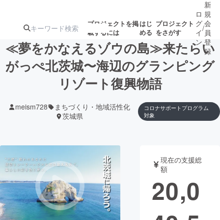
新
ロ
規
グ
会
プロジェクトを掲
はじ
プロジェクト
/
載するには
める
をさがす
イ
員
ン
登
≪夢をかなえるゾウの島≫来たらい
録
がっぺ北茨城〜海辺のグランピング
リゾート復興物語
人気のプロ
注目のリ
注目の新着プロ
募集終了が近いプ
もうすぐ公開
ジェクト
ターン
ジェクト
ロジェクト
されます
meism728
まちづくり・地域活性化
コロナサポートプログラム
茨城県
対象
アート・写真
音楽
テクノロジー・ガジェット
ゲーム・サ
現在の支援総
額
20,0
映像・映画
書籍・雑誌
ビジネス・起業
チャレンジ