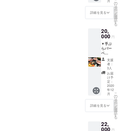
こ
さまざ
月
供】 ▼企業様向けプロ
万冊読
しょっ
の
間に準
かっぺ
リ
まな茨
み放題
での
タ
じま
でも愛
モーションビデオ、または
ー
城弁を
※電
ディ
ン
す。
詳細を見る
用され
を
セレク
源・
ナー）
選
※本文内
Web CM制作コー
ている
択
トして
WiFi利
●露天
す
のお問
当店オ
る
いま
用可能
ス ★YouTubeチャンネル：
風呂
い合わ
リジナ
す。読
20,
※利用
●宿泊
せ先ま
ルの逸
み札は
茨城王（イバラキング）★
日時は
000
（朝食
で予約
品。 ●
円
すべて
メイズ
付き）
をお願
露天風
作曲・作詞・歌：イバラッ
解説付
▼手ぶ
ムラン
※宿泊
いしま
呂入浴
きだか
らバー
ドの営
は、前
す。
パー★映像制作：ラボワッ
回数券
ら、茨
ベ
業日
もって
※チケッ
湯かっ
城弁が
キュー
（不定
ト・スタジオ★出演：チー
予約を
トは別
ぺの入
支援
わから
チケッ
休）営
お願い
の日の
者：
浴券
なくて
ム メイズムランド★企画：
ト ●
業時間
しま
3人
ご利用
（５０
もだい
バーベ
に準じ
す。
も可能
お届
０円／
FAAVO/CAMPFIREつくば
じ、だ
キュー
ます。
※ブルー
け予
です。
回）１
いじ！
チケッ
※ご利
定：
ベリー
▼お礼
１回分
また、
ト ※食
2020
用はご
の成熟
のお手
のお得
茨城弁
年12
材例
本人に
状況に
紙 いつ
なチ
こ
月
の発音
（１人
限りま
の
より、
でも楽
ケッ
リ
に自信
分）牛
す。 ▼
タ
ご希望
しい常
ト。
ー
がない
肉約
お礼の
ン
の日時
詳細を見る
夏の楽
を
方でも
100g／
お手紙
選
に添え
園”スパ
択
「読み
豚肉約
す
ない場
リゾー
る
上げ
100g／
合があ
トハワ
CD」付
22,
鶏肉
りま
イアン
きなの
125g／
000
す。
ズ”のペ
円