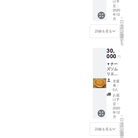
●貸切露
下ろし
す。可
名様ま
け予
は無料
天風呂
本第3
能な限
定：
での予
で
（日の
2020
弾。 ※
り他の
約とさ
す。）
年12
出〜9時
サイン
人に触
せてい
▼お礼
こ
月
まで貸
入り、
れず
の
ただき
のお手
リ
切）
送料代
に、
タ
ます。
紙
ー
●朝食
込み ▼
チェッ
ン
※人数超
詳細を見る
を
※小学
お礼の
クイン
選
過分は
択
生以上6
お手紙
から
す
別途お
る
名様ま
チェッ
支払い
30,
でのご
クアウ
をお願
利用と
000
トまで
いいた
円
させて
安心し
しま
▼チー
いただ
てご利
す。 ※
ズソム
きま
用いた
予約が
リエが
す。
だける
必要で
奏でる
（幼児
よう細
す。 ※
支援
「かん
は無料
心の注
利用日
者：
らく
で
意を
0人
時はメ
ヤ」オ
す。）
払った
イズム
お届
リジナ
※予約
おもて
け予
ランド
ルベイ
が必要
定：
なしを
の営業
クド
2020
です。
させて
日（不
年12
チーズ
※利用
いただ
定休）
こ
月
ケーキ
日時は
の
きま
営業時
リ
●チー
メイズ
タ
す。 ま
間に準
ー
ズケー
ムラン
ン
た、プ
詳細を見る
じま
を
キを一
ドの営
選
ロジェ
す。 ▼
択
緒に焼