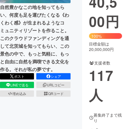
40,5
自然豊かなこの地を知ってもら
まちづくり・地域活性化
00
円
い、何度も足を運びたくなる《わ
くわく感》が生まれるようなコ
CAMPFIRE for Social Good
CAMPFIRE Creation
ミュニティリゾートを作ること。
100%
CAMPFIREふるさと納税
machi-ya
コミュニティ
このクラウドファンディングを通
目標金額は
して北茨城を知ってもらい、この
20,000,000円
景色の中で、もっと気軽に、もっ
と自由に自然を満喫できる文化を
支援者数
117
作る。それが私の夢です。
ポスト
シェア
LINEで送る
URLコピー
人
埋め込み
QRコード
募集終了まで残
り