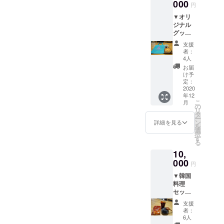
ペシャ
グ）”より抜粋 新作にかけた
000
じま
円
円（税別） チjuな白雪＜ベ
ルセッ
す。 詳
想い”今回の歌詞はいただい
▼オリ
ト（サ
しくは
リー・マンゴー800円(税別)
ジナル
イン入
本文内
たキーワードを元に、
グッズ
り） ※
＞は夏場に大人気！ 最近
のお問
セット
今回PV
い合わ
「（北茨城の）二ツ島は津
支援
は、リモート勤務する方が
+一番人
の作
せ先ま
者：
気の
詞・作
波で破損してしまったが、
でご連
4人
増えていますが、『YOU
チーズ
曲・歌
絡くだ
お届
象の島として生まれ変わっ
ケーキ
を担当
さい。
け予
CAFE』で海を眺めながら創
●オリ
してく
定：
た」というポジティブな
ジナル
2020
ださっ
造的な仕事をしてみるのも
年12
マグ
たイバ
メッセージと、北茨城に海
こ
月
いいかもしれませんね♪ ＜
カップ
ラッ
の
リ
●オリ
パー
辺の露天風呂があることを
タ
ー
3,000 円コース＞ ▼チーズ
ジナル
（イバ
ン
詳細を見る
を
伝えるものにしました。サ
トート
ラキン
選
ソムリエが作るチーズケー
択
バック
グ）さ
す
ビはシンプルなフレーズを
る
●ベイ
んから
キ（2種）＜5,000 円コース
10,
クド
ご提供
繰り返すことで、耳に残っ
＞ ▼チーズソムリエが作
チーズ
000
いただ
円
ケーキ
きまし
てクセになるものを目指し
るチーズケーキ（3種）＜
▼韓国
▼お礼
たリ
料理
ました。”『夢をかなえるゾ
のお手
ターン
10,000 円コース＞ ▼コ
セット
紙 真心
です。
ウの島』歌詞 作詞・作
●バー
を込め
●『迷彩
ミュニティスペース1年間利
支援
ベ
たお礼
トート
者：
曲・歌：イバラッパー波が
キュー
用チケット＜30,000 円コー
の手紙
（大）
6人
マイス