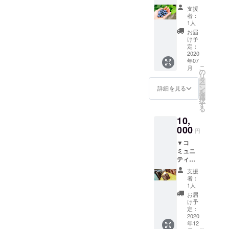
ション
ために素敵なリターンをご
み体験
す。
らお好
韓国の
支援
まで完
＆1泊宿
●本場韓
きな方
キムチ
者：
用意いただきましたので、
全プロ
泊プラ
国焼肉
をお選
1人
をお届
デュー
ン ●
食べ放
動画を見て”これだっ！”と
びくだ
けいた
お届
ス。茨
ブルー
題ペア
さい。
け予
しま
城を愛
思った方はぜひご支援いた
ベリー
チケッ
定：
（赤：
す。
するす
摘み体
2020
ト
約２３
べての
だきカッコいい動画をゲッ
年07
験 ※
（よっ
cm ／
方に捧
こ
月
お一人
こら
の
黒：２
トしていただければと思い
ぐ・・
リ
につき
しょっ
タ
５cm）
・（た
ー
500gま
北茨城
ます。＜6,000 円コース＞
ン
▼お礼
詳細を見る
ぶん）
を
でお持
総本
選
のお手
世界で
択
【イバラッパーさんよりご
ち帰り
店）
す
紙 ●健
唯一の
る
できま
https://
康サン
茨城弁
提供】 ▼イバラキング
10,
す。
www.yo
ダル 足
かるた
http://w
000
kkoras
の裏の
『迷彩トート（大）』＋
円
メ
ww.kitai
yot-
ツボを
ジャー
▼コ
barakis
food.co
『茨城弁ごじゃっぺかるた
刺激し
どころ
ミュニ
hi-
m/hom
てく
からマ
ティス
（CD付き）』 ＋『ご
kankok
e-1 ※
れ、気
ニアッ
ペース1
yokai.gr
利用日
づかい
支援
クな言
じゃっぺディア』スペシャ
年間利
.jp/page
時はメ
ないう
者：
い回し
用チ
/page00
イズム
1人
ちに健
ルセット（サイン入り） ＜
まで、
ケット
0508.ht
ランド
康に
お届
あえて
※1ド
ml ●
の営業
け予
250,000円＞【ラボワット・
なって
エリア
リンク
夕食
定：
日（不
しまう
を限定
付き
2020
スタジオさんよりご提
（よっ
定休）
サンダ
せず、
年12
※漫画1
こら
営業時
ル。湯