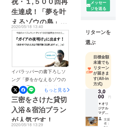
祝・１,５００回再
た。
メッセー
てきました。“どこも休みだ
我々の提供
ジを送る
生達成！「夢を叶
から、つくばから通ってん
するサービ
えるゾウの島」で
だよ～”毎週欠かさず湯かっ
ス、料理を
2020/05/18 13:40
通してお客
ぺに来てくれるお客様もい
ステイホームも楽
リターンを
様だけでな
らっしゃいます。広々とし
く、社会に
しもう♪
選ぶ
た温泉に家族でゆっくりつ
大きな明か
りを
かりに来ませんか♪▼湯かっ
目標金額
灯した
ぺ入浴年間フリーパスポー
未達でも
い・・・、
リターン
ト（クリックすると直接リ
すべての人
イバラッパーの書下ろしソ
が届きま
ターン画面に移ります）
の笑顔を作
す
(All-in
ング「夢をかなえるゾウの
りた
方式)
オーナー夫妻が全国の温泉
島 」に乗ってノリノリの社
もっと見る
い・・・、
3,0
を巡り、たどり着いたのは
長とお客さんたち。こんな
そんな会社
00
三密をさけた貸切
円
解放感のある温泉施設でし
を目指して
ときだからこそ、元気な歌
▼オリ
入浴＆宿泊プラン
た。室内・浴場が一体化
います。当
ジナル
をみんなで歌って暗い雰囲
マグ
店が10年以
し、すぐ目の前には太平洋
カップ
が人気です！
気を吹き飛ばそう♪『夢をか
支援
上経営して
▼お礼
者：
が一望できる立地にある”湯
2020/05/18 13:29
なえるゾウの島』歌詞 作
のお手
きた焼肉店
2人