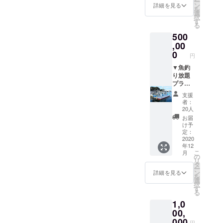
ー
ており
求させ
お礼の
希望さ
ン
詳細を見る
を
ますの
ていた
お手紙
れる企
選
択
で、何
だきま
業名や
す
る
名かで
す。
ロゴを
500
一緒に
※交通費
別途お
行かれ
は別途
送りい
,00
たい場
請求さ
ただき
0
円
合に
せてい
ます。
は、個
ただき
※掲載
▼魚釣
別に人
ます。
場所に
り放題
数分お
※ご要
ついて
プラン
申し込
望が多
は先着
●釣り船
支援
みくだ
い場合
順で決
で魚釣
者：
さい。
にはプ
めさせ
り放題
20人
※3名様
ラス料
ていた
（釣り
お届
以下で
金を請
だきま
船貸
け予
お申し
求させ
す。
切） ●
定：
込みに
ていた
※掲載期
釣った
2020
年12
なった
だく場
間は3年
魚で
こ
月
場合に
合があ
間で
バーベ
の
リ
は、他
りま
す。 ▼
キュー
タ
ー
の方と
す。
お礼の
（施設
ン
詳細を見る
を
の同行
※撮影
お手紙
貸切）
選
択
になる
は、茨
※食材
す
る
可能性
城、東
例（1人
1,0
があり
京、栃
分）釣
ます。
木、埼
りたて
00,
▼お礼
玉、千
の漁師
000
円