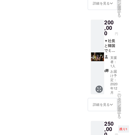
ー
時間帯
半露天
希望さ
ン
詳細を見る
を
の浴場
風呂に
れる企
選
択
のオー
早変わ
業名や
す
る
プンは
り（密
ロゴを
200
クラウ
閉空間
別途お
ドファ
を回
送りい
,00
ンディ
避）。
ただき
0
円
ング限
三蜜疲
ます。
定にな
れを癒
※掲載
▼社長
りま
してく
場所に
と韓国
す。
ださい♪
ついて
でミー
※1つの
※パス
は先着
トアッ
支援
浴場で
ポート
順で決
プ、
者：
の入
をお届
めさせ
ディー
1人
浴、1台
けした
ていた
プな韓
お届
のト
日か
だきま
国に潜
け予
レー
ら、一
す。
入チ
定：
ラーハ
年間毎
※掲載期
ケット
2020
年12
ウスで
日ご利
間は3年
※韓国生
こ
月
の宿泊
用いた
間で
まれの
の
リ
の場合
だけま
す。 ▼
社長
タ
ー
に限り
す。た
お礼の
が、社
ン
詳細を見る
を
ます。
だし、
お手紙
長しか
選
択
（ど
止むを
知らな
す
る
ちらか
得ない
い社長
250
が2つに
理由に
お勧め
分かれ
より施
の韓国
,00
残り1
る場合
設をお
をご案
0
円