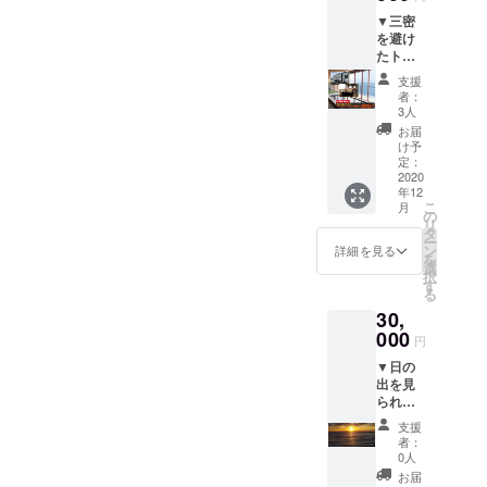
で安心
イカ 半
（収穫
アチ
です。
▼三密
身／
時期は6
ケット
●『ご
を避け
ソー
月中旬
と、
じゃっ
たト
セージ1
～9月中
よっこ
ぺディ
レー
本／野
旬まで
ら
支援
ア』通
ラーハ
菜／ご
で
者：
しょっ
常
ウスで
飯 ※飲
3人
す。）
北茨城
1,000円
宿泊・
み物は
※ブ
お届
総本店
茨城弁
貸切入
含まれ
け予
ルーベ
での韓
解説書
浴チ
ませ
定：
リー果
国焼肉
の決定
ケット
2020
ん。 ※
樹園へ
食べ放
年12
版。
（4人分
食材・
の往復
題チ
こ
月
『いば
の宿泊
飲み物
の
の交通
ケット
リ
らぎ
相当
の持ち
タ
費は各
をお届
ー
じゃな
額） 楽
込みは
ン
詳細を見る
自ご負
けいた
を
くてい
天トラ
自由で
選
担くだ
しま
択
ばら
ベルで
す。
す
さい。
す。
る
き』
も好評
※11時〜
※ご家
30,
『続い
をいた
16時、
族でい
ばらぎ
だいて
000
または
らっ
円
じゃな
いるＮ
17時か
しゃる
▼日の
くてい
ｏ三密
ら22時
場合に
出を見
ばら
（新型
までの
は人数
られる
き』に
コロナ
どちら
分をお
貸切風
続く、
ウイル
かをお
求めく
支援
呂プラ
イバラ
ス対
選びく
者：
ださ
ン ●
キング
策）プ
ださ
0人
い。
宿泊
の書き
ランで
い。 ※6
お届
（幼児