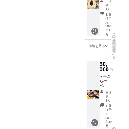
ファン
のオリ
支援
プラン
インス
合もあ
ディン
者：
ジナル
（あん
トラク
りま
1人
グ限定
弁当を
こう6kg
ターか
す。）
になり
お届
お部屋
程度）
らバー
※利用
け予
ます。
にお届
（11
ベ
定：
日時は
※1つ
けしま
月〜3
2020
キュー
メイズ
の浴場
す。
年11
月）
のノウ
ムラン
での入
（朝・
こ
月
●あんこ
ハウを
の
ドの営
浴、1台
昼・夜
リ
う出張
教わり
タ
業日
のト
可。別
ー
解体
なが
ン
（不定
詳細を見る
レー
途料金
を
●あんこ
ら、皆
選
休）営
ラーハ
600円
択
う鍋
で味わ
す
業時間
ウスで
～） ※
る
●露天風
いま
に準じ
の宿泊
土日の
50,
呂 ※
す。
ます。
の場合
宿泊も
出張解
000
※11時〜
●手ぶ
に限り
円
可です
体の会
16時、
らバー
ます。
（ただ
▼手ぶ
場はメ
または
ベ
（ど
し、繁
らバー
イズム
17時か
キュー
ちらか
忙期を
ベ
ラン
ら22時
チケッ
が2つに
除
キュー
ド、時
までの
ト
分かれ
支援
く）。
チケッ
間は15
どちら
※17時〜
者：
る場合
※ＢＢＱ
ト ●
時〜16
かをお
1人
22時と
には、2
プラン
旬のお
時程度
選びく
させて
お届
コース
に変更
勧め海
とさせ
ださ
け予
いただ
分お申
する場
鮮食材
ていた
定：
い。
きま
し込み
合は追
付きの
2020
だきま
※6名様
す。
くださ
加で別
年12
バーベ
す。
までの
●宿泊
い。）
途料金
こ
月
キュー
※1日1
の
予約と
※宿泊