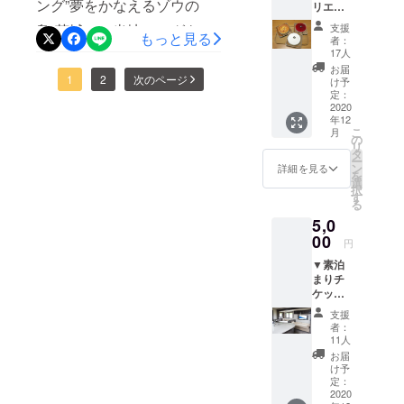
ング”夢をかなえるゾウの
リエが
ととも
時間を味わうことができま
のオリジナル弁当をお部屋
作る
に、
支援
島”茨城のご当地ソングをご
チーズ
もっと見る
す。 畳の上で横になるも良
チーズ
にお届けします。（朝・
者：
ケーキ
ケーキ
17人
自身のラップに乗せて歌う
し。隣のよっこらしょっか
（3種）
昼・夜可。別途料金600円
専門店
お届
●レア
ご当地アーティスト”イバ
1
2
次のページ
かんら
け予
らはアツアツのケータリン
～）※土日の宿泊も可です
チーズ
くヤで
定：
ラッパー”さん。筑波山のふ
ケーキ
2020
丹精込
グも。 メイズムランドのオ
（ただし、繁忙期を除
年12
●ベイ
めてつ
もとで－茨城王HPより拝
こ
月
クド
リジナル・スイーツ『チju
くる
の
く）。※ＢＢＱプランに変更
リ
チーズ
チーズ
タ
借”茨城弁と標準語を自在に
ー
マju(チジュマジュ) 』チjuマ
ケーキ
する場合は追加で別途料金
ケーキ
ン
詳細を見る
を
●ゴル
あやつる茨城のご当地バイ
２種
選
ju(チジュマジュ)はかんらく
択
をいただきます。※詳しい宿
ゴン
（ベイ
す
る
リンガルラッパー。ご
ゾーラ
クド
ヤのノウハウで独自につ
泊に関する情報はこちらの
5,0
チーズ
チーズ
じゃっぺでウィットに富ん
ケーキ
00
くったお菓子で、クリーム
ケー
サイトからご確認くださ
円
▼お礼
キ・ゴ
だリリック（歌詞）と茨城
チーズを包んだ洋風のお饅
▼素泊
のお手
い。
ルゴン
まりチ
紙 真心
なまりを活かした「ご当地
ゾーラ
頭です。常温はもちろん、
https://hotel.travel.rakuten.co
ケット
を込め
チーズ
ラップ」に中毒者が続出。
●露天
たお礼
ケー
冷やしても、トースターで
支援
.jp/hotelinfo/plan/168785※備
風呂
の手紙
キ）
者：
これまでにベスト2枚を含め
●宿泊
ととも
焼いても美味しく頂けま
（直径
11人
考欄に利用者の構成（大人
▼お礼
に、
約１２
お届
たアルバムを6枚リリー
す。日持ちもしますのでお
のお手
チーズ
〇〇人・子ども〇〇人）を
cm）を
け予
紙 真心
ケーキ
定：
ス。”「秘密のケンミン
お届け
土産に最適です。焼きたて
記載してください。（上限6
を込め
2020
専門店
いたし