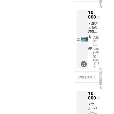
選
キ専門
ズ（幅
したら止まらないメイズム
択
ランド
いただ
す
店かん
39cm×
る
の営業
けま
ランド名物の盧社長社長の
らくヤ
高さ
10,
日（不
す。
で一番
35cm×
わがままとも願望とも言え
定休）
000
●キムチ
人気の
マチ
円
営業時
1kg
ベイク
10cm）
る公約ですが、北茨城から
▼遊び
間に準
本場韓
ドチー
です
と食の
じま
国オモ
ズケー
（ネッ
茨城を元気にしたい一心で
満喫
す。
ニがつ
キ（直
ト未発
セット
詳しく
くる自
すので、公約が実現できる
径約１
売）。
支援
●スパ
は本文
家製の
２cm）
者：
●『茨城
リゾー
よう、みなさんのシェア・
内のお
キムチ
3人
をお届
弁ご
トハワ
問い合
▼お礼
けいた
お届
じゃっ
拡散のご協力よろしくお願
イアン
わせ先
のお手
け予
しま
ぺかる
ズのペ
までご
定：
紙 真心
す。
た（CD
いします。そして、最後に
アチ
2020
連絡く
を込め
付
年12
ケット
ださ
たお礼
なってしまいましたが今回
き）』
こ
月
い。
の
の手紙
通常
リ
https://
の動画作成は、茨城でもそ
※入浴回
タ
ととも
3,000円
ー
www.ha
数券は
ン
に、
詳細を見る
イバラ
を
のクオリティはトップクラ
waiians
ご本人
選
バーベ
キング
択
.co.jp/
以外も
す
キュー
が企
スのラボワット・スタジオ
る
※利用
お使い
マイス
画・デ
10,
可能日
いただ
ターが
（つくば市）さんによるも
ザイ
は、施
000
けま
作る
円
ン・解
設の利
のです。ラボワットさんか
す。
バーベ
説・茨
▼ブ
用可能
※備考欄
キュー
城弁ナ
らは今回のプロジェクトの
ルーベ
日に準
にて２
ソース
レー
リー摘
じま
種類か
と本場