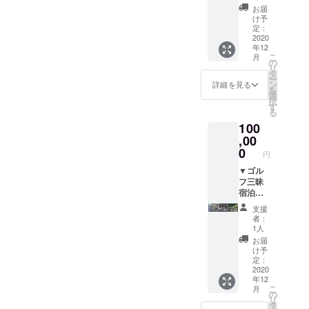
定休）
／赤肉
食べ放
日（不
お届
営業時
／鶏モ
題チ
定休）
け予
間に準
モ肉／
ケット
営業時
定：
じま
セセリ
●生涯
2020
間に準
年12
す。
／ハツ
からし
じま
こ
月
詳しく
モト／
焼きが
す。 ▼
の
リ
は本文
豚ホル
食べ放
お礼の
タ
ー
内のお
モン／
題 ※1
お手紙
ン
詳細を見る
を
問い合
シャキ
日1回限
選
択
わせ先
シャキ
り以下
す
る
までご
ホルモ
の店舗
100
連絡く
ン／タ
で使用
ださ
ン先／
可能・
,00
い。 ▼
テッ
全ての
0
円
お礼の
チャン
からし
お手紙
／ソー
焼きが
▼ゴル
セージ
対象で
フ三昧
／ライ
す。
宿泊プ
ス／
※本人の
ラン
支援
スープ
み使用
●ゴル
者：
／キム
可能で
フ・昼
1人
チ／
す。 <
食（茨
お届
チョレ
店舗>
城パシ
け予
ギサラ
●よっ
フィッ
定：
ダ／ニ
こら
クカン
2020
年12
ラチヂ
しょっ
トリー
こ
月
ミ／海
北茨城
倶楽
の
リ
鮮チヂ
総本店
部）
タ