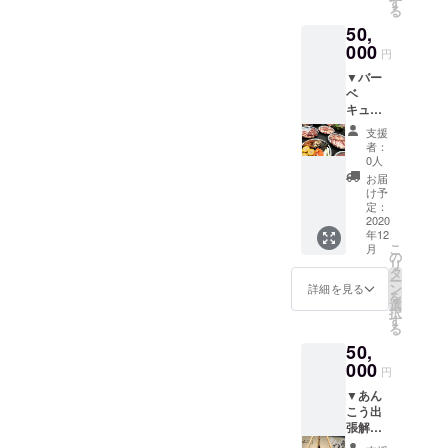
業日
す
クトに
お礼の
る
いて、
（不定
ご支援
お手紙
50,
出来立
休）営
いただ
てを皆
000
業時間
いた方
円
でいた
に準じ
には、
▼バー
だきま
ます。
特別に
ベ
す。
※土日
チーズ
キュー
※13時〜
祭日、
ケーキ
マイス
16時と
長期休
のお土
支援
ターが
させて
暇中な
産をプ
者：
教える
いただ
どご利
0人
レゼン
バーベ
きま
用がで
トさせ
お届
キュー
す。
きない
け予
ていた
講座
※1日1組
定：
場合も
だきま
●手ぶら
2020
4名様ま
ありま
す！ ※
年12
バーベ
でとさ
す。
時間を
こ
月
キュー
せてい
の
詳
区切っ
リ
実践セ
ただき
タ
しくは
て貸切
ー
ミナー
ます。
ン
お問い
詳細を見る
での入
を
（食材
※予約
選
合わせ
浴を提
択
込み）
が必要
す
くださ
供させ
る
※日本
です。
い。
ていた
50,
バーベ
（ソム
※この時
だきま
キュー
000
リエの
間帯の
す。 ※
円
協会(Ｊ
都合で
浴場の
食事は
▼あん
ＢＢＱ
ご希望
オープ
よっこ
こう出
Ａ)バー
の日時
ンはク
ら
張解
ベ
に添え
ラウド
しょっ
体・鍋
キュー
ない場