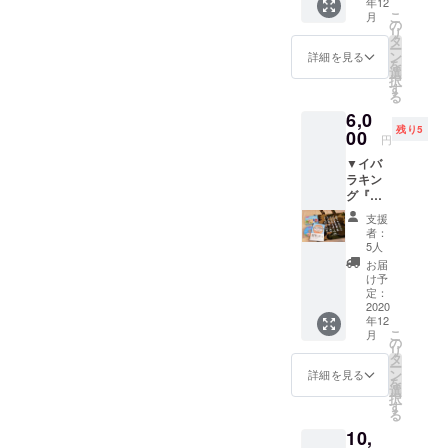
年12
SHOW」「月曜から夜ふか
たお礼
かんら
ます。
のチーズ饅頭・チjuマjuは絶
名） ★YouTubeチャンネ
こ
月
の手紙
くヤで
の
し」「スッキリ」「めざま
リ
ととも
丹精込
タ
品です！ メイズムランドで
ル：茨城王（イバラキン
ー
に、ト
めてつ
ン
詳細を見る
しテレビ」「news every.」
を
提供するチjuマjuは、ベ
レー
くる
グ）★作曲・作詞・歌：イ
選
択
ラーホ
チーズ
「天才てれびくん」「おは
す
る
リー・レーズン・いも・抹
バラッパー★映像制作：ラ
テル ラ
ケーキ
よう日本」他、テレビや新
6,0
ブソン
３種
茶・チョコ・ペッパー・甘
ボワット・スタジオ★出
残り5
グでの
00
（レア
円
聞でも多数取り上げられ、
素泊ま
チーズ
酒の７種類に加え、コー
演：チーム メイズムランド
▼イバ
り宿泊
ケー
話題を呼んでいる。茨城王
ラキン
ヒー味が新登場！！緑茶の
券＋湯
キ・ベ
★企画：FAAVO/CAMPFIRE
グ『迷
かっぺ
イクド
（イバラキング）としても
お供に、コーヒー紅茶にも
彩トー
つくば
入湯券
チーズ
支援
ト
執筆、講演、ラジオパーソ
のお届
ケー
者：
合います。７種の味からお
（大）
け。 ※
キ・ゴ
5人
ナリティなど幅広く活動
』＋
予約が
ルゴン
好きなチjuマjuをお選びくだ
お届
『茨城
必要で
ゾーラ
け予
中。詳しくは→イバラッ
弁ご
さい。 気分転換におスス
す。 ※
定：
チーズ
じゃっ
2020
利用日
ケー
パーインタビュー前編、イ
メ。『YOU CAFE』で自由
年12
ぺかる
時はメ
キ）
こ
月
た（CD
バラッパーインタビュー後
イズム
の
（直径
な過ごし方でお楽しみくだ
リ
付
ランド
タ
約１２
ー
編 －茨城県民の茨城県民
き）』
の営業
ン
cm）を
詳細を見る
さい。ドリンクセットも大
を
＋『ご
日（不
選
お届け
による茨城県民のためのサ
択
じゃっ
人気！チーズケーキセット
定休）
す
いたし
る
ぺディ
営業時
ます。
イト”茨城王（イバラキン
600円・チjuマjuセット450
10,
ア』ス
間に準