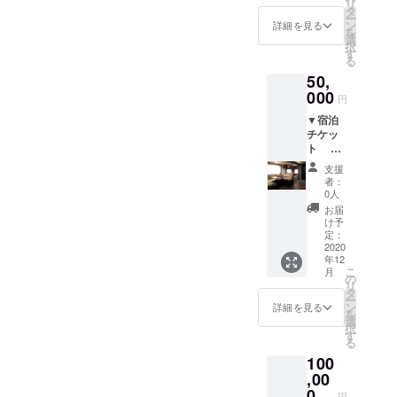
※前日
をいた
リ
チケッ
組15名
タ
させて
は4名様
の夜ま
だきま
ー
ト ※
様まで
ン
いただ
詳細を見る
1棟でお
たは当
す。 ※
を
食材例
とさせ
選
きま
願いい
日昼間
詳しい
択
（１人
ていた
す
す。
たしま
の食事
宿泊に
る
分）朝
だきま
※人数超
す。
が必要
関する
50,
釣れた
す。
過分は
2棟以上
な方
情報は
漁師さ
000
※予約が
別途お
をご利
円
は、
こちら
んお勧
必要で
支払い
用され
20,000
のサイ
▼宿泊
めの魚
す。
をお願
る場合
円の
トから
チケッ
／牛肉
（漁師
いいた
には、
「手ぶ
ご確認
ト ●
約100g
さんの
しま
別途宿
らバー
くださ
夕食
／豚肉
都合で
す。
泊費を
支援
ベ
い。
（食べ
約100g
ご希望
※予約が
者：
申し受
キュー
https://
放題ま
／鶏肉
の日時
0人
必要で
けま
チケッ
hotel.tr
たは
125g／
に添え
す。
お届
す。
ト」と
avel.ra
バーベ
イカ 半
ない場
け予
（講師
●入浴
合わせ
kuten.c
キュー
身／
定：
合もあ
の都合
▼お礼
てお申
o.jp/hot
から選
2020
ソー
りま
でご希
のお手
し込み
elinfo/pl
年12
択可
セージ1
す。）
望の日
紙
くださ
こ
an/1687
月
能）／
本／野
の
※利用
時に添
い。 ▼
リ
85 ※備
朝食
菜／ご
タ
日時は
えない
お礼の
ー
考欄に
●露天風
飯
ン
メイズ
詳細を見る
場合も
お手紙
を
利用者
呂 ●
※11時〜
選
ムラン
ありま
択
の構成
宿泊
16時、
す
ドの営
す。）
る
（大人
※宿泊は
または
業日
※利用
〇〇
100
6名様ま
17時か
（不定
日時は
人・子
で1棟で
,00
ら22時
休）営
メイズ
ども〇
お願い
までの
0
業時間
ムラン
円