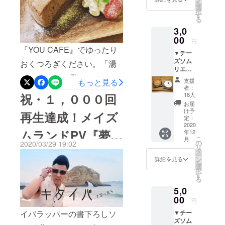
を
手紙と
る“よっこら
選
つくば
だいているＮｏ三密（新型
択
作：ラボワット・スタジオ
とも
す
しょっ”
る
に、メ
コロナウイルス対策）プラ
★出演：チーム メイズムラ
●リハビリ特
3,0
イズム
ンです。可能な限り他の人
ランド
00
化型デイ
ンド★企画：
円
のオリ
『YOU CAFE』でゆったり
サービス “カ
に触れずに、チェックイン
▼チー
ジナル
FAAVO/CAMPFIREつくば
ズソム
ラダラボ日
トート
おくつろぎください。「湯
からチェックアウトまで安
リエが
バック
立日高店”
かっぺ」 の一階には４４畳
作る
（幅３
心してご利用いただけるよ
支援
もっと見る
●チーズケー
チーズ
０cmx
者：
と大広間の寝っ転がれる休
う細心の注意を払ったおも
ケーキ
高さ３
キ製造会
18人
祝・１，０００回
（2種）
５cm×
お届
憩スペースと、約１０,００
社“かんらく
てなしをさせていただきま
●ベイ
まち１
け予
再生達成！メイズ
ヤ”
クド
４cm）
定：
０冊の漫画本が読み放題の
す。プロジェクトにご支援
チーズ
2020
をお送
●韓国バ
ムランドPV『夢
年12
贅沢なお休み処がありま
ケーキ
りさせ
いただいた方には、特別に
ル”KANRAK
こ
月
●ゴル
て頂き
の
2020/03/29 19:02
リ
す。そして、よっこら
チーズケーキのお土産をプ
ゴン
をかなえるゾウの
UYA”
ます。
タ
ー
ゾーラ
ン
詳細を見る
しょっの“からし焼き”・かん
レゼントさせていただきま
を
チーズ
選
島』
択
ケーキ
す
らくヤの“チーズケーキ”など
すので、多くのみなさんの
る
▼お礼
5,0
が楽しめる 『YOU CAFE』
のお手
ご支援をお待ちしていま
紙 真心
00
円
では、太平洋を一望できる
す！※貸切での入浴ができま
を込め
▼チー
イバラッパーの書下ろしソ
たお礼
スペースでゆっくりとした
す。※食事はよっこらしょっ
ズソム
の手紙