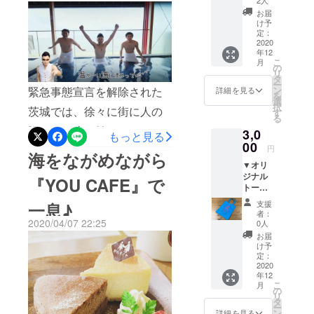
紙 メイ
かっぺ”は、窓を開けると半
お届
の他、チー
詞・作曲・歌：イバラッ
ズムラ
け予
ズケーキ
露天風呂に早変わり（密閉
ンドを
定：
パー波がさらった小さい島
陰で支
2020
店、デイ
空間を回避）。三蜜疲れを
年12
える女
神様がくれた夢の島生まれ
サービス、
こ
月
将から
の
癒してください♪※パスポー
リ
温浴施設、
変わった 二ツ島夢かなえ
の真心
タ
ー
込めた
トをお届けした日から、一
緊急事態宣言を解除された
ン
詳細を見る
トレーラー
を
るぞ ゾウの島のんびりワ
手紙と
選
ハウスの宿
択
年間毎日ご利用いただけま
茨城では、徐々に街に人の
とも
す
クワクできる北茨（キタイ
る
に、メ
泊施設にお
す。ただし、止むを得ない
賑わいが戻り始めていま
3,0
イズム
もっと見る
バ） つのる期待感 行き
いては、地
ランド
00
理由により施設をお休みさ
す。まだまだ油断は許され
円
域の方々を
海をながめながら
たいな海が近いべよ 露天
のオリ
▼オリ
ジナル
せて頂く場合がありま
中心に人が
ませんが、ステイホームで
風呂 さぁ入っぺよ あっ
ジナル
マグ
『YOU CAFE』で
集い、楽し
トート
す。 ★YouTubeチャンネ
溜まった疲れを癒しに北茨
カップ
たまろう～湯かっぺ つ
バック
める癒しの
（直径
支援
一息♪
ル：茨城王（イバラキン
城に来ませんか♪ ▼三密を
▼お礼
約８
かっぺ いがっぺ湯かっ
者：
場を提供し
のお手
2020/04/07 22:25
cm）を
0人
グ）★作曲・作詞・歌：イ
避けたトレーラーハウスで
たいと考え
紙 メイ
ぺ つかっぺ いがっぺ
お送り
お届
ズムラ
させて
ています。
け予
バラッパー★映像制作：ラ
宿泊・貸切入浴チケット（4
（繰り返し） ★YouTube
ンドを
頂きま
定：
●韓国のおば
陰で支
2020
ボワット・スタジオ★出
人分の宿泊相当額で最大６
す。
チャンネル：茨城王（イバ
年12
あちゃんの
える女
こ
月
演：チーム メイズムランド
人まで宿泊できます！）楽
将から
の
家庭料理を
ラキング）★作曲・作詞・
リ
の真心
タ
★企画：FAAVO/CAMPFIRE
天トラベルでも好評をいた
提供す
ー
込めた
歌：イバラッパー★映像制
ン
詳細を見る