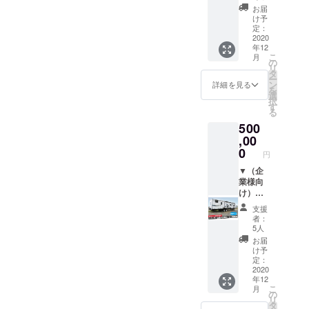
トの手
ターン
企業名
お届
配や宿
です。
やロゴ
け予
泊の予
※打ち
を掲載
定：
約を希
合わせ1
（片面
2020
年12
望され
日、撮
1/2サイ
こ
月
る方に
影1日の
ズ）
の
リ
ついて
コース
※掲載を
タ
ー
は、旅
です。
希望さ
ン
詳細を見る
を
行会社
※撮
れる企
選
択
の紹介
影・編
業名や
す
る
も可能
集・構
ロゴを
500
です。
成の費
別途お
※滞在中
用を含
送りい
,00
の食費
みま
ただき
0
円
は含ま
す。
ます。
れま
※音楽、
※掲載
▼（企
す。 ※1
エキス
場所に
業様向
度に4名
トラ、
ついて
け）ト
様まで
食材、
は先着
レー
支援
同行す
特殊機
順で決
ラーハ
者：
ること
材（ド
めさせ
ウスに
5人
ができ
ロー
ていた
企業名
お届
ます
ン）撮
だきま
やロゴ
け予
が、こ
影の費
す。
を掲載
定：
ちらは1
用がか
※掲載期
（片面
2020
年12
名様分
かる場
間は3年
全サイ
こ
月
の価格
合には
間で
ズ）
の
リ
になっ
別途請
す。 ▼
※掲載を
タ