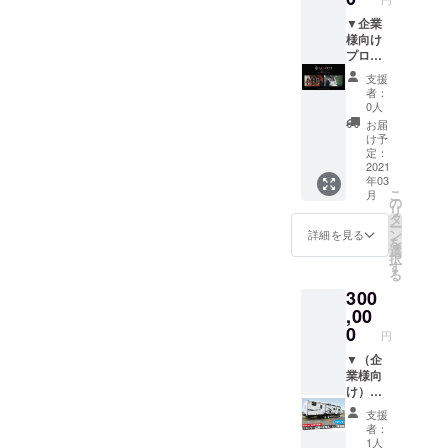
には、2
休みさ
内しま
コース
せて頂
す。 ※
▼企業
分お申
く場合
日程は2
様向け
し込み
があり
泊3日を
プロ
くださ
ます。
予定し
モー
支援
い。）
ていま
ション
者：
▼お礼
す。 ※
ビデ
0人
のお手
スケ
オ、ま
お届
紙
ジュー
たは
け予
ルにつ
Web
定：
いて
CM制作
2021
年03
は、別
コース
こ
月
途調整
※今回
の
リ
させて
PVの撮
タ
ー
いただ
影・編
ン
詳細を見る
を
きま
集を担
選
択
す。 ※
当して
す
る
現地集
くだ
300
合、現
さった
地解散
ラボ
,00
になり
ワッ
0
円
ます。
ト・ス
※旅費や
タジオ
▼（企
宿泊費
さんか
業様向
は含ま
らご提
け）ト
れませ
供いた
レー
支援
ん。 ※
だきま
ラーハ
者：
チケッ
したリ
ウスに
1人