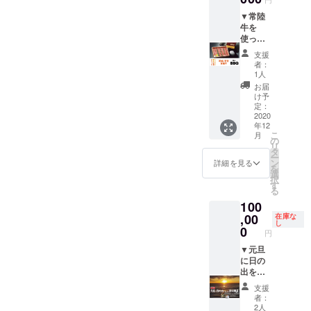
のお手
葉に限
さんお
紙
りま
勧めの
▼常陸
す。 そ
魚／牛
牛を
の他の
肉約
使った
地域か
100g／
バーベ
支援
らご希
豚肉約
キュー
者：
望され
100g／
チケッ
1人
る方は
鶏肉約
ト・飲
お届
事前に
125g／
み放題
け予
ラボ
イカ 半
チケッ
定：
ワッ
身／
ト 常
2020
年12
ト・ス
ソー
陸牛食
こ
月
タジオ
セージ1
べ尽く
の
リ
さん
本／野
しコー
タ
ー
（https:
菜／ご
ス ※
ン
詳細を見る
を
//www.l
飯 ※
バーベ
選
択
aboite-
飲み物
キュー
す
る
std.jp/
は含ま
以外に
100
） まで
れませ
も、
お問い
ん。
ロース
,00
在庫な
し
合わせ
※食材・
トビー
0
円
くださ
飲み物
フなど
い。
の持ち
常陸牛
▼元旦
※データ
込みは
のオー
に日の
納品と
自由で
ドブル
出を見
させて
す。 ●
や、釣
られる
支援
いただ
宿泊
りたて
貸切風
者：
きま
（RV車
魚料理
呂プラ
2人