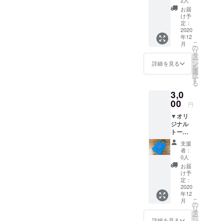
紙 メイ
お届
の他、チー
ズムラ
け予
ズケーキ
ンドを
定：
陰で支
2020
店、デイ
年12
える女
サービス、
こ
月
将から
の
リ
温浴施設、
の真心
タ
ー
込めた
ン
詳細を見る
トレーラー
を
手紙と
選
ハウスの宿
択
とも
す
る
に、メ
泊施設にお
3,0
イズム
いては、地
ランド
00
円
域の方々を
のオリ
▼オリ
ジナル
中心に人が
ジナル
マグ
集い、楽し
トート
カップ
バック
める癒しの
（直径
支援
▼お礼
約８
者：
場を提供し
のお手
cm）を
0人
たいと考え
紙 メイ
お送り
お届
ズムラ
させて
ています。
け予
ンドを
頂きま
定：
●韓国のおば
陰で支
2020
す。
年12
あちゃんの
える女
こ
月
将から
の
家庭料理を
リ
の真心
タ
提供す
ー
込めた
ン
詳細を見る