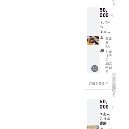
業日
す
クトに
お礼の
る
いて、
（不定
ご支援
お手紙
50,
出来立
休）営
いただ
てを皆
000
業時間
いた方
円
でいた
に準じ
には、
▼バー
だきま
ます。
特別に
ベ
す。
※土日
チーズ
キュー
※13時〜
祭日、
ケーキ
マイス
16時と
長期休
のお土
支援
ターが
させて
暇中な
産をプ
者：
教える
いただ
どご利
0人
レゼン
バーベ
きま
用がで
トさせ
お届
キュー
す。
きない
け予
ていた
講座
※1日1組
定：
場合も
だきま
●手ぶら
2020
4名様ま
ありま
す！ ※
年12
バーベ
でとさ
す。
時間を
こ
月
キュー
せてい
の
詳
区切っ
リ
実践セ
ただき
タ
しくは
て貸切
ー
ミナー
ます。
ン
お問い
詳細を見る
での入
を
（食材
※予約
選
合わせ
浴を提
択
込み）
が必要
す
くださ
供させ
る
※日本
です。
い。
ていた
50,
バーベ
（ソム
※この時
だきま
キュー
000
リエの
間帯の
す。 ※
円
協会(Ｊ
都合で
浴場の
食事は
▼あん
ＢＢＱ
ご希望
オープ
よっこ
こう出
Ａ)バー
の日時
ンはク
ら
張解
ベ
に添え
ラウド
しょっ
体・鍋
キュー
ない場