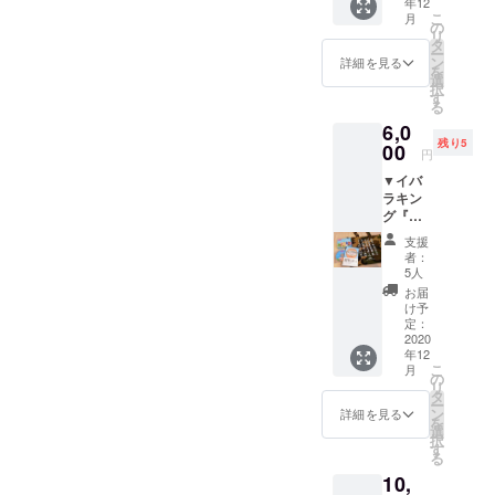
年12
たお礼
かんら
ます。
こ
月
の手紙
くヤで
の
リ
ととも
丹精込
タ
ー
に、ト
めてつ
ン
詳細を見る
を
レー
くる
選
択
ラーホ
チーズ
す
る
テル ラ
ケーキ
6,0
ブソン
３種
残り5
グでの
00
（レア
円
素泊ま
チーズ
▼イバ
り宿泊
ケー
ラキン
券＋湯
キ・ベ
グ『迷
かっぺ
イクド
彩トー
入湯券
チーズ
支援
ト
のお届
ケー
者：
（大）
け。 ※
キ・ゴ
5人
』＋
予約が
ルゴン
お届
『茨城
必要で
ゾーラ
け予
弁ご
す。 ※
定：
チーズ
じゃっ
2020
利用日
ケー
年12
ぺかる
時はメ
キ）
こ
月
た（CD
イズム
の
（直径
リ
付
ランド
タ
約１２
ー
き）』
の営業
ン
cm）を
詳細を見る
を
＋『ご
日（不
選
お届け
択
じゃっ
定休）
す
いたし
る
ぺディ
営業時
ます。
10,
ア』ス
間に準