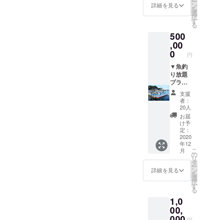
ー
ており
求させ
お礼の
希望さ
ン
詳細を見る
を
ますの
ていた
お手紙
れる企
選
択
で、何
だきま
業名や
す
る
名かで
す。
ロゴを
500
一緒に
※交通費
別途お
行かれ
は別途
送りい
,00
たい場
請求さ
ただき
0
円
合に
せてい
ます。
は、個
ただき
※掲載
▼魚釣
別に人
ます。
場所に
り放題
数分お
※ご要
ついて
プラン
申し込
望が多
は先着
●釣り船
支援
みくだ
い場合
順で決
で魚釣
者：
さい。
にはプ
めさせ
り放題
20人
※3名様
ラス料
ていた
（釣り
お届
以下で
金を請
だきま
船貸
け予
お申し
求させ
す。
切） ●
定：
込みに
ていた
※掲載期
釣った
2020
年12
なった
だく場
間は3年
魚で
こ
月
場合に
合があ
間で
バーベ
の
リ
は、他
りま
す。 ▼
キュー
タ
ー
の方と
す。
お礼の
（施設
ン
詳細を見る
を
の同行
※撮影
お手紙
貸切）
選
択
になる
は、茨
※食材
す
る
可能性
城、東
例（1人
1,0
があり
京、栃
分）釣
ます。
木、埼
りたて
00,
▼お礼
玉、千
の漁師
000
円