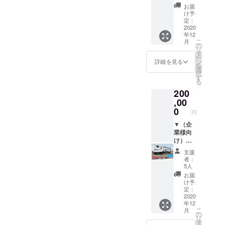
間に準
もにこ
露天風
ト オー
お届
じま
ちらで
呂
ナー夫
け予
す。
負担い
（2022
妻が全
定：
※移動の
たしま
年元旦
国の温
2020
年12
交通費
す。
の日ノ
泉を巡
こ
月
は各自
※予約が
出6時
り、た
の
リ
ご負担
必要で
半〜7時
どり着
タ
ー
くださ
す。
半まで
いたの
ン
詳細を見る
を
い。 ▼
※お会い
貸切）
は解放
選
択
お礼の
するの
●宿泊
感のあ
す
る
お手紙
は公共
●朝食
る温泉
200
の場に
（韓国
施設で
限らせ
のお雑
した。
,00
ていた
煮トッ
室内・
0
円
だきま
ク）
浴場が
す。
※小学生
一体化
▼（企
※1回6名
以上6名
し、す
業様向
様まで
様まで
ぐ目の
け）ト
の予約
のご利
前には
レー
支援
とさせ
用とさ
太平洋
ラーハ
者：
ていた
せてい
が一望
ウスに
5人
だきま
ただき
できる
企業名
お届
す。 ▼
ます。
立地に
やロゴ
け予
お礼の
（幼児
ある”湯
を掲載
定：
お手紙
は無料
かっ
（片面
2020
年12
で
ぺ”は、
1/4サイ
こ
月
す。）
窓を開
ズ）
の
リ
※この
けると
※掲載を
タ