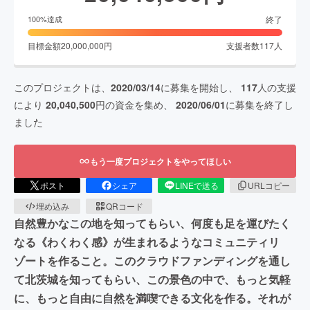
終了
100
%達成
目標金額
20,000,000
円
支援者数
117
人
このプロジェクトは、
2020/03/14
に募集を開始し、
117
人の支援
により
20,040,500
円の資金を集め、
2020/06/01
に募集を終了し
ました
もう一度プロジェクトをやってほしい
ポスト
シェア
LINEで送る
URLコピー
埋め込み
QRコード
自然豊かなこの地を知ってもらい、何度も足を運びたく
なる《わくわく感》が生まれるようなコミュニティリ
ゾートを作ること。このクラウドファンディングを通し
て北茨城を知ってもらい、この景色の中で、もっと気軽
に、もっと自由に自然を満喫できる文化を作る。それが