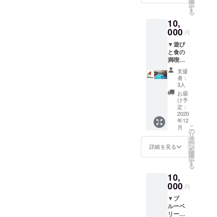
選
キ専門
ズ（幅
択
ランド
いただ
す
店かん
39cm×
る
の営業
けま
らくヤ
高さ
10,
日（不
す。
で一番
35cm×
定休）
000
●キムチ
人気の
マチ
円
営業時
1kg
ベイク
10cm）
▼遊び
間に準
本場韓
ドチー
です
と食の
じま
国オモ
ズケー
（ネッ
満喫
す。
ニがつ
キ（直
ト未発
セット
詳しく
くる自
径約１
売）。
支援
●スパ
は本文
家製の
２cm）
者：
●『茨城
リゾー
内のお
キムチ
3人
をお届
弁ご
トハワ
問い合
▼お礼
けいた
お届
じゃっ
イアン
わせ先
のお手
け予
しま
ぺかる
ズのペ
までご
定：
紙 真心
す。
た（CD
アチ
2020
連絡く
を込め
付
年12
ケット
ださ
たお礼
き）』
こ
月
い。
の
の手紙
通常
リ
https://
※入浴回
タ
ととも
3,000円
ー
www.ha
数券は
ン
に、
詳細を見る
イバラ
を
waiians
ご本人
選
バーベ
キング
択
.co.jp/
以外も
す
キュー
が企
る
※利用
お使い
マイス
画・デ
10,
可能日
いただ
ターが
ザイ
は、施
000
けま
作る
円
ン・解
設の利
す。
バーベ
説・茨
▼ブ
用可能
※備考欄
キュー
城弁ナ
ルーベ
日に準
にて２
ソース
レー
リー摘
じま
種類か
と本場