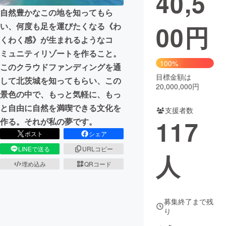
40,5
自然豊かなこの地を知ってもら
まちづくり・地域活性化
00
円
い、何度も足を運びたくなる《わ
くわく感》が生まれるようなコ
CAMPFIRE for Social Good
CAMPFIRE Creation
ミュニティリゾートを作ること。
100%
CAMPFIREふるさと納税
machi-ya
コミュニティ
このクラウドファンディングを通
目標金額は
して北茨城を知ってもらい、この
20,000,000円
景色の中で、もっと気軽に、もっ
と自由に自然を満喫できる文化を
支援者数
117
作る。それが私の夢です。
ポスト
シェア
LINEで送る
URLコピー
人
埋め込み
QRコード
募集終了まで残
り