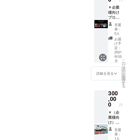
には、2
休みさ
内しま
コース
せて頂
す。 ※
▼企業
分お申
く場合
日程は2
様向け
し込み
があり
泊3日を
プロ
くださ
ます。
予定し
モー
支援
い。）
ていま
ション
者：
▼お礼
す。 ※
ビデ
0人
のお手
スケ
オ、ま
お届
紙
ジュー
たは
け予
ルにつ
Web
定：
いて
CM制作
2021
年03
は、別
コース
こ
月
途調整
※今回
の
リ
させて
PVの撮
タ
ー
いただ
影・編
ン
詳細を見る
を
きま
集を担
選
択
す。 ※
当して
す
る
現地集
くだ
300
合、現
さった
地解散
ラボ
,00
になり
ワッ
0
円
ます。
ト・ス
※旅費や
タジオ
▼（企
宿泊費
さんか
業様向
は含ま
らご提
け）ト
れませ
供いた
レー
支援
ん。 ※
だきま
ラーハ
者：
チケッ
したリ
ウスに
1人