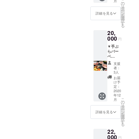
こ
さまざ
月
万冊読
しょっ
の
間に準
かっぺ
リ
まな茨
み放題
での
タ
じま
でも愛
ー
城弁を
※電
ディ
ン
す。
詳細を見る
用され
を
セレク
源・
ナー）
選
※本文内
ている
択
トして
WiFi利
●露天
す
のお問
当店オ
る
いま
用可能
風呂
い合わ
リジナ
す。読
20,
※利用
●宿泊
せ先ま
ルの逸
み札は
日時は
000
（朝食
で予約
品。 ●
円
すべて
メイズ
付き）
をお願
露天風
解説付
▼手ぶ
ムラン
※宿泊
いしま
呂入浴
きだか
らバー
ドの営
は、前
す。
回数券
ら、茨
ベ
業日
もって
※チケッ
湯かっ
城弁が
キュー
（不定
予約を
トは別
ぺの入
支援
わから
チケッ
休）営
お願い
の日の
者：
浴券
なくて
ト ●
業時間
しま
3人
ご利用
（５０
もだい
バーベ
に準じ
す。
も可能
お届
０円／
じ、だ
キュー
ます。
※ブルー
け予
です。
回）１
いじ！
チケッ
※ご利
定：
ベリー
▼お礼
１回分
また、
ト ※食
2020
用はご
の成熟
のお手
のお得
茨城弁
年12
材例
本人に
状況に
紙 いつ
なチ
こ
月
の発音
（１人
限りま
の
より、
でも楽
ケッ
リ
に自信
分）牛
す。 ▼
タ
ご希望
しい常
ト。
ー
がない
肉約
お礼の
ン
の日時
詳細を見る
夏の楽
を
方でも
100g／
お手紙
選
に添え
園”スパ
択
「読み
豚肉約
す
ない場
リゾー
る
上げ
100g／
合があ
トハワ
CD」付
22,
鶏肉
りま
イアン
きなの
125g／
000
す。
ズ”のペ
円