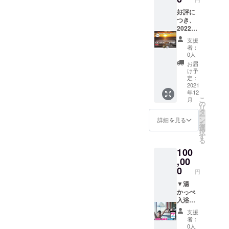
城県ひ
様まで
合があ
たちな
の予約
りま
好評に
か市東
とさせ
す。時
つき、
石川西
ていた
間も限
2022年
古内
だきま
定させ
(令和4
支援
3128-1
す。
ていた
年)の元
者：
●ガー
※予約が
だく場
旦貸切
0人
リック
必要で
合があ
風呂チ
お届
モンス
す。ゴ
りま
ケット
け予
ター
ルフ場
す。
のリ
定：
〒305-
の空き
※お食事
ターン
2021
年12
0032 茨
状況に
代につ
を追加
こ
月
城県つ
よって
きまし
させて
の
リ
くば市
日時の
てはご
いただ
タ
ー
竹園2-
ご希望
負担く
きまし
ン
詳細を見る
を
6-1 F区
に添え
ださ
た！ ▼
選
択
画 ▼お
ない場
い。
元旦に
す
る
礼の手
合もあ
※メイズ
日の出
100
紙
りま
ムラン
を見ら
す。
ドまで
れる貸
,00
※利用日
お越し
切風呂
0
円
時はメ
いただ
プラン
イズム
ける場
●夕食
▼湯
ランド
合に
（年越
かっぺ
の営業
は、お
しそば
入浴年
日（不
食事
+あんこ
間フ
支援
定休）
代、宿
う鍋）
リーパ
者：
営業時
泊代と
●貸切
スポー
0人