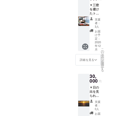
で安心
イカ 半
（収穫
アチ
です。
▼三密
身／
時期は6
ケット
●『ご
を避け
ソー
月中旬
と、
じゃっ
たト
セージ1
～9月中
よっこ
ぺディ
レー
本／野
旬まで
ら
支援
ア』通
ラーハ
菜／ご
で
者：
しょっ
常
ウスで
飯 ※飲
3人
す。）
北茨城
1,000円
宿泊・
み物は
※ブ
お届
総本店
茨城弁
貸切入
含まれ
け予
ルーベ
での韓
解説書
浴チ
ませ
定：
リー果
国焼肉
の決定
ケット
2020
ん。 ※
樹園へ
食べ放
年12
版。
（4人分
食材・
の往復
題チ
こ
月
『いば
の宿泊
飲み物
の
の交通
ケット
リ
らぎ
相当
の持ち
タ
費は各
をお届
ー
じゃな
額） 楽
込みは
ン
詳細を見る
自ご負
けいた
を
くてい
天トラ
自由で
選
担くだ
しま
択
ばら
ベルで
す。
す
さい。
す。
る
き』
も好評
※11時〜
※ご家
30,
『続い
をいた
16時、
族でい
ばらぎ
だいて
000
または
らっ
円
じゃな
いるＮ
17時か
しゃる
▼日の
くてい
ｏ三密
ら22時
場合に
出を見
ばら
（新型
までの
は人数
られる
き』に
コロナ
どちら
分をお
貸切風
続く、
ウイル
かをお
求めく
支援
呂プラ
イバラ
ス対
選びく
者：
ださ
ン ●
キング
策）プ
ださ
0人
い。
宿泊
の書き
ランで
い。 ※6
お届
（幼児