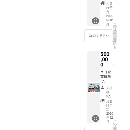
トの手
ターン
企業名
お届
配や宿
です。
やロゴ
け予
泊の予
※打ち
を掲載
定：
約を希
合わせ1
（片面
2020
年12
望され
日、撮
1/2サイ
こ
月
る方に
影1日の
ズ）
の
リ
ついて
コース
※掲載を
タ
ー
は、旅
です。
希望さ
ン
詳細を見る
を
行会社
※撮
れる企
選
択
の紹介
影・編
業名や
す
る
も可能
集・構
ロゴを
500
です。
成の費
別途お
※滞在中
用を含
送りい
,00
の食費
みま
ただき
0
円
は含ま
す。
ます。
れま
※音楽、
※掲載
▼（企
す。 ※1
エキス
場所に
業様向
度に4名
トラ、
ついて
け）ト
様まで
食材、
は先着
レー
支援
同行す
特殊機
順で決
ラーハ
者：
ること
材（ド
めさせ
ウスに
5人
ができ
ロー
ていた
企業名
お届
ます
ン）撮
だきま
やロゴ
け予
が、こ
影の費
す。
を掲載
定：
ちらは1
用がか
※掲載期
（片面
2020
年12
名様分
かる場
間は3年
全サイ
こ
月
の価格
合には
間で
ズ）
の
リ
になっ
別途請
す。 ▼
※掲載を
タ