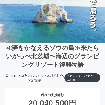
≪夢をかなえるゾウの島≫来たら
いがっぺ北茨城〜海辺のグランピ
ングリゾート復興物語
meism728
まちづくり・地域活性化
コロナサポートプログラ
茨城県
ム対象
現在の支援総額
20,040,500
円