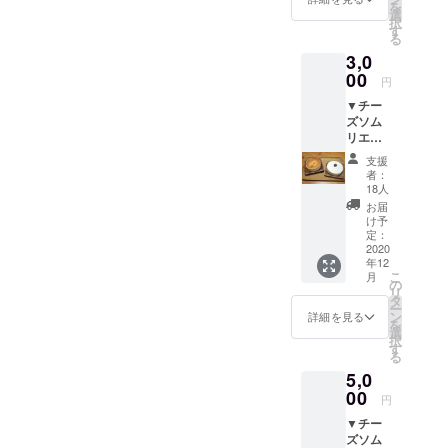
を
手紙と
る“よっこら
選
択
とも
す
しょっ”
る
に、メ
●リハビリ特
3,0
イズム
ランド
00
化型デイ
円
のオリ
サービス “カ
▼チー
ジナル
ズソム
ラダラボ日
トート
リエが
バック
立日高店”
作る
（幅３
支援
●チーズケー
チーズ
０cmx
者：
ケーキ
高さ３
キ製造会
18人
（2種）
５cm×
お届
社“かんらく
●ベイ
まち１
け予
ヤ”
クド
４cm）
定：
チーズ
2020
をお送
●韓国バ
年12
ケーキ
りさせ
ル”KANRAK
こ
月
●ゴル
て頂き
の
リ
ゴン
UYA”
ます。
タ
ー
ゾーラ
ン
詳細を見る
を
チーズ
選
択
ケーキ
す
る
▼お礼
5,0
のお手
紙 真心
00
円
を込め
▼チー
たお礼
ズソム
の手紙