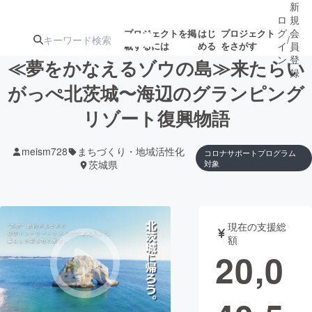
新
ロ
規
グ
会
プロジェクトを掲
はじ
プロジェクト
/
載するには
める
をさがす
イ
員
ン
登
≪夢をかなえるゾウの島≫来たらい
録
がっぺ北茨城〜海辺のグランピング
リゾート復興物語
人気のプロ
注目のリ
注目の新着プロ
募集終了が近いプ
もうすぐ公開
ジェクト
ターン
ジェクト
ロジェクト
されます
meism728
まちづくり・地域活性化
コロナサポートプログラム
茨城県
対象
アート・写真
音楽
テクノロジー・ガジェット
ゲーム・サ
現在の支援総
額
20,0
映像・映画
書籍・雑誌
ビジネス・起業
チャレンジ