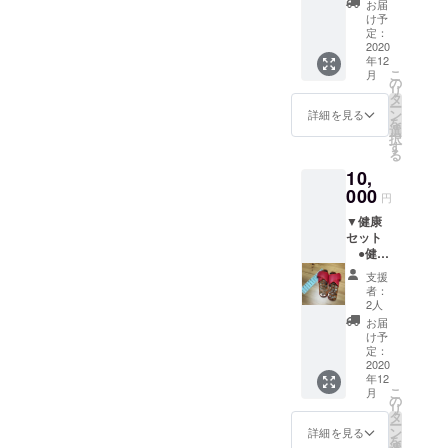
ととも
』通常
お届
ターが
に、メ
3,000円
け予
作る
イズム
定：
30個の
バーベ
2020
ランド
茨城弁
年12
キュー
のオリ
をアイ
こ
月
ソース
ジナル
の
コン化
リ
500cc
グッズ
タ
した人
ー
よっ
一式
ン
気のス
詳細を見る
を
こら
（トー
選
タンプ
択
しょっ
トバッ
す
トート
る
秘伝の
ク（幅
シリー
10,
真っ赤
３０
ズのス
なソー
000
cmx高
ペシャ
円
スの”か
さ３５
ルバー
▼健康
らし焼
cm×ま
ジョ
セット
き”のタ
ち１４
ン。厚
●健康
レはＢ
cm）・
手の迷
サンダ
ＢＱに
トート
彩柄
支援
ル ●
合うん
バック
で、
者：
露天風
です！
（幅３
2人
ネット
呂入浴
●タレ
０cmx
で販売
お届
回数券
用の器
高さ３
け予
されて
（11
+ 笏
定：
５cm×
いる通
枚）※有
2020
（しゃ
まち１
常版よ
年12
効期限
く）
４
りも横
こ
月
無し
※タレ以
の
cm））
幅の広
リ
※利用日
外の用
タ
とチー
いワイ
ー
時はメ
途にも
ン
ズケー
詳細を見る
ドサイ
を
イズム
お使い