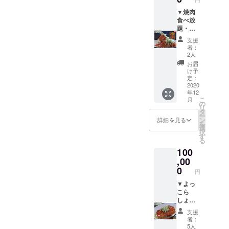
〇人）
いたし
どちら
に準じ
ドの営
を記載
ます。
▼焼肉
かをお
ます。
業日
してく
2棟以
食べ放
選びく
▼お礼
（不定
ださ
上をご
題・飲
ださ
のお手
休）営
い。
利用さ
み放題
い。
紙
業時間
支援
（上限6
れる場
チケッ
※12名様
に準じ
者：
名） ※
合に
ト ●
までの
2人
ます。
問い合
は、別
よっこ
予約と
▼お礼
お届
わせ・
途宿泊
ら
させて
け予
のお手
予約は
費を申
しょっ
いただ
定：
紙
こちら
し受け
にて焼
2020
きま
から
年12
ます。
肉食べ
す。
こ
0293-
月
※予約
放題・
※人数超
の
リ
44-
が必要
飲み放
過分は
タ
ー
7555（
です。
題（90
別途お
ン
詳細を見る
を
メイズ
※6名
分）
支払い
選
択
ムラン
様まで
特選カ
をお願
す
る
ド） ・
の予約
ルビ／
いいた
090－
100
とさせ
牛カル
しま
2222－
ていた
ビ／キ
,00
す。
8255（
だきま
ング
※予約が
0
円
村田）
す。
ポーク
必要で
※利用日
カルビ
▼よっ
す。
時はメ
／豚
こら
※利用日
イズム
ロース
しょっ
時はメ
ランド
／トロ
名物か
イズム
支援
の営業
トロト
らし焼
ランド
者：
日（不
ントロ
き生涯
の営業
5人