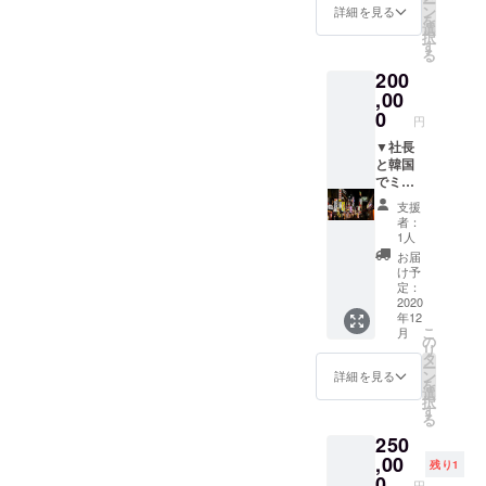
ー
時間帯
半露天
希望さ
ン
詳細を見る
を
の浴場
風呂に
れる企
選
択
のオー
早変わ
業名や
す
る
プンは
り（密
ロゴを
200
クラウ
閉空間
別途お
ドファ
を回
送りい
,00
ンディ
避）。
ただき
0
円
ング限
三蜜疲
ます。
定にな
れを癒
※掲載
▼社長
りま
してく
場所に
と韓国
す。
ださい♪
ついて
でミー
※1つの
※パス
は先着
トアッ
支援
浴場で
ポート
順で決
プ、
者：
の入
をお届
めさせ
ディー
1人
浴、1台
けした
ていた
プな韓
お届
のト
日か
だきま
国に潜
け予
レー
ら、一
す。
入チ
定：
ラーハ
年間毎
※掲載期
ケット
2020
年12
ウスで
日ご利
間は3年
※韓国生
こ
月
の宿泊
用いた
間で
まれの
の
リ
の場合
だけま
す。 ▼
社長
タ
ー
に限り
す。た
お礼の
が、社
ン
詳細を見る
を
ます。
だし、
お手紙
長しか
選
択
（ど
止むを
知らな
す
る
ちらか
得ない
い社長
250
が2つに
理由に
お勧め
分かれ
より施
の韓国
,00
残り1
る場合
設をお
をご案
0
円