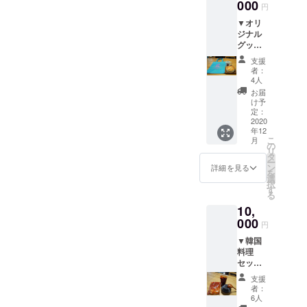
ペシャ
000
じま
円
ルセッ
す。 詳
▼オリ
ト（サ
しくは
ジナル
イン入
本文内
グッズ
り） ※
のお問
セット
今回PV
い合わ
支援
+一番人
の作
せ先ま
者：
気の
詞・作
でご連
4人
チーズ
曲・歌
絡くだ
お届
ケーキ
を担当
さい。
け予
●オリ
してく
定：
ジナル
2020
ださっ
年12
マグ
たイバ
こ
月
カップ
ラッ
の
リ
●オリ
パー
タ
ー
ジナル
（イバ
ン
詳細を見る
を
トート
ラキン
選
択
バック
グ）さ
す
る
●ベイ
んから
10,
クド
ご提供
チーズ
000
いただ
円
ケーキ
きまし
▼韓国
▼お礼
たリ
料理
のお手
ターン
セット
紙 真心
です。
●バー
を込め
●『迷彩
支援
ベ
たお礼
トート
者：
キュー
の手紙
（大）
6人
マイス