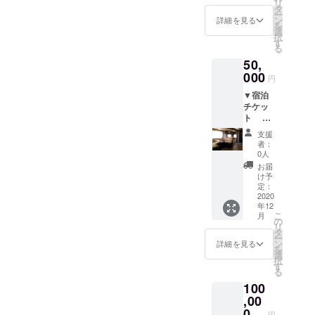
※前日
をいた
リ
チケッ
組15名
タ
させて
は4名様
の夜ま
だきま
ー
ト ※
様まで
ン
いただ
詳細を見る
1棟でお
たは当
す。 ※
を
食材例
とさせ
選
きま
願いい
日昼間
詳しい
択
（１人
ていた
す
す。
たしま
の食事
宿泊に
る
分）朝
だきま
※人数超
す。
が必要
関する
50,
釣れた
す。
過分は
2棟以上
な方
情報は
漁師さ
000
※予約が
別途お
をご利
円
は、
こちら
んお勧
必要で
支払い
用され
20,000
のサイ
▼宿泊
めの魚
す。
をお願
る場合
円の
トから
チケッ
／牛肉
（漁師
いいた
には、
「手ぶ
ご確認
ト ●
約100g
さんの
しま
別途宿
らバー
くださ
夕食
／豚肉
都合で
す。
泊費を
支援
ベ
い。
（食べ
約100g
ご希望
※予約が
者：
申し受
キュー
https://
放題ま
／鶏肉
の日時
0人
必要で
けま
チケッ
hotel.tr
たは
125g／
に添え
す。
お届
す。
ト」と
avel.ra
バーベ
イカ 半
ない場
け予
（講師
●入浴
合わせ
kuten.c
キュー
身／
定：
合もあ
の都合
▼お礼
てお申
o.jp/hot
から選
2020
ソー
りま
でご希
のお手
し込み
elinfo/pl
年12
択可
セージ1
す。）
望の日
紙
くださ
こ
an/1687
月
能）／
本／野
の
※利用
時に添
い。 ▼
リ
85 ※備
朝食
菜／ご
タ
日時は
えない
お礼の
ー
考欄に
●露天風
飯
ン
メイズ
詳細を見る
場合も
お手紙
を
利用者
呂 ●
※11時〜
選
ムラン
ありま
択
の構成
宿泊
16時、
す
ドの営
す。）
る
（大人
※宿泊は
または
業日
※利用
〇〇
100
6名様ま
17時か
（不定
日時は
人・子
で1棟で
,00
ら22時
休）営
メイズ
ども〇
お願い
までの
0
業時間
ムラン
円