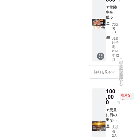
のお手
葉に限
さんお
紙
りま
勧めの
▼常陸
す。 そ
魚／牛
牛を
の他の
肉約
使った
地域か
100g／
バーベ
支援
らご希
豚肉約
キュー
者：
望され
100g／
チケッ
1人
る方は
鶏肉約
ト・飲
お届
事前に
125g／
み放題
け予
ラボ
イカ 半
チケッ
定：
ワッ
身／
ト 常
2020
年12
ト・ス
ソー
陸牛食
こ
月
タジオ
セージ1
べ尽く
の
リ
さん
本／野
しコー
タ
ー
（https:
菜／ご
ス ※
ン
詳細を見る
を
//www.l
飯 ※
バーベ
選
択
aboite-
飲み物
キュー
す
る
std.jp/
は含ま
以外に
100
） まで
れませ
も、
お問い
ん。
ロース
,00
在庫な
し
合わせ
※食材・
トビー
0
円
くださ
飲み物
フなど
い。
の持ち
常陸牛
▼元旦
※データ
込みは
のオー
に日の
納品と
自由で
ドブル
出を見
させて
す。 ●
や、釣
られる
支援
いただ
宿泊
りたて
貸切風
者：
きま
（RV車
魚料理
呂プラ
2人