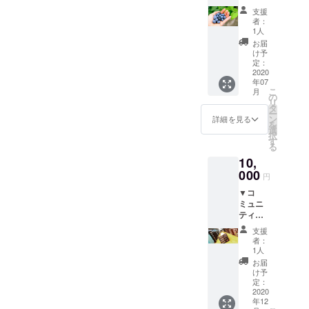
ション
み体験
す。
らお好
韓国の
支援
まで完
＆1泊宿
●本場韓
きな方
キムチ
者：
全プロ
泊プラ
国焼肉
をお選
1人
をお届
デュー
ン ●
食べ放
びくだ
けいた
お届
ス。茨
ブルー
題ペア
さい。
け予
しま
城を愛
ベリー
チケッ
定：
（赤：
す。
するす
摘み体
2020
ト
約２３
べての
年07
験 ※
（よっ
cm ／
方に捧
こ
月
お一人
こら
の
黒：２
ぐ・・
リ
につき
しょっ
タ
５cm）
・（た
ー
500gま
北茨城
ン
▼お礼
詳細を見る
ぶん）
を
でお持
総本
選
のお手
世界で
択
ち帰り
店）
す
紙 ●健
唯一の
る
できま
https://
康サン
茨城弁
10,
す。
www.yo
ダル 足
かるた
http://w
000
kkoras
の裏の
円
メ
ww.kitai
yot-
ツボを
ジャー
▼コ
barakis
food.co
刺激し
どころ
ミュニ
hi-
m/hom
てく
からマ
ティス
kankok
e-1 ※
れ、気
ニアッ
ペース1
yokai.gr
利用日
づかい
支援
クな言
年間利
.jp/page
時はメ
ないう
者：
い回し
用チ
/page00
イズム
1人
ちに健
まで、
ケット
0508.ht
ランド
康に
お届
あえて
※1ド
ml ●
の営業
け予
なって
エリア
リンク
夕食
定：
日（不
しまう
を限定
付き
2020
（よっ
定休）
サンダ
せず、
年12
※漫画1
こら
営業時
ル。湯