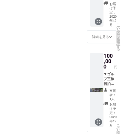
定休）
／赤肉
食べ放
日（不
お届
営業時
／鶏モ
題チ
定休）
け予
間に準
モ肉／
ケット
営業時
定：
じま
セセリ
●生涯
2020
間に準
年12
す。
／ハツ
からし
じま
こ
月
詳しく
モト／
焼きが
す。 ▼
の
リ
は本文
豚ホル
食べ放
お礼の
タ
ー
内のお
モン／
題 ※1
お手紙
ン
詳細を見る
を
問い合
シャキ
日1回限
選
択
わせ先
シャキ
り以下
す
る
までご
ホルモ
の店舗
100
連絡く
ン／タ
で使用
ださ
ン先／
可能・
,00
い。 ▼
テッ
全ての
0
円
お礼の
チャン
からし
お手紙
／ソー
焼きが
▼ゴル
セージ
対象で
フ三昧
／ライ
す。
宿泊プ
ス／
※本人の
ラン
支援
スープ
み使用
●ゴル
者：
／キム
可能で
フ・昼
1人
チ／
す。 <
食（茨
お届
チョレ
店舗>
城パシ
け予
ギサラ
●よっ
フィッ
定：
ダ／ニ
こら
クカン
2020
年12
ラチヂ
しょっ
トリー
こ
月
ミ／海
北茨城
倶楽
の
リ
鮮チヂ
総本店
部）
タ