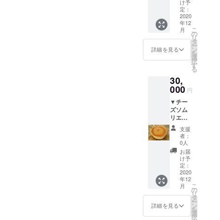
●貸切露
下ろし
す。可
名様ま
け予
は無料
天風呂
本第3
能な限
定：
での予
で
（日の
2020
弾。 ※
り他の
約とさ
す。）
年12
出〜9時
サイン
人に触
せてい
▼お礼
こ
月
まで貸
入り、
れず
の
ただき
のお手
リ
切）
送料代
に、
タ
ます。
紙
ー
●朝食
込み ▼
チェッ
ン
※人数超
詳細を見る
を
※小学
お礼の
クイン
選
過分は
択
生以上6
お手紙
から
す
別途お
る
名様ま
チェッ
支払い
30,
でのご
クアウ
をお願
利用と
000
トまで
いいた
円
させて
安心し
しま
▼チー
いただ
てご利
す。 ※
ズソム
きま
用いた
予約が
リエが
す。
だける
必要で
奏でる
（幼児
よう細
す。 ※
支援
「かん
は無料
心の注
利用日
者：
らく
で
意を
0人
時はメ
ヤ」オ
す。）
払った
イズム
お届
リジナ
※予約
おもて
け予
ランド
ルベイ
が必要
定：
なしを
の営業
クド
2020
です。
させて
日（不
年12
チーズ
※利用
いただ
定休）
こ
月
ケーキ
日時は
の
きま
営業時
リ
●チー
メイズ
タ
す。 ま
間に準
ー
ズケー
ムラン
ン
た、プ
詳細を見る
じま
を
キを一
ドの営
選
ロジェ
す。 ▼
択
緒に焼