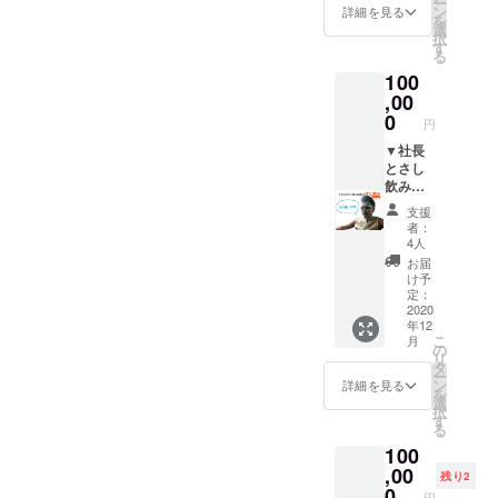
ー
ミ／
〒
http://ip
ン
詳細を見る
を
チーズ
319-
cc.co.jp
選
択
トッポ
-1541
/ ●露
す
る
キ／ナ
茨城県
天風呂
100
ムル盛
北茨城
●バー
り ●
市磯原
ベ
,00
食後の
町磯原
キュー
0
円
ケーキ
2547-3
●宿泊
付き
●韓国
（１
▼社長
※1日1組
バル
泊）
とさし
限定・
Kanrak
●朝食
飲み飲
予約が
uya
（お弁
み、お
支援
必要で
〒971-
当）
食事チ
者：
す。
8124 福
※ゴルフ
ケット
4人
※16名様
島県い
場以外
※日本
お届
までの
わき市
の会場
国内で
け予
予約と
小名浜
はメイ
あれば
定：
させて
住吉字
ズムラ
ご指定
2020
年12
いただ
冠木13-
ンドで
の場所
こ
月
きま
1 ●
す。
まで伺
の
リ
す。 ▼
よっこ
※バーベ
いま
タ
ー
お礼の
ら
キュー
す。
ン
詳細を見る
を
お手紙
しょっ
は17時
※遠方の
選
択
ひたち
から22
場合は
す
る
なか店
時まで
交通費
100
〒
になり
をご負
312-
ます。
担いた
,00
残り2
0052 茨
※4名
だく場
0
円