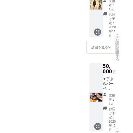
ファン
のオリ
支援
プラン
インス
合もあ
ディン
者：
ジナル
（あん
トラク
りま
1人
グ限定
弁当を
こう6kg
ターか
す。）
になり
お届
お部屋
程度）
らバー
※利用
け予
ます。
にお届
（11
ベ
定：
日時は
※1つ
けしま
月〜3
2020
キュー
メイズ
の浴場
す。
年11
月）
のノウ
ムラン
での入
（朝・
こ
月
●あんこ
ハウを
の
ドの営
浴、1台
昼・夜
リ
う出張
教わり
タ
業日
のト
可。別
ー
解体
なが
ン
（不定
詳細を見る
レー
途料金
を
●あんこ
ら、皆
選
休）営
ラーハ
600円
択
う鍋
で味わ
す
業時間
ウスで
～） ※
る
●露天風
いま
に準じ
の宿泊
土日の
50,
呂 ※
す。
ます。
の場合
宿泊も
出張解
000
※11時〜
●手ぶ
に限り
円
可です
体の会
16時、
らバー
ます。
（ただ
▼手ぶ
場はメ
または
ベ
（ど
し、繁
らバー
イズム
17時か
キュー
ちらか
忙期を
ベ
ラン
ら22時
チケッ
が2つに
除
キュー
ド、時
までの
ト
分かれ
支援
く）。
チケッ
間は15
どちら
※17時〜
者：
る場合
※ＢＢＱ
ト ●
時〜16
かをお
1人
22時と
には、2
プラン
旬のお
時程度
選びく
させて
お届
コース
に変更
勧め海
とさせ
ださ
け予
いただ
分お申
する場
鮮食材
ていた
定：
い。
きま
し込み
合は追
付きの
2020
だきま
※6名様
す。
くださ
加で別
年12
バーベ
す。
までの
●宿泊
い。）
途料金
こ
月
キュー
※1日1
の
予約と
※宿泊