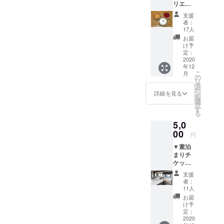
リエが
ととも
作る
に、
支援
チーズ
チーズ
者：
ケーキ
ケーキ
17人
（3種）
専門店
お届
●レア
かんら
け予
チーズ
くヤで
定：
ケーキ
2020
丹精込
年12
●ベイ
めてつ
こ
月
クド
くる
の
リ
チーズ
チーズ
タ
ー
ケーキ
ケーキ
ン
詳細を見る
を
●ゴル
２種
選
択
ゴン
（ベイ
す
る
ゾーラ
クド
5,0
チーズ
チーズ
ケーキ
00
ケー
円
▼お礼
キ・ゴ
▼素泊
のお手
ルゴン
まりチ
紙 真心
ゾーラ
ケット
を込め
チーズ
●露天
たお礼
ケー
支援
風呂
の手紙
キ）
者：
●宿泊
ととも
（直径
11人
▼お礼
に、
約１２
お届
のお手
チーズ
cm）を
け予
紙 真心
ケーキ
定：
お届け
を込め
2020
専門店
いたし