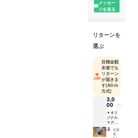
た。
メッセー
我々の提供
ジを送る
するサービ
ス、料理を
通してお客
リターンを
様だけでな
く、社会に
選ぶ
大きな明か
りを
目標金額
灯した
未達でも
い・・・、
リターン
すべての人
が届きま
の笑顔を作
す
(All-in
りた
方式)
い・・・、
3,0
そんな会社
00
円
を目指して
▼オリ
います。当
ジナル
マグ
店が10年以
カップ
支援
上経営して
▼お礼
者：
のお手
きた焼肉店
2人