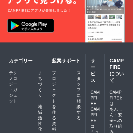
カテゴリー
起案サポート
サ
CAMP
ー
FIRE
テク
ま
プ
ス
ビ
につい
ノロ
ち
ロ
タ
ス
て
ジー
づ
ジ
ッ
・ガ
く
ェ
フ
CAM
CAMP
ジェ
り
ク
に
PFI
FIREと
ット
・
ト
相
RE
は
地
を
談
CAM
あんし
域
作
す
PFI
ん・安
活
る
る
RE
全への
性
資
コ
取り組
化
料
ミュ
み