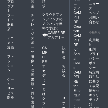
プロ
音
請
ニ
ニュー
ダク
楽
求
ティ
ス
ト
CAM
ヘルプ
クラウドファ
フー
チ
PFI
お問い
ンディングの
ド・
ャ
RE
合わせ
ノウハウを無
飲食
レ
Crea
料で学ぼう
店
ン
tion
各種規定
CAMPFIRE
ジ
CAM
アカデミー
アニ
ス
利用規
PFI
メ・
ポ
約
RE
漫画
ー
CA
説
細則
for
ツ
MP
明
プライ
Soci
ファ
映
FI
会
バシー
al
ッ
像
RE
・
ポリ
Goo
ショ
・
ア
相
シー
d
ン
映
カ
談
特定商
CAM
画
デ
会
取引法
PFI
ゲー
書
ミ
に基づ
RE
ム・
籍
ー
く表記
for
サー
・
と
情報セ
Ente
ビス
雑
は
キュリ
rtain
開発
誌
ク
サ
ティ方
men
出
ラ
ポ
針
t
版
ウ
ー