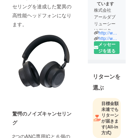
ています
セリングを達成した驚異の
株式会社
高性能ヘッドフォンになり
アールダブ
リューシー
ます。
はデジタル
http://www.rwc.co.jp/
家電を中心
http://www.x-ride.jp/
とした製造
メッセー
開発を行っ
ジを送る
ています。
大ヒットし
たあの製
リターンを
品、この製
品も実は私
選ぶ
たちが開発
していま
目標金額
す。
未達でも
驚愕のノイズキャンセリン
リターン
が届きま
グ
す
(All-in
方式)
2つのANC専用ICと６個の