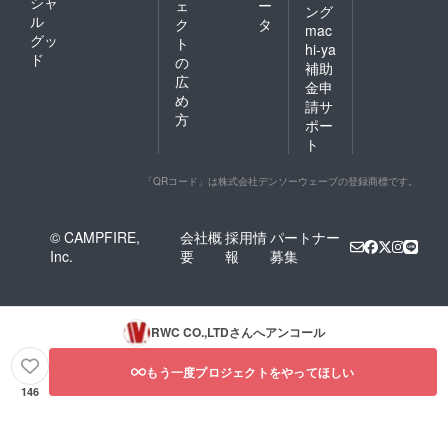
シャ
ェ
ー
ング
ル
ク
タ
mac
グッ
ト
hi-ya
ド
の
補助
広
金申
め
請サ
方
ポー
ト
「QRコード」は株式会社デンソーウェーブの登録商標です。
© CAMPFIRE,
会社概
採用情
パートナー
Inc.
要
報
募集
RWC CO.,LTD
さんへアンコール
もう一度プロジェクトをやってほしい
146