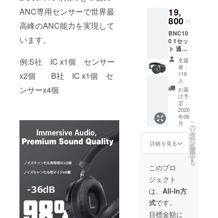
ANC専用センサーで世界最
19,
800
円
高峰のANC能力を実現して
BNC10
います。
0 1セッ
ト 通常
販売予
例:S社 IC x1個 センサー
支援
定価
者：
格:2980
116
x2個 B社 IC x1個 セ
0円です
人
が、モ
ンサーx4個
お届
ニター
け予
先行価
定：
2020
格とし
年06
て
こ
月
19800
の
リ
円でご
タ
ー
提供し
ン
詳細を見る
を
ます。
選
択
(送料込
す
る
み) 安心
このプロ
のRWC
ジェクト
による
１年間
は、
All-In方
の品質
式
です。
保証と
サポー
目標金額に