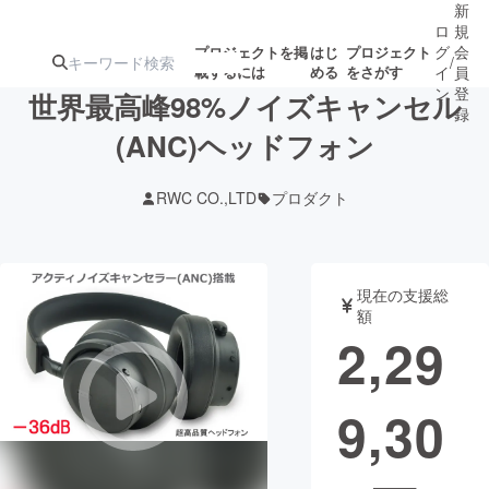
新
ロ
規
グ
会
プロジェクトを掲
はじ
プロジェクト
/
載するには
める
をさがす
イ
員
ン
登
世界最高峰98%ノイズキャンセル
録
(ANC)ヘッドフォン
人気のプロ
注目のリ
注目の新着プロ
募集終了が近いプ
もうすぐ公開
RWC CO.,LTD
プロダクト
ジェクト
ターン
ジェクト
ロジェクト
されます
アート・写真
音楽
現在の支援総
額
2,29
テクノロジー・ガジェット
ゲーム・サ
9,30
映像・映画
書籍・雑誌
ビジネス・起業
チャレンジ