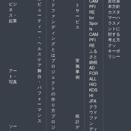
反社基
CAM
ビジ
ビ
ド
ト
本方針
PFI
ネ
ュ
フ
サ
カスタ
RE
ス・
ー
ァ
ー
マーハ
for
起業
テ
ン
ビ
ラスメ
Spor
ィ
デ
ス
ントに
ts
ー
ィ
対する
CAM
・
ン
考え方
PFI
ヘ
グ
クッ
RE
ル
と
キーポ
ふる
ス
は
リシー
さと
ケ
プ
実
納税
ア
ロ
施
AD
アー
舞
ジ
事
FOR
ト・
台
ェ
例
ALL
写真
・
ク
HIO
パ
ト
KOS
フ
の
HI
ォ
作
JFA
ー
り
クラ
マ
方
ウド
ン
プ
統
ファ
ス
ロ
計
ン
ソー
ジ
デ
ディ