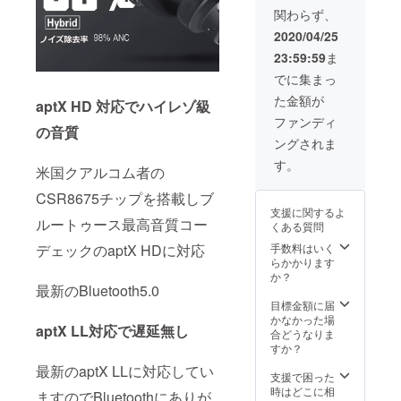
ト付
関わらず、
2020/04/25
23:59:59
ま
でに集まっ
た金額が
aptX HD 対応でハイレゾ級
ファンディ
の音質
ングされま
す。
米国クアルコム者の
CSR8675チップを搭載しブ
支援に関するよ
ルートゥース最高音質コー
くある質問
デェックのaptX HDに対応
手数料はいく
らかかります
か？
最新のBluetooth5.0
目標金額に届
かなかった場
aptX LL対応で遅延無し
合どうなりま
すか？
最新のaptX LLに対応してい
支援で困った
時はどこに相
ますのでBluetoothにありが