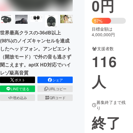
0
円
まちづくり・地域活性化
57%
目標金額は
CAMPFIRE for Social Good
CAMPFIRE Creation
世界最高クラスの-36dB以上
4,000,000円
CAMPFIREふるさと納税
machi-ya
コミュニティ
(98%)のノイズキャンセルを達成
したヘッドフォン。アンビエント
支援者数
116
（開放モード）で外の音も逃さず
聞こえます。aptX HD対応でハイ
レゾ級高音質
人
ポスト
シェア
LINEで送る
URLコピー
埋め込み
QRコード
募集終了まで残
り
終了