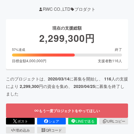
RWC CO.,LTD
プロダクト
現在の支援総額
2,299,300
円
終了
57
%達成
目標金額
4,000,000
円
支援者数
116
人
このプロジェクトは、
2020/03/14
に募集を開始し、
116
人の支援
により
2,299,300
円の資金を集め、
2020/04/25
に募集を終了し
ました
もう一度プロジェクトをやってほしい
ポスト
シェア
LINEで送る
URLコピー
埋め込み
QRコード