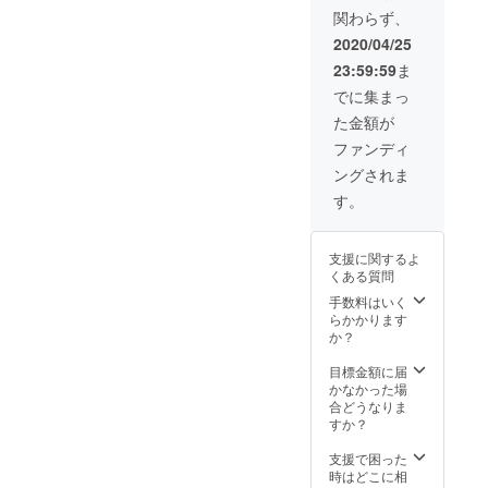
ト付
関わらず、
2020/04/25
23:59:59
ま
でに集まっ
た金額が
ファンディ
ングされま
す。
支援に関するよ
くある質問
手数料はいく
らかかります
か？
目標金額に届
かなかった場
合どうなりま
すか？
支援で困った
時はどこに相