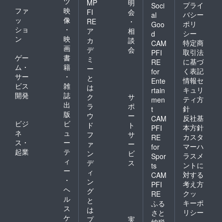
ツ
MP
明
プライ
Soci
ファ
映
FI
会
バシー
al
ッ
像
RE
・
ポリ
Goo
ショ
・
ア
相
シー
d
ン
映
カ
談
特定商
CAM
画
デ
会
取引法
PFI
ゲー
書
ミ
に基づ
RE
ム・
籍
ー
く表記
for
サー
・
と
情報セ
Ente
ビス
雑
は
キュリ
rtain
開発
誌
ク
サ
ティ方
men
出
ラ
ポ
針
t
版
ウ
ー
反社基
CAM
ビジ
ビ
ド
ト
本方針
PFI
ネ
ュ
フ
サ
カスタ
RE
ス・
ー
ァ
ー
マーハ
for
起業
テ
ン
ビ
ラスメ
Spor
ィ
デ
ス
ントに
ts
ー
ィ
対する
CAM
・
ン
考え方
PFI
ヘ
グ
クッ
RE
ル
と
キーポ
ふる
ス
は
リシー
さと
ケ
プ
実
納税