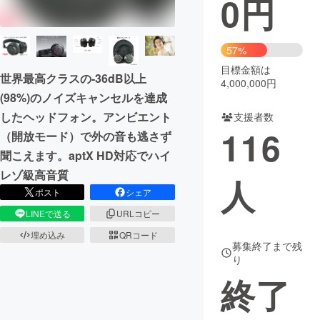
0
円
まちづくり・地域活性化
57%
目標金額は
CAMPFIRE for Social Good
CAMPFIRE Creation
世界最高クラスの-36dB以上
4,000,000円
CAMPFIREふるさと納税
machi-ya
コミュニティ
(98%)のノイズキャンセルを達成
したヘッドフォン。アンビエント
支援者数
116
（開放モード）で外の音も逃さず
聞こえます。aptX HD対応でハイ
レゾ級高音質
人
ポスト
シェア
LINEで送る
URLコピー
埋め込み
QRコード
募集終了まで残
り
終了