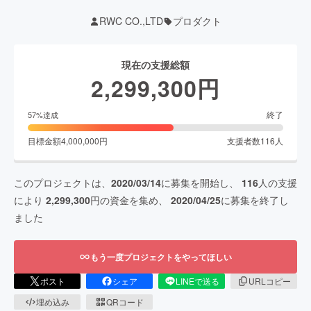
RWC CO.,LTD
プロダクト
現在の支援総額
2,299,300
円
終了
57
%達成
目標金額
4,000,000
円
支援者数
116
人
このプロジェクトは、
2020/03/14
に募集を開始し、
116
人の支援
により
2,299,300
円の資金を集め、
2020/04/25
に募集を終了し
ました
もう一度プロジェクトをやってほしい
ポスト
シェア
LINEで送る
URLコピー
埋め込み
QRコード