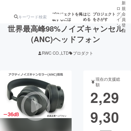
新
ロ
規
グ
会
プロジェクトを掲
はじ
プロジェクト
/
載するには
める
をさがす
イ
員
ン
登
世界最高峰98%ノイズキャンセル
録
(ANC)ヘッドフォン
人気のプロ
注目のリ
注目の新着プロ
募集終了が近いプ
もうすぐ公開
RWC CO.,LTD
プロダクト
ジェクト
ターン
ジェクト
ロジェクト
されます
アート・写真
音楽
現在の支援総
額
2,29
テクノロジー・ガジェット
ゲーム・サ
9,30
映像・映画
書籍・雑誌
ビジネス・起業
チャレンジ