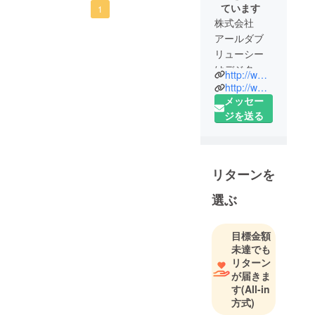
ています
1
株式会社
アールダブ
リューシー
はデジタル
http://www.rwc.co.jp/
家電を中心
http://www.x-ride.jp/
とした製造
メッセー
開発を行っ
ジを送る
ています。
大ヒットし
たあの製
リターンを
品、この製
品も実は私
選ぶ
たちが開発
していま
目標金額
す。
未達でも
リターン
が届きま
す
(All-in
方式)