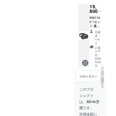
19,
800
円
BNC10
0 1セッ
ト 通常
販売予
支援
定価
者：
格:2980
116
0円です
人
が、モ
お届
ニター
け予
先行価
定：
2020
格とし
年06
て
こ
月
19800
の
リ
円でご
タ
ー
提供し
ン
詳細を見る
を
ます。
選
択
(送料込
す
る
み) 安心
このプロ
のRWC
ジェクト
による
１年間
は、
All-In方
の品質
式
です。
保証と
サポー
目標金額に