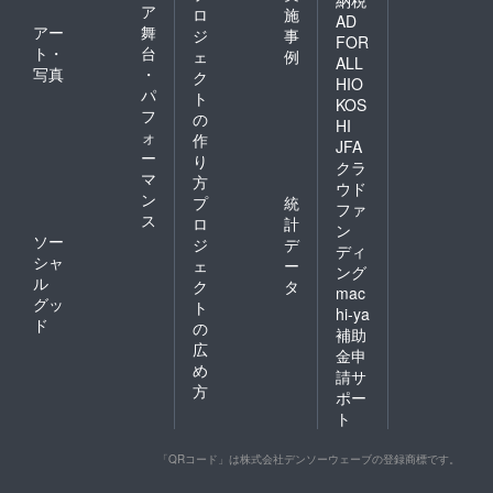
ア
ロ
施
AD
アー
舞
ジ
事
FOR
ト・
台
ェ
例
ALL
写真
・
ク
HIO
パ
ト
KOS
フ
の
HI
ォ
作
JFA
ー
り
クラ
マ
方
ウド
ン
プ
統
ファ
ス
ロ
計
ン
ソー
ジ
デ
ディ
シャ
ェ
ー
ング
ル
ク
タ
mac
グッ
ト
hi-ya
ド
の
補助
広
金申
め
請サ
方
ポー
ト
「QRコード」は株式会社デンソーウェーブの登録商標です。