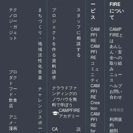
ー
FIRE
テク
ま
プ
ス
ビ
につい
ノロ
ち
ロ
タ
ス
て
ジー
づ
ジ
ッ
・ガ
く
ェ
フ
CAM
CAMP
ジェ
り
ク
に
PFI
FIREと
ット
・
ト
相
RE
は
地
を
談
CAM
あんし
域
作
す
PFI
ん・安
活
る
る
RE
全への
性
資
コ
取り組
化
料
ミュ
み
プロ
音
請
ニ
ニュー
ダク
楽
求
ティ
ス
ト
CAM
ヘルプ
クラウドファ
フー
チ
PFI
お問い
ンディングの
ド・
ャ
RE
合わせ
ノウハウを無
飲食
レ
Crea
料で学ぼう
店
ン
tion
各種規定
CAMPFIRE
ジ
CAM
アカデミー
アニ
ス
利用規
PFI
メ・
ポ
約
RE
漫画
ー
CA
説
細則
for