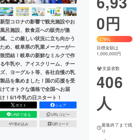
6,93
まちづくり・地域活性化
0
円
新型コロナの影響で観光施設やお
風呂施設、飲食店への販売が激
CAMPFIRE for Social Good
CAMPFIRE Creation
減。この厳しい状況に立ち向かう
178%
CAMPFIREふるさと納税
machi-ya
コミュニティ
ため、岐阜県の乳業メーカーが一
目標金額は
1,000,000円
致団結！岐阜の新鮮なミルクで作
る牛乳や、アイスクリーム、チー
支援者数
ズ、ヨーグルト等、各社自慢の乳
406
製品を集めました！国の応援を受
けてオトクな価格で全国へお届
人
け！6/1牛乳の日スタート！
ポスト
シェア
LINEで送る
URLコピー
埋め込み
QRコード
募集終了まで残
り