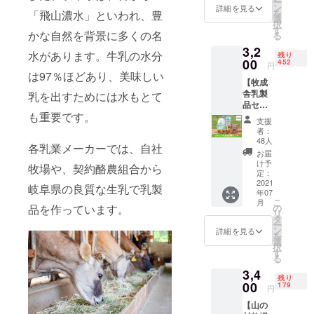
ー
グルト7
を各種
ン
いま
詳細を見る
ヨーグ
を
「飛山濃水」といわれ、豊
種を集
詰め合
選
す。
ルト12
択
めまし
わせ
す
【セッ
日、
かな自然を背景に多くの名
る
た！
【セッ
ト内
あっさ
3,2
【内
ト内
容】 ひ
水があります。牛乳の水分
りプリ
残り
容】飛
00
容】 飛
452
るがの
ン60日
円
騨牛乳
騨ミル
は97％ほどあり、美味しい
高原牛
＊アレ
【牧成
ヨーグ
クプリ
乳900ｍ
ルゲ
舎乳製
乳を出すためには水もとて
ルト・
ン×5個
ｌ×1
ン：乳
品セッ
飛騨高
（100
本、ヒ
成分
も重要です。
ト】 こ
山プレ
ｇ）
ルガニ
支援
だわり
ミアム
飛騨
アン珈
者：
の低温
ヨーグ
ヨーグ
48人
琲180ｍ
各乳業メーカーでは、自社
殺菌牛
ルト・
ルト×5
ｌ×4
お届
乳と、
飛騨ノ
個（80
け予
本、ド
牧場や、契約酪農組合から
無添加
ンホモ
定：
ｇ）
リンク
の飲む
2021
ヨーグ
飛騨高
岐阜県の良質な生乳で乳製
ヨーグ
年07
ヨーグ
ルト
山プレ
ルト750
こ
月
ルト、
ヨーグ
品を作っています。
の
ミアム
ｍｌ×1
リ
濃厚な
ルト・
タ
ヨーグ
本 ＊配
ー
ヨーグ
ジャー
ン
ルト×5
詳細を見る
送方
を
ルト、
ジーミ
選
個(70
法：ヤ
択
モッ
ルク
す
ｇ）
マト運
る
ツァレ
ヨーグ
飛騨ノ
輸
3,4
ラチー
ルト・
ンホモ
（クー
残り
ズ2種を
00
生ク
179
ヨーグ
ル便）
円
組み合
リーム
ルト×5
＊消費/
【山の
わせた
ヨーグ
個（80
賞味期