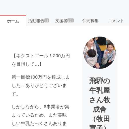
活動報告
支援者
仲間募集
コメント
ホーム
13
99+
【ネクストゴール！200万円
を目指して…】
第一目標100万円を達成しま
飛騨の
した！ありがとうございま
牛乳屋
す。
さん牧
しかしながら、6事業者が集
成舎
まっているため、まだ美味
（牧田
しい牛乳たっくさんありま
寛子）