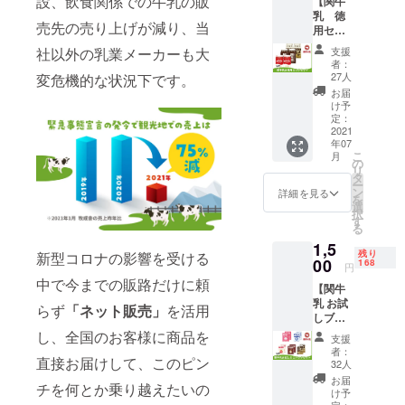
設、飲食関係での牛乳の販
【関牛
上使用
THE
乳 徳
した
MILK50
売先の売り上げが減り、当
用セッ
コー
0ml×2
ト】 関
ヒー牛
本 ＊配
社以外の乳業メーカーも大
支援
牛乳の
乳は甘
送方
者：
人気商
すぎ
法：ヤ
27人
変危機的な状況下です。
品３種
ず、コ
マト運
お届
類を組
クのあ
輸
け予
み合わ
る味わ
定：
（クー
せまし
2021
いに仕
ル 冷蔵
年07
た。 徳
上がっ
便） ＊
こ
月
用サイ
ており
の
消費/賞
リ
ズで関
ます。
タ
味期
ー
牛乳自
【セッ
ン
限：冷
詳細を見る
を
慢の飲
ト内
選
蔵 （牛
択
料を
容】 棚
す
乳６
る
たっぷ
橋瓶牛
日） ＊
1,5
り味
乳・瓶
アレル
残り
新型コロナの影響を受ける
わって
00
コー
168
ゲン：
円
くださ
ヒー牛
乳成分
中で今までの販路だけに頼
【関牛
い。
乳各
乳 お試
【セッ
180ml×
らず
「ネット販売」
を活用
しブ
ト内
３＜合
リップ
容】 関
し、全国のお客様に商品を
計6本＞
支援
パック
牛乳・
＊配
者：
セッ
直接お届けして、このピン
関オ
送：ヤ
32人
ト】 関
レ・関
マト運
お届
チを何とか乗り越えたいの
牛乳の
珈琲各
輸
け予
飲料５