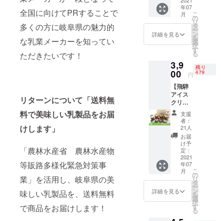
社自慢
2021
ルト100
ヨーグ
年07
の乳製
ｍｌ
ルト
全国に向けてPRすることで
こ
月
品を詰
×5、
の
750ml
リ
め合わ
ジャー
多くの方に岐阜県の魅力的
タ
・フ
ー
せまし
ジーミ
ン
レッ
詳細を見る
を
な乳業メーカーを知ってい
た！
ルクプ
選
シュ
択
【セッ
リン
す
モッ
る
ただきたいです！
ト内
（バニ
ツァレ
3,9
容】牧
ラ風
ラチー
残り
成舎低
00
味）
479
ズ
円
温殺菌
×5、ド
100g・
【飛騨
牛乳
リンク
チーズ
アイス
1000ml
ヨーグ
のたま
リターンについて「送料無
クリー
・牧成
ルト150
り醤油
ムセッ
舎飲む
ｍｌ×５
料で美味しい乳製品をお届
漬け
支援
ト】 飛
ヨーグ
＜合計
100g×
者：
騨の酪
ルト
けします」
15点＞
21人
各１、
農家
750ml
＊配送
生ク
お届
が、ま
・関珈
方法：
け予
リーム
「農林水産省 農林水産物
ごころ
琲
定：
ヤマト
ヨーグ
をこめ
2021
500ml
運輸
ルト
等販路多様化緊急対策事
年07
て生産
・関オ
（クー
90ml×
こ
月
した生
レ
の
ル便）
６ ＊配
業」を活用し、岐阜県の美
リ
乳を使
500ml
タ
＊お届
送方
ー
用し
・飛騨
ン
け指定
詳細を見る
法：ヤ
味しい乳製品を、送料無料
を
た、定
パイン
選
日不可
マト運
択
番のア
180ml
す
で商品をお届けします！
輸
る
イス
・飛騨
（クー
（バニ