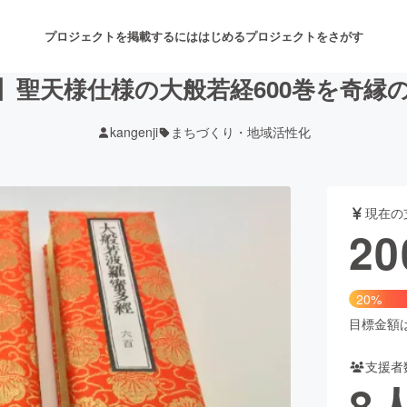
プロジェクトを掲載するには
はじめる
プロジェクトをさがす
】聖天様仕様の大般若経600巻を奇縁
kangenji
まちづくり・地域活性化
注目のリターン
注目の新着プロジェクト
募集終了が近いプロジェクト
も
現在の
音楽
舞台・パフォーマンス
20
ゲーム・サービス開発
フード・飲食店
20%
書籍・雑誌出版
アニメ・漫画
目標金額は1
支援者
チャレンジ
ビューティー・ヘルスケ
8