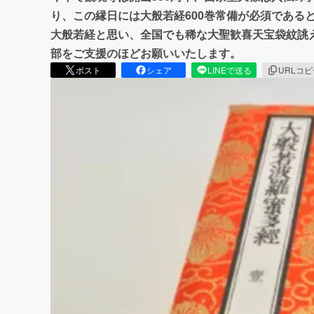
り、この縁日には大般若経600巻常備が必須である
大般若経と思い、全国でも稀な大聖歓喜天宝袋紋誂
部をご支援のほどお願いいたします。
ポスト
シェア
LINEで送る
URLコ