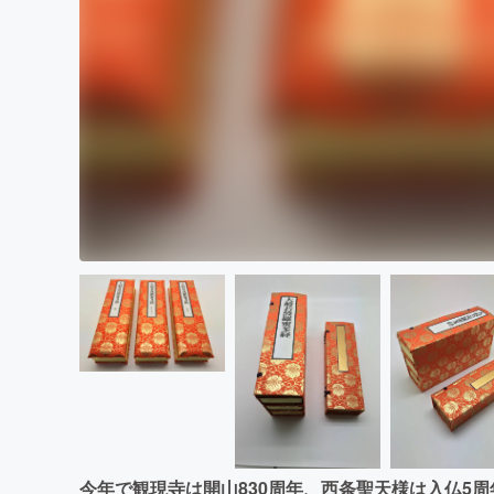
今年で観現寺は開山830周年、西条聖天様は入仏5