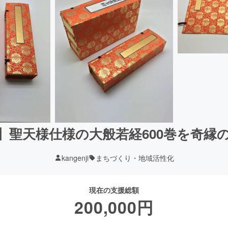
】聖天様仕様の大般若経600巻を奇縁
kangenji
まちづくり・地域活性化
現在の支援総額
200,000
円