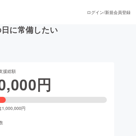
ログイン
/
新規会員登録
の日に常備したい
うすぐ公開されます
支援総額
プロダクト
0,000
円
ファッション
スポーツ
,000,000円
数
ア
ソーシャルグッド
人