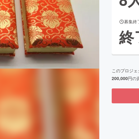
募集終
CAMPFIRE for Social Good
CAMPFIRE Creation
終
CAMPFIREふるさと納税
machi-ya
コミュニティ
このプロジェ
200,000
円の