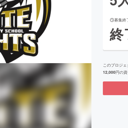
募集終
CAMPFIRE for Social Good
CAMPFIRE Creation
終
CAMPFIREふるさと納税
machi-ya
コミュニティ
このプロジェ
12,000
円の資