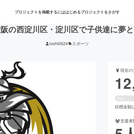
プロジェクトを掲載するには
はじめる
プロジェクトをさがす
阪の西淀川区・淀川区で子供達に夢
toshi0624
スポーツ
注目のリターン
注目の新着プロジェクト
募集終了が近いプロジェクト
も
現在の
音楽
舞台・パフォーマンス
12
ゲーム・サービス開発
フード・飲食店
0%
書籍・雑誌出版
アニメ・漫画
目標金額は1
支援者
チャレンジ
ビューティー・ヘルスケ
5