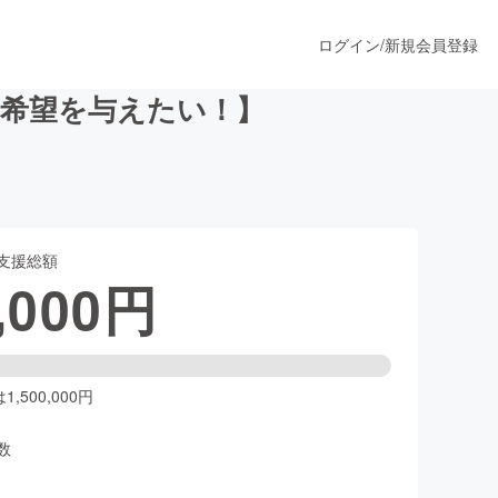
ログイン
/
新規会員登録
と希望を与えたい！】
うすぐ公開されます
支援総額
プロダクト
,000
円
ファッション
スポーツ
,500,000円
数
ア
ソーシャルグッド
人