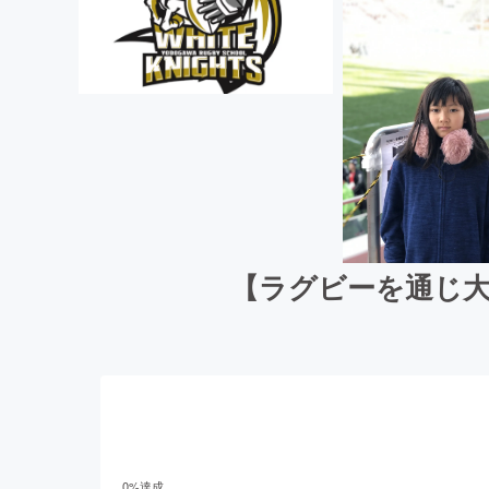
【ラグビーを通じ大
0
%達成