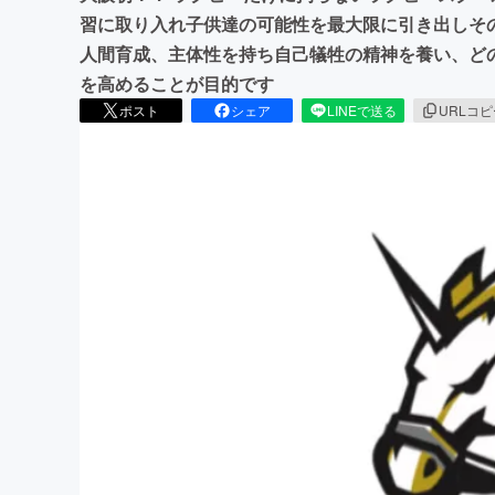
習に取り入れ子供達の可能性を最大限に引き出しその
人間育成、主体性を持ち自己犠牲の精神を養い、ど
を高めることが目的です
ポスト
シェア
LINEで送る
URLコ