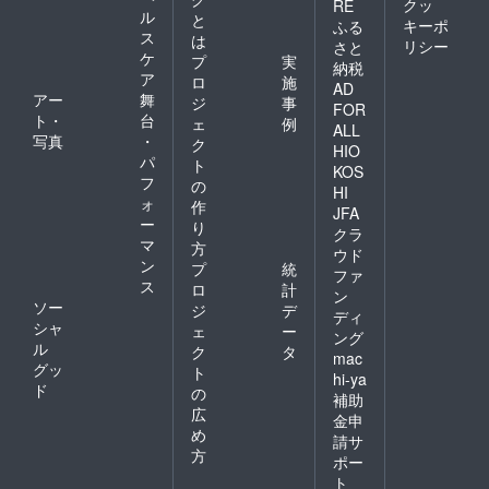
クッ
RE
ル
と
キーポ
ふる
ス
は
リシー
さと
ケ
プ
実
納税
ア
ロ
施
AD
アー
舞
ジ
事
FOR
ト・
台
ェ
例
ALL
写真
・
ク
HIO
パ
ト
KOS
フ
の
HI
ォ
作
JFA
ー
り
クラ
マ
方
ウド
ン
プ
統
ファ
ス
ロ
計
ン
ソー
ジ
デ
ディ
シャ
ェ
ー
ング
ル
ク
タ
mac
グッ
ト
hi-ya
ド
の
補助
広
金申
め
請サ
方
ポー
ト