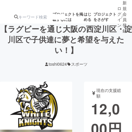
新
ロ
規
グ
会
プロジェクトを掲
はじ
プロジェクト
/
載するには
める
をさがす
イ
員
ン
登
【ラグビーを通じ大阪の西淀川区・淀
録
川区で子供達に夢と希望を与えた
い！】
人気のプロ
注目のリ
注目の新着プロ
募集終了が近いプ
もうすぐ公開
ジェクト
ターン
ジェクト
ロジェクト
されます
toshi0624
スポーツ
アート・写真
音楽
現在の支援総
テクノロジー・ガジェット
ゲーム・サ
額
12,0
映像・映画
書籍・雑誌
00
円
ビジネス・起業
チャレンジ