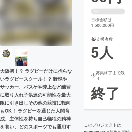
まちづくり・地域活性化
0%
目標金額は
1,500,000円
CAMPFIRE for Social Good
CAMPFIRE Creation
CAMPFIREふるさと納税
machi-ya
コミュニティ
支援者数
5
人
大阪初！？ ラグビーだけに拘らな
募集終了まで残
り
いラグビースクール！？ 野球や
終了
サッカー、バスケや陸上など練習
に取り入れ子供達の可能性を最大
限に引き出しその他の競技に転向
もOK！ ラグビーを通じた人間育
成、主体性を持ち自己犠牲の精神
このプロジェクトは、
を養い、どのスポーツでも通用す