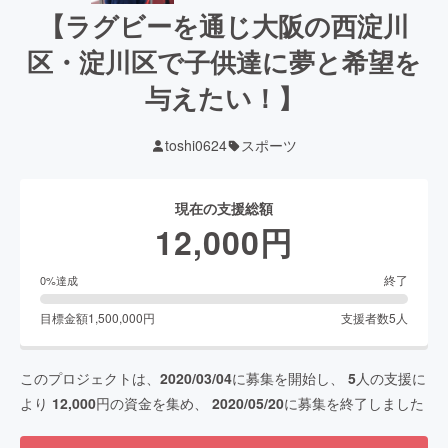
【ラグビーを通じ大阪の西淀川
区・淀川区で子供達に夢と希望を
与えたい！】
toshi0624
スポーツ
現在の支援総額
12,000
円
終了
0
%達成
目標金額
1,500,000
円
支援者数
5
人
このプロジェクトは、
2020/03/04
に募集を開始し、
5
人の支援に
より
12,000
円の資金を集め、
2020/05/20
に募集を終了しました