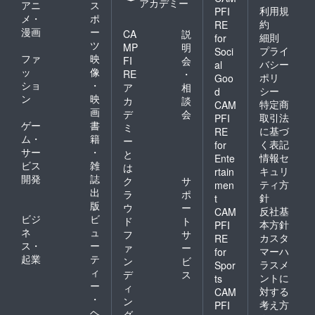
アカデミー
アニ
ス
利用規
PFI
メ・
ポ
約
RE
漫画
ー
CA
説
細則
for
ツ
MP
明
プライ
Soci
ファ
映
FI
会
バシー
al
ッ
像
RE
・
ポリ
Goo
ショ
・
ア
相
シー
d
ン
映
カ
談
特定商
CAM
画
デ
会
取引法
PFI
ゲー
書
ミ
に基づ
RE
ム・
籍
ー
く表記
for
サー
・
と
情報セ
Ente
ビス
雑
は
キュリ
rtain
開発
誌
ク
サ
ティ方
men
出
ラ
ポ
針
t
版
ウ
ー
反社基
CAM
ビジ
ビ
ド
ト
本方針
PFI
ネ
ュ
フ
サ
カスタ
RE
ス・
ー
ァ
ー
マーハ
for
起業
テ
ン
ビ
ラスメ
Spor
ィ
デ
ス
ントに
ts
ー
ィ
対する
CAM
・
ン
考え方
PFI
ヘ
グ