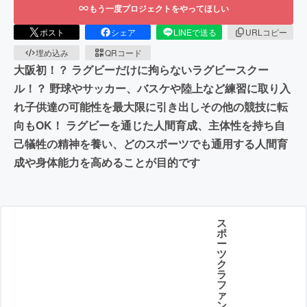
もう一度プロジェクトをやってほしい
ポスト
シェア
LINEで送る
URLコピー
埋め込み
QRコード
大阪初！？ ラグビーだけに拘らないラグビースクー
ル！？ 野球やサッカー、バスケや陸上など練習に取り入
れ子供達の可能性を最大限に引き出しその他の競技に転
向もOK！ ラグビーを通じた人間育成、主体性を持ち自
己犠牲の精神を養い、どのスポーツでも通用する人間育
成や身体能力を高めることが目的です
ス
ポ
ー
ツ
ク
ラ
フ
ァ
ン