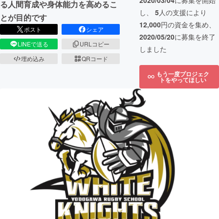
2020/03/04
に募集を開始
る人間育成や身体能力を高めるこ
し、
5
人の支援により
とが目的です
12,000
円の資金を集め、
ポスト
シェア
2020/05/20
に募集を終了
LINEで送る
URLコピー
しました
埋め込み
QRコード
もう一度プロジェク
トをやってほしい