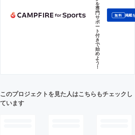
を
専
門
掲載
無料
サ
ポ
ー
ト
付
き
で
始
め
よ
う
！
このプロジェクトを見た人はこちらもチェックし
ています