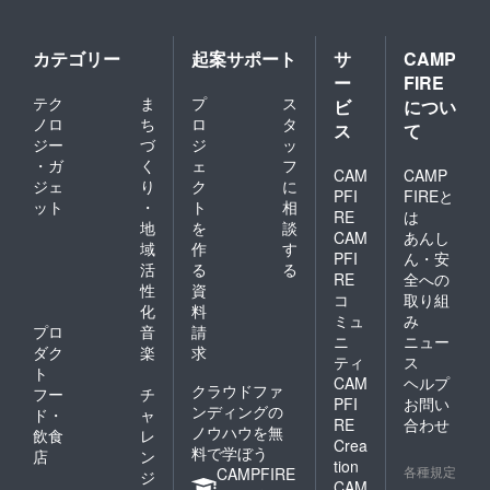
カテゴリー
起案サポート
サ
CAMP
ー
FIRE
テク
ま
プ
ス
ビ
につい
ノロ
ち
ロ
タ
ス
て
ジー
づ
ジ
ッ
・ガ
く
ェ
フ
CAM
CAMP
ジェ
り
ク
に
PFI
FIREと
ット
・
ト
相
RE
は
地
を
談
CAM
あんし
域
作
す
PFI
ん・安
活
る
る
RE
全への
性
資
コ
取り組
化
料
ミュ
み
プロ
音
請
ニ
ニュー
ダク
楽
求
ティ
ス
ト
CAM
ヘルプ
クラウドファ
フー
チ
PFI
お問い
ンディングの
ド・
ャ
RE
合わせ
ノウハウを無
飲食
レ
Crea
料で学ぼう
店
ン
tion
各種規定
CAMPFIRE
ジ
CAM