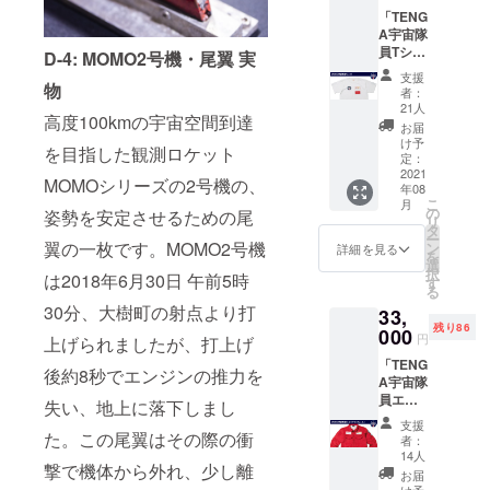
セッ
レート
枚 ※限
「TENG
ト） ・
に名前
定映像
A宇宙隊
スペー
を刻も
公開映
員Tシャ
ス
D-4: MOMO2号機・尾翼 実
う ・限
像につ
ツコー
TENGA
定映像
いて：
支援
ス」
物
ロボ DX
公開 ・
打上げ
者：
（TENG
ロケッ
TENGA
21人
時の非
高度100kmの宇宙空間到達
A宇宙隊
トミッ
ロケッ
公開映
お届
員Tシャ
ション
トプロ
け予
像を、
を目指した観測ロケット
ツ＋
セット
定：
ジェク
打上げ
ベー
2021
・愛と
トス
後に
MOMOシリーズの2号機の、
年08
シック
自由の
テッ
WEBに
こ
月
セット
寄せ書
の
カー×1
姿勢を安定させるための尾
て限定
リ
） ・
きに、
タ
枚 ・
公開さ
ー
TENGA
翼の一枚です。MOMO2号機
想いや
ン
MOMO
詳細を見る
せてい
を
宇宙隊
願いを
選
ステッ
ただき
択
は2018年6月30日 午前5時
員Tシャ
書こう
す
カー×1
ます。
る
ツ ・愛
・メモ
枚 ※限
※お届け
30分、大樹町の射点より打
33,
と自由
リアル
定映像
は2021
残り86
の寄せ
000
プレー
公開映
年8月頃
円
上げられましたが、打上げ
書き
トに名
像につ
を予定
「TENG
に、想
前を刻
いて：
後約8秒でエンジンの推力を
してお
A宇宙隊
いや願
もう ・
打上げ
りま
員エン
いを書
限定映
失い、地上に落下しまし
時の非
す。
ジニア
こう ・
像公開
公開映
支援
ユニ
た。この尾翼はその際の衝
メモリ
・
像を、
者：
フォー
アルプ
TENGA
14人
打上げ
撃で機体から外れ、少し離
ム コー
レート
ロケッ
後に
お届
ス」
に名前