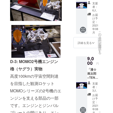
A
きに、
カー×1
支援
SPACE
想いや
枚 ※限
者：
ドクミ
願いを
定映像
6人
&TENG
書こう
公開映
お届
A社長T
・メモ
像につ
け予
シャ
リアル
定：
いて：
ツ」
2021
プレー
打上げ
年08
（漫☆
トに名
時の非
こ
月
画太郎
前を刻
の
公開映
リ
×TENG
もう ・
タ
像を、
ー
A
限定映
ン
打上げ
詳細を見る
を
SPACE
像公開
選
後に
択
ドクミ
・
す
WEBに
る
&TENG
TENGA
て限定
9,0
A社長T
ロケッ
公開さ
D-3: MOMO2号機エンジン
シャツ
00
トプロ
せてい
円
＋ベー
ジェク
ただき
櫓（ヤグラ）実物
「漫☆
シック
トス
ます。
画太郎
セット
テッ
※お届け
高度100kmの宇宙空間到達
×TENG
） ・漫
カー×1
は2021
Aロケッ
☆画太
枚 ・
を目指した観測ロケット
年夏頃
支援
トプロ
郎
MOMO
を予定
者：
ジェク
×TENG
MOMOシリーズの2号機のエ
ステッ
3人
してお
トTシャ
A
カー×1
りま
お届
ンジンを支える部品の一部
ツ コー
SPACE
枚 ※限
け予
す。
ス」
ドクミ
定：
定映像
です。エンジンとジンバル
（漫☆
2021
&TENG
公開映
年08
画太郎
A社長T
像につ
プレートの間にあり、エン
こ
月