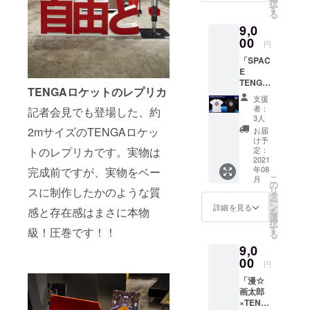
択
ト
定映像
す
る
TENGA
公開映
9,0
×1本 ・
像につ
愛と自
00
いて：
円
由の寄
打上げ
「SPAC
せ書き
時の非
E
に、想
公開映
TENGA
いや願
像を、
TENGAロケットのレプリカ
ロボT
いを書
打上げ
支援
シャツ
こう ・
後に
者：
記者会見でも登場した、約
コー
メモリ
WEBに
3人
ス」
アルプ
て限定
2mサイズのTENGAロケッ
お届
（SPAC
レート
公開さ
け予
E
トのレプリカです。実物は
に名前
定：
せてい
TENGA
2021
を刻も
ただき
年08
完成前ですが、実物をベー
ロボT
う ・限
ます。
こ
月
シャツ
定映像
の
※お届け
リ
スに制作したかのような質
＋ベー
公開 ・
タ
は2021
ー
シック
TENGA
ン
年夏頃
詳細を見る
感と存在感はまさに本物
を
セット
ロケッ
選
を予定
択
） ・
トプロ
す
してお
級！圧巻です！！
る
SPACE
ジェク
りま
9,0
TENGA
トス
す。
ロ T
00
テッ
円
シャツ
カー×1
「漫☆
・愛と
枚 ・
画太郎
自由の
MOMO
×TENG
寄せ書
ステッ