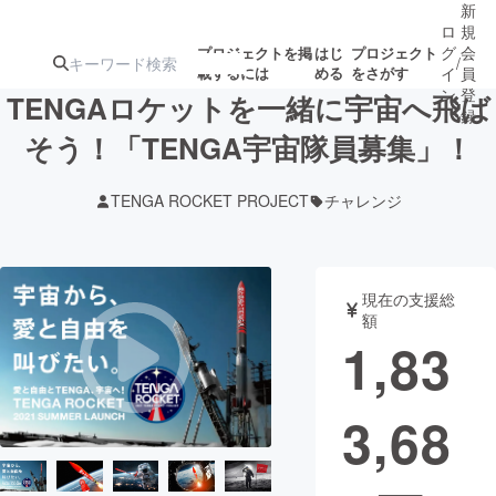
新
ロ
規
グ
会
プロジェクトを掲
はじ
プロジェクト
/
載するには
める
をさがす
イ
員
ン
登
TENGAロケットを一緒に宇宙へ飛ば
録
そう！「TENGA宇宙隊員募集」！
人気のプロ
注目のリ
注目の新着プロ
募集終了が近いプ
もうすぐ公開
TENGA ROCKET PROJECT
チャレンジ
ジェクト
ターン
ジェクト
ロジェクト
されます
アート・写真
音楽
現在の支援総
額
1,83
テクノロジー・ガジェット
ゲーム・サ
3,68
映像・映画
書籍・雑誌
ビジネス・起業
チャレンジ