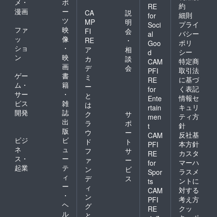
メ・
ポ
約
RE
漫画
ー
CA
説
細則
for
ツ
MP
明
プライ
Soci
ファ
映
FI
会
バシー
al
ッ
像
RE
・
ポリ
Goo
ショ
・
ア
相
シー
d
ン
映
カ
談
特定商
CAM
画
デ
会
取引法
PFI
ゲー
書
ミ
に基づ
RE
ム・
籍
ー
く表記
for
サー
・
と
情報セ
Ente
ビス
雑
は
キュリ
rtain
開発
誌
ク
サ
ティ方
men
出
ラ
ポ
針
t
版
ウ
ー
反社基
CAM
ビジ
ビ
ド
ト
本方針
PFI
ネ
ュ
フ
サ
カスタ
RE
ス・
ー
ァ
ー
マーハ
for
起業
テ
ン
ビ
ラスメ
Spor
ィ
デ
ス
ントに
ts
ー
ィ
対する
CAM
・
ン
考え方
PFI
ヘ
グ
クッ
RE
ル
と