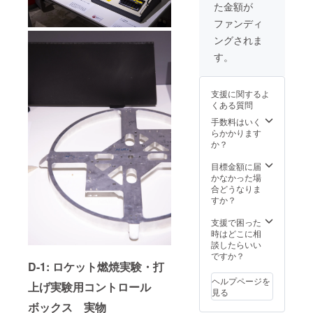
た金額が
て：打
TENGA
アルプ
上げ時
ロケッ
レート
ファンディ
の非公
トプロ
に名前
ングされま
開映像
ジェク
を刻も
を、打
トス
う ・限
す。
上げ後
テッ
定映像
にWEB
カー×1
公開 ・
にて限
枚 ・
TENGA
支援に関するよ
定公開
MOMO
ロケッ
くある質問
させて
ステッ
トプロ
いただ
カー×1
ジェク
手数料はいく
きま
枚 ※限
トス
らかかります
す。 ※
定映像
テッ
か？
お届け
公開映
カー×1
は2021
像につ
枚 ・
目標金額に届
年夏頃
いて：
MOMO
かなかった場
を予定
打上げ
ステッ
合どうなりま
してお
時の非
カー×1
すか？
りま
公開映
枚 ※オ
す。
像を、
ンライ
支援で困った
打上げ
ン報告
時はどこに相
後に
会の開
談したらいい
WEBに
催時期
ですか？
D-1: ロケット燃焼実験・打
て限定
につい
公開さ
ては、
ヘルプページを
上げ実験用コントロール
せてい
ロケッ
見る
ただき
ト打ち
ボックス 実物
ます。
上げ時