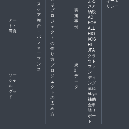
キーポ
ふる
ス
は
リシー
さと
ケ
プ
実
納税
ア
ロ
施
AD
アー
舞
ジ
事
FOR
ト・
台
ェ
例
ALL
写真
・
ク
HIO
パ
ト
KOS
フ
の
HI
ォ
作
JFA
ー
り
クラ
マ
方
ウド
ン
プ
統
ファ
ス
ロ
計
ン
ソー
ジ
デ
ディ
シャ
ェ
ー
ング
ル
ク
タ
mac
グッ
ト
hi-ya
ド
の
補助
広
金申
め
請サ
方
ポー
ト