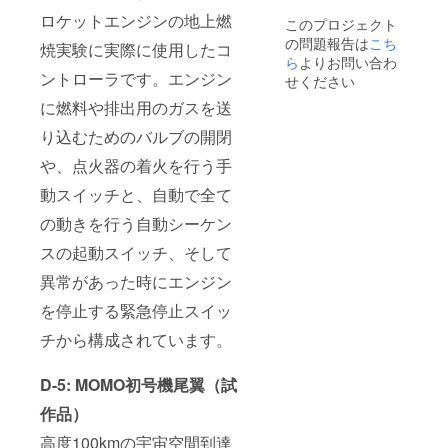
※お届け
期が確
ロケットエンジンの地上燃
このプロジェクト
は2021
定次第
の問題報告は
こち
年夏頃
ご案内
焼実験に実際に使用したコ
を予定
いたし
ら
よりお問い合わ
してお
ます。
ントローラです。エンジン
せください
りま
※限定映
に燃料や排出用のガスを送
す。
像公開
映像に
り込むためのバルブの開閉
つい
て：打
や、点火器の着火を行う手
上げ時
の非公
動スイッチと、自動で全て
開映像
を、打
の動きを行う自動シーケン
上げ後
スの起動スイッチ、そして
にWEB
にて限
異常があった時にエンジン
定公開
させて
を停止する緊急停止スイッ
いただ
きま
チから構成されています。
す。 ※
お届け
は2021
D-5: MOMO初号機尾翼（試
年夏頃
作品）
を予定
してお
高度100kmの宇宙空間到達
りま