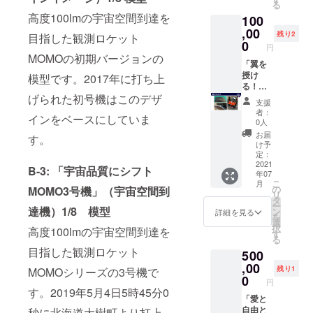
年夏頃
る
セッ
アルプ
公開さ
を予定
高度100lmの宇宙空間到達を
100
ト） ・
レート
せてい
してお
オンラ
,00
に名前
ただき
りま
残り2
目指した観測ロケット
イン報
を刻も
0
ます。
す。
円
告会へ
う ・限
※お届け
MOMOの初期バージョンの
の参加
「翼を
定映像
は2021
券 ・
授け
公開 ・
模型です。2017年に打ち上
年夏頃
TENGA
る！
TENGA
を予定
げられた初号機はこのデザ
宇宙隊
TENGA
ロケッ
してお
支援
員Tシャ
ロケッ
トプロ
りま
者：
インをベースにしていま
ツ ・愛
ト機体
ジェク
す。
0人
と自由
のかた
トス
お届
す。
の寄せ
われ
テッ
け予
書き
コー
カー×1
定：
に、想
ス」
2021
枚 ・
B-3: 「宇宙品質にシフト
年07
いや願
（機体
MOMO
こ
月
いを書
のかた
ステッ
の
MOMO3号機」（宇宙空間到
リ
こう ・
われ
カー×1
タ
ー
メモリ
（TENG
達機）1/8 模型
枚 ※限
ン
詳細を見る
を
アルプ
Aロケッ
定映像
選
択
高度100lmの宇宙空間到達を
レート
ト尾
公開映
す
る
に名前
翼）＋
像につ
目指した観測ロケット
500
を刻も
TENGA
いて：
う ・限
宇宙隊
,00
打上げ
残り1
MOMOシリーズの3号機で
定映像
員Tシャ
時の非
0
円
公開 ・
ツ＋
公開映
す。2019年5月4日5時45分0
TENGA
ベー
「愛と
像を、
ロケッ
シック
自由と
秒に北海道大樹町より打上
打上げ