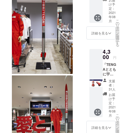
お届
げ、現在は
ス」 ・
け予
愛と自
69の国と地
定：
由の寄
2021
域にお届け
年08
せ書き
こ
月
していま
に、想
の
リ
いや願
す。
タ
ー
いを書
ン
詳細を見る
を
こう ・
選
択
TENGA公式
メモリ
す
る
アルプ
Twitter：
4,3
レート
@TENGA_P
に名前
00
円
を刻も
R
「TENG
う ・限
TENGA公式
Aととも
定映像
instagram：
に宇宙
公開 ・
へ！
TENGA
tenga_pr
支援
コー
ロケッ
者：
ス」
トプロ
31人
（ロ
ジェク
お届
ケット
トス
け予
TENGA
テッ
定：
1本＋
2021
カー×1
年08
ベー
枚 ・
こ
月
シック
MOMO
の
リ
セッ
ステッ
タ
ー
ト） ・
カー×1
ン
詳細を見る
を
ロケッ
枚 ※限
選