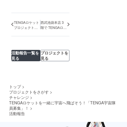
TENGAロケット
西武池袋本店 3
プロジェクト記
階で TENGAロ
者発表会 振り返
ケット記念アイ
り
テム 販売中！
活動報告一覧を
プロジェクトを
見る
見る
トップ
>
プロジェクトをさがす
>
チャレンジ
>
TENGAロケットを一緒に宇宙へ飛ばそう！「TENGA宇宙隊
員募集」！
>
活動報告