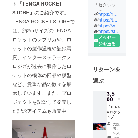
ト
「TENGA ROCKET
「セクシャ
ルウェルネ
STORE」
のご紹介です。
https://rocket.tenga.co.jp/
スグッズ」
https://tenga-group.com/
TENGA ROCKET STOREで
を開発・製
https://www.tenga.co.jp/
は、約2mサイズのTENGA
https://store.tenga.co.jp/tenga/index
造・販売す
メッセー
るメーカー
ロケットのレプリカや、ロ
ジを送る
です。『性
ケットの製作過程や記録写
を表通り
真、インターステラテクノ
に、誰もが
ロジズが過去に製作したロ
楽しめるも
リターンを
のに変えて
ケットの機体の部品や模型
いく』とい
選ぶ
など、貴重な品の数々を展
うビジョ
示しています。また、プロ
ン、『世界
3,5
00
中の人々の
円
ジェクトを記念して発売し
性生活を豊
「TENG
た記念アイテムも販売中！
Aロケッ
かにし、人
トプロ
を幸せにす
ジェク
支援
る』という
ト ベー
者：
シック
30人
理念を掲
コー