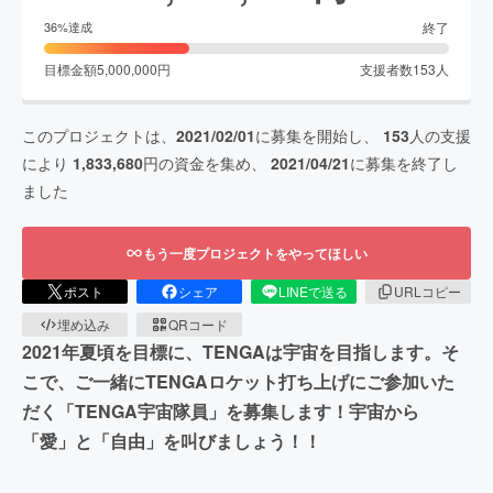
終了
36
%達成
目標金額
5,000,000
円
支援者数
153
人
このプロジェクトは、
2021/02/01
に募集を開始し、
153
人の支援
により
1,833,680
円の資金を集め、
2021/04/21
に募集を終了し
ました
もう一度プロジェクトをやってほしい
ポスト
シェア
LINEで送る
URLコピー
埋め込み
QRコード
2021年夏頃を目標に、TENGAは宇宙を目指します。そ
こで、ご一緒にTENGAロケット打ち上げにご参加いた
だく「TENGA宇宙隊員」を募集します！宇宙から
「愛」と「自由」を叫びましょう！！