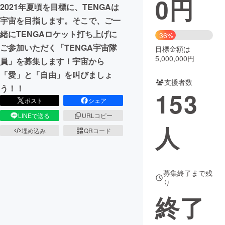
0
円
2021年夏頃を目標に、TENGAは
まちづくり・地域活性化
宇宙を目指します。そこで、ご一
緒にTENGAロケット打ち上げに
36%
ご参加いただく「TENGA宇宙隊
目標金額は
CAMPFIRE for Social Good
CAMPFIRE Creation
5,000,000円
員」を募集します！宇宙から
CAMPFIREふるさと納税
machi-ya
コミュニティ
「愛」と「自由」を叫びましょ
支援者数
う！！
153
ポスト
シェア
LINEで送る
URLコピー
人
埋め込み
QRコード
募集終了まで残
り
終了