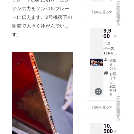
×TENG
シャツ
の
いて：
リ
Aロケッ
・愛と
タ
打上げ
ジンの力をジンバルプレー
ー
トプロ
自由の
ン
時の非
詳細を見る
を
ジェク
寄せ書
選
トに伝えます。2号機落下の
公開映
択
トTシャ
きに、
す
像を、
る
ツ＋
衝撃で大きくゆがんでいま
想いや
打上げ
9,9
ベー
願いを
後に
す。
シック
00
書こう
WEBに
円
セット
・メモ
て限定
「ス
） ・漫
リアル
公開さ
ペース
☆画太
プレー
せてい
TENGA
郎
トに名
ただき
ロボ ロ
×TENG
前を刻
ます。
支援
ケット
A ロ
もう ・
※お届け
者：
ミッ
ケット
限定映
51人
は2021
ション
プロ
像公開
年8月頃
お届
コー
ジェク
・
け予
を予定
ス」
トTシャ
定：
TENGA
してお
（ス
2021
ツ ・愛
ロケッ
りま
年08
ペース
と自由
トプロ
す。
こ
月
TENGA
の寄せ
の
ジェク
リ
ロボ DX
書き
タ
トス
ー
ロケッ
に、想
ン
テッ
詳細を見る
を
トミッ
いや願
選
カー×1
択
ション
いを書
す
枚 ・
る
セット
こう ・
MOMO
10,
＋ベー
メモリ
ステッ
シック
500
アルプ
カー×1
円