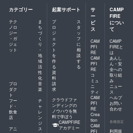
カテゴリー
起案サポート
サ
CAMP
ー
FIRE
テク
ま
プ
ス
ビ
につい
ノロ
ち
ロ
タ
ス
て
ジー
づ
ジ
ッ
・ガ
く
ェ
フ
CAM
CAMP
ジェ
り
ク
に
PFI
FIREと
ット
・
ト
相
RE
は
地
を
談
CAM
あんし
域
作
す
PFI
ん・安
活
る
る
RE
全への
性
資
コ
取り組
化
料
ミュ
み
プロ
音
請
ニ
ニュー
ダク
楽
求
ティ
ス
ト
CAM
ヘルプ
クラウドファ
フー
チ
PFI
お問い
ンディングの
ド・
ャ
RE
合わせ
ノウハウを無
飲食
レ
Crea
料で学ぼう
店
ン
tion
各種規定
CAMPFIRE
ジ
CAM
アカデミー
アニ
ス
利用規
PFI