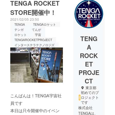
TENGA ROCKET
STORE開催中！
2021/02/05 23:50
TENGA
TENGAロケット
テンガ
てんが
ロケット
宇宙
TENG
TENGAROCKETPROJECT
インターステラテクノロジズ
A
ROCK
ET
PROJE
CT
東京都
初めてのプ
こんばんは！TENGA宇宙社
ロジェクト
です
員です
株式会社
本日は只今開催中のイベン
TENGAは、