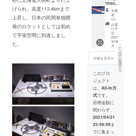
トプロ
セッ
TENGA
後に
げられ、高度113.4kmまで
ジェク
ト） ・
！
WEBに
支援
トス
機体の
TENGA
て限定
者：
上昇し、日本の民間単独開
テッ
かたわ
ロケッ
公開さ
0人
カー×1
れ
トレプ
せてい
お届
発のロケットとしては初め
枚 ・
（TENG
リカ
ただき
け予
MOMO
Aロケッ
コー
ます。
定：
て宇宙空間に到達しまし
ステッ
ト尾
ス」
2021
※お届け
年08
カー×1
翼） ・
（TENG
は2021
た。
こ
月
枚 ※オ
TENGA
Aロケッ
年夏頃
の
リ
ンライ
宇宙隊
トレプ
を予定
タ
ー
ン報告
員Tシャ
リカ＋
してお
ン
詳細を見る
を
会の開
ツ ・愛
ベー
りま
選
択
催時期
と自由
シック
す。
す
る
につい
の寄せ
セッ
このプロ
ては、
書き
ト） ・
ジェクト
ロケッ
に、想
TENGA
ト打ち
いや願
ロケッ
は、
All-In方
上げ時
いを書
トレプ
式
です。
期が確
こう ・
リカ ・
定次第
メモリ
愛と自
目標金額に
ご案内
アルプ
由の寄
関わらず、
いたし
レート
せ書き
ます。
に名前
に、想
2021/04/21
※限定映
を刻も
いや願
23:59:59
ま
像公開
う ・限
いを書
映像に
定映像
こう ・
でに集まっ
つい
公開 ・
メモリ